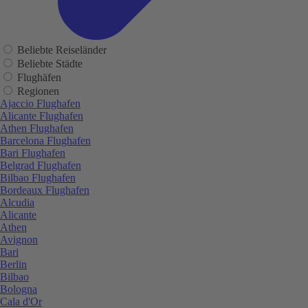
Beliebte Reiseländer
Beliebte Städte
Flughäfen
Regionen
Ajaccio Flughafen
Alicante Flughafen
Athen Flughafen
Barcelona Flughafen
Bari Flughafen
Belgrad Flughafen
Bilbao Flughafen
Bordeaux Flughafen
Alcudia
Alicante
Athen
Avignon
Bari
Berlin
Bilbao
Bologna
Cala d'Or