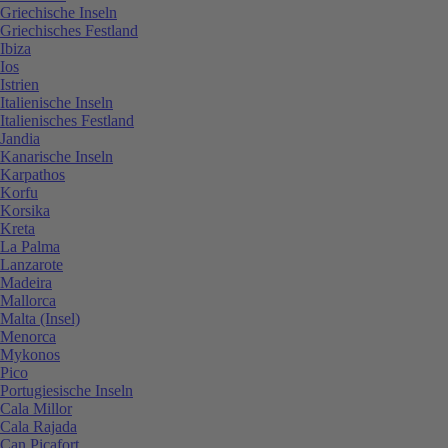
Griechische Inseln
Griechisches Festland
Ibiza
Ios
Istrien
Italienische Inseln
Italienisches Festland
Jandia
Kanarische Inseln
Karpathos
Korfu
Korsika
Kreta
La Palma
Lanzarote
Madeira
Mallorca
Malta (Insel)
Menorca
Mykonos
Pico
Portugiesische Inseln
Cala Millor
Cala Rajada
Can Picafort