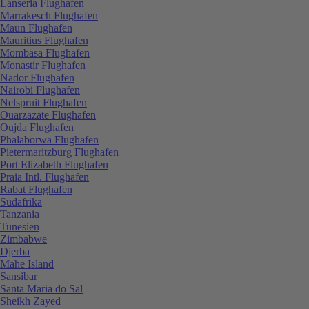
Lanseria Flughafen
Marrakesch Flughafen
Maun Flughafen
Mauritius Flughafen
Mombasa Flughafen
Monastir Flughafen
Nador Flughafen
Nairobi Flughafen
Nelspruit Flughafen
Ouarzazate Flughafen
Oujda Flughafen
Phalaborwa Flughafen
Pietermaritzburg Flughafen
Port Elizabeth Flughafen
Praia Intl. Flughafen
Rabat Flughafen
Südafrika
Tanzania
Tunesien
Zimbabwe
Djerba
Mahe Island
Sansibar
Santa Maria do Sal
Sheikh Zayed