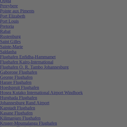
Oujda
Pereybere
Pointe aux Piments
Port Elizabeth
Port Louis
Pretoria
Rabat
Rustenburg
Saint Gilles
Sainte-Marie
Saldanha
Flughafen Enfidha-Hammamet
Flughafen Kairo-International
Flughafen O. R. Tambo Johannesburg
Gaborone Flughafen
George Flughafen
Harare Flughafen
Hoedspruit Flughafen
Hosea Kutako International Airport Windhoek
Hurghada Flughafen
Johannesburg Rand Airport
Kapstadt Flughafen
Kasane Flughafen
Kilimanjaro Flughafen
Kruger-Mpumalanga Flughafen