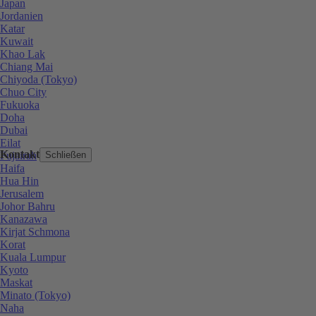
Japan
Jordanien
Katar
Kuwait
Khao Lak
Chiang Mai
Chiyoda (Tokyo)
Chuo City
Fukuoka
Doha
Dubai
Eilat
Kontakt
Fujairah
Schließen
Haifa
Hua Hin
Jerusalem
Johor Bahru
Kanazawa
Kirjat Schmona
Korat
Kuala Lumpur
Kyoto
Maskat
Minato (Tokyo)
Naha