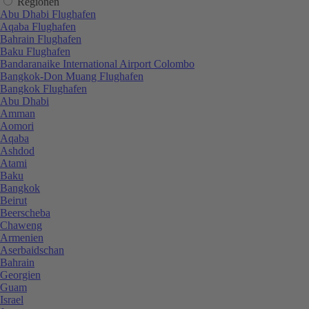
Regionen
Abu Dhabi Flughafen
Aqaba Flughafen
Bahrain Flughafen
Baku Flughafen
Bandaranaike International Airport Colombo
Bangkok-Don Muang Flughafen
Bangkok Flughafen
Abu Dhabi
Amman
Aomori
Aqaba
Ashdod
Atami
Baku
Bangkok
Beirut
Beerscheba
Chaweng
Armenien
Aserbaidschan
Bahrain
Georgien
Guam
Israel