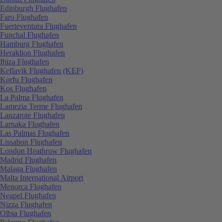
Edinburgh Flughafen
Faro Flughafen
Fuerteventura Flughafen
Funchal Flughafen
Hamburg Flughafen
Heraklion Flughafen
Ibiza Flughafen
Keflavik Flughafen (KEF)
Korfu Flughafen
Kos Flughafen
La Palma Flughafen
Lamezia Terme Flughafen
Lanzarote Flughafen
Larnaka Flughafen
Las Palmas Flughafen
Lissabon Flughafen
London Heathrow Flughafen
Madrid Flughafen
Malaga Flughafen
Malta International Airport
Menorca Flughafen
Neapel Flughafen
Nizza Flughafen
Olbia Flughafen