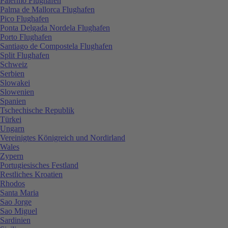
Palermo Flughafen
Palma de Mallorca Flughafen
Pico Flughafen
Ponta Delgada Nordela Flughafen
Porto Flughafen
Santiago de Compostela Flughafen
Split Flughafen
Schweiz
Serbien
Slowakei
Slowenien
Spanien
Tschechische Republik
Türkei
Ungarn
Vereinigtes Königreich und Nordirland
Wales
Zypern
Portugiesisches Festland
Restliches Kroatien
Rhodos
Santa Maria
Sao Jorge
Sao Miguel
Sardinien