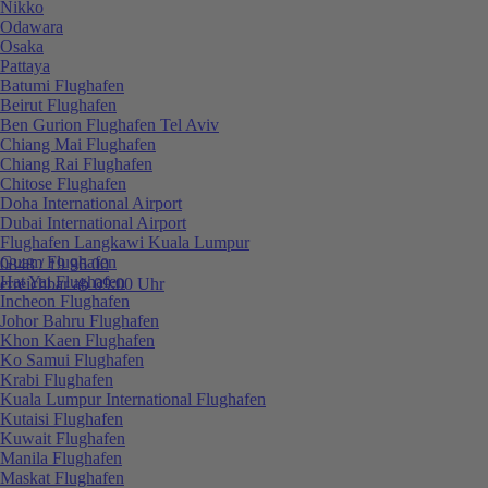
Nikko
Odawara
Osaka
Pattaya
Batumi Flughafen
Beirut Flughafen
Ben Gurion Flughafen Tel Aviv
Chiang Mai Flughafen
Chiang Rai Flughafen
Chitose Flughafen
Doha International Airport
Dubai International Airport
Flughafen Langkawi Kuala Lumpur
Guam Flughafen
0848 / 19 96 00
Hat Yai Flughafen
erreichbar ab 09:00 Uhr
Incheon Flughafen
Johor Bahru Flughafen
Khon Kaen Flughafen
Ko Samui Flughafen
Krabi Flughafen
Kuala Lumpur International Flughafen
Kutaisi Flughafen
Kuwait Flughafen
Manila Flughafen
Maskat Flughafen