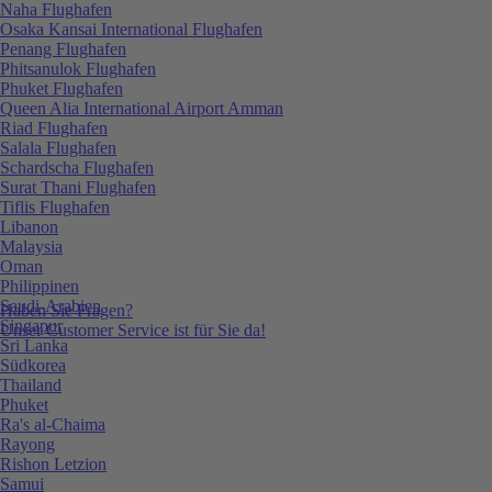
Naha Flughafen
Osaka Kansai International Flughafen
Penang Flughafen
Phitsanulok Flughafen
Phuket Flughafen
Queen Alia International Airport Amman
Riad Flughafen
Salala Flughafen
Schardscha Flughafen
Surat Thani Flughafen
Tiflis Flughafen
Libanon
Malaysia
Oman
Philippinen
Saudi-Arabien
Haben Sie Fragen?
Singapur
Unser Customer Service ist für Sie da!
Sri Lanka
Südkorea
Thailand
Phuket
Ra's al-Chaima
Rayong
Rishon Letzion
Samui