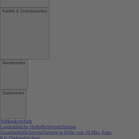
Karibik & Zentralamerika
Nordamerika
Südamerika
Vollkaskoschutz
Landesübliche Haftpflichtversicherung
Zusatzhaftpflichtversicherung in Höhe von 10 Mio. Euro
Kfz-Diebstahlschutz