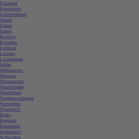
Finnland
Frankreich
Griechenland
Irland
Island
Italien
Kosovo
Kroatien
Lettland
Litauen
Luxemburg
Malta
Moldawien
Monaco
Montenegro
Niederlande
Nordirland
Nordmazedonien
Norwegen
Österreich
Polen
Portugal
Rumänien
Schottland
Schweden