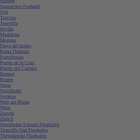
Sizilien
Spanisches Festland
Sylt
Terceira
Teneriffa
Sevilla
Madalena
Messina
Playa del Ingles
Ponta Delgada
Portoferraio
Puerto de la Cruz
Puerto del Carmen
Rennes
Rouen
Siena
Stockholm
Syrakus
Weil am Rhein
Wien
Zagreb
Zürich
Stockholm Arlanda Flughafen
Teneriffa Süd Flughafen
Thessaloniki Flughafen