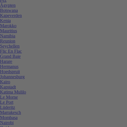
Fez
Ägypten
Botswana
Kapeverden
Kenia
Marokko
Mauritius
Namibia
Reunion
Seychellen
Flic En Flac
Grand Baie
Harare
Hermanus
Hoedspruit
Johannesburg
Kairo
Kapstadt
Katima Mulilo
Le Morne
Le Port
Lüderitz
Marrakesch
Mombasa
Nairobi