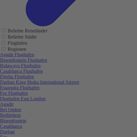
Beliebte Reiseländer
Beliebte Städte
Flughäfen
Regionen
Agadir Flughafen
Bloemfontein Flughafen
Bulawayo Flughafen
Casablanca Flughafen
Djerba Flughafen
Durban King Shaka International Airport
Essaouira Flughafen
Fez Flughafen
Flughafen East London
Agadir
Bel Ombre
Bethlehem
Bloemfontein
Casablanca
Durban