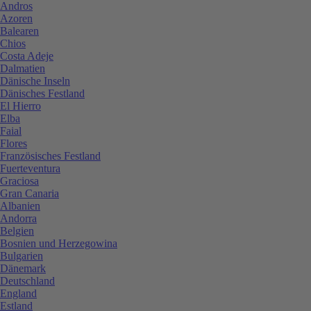
Andros
Azoren
Balearen
Chios
Costa Adeje
Dalmatien
Dänische Inseln
Dänisches Festland
El Hierro
Elba
Faial
Flores
Französisches Festland
Fuerteventura
Graciosa
Gran Canaria
Albanien
Andorra
Belgien
Bosnien und Herzegowina
Bulgarien
Dänemark
Deutschland
England
Estland