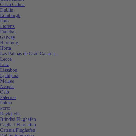
Costa Calma
Dublin
Edinburgh
Faro
Florenz
Funchal
Galway
Hamburg
Horta
Las Palmas de Gran Canaria
Lecce
Linz
Lissabon
Ljubljana
Malaga
Neapel
Oslo
Palermo
Palma
Porto
Reykjavík
Brindisi Flughafen
Cagliari Flughafen
Catania Flughafen
Dublin Flughafen