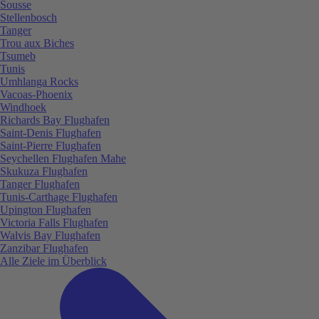
Sousse
Stellenbosch
Tanger
Trou aux Biches
Tsumeb
Tunis
Umhlanga Rocks
Vacoas-Phoenix
Windhoek
Richards Bay Flughafen
Saint-Denis Flughafen
Saint-Pierre Flughafen
Seychellen Flughafen Mahe
Skukuza Flughafen
Tanger Flughafen
Tunis-Carthage Flughafen
Upington Flughafen
Victoria Falls Flughafen
Walvis Bay Flughafen
Zanzibar Flughafen
Alle Ziele im Überblick