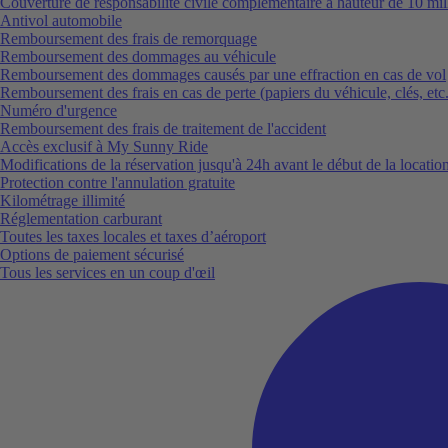
Couverture de responsabilité civile complémentaire à hauteur de 10 mil
Antivol automobile
Remboursement des frais de remorquage
Remboursement des dommages au véhicule
Remboursement des dommages causés par une effraction en cas de vol
Remboursement des frais en cas de perte (papiers du véhicule, clés, etc.
Numéro d'urgence
Remboursement des frais de traitement de l'accident
Accès exclusif à My Sunny Ride
Modifications de la réservation jusqu'à 24h avant le début de la locatio
Protection contre l'annulation gratuite
Kilométrage illimité
Réglementation carburant
Toutes les taxes locales et taxes d’aéroport
Options de paiement sécurisé
Tous les services en un coup d'œil