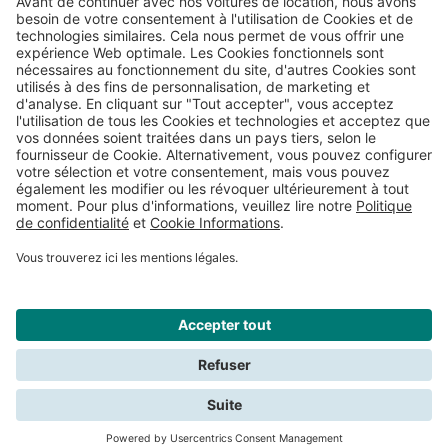
Chercher
Fermer
Nous avons besoin de votre consentement pour les cookies afin de
pouvoir rechercher. Lisez les conditions dans la
politique de
confidentialité
.
Signaler un dommage
Conditions générales de location
Sécurité et protection des données