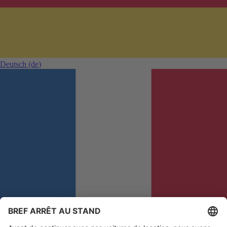
Deutsch
(de)
Commentaires et réclamations
Afin que nous puissions améliorer votre expérience
Français
(fr)