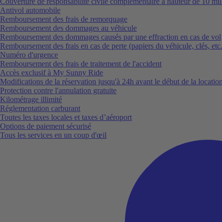
Couverture de responsabilité civile complémentaire à hauteur de 10 mil
Antivol automobile
Remboursement des frais de remorquage
Remboursement des dommages au véhicule
Remboursement des dommages causés par une effraction en cas de vol
Remboursement des frais en cas de perte (papiers du véhicule, clés, etc.
Numéro d'urgence
Remboursement des frais de traitement de l'accident
Accès exclusif à My Sunny Ride
Modifications de la réservation jusqu'à 24h avant le début de la locatio
Protection contre l'annulation gratuite
Kilométrage illimité
Réglementation carburant
Toutes les taxes locales et taxes d’aéroport
Options de paiement sécurisé
Tous les services en un coup d'œil