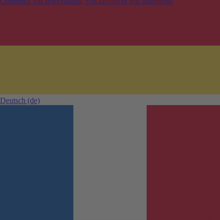
Contrôlez vos réservations, vos favoris et vos paiements
Deutsch
(de)