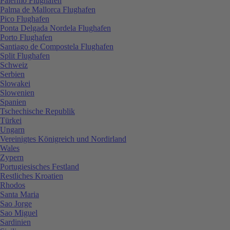
Palermo Flughafen
Palma de Mallorca Flughafen
Pico Flughafen
Ponta Delgada Nordela Flughafen
Porto Flughafen
Santiago de Compostela Flughafen
Split Flughafen
Schweiz
Serbien
Slowakei
Slowenien
Spanien
Tschechische Republik
Türkei
Ungarn
Vereinigtes Königreich und Nordirland
Wales
Zypern
Portugiesisches Festland
Restliches Kroatien
Rhodos
Santa Maria
Sao Jorge
Sao Miguel
Sardinien