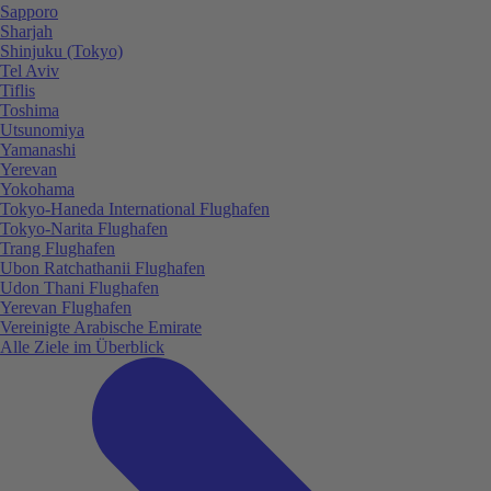
Sapporo
Sharjah
Shinjuku (Tokyo)
Tel Aviv
Tiflis
Toshima
Utsunomiya
Yamanashi
Yerevan
Yokohama
Tokyo-Haneda International Flughafen
Tokyo-Narita Flughafen
Trang Flughafen
Ubon Ratchathanii Flughafen
Udon Thani Flughafen
Yerevan Flughafen
Vereinigte Arabische Emirate
Alle Ziele im Überblick