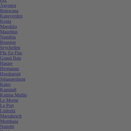
Fez
Ägypten
Botswana
Kapeverden
Kenia
Marokko
Mauritius
Namibia
Reunion
Seychellen
Flic En Flac
Grand Baie
Harare
Hermanus
Hoedspruit
Johannesburg
Kairo
Kapstadt
Katima Mulilo
Le Morne
Le Port
Lüderitz
Marrakesch
Mombasa
Nairobi