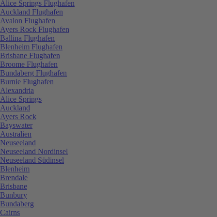
Alice Springs Flughafen
Auckland Flughafen
Avalon Flughafen
Ayers Rock Flughafen
Ballina Flughafen
Blenheim Flughafen
Brisbane Flughafen
Broome Flughafen
Bundaberg Flughafen
Burnie Flughafen
Alexandria
Alice Springs
Auckland
Ayers Rock
Bayswater
Australien
Neuseeland
Neuseeland Nordinsel
Neuseeland Südinsel
Blenheim
Brendale
Brisbane
Bunbury
Bundaberg
Cairns