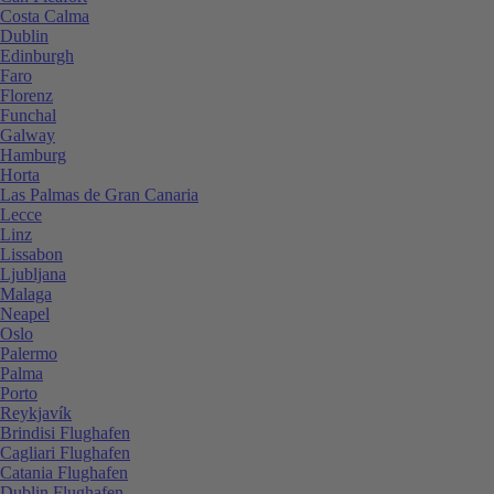
Costa Calma
Dublin
Edinburgh
Faro
Florenz
Funchal
Galway
Hamburg
Horta
Las Palmas de Gran Canaria
Lecce
Linz
Lissabon
Ljubljana
Malaga
Neapel
Oslo
Palermo
Palma
Porto
Reykjavík
Brindisi Flughafen
Cagliari Flughafen
Catania Flughafen
Dublin Flughafen