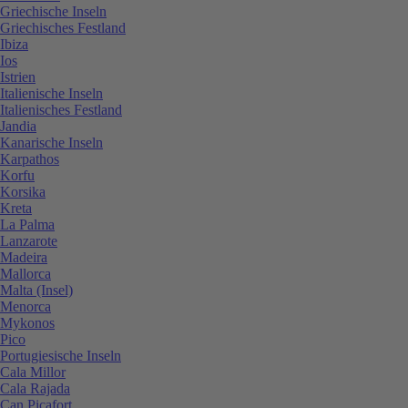
Griechische Inseln
Griechisches Festland
Ibiza
Ios
Istrien
Italienische Inseln
Italienisches Festland
Jandia
Kanarische Inseln
Karpathos
Korfu
Korsika
Kreta
La Palma
Lanzarote
Madeira
Mallorca
Malta (Insel)
Menorca
Mykonos
Pico
Portugiesische Inseln
Cala Millor
Cala Rajada
Can Picafort