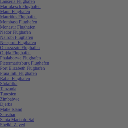
Lanseria Flughafen
Marrakesch Flughafen
Maun Flughafen
Mauritius Flughafen
Mombasa Flughafen
Monastir Flughafen
Nador Flughafen
Nairobi Flughafen
Nelspruit Flughafen
Ouarzazate Flughafen
Oujda Flughafen
Phalaborwa Flughafen
Pietermaritzburg Flughafen
Port Elizabeth Flughafen
Praia Intl. Flughafen
Rabat Flughafen
Südafrika
Tanzania
Tunesien
Zimbabwe
Djerba
Mahe Island
Sansibar
Santa Maria do Sal
Sheikh Zayed