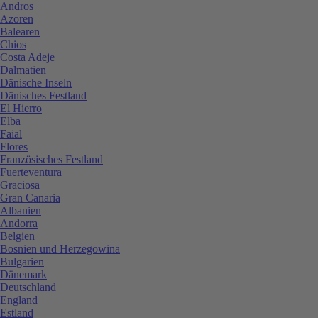
Andros
Azoren
Balearen
Chios
Costa Adeje
Dalmatien
Dänische Inseln
Dänisches Festland
El Hierro
Elba
Faial
Flores
Französisches Festland
Fuerteventura
Graciosa
Gran Canaria
Albanien
Andorra
Belgien
Bosnien und Herzegowina
Bulgarien
Dänemark
Deutschland
England
Estland