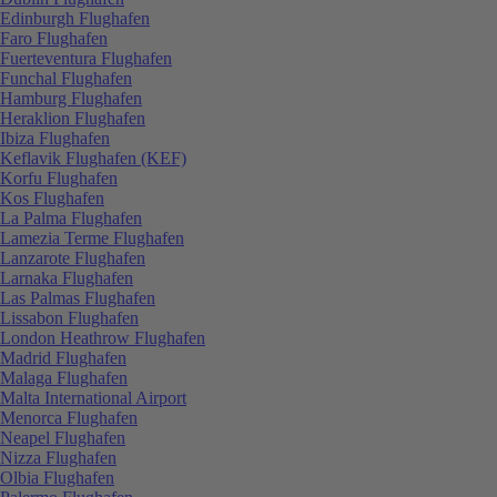
Edinburgh Flughafen
Faro Flughafen
Fuerteventura Flughafen
Funchal Flughafen
Hamburg Flughafen
Heraklion Flughafen
Ibiza Flughafen
Keflavik Flughafen (KEF)
Korfu Flughafen
Kos Flughafen
La Palma Flughafen
Lamezia Terme Flughafen
Lanzarote Flughafen
Larnaka Flughafen
Las Palmas Flughafen
Lissabon Flughafen
London Heathrow Flughafen
Madrid Flughafen
Malaga Flughafen
Malta International Airport
Menorca Flughafen
Neapel Flughafen
Nizza Flughafen
Olbia Flughafen