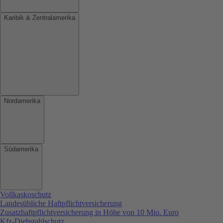
Karibik & Zentralamerika
Nordamerika
Südamerika
Vollkaskoschutz
Landesübliche Haftpflichtversicherung
Zusatzhaftpflichtversicherung in Höhe von 10 Mio. Euro
Kfz-Diebstahlschutz