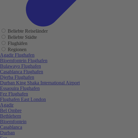
Beliebte Reiseländer
Beliebte Städte
Flughäfen
Regionen
Agadir Flughafen
Bloemfontein Flughafen
Bulawayo Flughafen
Casablanca Flughafen
Djerba Flughafen
Durban King Shaka International Airport
Essaouira Flughafen
Fez Flughafen
Flughafen East London
Agadir
Bel Ombre
Bethlehem
Bloemfontein
Casablanca
Durban