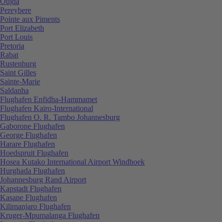
Oujda
Pereybere
Pointe aux Piments
Port Elizabeth
Port Louis
Pretoria
Rabat
Rustenburg
Saint Gilles
Sainte-Marie
Saldanha
Flughafen Enfidha-Hammamet
Flughafen Kairo-International
Flughafen O. R. Tambo Johannesburg
Gaborone Flughafen
George Flughafen
Harare Flughafen
Hoedspruit Flughafen
Hosea Kutako International Airport Windhoek
Hurghada Flughafen
Johannesburg Rand Airport
Kapstadt Flughafen
Kasane Flughafen
Kilimanjaro Flughafen
Kruger-Mpumalanga Flughafen