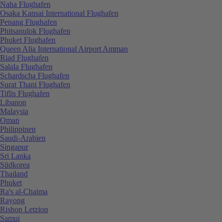
Naha Flughafen
Osaka Kansai International Flughafen
Penang Flughafen
Phitsanulok Flughafen
Phuket Flughafen
Queen Alia International Airport Amman
Riad Flughafen
Salala Flughafen
Schardscha Flughafen
Surat Thani Flughafen
Tiflis Flughafen
Libanon
Malaysia
Oman
Philippinen
Saudi-Arabien
Singapur
Sri Lanka
Südkorea
Thailand
Phuket
Ra's al-Chaima
Rayong
Rishon Letzion
Samui