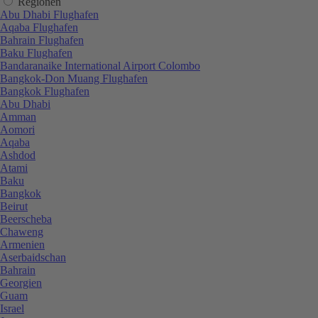
Regionen
Abu Dhabi Flughafen
Aqaba Flughafen
Bahrain Flughafen
Baku Flughafen
Bandaranaike International Airport Colombo
Bangkok-Don Muang Flughafen
Bangkok Flughafen
Abu Dhabi
Amman
Aomori
Aqaba
Ashdod
Atami
Baku
Bangkok
Beirut
Beerscheba
Chaweng
Armenien
Aserbaidschan
Bahrain
Georgien
Guam
Israel