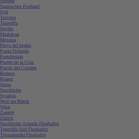
Sizilien
Spanisches Festland
Sylt
Terceira
Teneriffa
Sevilla
Madalena
Messina
Playa del Ingles
Ponta Delgada
Portoferraio
Puerto de la Cruz
Puerto del Carmen
Rennes
Rouen
Siena
Stockholm
Syrakus
Weil am Rhein
Wien
Zagreb
Zürich
Stockholm Arlanda Flughafen
Teneriffa Süd Flughafen
Thessaloniki Flughafen