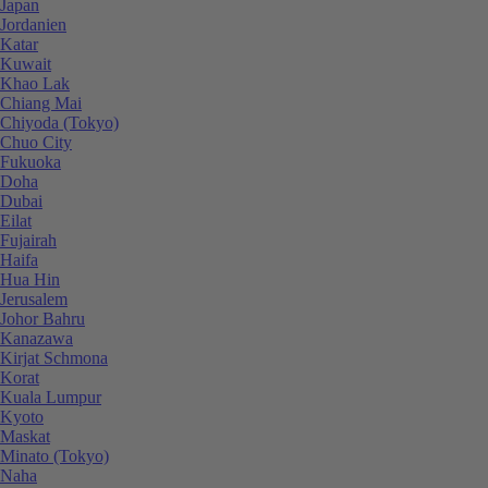
Japan
Jordanien
Katar
Kuwait
Khao Lak
Chiang Mai
Chiyoda (Tokyo)
Chuo City
Fukuoka
Doha
Dubai
Eilat
Fujairah
Haifa
Hua Hin
Jerusalem
Johor Bahru
Kanazawa
Kirjat Schmona
Korat
Kuala Lumpur
Kyoto
Maskat
Minato (Tokyo)
Naha