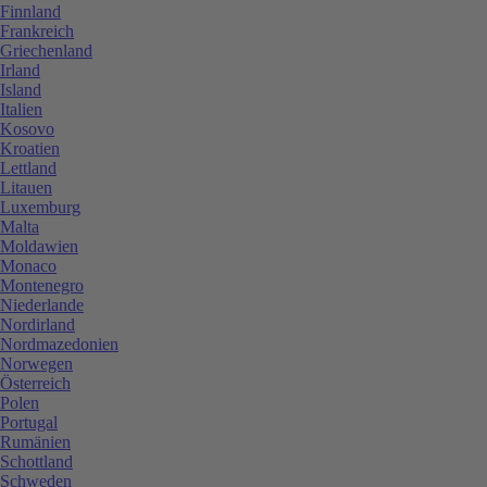
Finnland
Frankreich
Griechenland
Irland
Island
Italien
Kosovo
Kroatien
Lettland
Litauen
Luxemburg
Malta
Moldawien
Monaco
Montenegro
Niederlande
Nordirland
Nordmazedonien
Norwegen
Österreich
Polen
Portugal
Rumänien
Schottland
Schweden