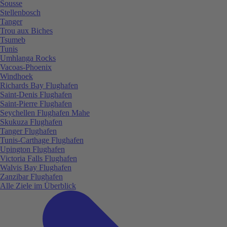
Sousse
Stellenbosch
Tanger
Trou aux Biches
Tsumeb
Tunis
Umhlanga Rocks
Vacoas-Phoenix
Windhoek
Richards Bay Flughafen
Saint-Denis Flughafen
Saint-Pierre Flughafen
Seychellen Flughafen Mahe
Skukuza Flughafen
Tanger Flughafen
Tunis-Carthage Flughafen
Upington Flughafen
Victoria Falls Flughafen
Walvis Bay Flughafen
Zanzibar Flughafen
Alle Ziele im Überblick