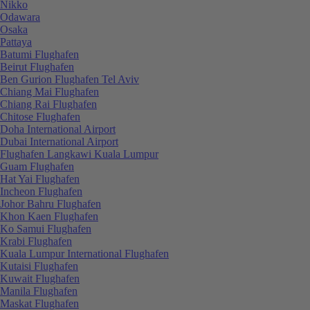
Nikko
Odawara
Osaka
Pattaya
Batumi Flughafen
Beirut Flughafen
Ben Gurion Flughafen Tel Aviv
Chiang Mai Flughafen
Chiang Rai Flughafen
Chitose Flughafen
Doha International Airport
Dubai International Airport
Flughafen Langkawi Kuala Lumpur
Guam Flughafen
Hat Yai Flughafen
Incheon Flughafen
Johor Bahru Flughafen
Khon Kaen Flughafen
Ko Samui Flughafen
Krabi Flughafen
Kuala Lumpur International Flughafen
Kutaisi Flughafen
Kuwait Flughafen
Manila Flughafen
Maskat Flughafen