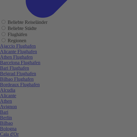
Beliebte Reiseländer
Beliebte Städte
Flughäfen
Regionen
Ajaccio Flughafen
Alicante Flughafen
Athen Flughafen
Barcelona Flughafen
Bari Flughafen
Belgrad Flughafen
Bilbao Flughafen
Bordeaux Flughafen
Alcudia
Alicante
Athen
Avignon
Bari
Berlin
Bilbao
Bologna
Cala d'Or