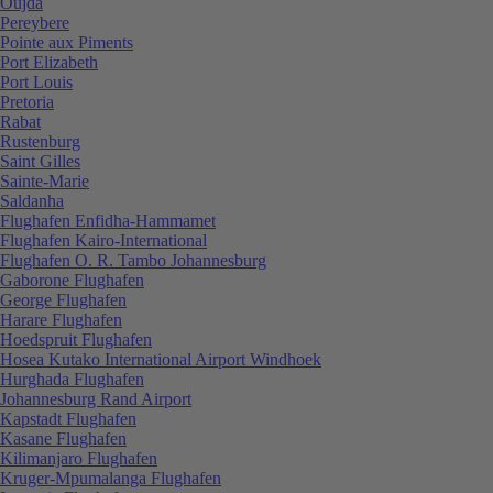
Oujda
Pereybere
Pointe aux Piments
Port Elizabeth
Port Louis
Pretoria
Rabat
Rustenburg
Saint Gilles
Sainte-Marie
Saldanha
Flughafen Enfidha-Hammamet
Flughafen Kairo-International
Flughafen O. R. Tambo Johannesburg
Gaborone Flughafen
George Flughafen
Harare Flughafen
Hoedspruit Flughafen
Hosea Kutako International Airport Windhoek
Hurghada Flughafen
Johannesburg Rand Airport
Kapstadt Flughafen
Kasane Flughafen
Kilimanjaro Flughafen
Kruger-Mpumalanga Flughafen