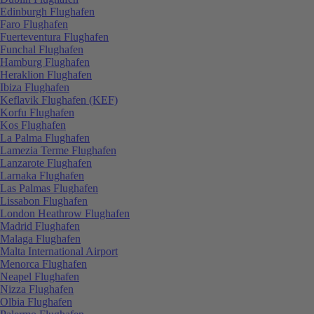
Edinburgh Flughafen
Faro Flughafen
Fuerteventura Flughafen
Funchal Flughafen
Hamburg Flughafen
Heraklion Flughafen
Ibiza Flughafen
Keflavik Flughafen (KEF)
Korfu Flughafen
Kos Flughafen
La Palma Flughafen
Lamezia Terme Flughafen
Lanzarote Flughafen
Larnaka Flughafen
Las Palmas Flughafen
Lissabon Flughafen
London Heathrow Flughafen
Madrid Flughafen
Malaga Flughafen
Malta International Airport
Menorca Flughafen
Neapel Flughafen
Nizza Flughafen
Olbia Flughafen