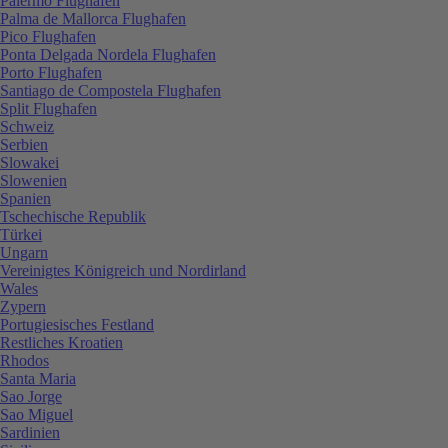
Palermo Flughafen
Palma de Mallorca Flughafen
Pico Flughafen
Ponta Delgada Nordela Flughafen
Porto Flughafen
Santiago de Compostela Flughafen
Split Flughafen
Schweiz
Serbien
Slowakei
Slowenien
Spanien
Tschechische Republik
Türkei
Ungarn
Vereinigtes Königreich und Nordirland
Wales
Zypern
Portugiesisches Festland
Restliches Kroatien
Rhodos
Santa Maria
Sao Jorge
Sao Miguel
Sardinien