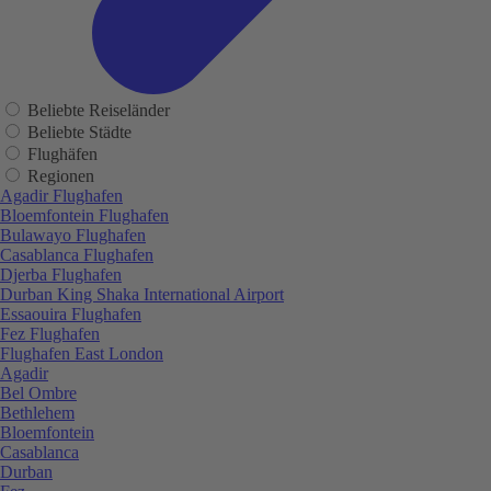
Beliebte Reiseländer
Beliebte Städte
Flughäfen
Regionen
Agadir Flughafen
Bloemfontein Flughafen
Bulawayo Flughafen
Casablanca Flughafen
Djerba Flughafen
Durban King Shaka International Airport
Essaouira Flughafen
Fez Flughafen
Flughafen East London
Agadir
Bel Ombre
Bethlehem
Bloemfontein
Casablanca
Durban