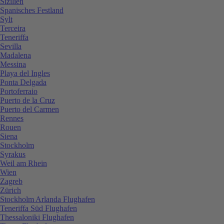
Sizilien
Spanisches Festland
Sylt
Terceira
Teneriffa
Sevilla
Madalena
Messina
Playa del Ingles
Ponta Delgada
Portoferraio
Puerto de la Cruz
Puerto del Carmen
Rennes
Rouen
Siena
Stockholm
Syrakus
Weil am Rhein
Wien
Zagreb
Zürich
Stockholm Arlanda Flughafen
Teneriffa Süd Flughafen
Thessaloniki Flughafen