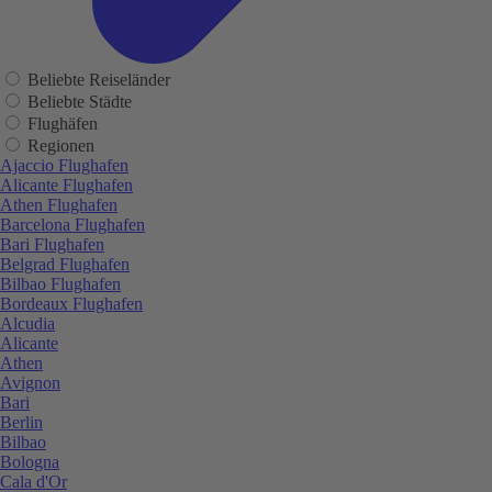
Beliebte Reiseländer
Beliebte Städte
Flughäfen
Regionen
Ajaccio Flughafen
Alicante Flughafen
Athen Flughafen
Barcelona Flughafen
Bari Flughafen
Belgrad Flughafen
Bilbao Flughafen
Bordeaux Flughafen
Alcudia
Alicante
Athen
Avignon
Bari
Berlin
Bilbao
Bologna
Cala d'Or