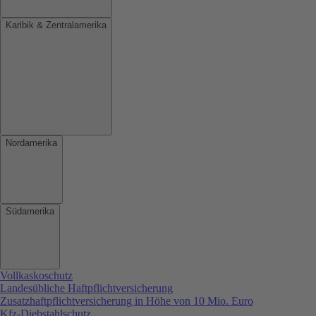
Karibik & Zentralamerika
Nordamerika
Südamerika
Vollkaskoschutz
Landesübliche Haftpflichtversicherung
Zusatzhaftpflichtversicherung in Höhe von 10 Mio. Euro
Kfz-Diebstahlschutz