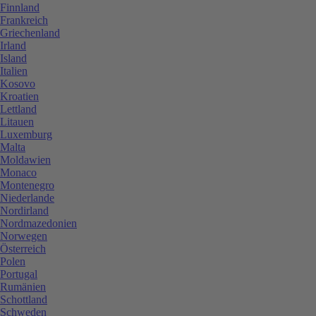
Finnland
Frankreich
Griechenland
Irland
Island
Italien
Kosovo
Kroatien
Lettland
Litauen
Luxemburg
Malta
Moldawien
Monaco
Montenegro
Niederlande
Nordirland
Nordmazedonien
Norwegen
Österreich
Polen
Portugal
Rumänien
Schottland
Schweden