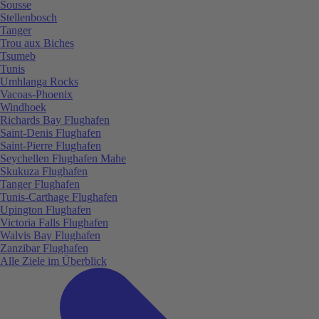
Sousse
Stellenbosch
Tanger
Trou aux Biches
Tsumeb
Tunis
Umhlanga Rocks
Vacoas-Phoenix
Windhoek
Richards Bay Flughafen
Saint-Denis Flughafen
Saint-Pierre Flughafen
Seychellen Flughafen Mahe
Skukuza Flughafen
Tanger Flughafen
Tunis-Carthage Flughafen
Upington Flughafen
Victoria Falls Flughafen
Walvis Bay Flughafen
Zanzibar Flughafen
Alle Ziele im Überblick