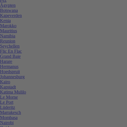
Fez
Ägypten
Botswana
Kapeverden
Kenia
Marokko
Mauritius
Namibia
Reunion
Seychellen
Flic En Flac
Grand Baie
Harare
Hermanus
Hoedspruit
Johannesburg
Kairo
Kapstadt
Katima Mulilo
Le Morne
Le Port
Lüderitz
Marrakesch
Mombasa
Nairobi