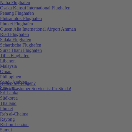
Naha Flughafen
Osaka Kansai International Flughafen
Penang Flughafen
Phitsanulok Flughafen
Phuket Flughafen
Queen Alia International Airport Amman
Riad Flughafen
Salala Flughafen
Schardscha Flughafen
Surat Thani Flughafen
Tiflis Flughafen
Libanon
Malaysia
Oman
Philippinen
Saudi-Arabien
Haben Sie Fragen?
Singapur
Unser Customer Service ist für Sie da!
Sri Lanka
Südkorea
Thailand
Phuket
Ra's al-Chaima
Rayong
Rishon Letzion
Samui