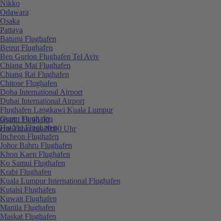
Nikko
Odawara
Osaka
Pattaya
Batumi Flughafen
Beirut Flughafen
Ben Gurion Flughafen Tel Aviv
Chiang Mai Flughafen
Chiang Rai Flughafen
Chitose Flughafen
Doha International Airport
Dubai International Airport
Flughafen Langkawi Kuala Lumpur
Guam Flughafen
0848 / 19 96 00
Hat Yai Flughafen
erreichbar bis 20:00 Uhr
Incheon Flughafen
Johor Bahru Flughafen
Khon Kaen Flughafen
Ko Samui Flughafen
Krabi Flughafen
Kuala Lumpur International Flughafen
Kutaisi Flughafen
Kuwait Flughafen
Manila Flughafen
Maskat Flughafen