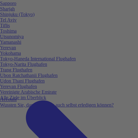
Sapporo
Sharjah
Shinjuku (Tokyo)
Tel Aviv
Tiflis
Toshima
Utsunomiya
Yamanashi
Yerevan
Yokohama
Tokyo-Haneda International Flughafen
Tokyo-Narita Flughafen
Trang Flughafen
Ubon Ratchathanii Flughafen
Udon Thani Flughafen
Yerevan Flughafen
Vereinigte Arabische Emirate
Alle Ziele im Überblick
Account
Wussten Sie, dass Sie vieles auch selbst erledigen können?