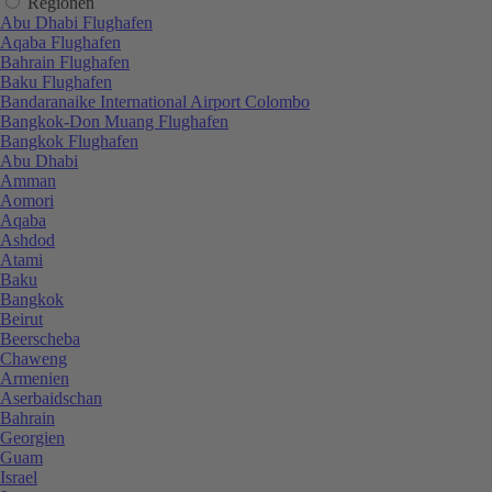
Regionen
Abu Dhabi Flughafen
Aqaba Flughafen
Bahrain Flughafen
Baku Flughafen
Bandaranaike International Airport Colombo
Bangkok-Don Muang Flughafen
Bangkok Flughafen
Abu Dhabi
Amman
Aomori
Aqaba
Ashdod
Atami
Baku
Bangkok
Beirut
Beerscheba
Chaweng
Armenien
Aserbaidschan
Bahrain
Georgien
Guam
Israel