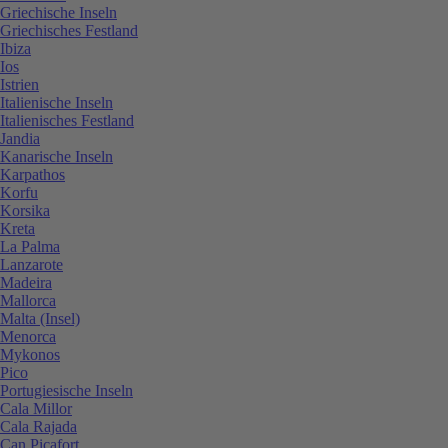
Griechische Inseln
Griechisches Festland
Ibiza
Ios
Istrien
Italienische Inseln
Italienisches Festland
Jandia
Kanarische Inseln
Karpathos
Korfu
Korsika
Kreta
La Palma
Lanzarote
Madeira
Mallorca
Malta (Insel)
Menorca
Mykonos
Pico
Portugiesische Inseln
Cala Millor
Cala Rajada
Can Picafort