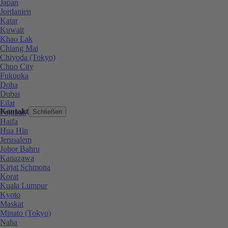
Japan
Jordanien
Katar
Kuwait
Khao Lak
Chiang Mai
Chiyoda (Tokyo)
Chuo City
Fukuoka
Doha
Dubai
Eilat
Kontakt
Fujairah
Schließen
Haifa
Hua Hin
Jerusalem
Johor Bahru
Kanazawa
Kirjat Schmona
Korat
Kuala Lumpur
Kyoto
Maskat
Minato (Tokyo)
Naha