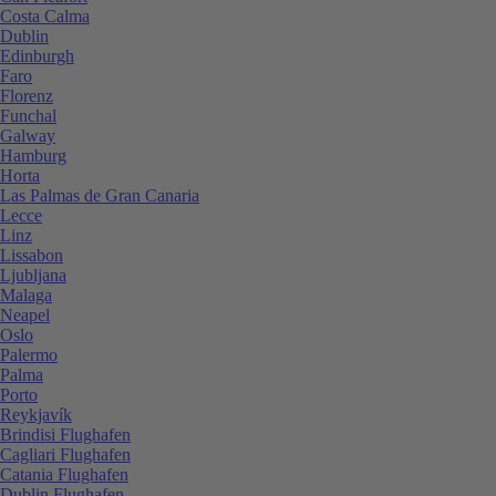
Costa Calma
Dublin
Edinburgh
Faro
Florenz
Funchal
Galway
Hamburg
Horta
Las Palmas de Gran Canaria
Lecce
Linz
Lissabon
Ljubljana
Malaga
Neapel
Oslo
Palermo
Palma
Porto
Reykjavík
Brindisi Flughafen
Cagliari Flughafen
Catania Flughafen
Dublin Flughafen