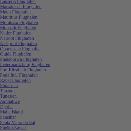
Lanseria Flughafen
Marrakesch Flughafen
Maun Flughafen
Mauritius Flughafen
Mombasa Flughafen
Monastir Flughafen
Nador Flughafen
Nairobi Flughafen
Nelspruit Flughafen
Ouarzazate Flughafen
Oujda Flughafen
Phalaborwa Flughafen
Pietermaritzburg Flughafen
Port Elizabeth Flughafen
Praia Intl. Flughafen
Rabat Flughafen
Südafrika
Tanzania
Tunesien
Zimbabwe
Djerba
Mahe Island
Sansibar
Santa Maria do Sal
Sheikh Zayed