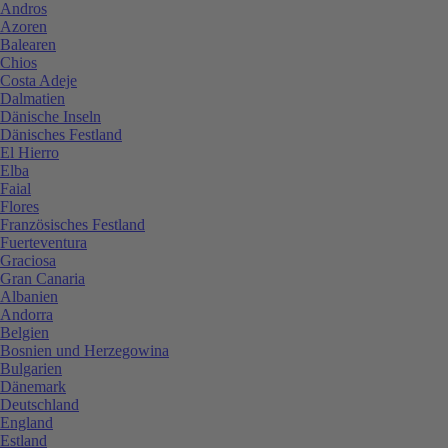
Andros
Azoren
Balearen
Chios
Costa Adeje
Dalmatien
Dänische Inseln
Dänisches Festland
El Hierro
Elba
Faial
Flores
Französisches Festland
Fuerteventura
Graciosa
Gran Canaria
Albanien
Andorra
Belgien
Bosnien und Herzegowina
Bulgarien
Dänemark
Deutschland
England
Estland