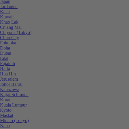
Japan
Jordanien
Katar
Kuwait
Khao Lak
Chiang Mai
Chiyoda (Tokyo)
Chuo City
Fukuoka
Doha
Dubai
Eilat
Fujairah
Haifa
Hua Hin
Jerusalem
Johor Bahru
Kanazawa
Kirjat Schmona
Korat
Kuala Lumpur
Kyoto
Maskat
Minato (Tokyo)
Naha