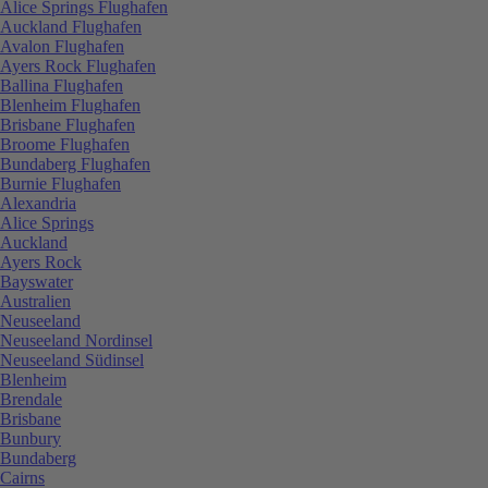
Alice Springs Flughafen
Auckland Flughafen
Avalon Flughafen
Ayers Rock Flughafen
Ballina Flughafen
Blenheim Flughafen
Brisbane Flughafen
Broome Flughafen
Bundaberg Flughafen
Burnie Flughafen
Alexandria
Alice Springs
Auckland
Ayers Rock
Bayswater
Australien
Neuseeland
Neuseeland Nordinsel
Neuseeland Südinsel
Blenheim
Brendale
Brisbane
Bunbury
Bundaberg
Cairns