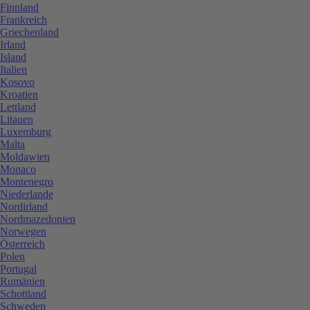
Finnland
Frankreich
Griechenland
Irland
Island
Italien
Kosovo
Kroatien
Lettland
Litauen
Luxemburg
Malta
Moldawien
Monaco
Montenegro
Niederlande
Nordirland
Nordmazedonien
Norwegen
Österreich
Polen
Portugal
Rumänien
Schottland
Schweden