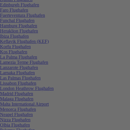
Edinburgh Flughafen
Faro Flughafen
Fuerteventura Flughafen
Funchal Flughafen
Hamburg Flughafen
Heraklion Flughafen
Ibiza Flughafen
Keflavik Flughafen (KEF)
Korfu Flughafen
Kos Flughafen
La Palma Flughafen
Lamezia Terme Flughafen
Lanzarote Flughafen
Larnaka Flughafen
Las Palmas Flughafen
Lissabon Flughafen
London Heathrow Flughafen
Madrid Flughafen
Malaga Flughafen
Malta International Airport
Menorca Flughafen
Neapel Flughafen
Nizza Flughafen
Olbia Flughafen