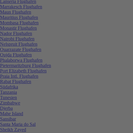
Lanseria Flughafen
Marrakesch Flughafen
Maun Flughafen
Mauritius Flughafen
Mombasa Flughafen
Monastir Flughafen
Nador Flughafen
Nairobi Flughafen
Nelspruit Flughafen
Ouarzazate Flughafen
Oujda Flughafen
Phalaborwa Flughafen
Pietermaritzburg Flughafen
Port Elizabeth Flughafen
Praia Intl. Flughafen
Rabat Flughafen
Südafrika
Tanzania
Tunesien
Zimbabwe
Djerba
Mahe Island
Sansibar
Santa Maria do Sal
Sheikh Zayed