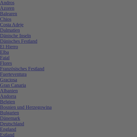
Andros
Azoren
Balearen
Chios
Costa Adeje
Dalmatien
Dänische Inseln
Dänisches Festland
El Hierro
Elba
Faial
Flores
Französisches Festland
Fuerteventura
Graciosa
Gran Canaria
Albanien
Andorra
Belgien
Bosnien und Herzegowina
Bulgarien
Dänemark
Deutschland
England
Estland