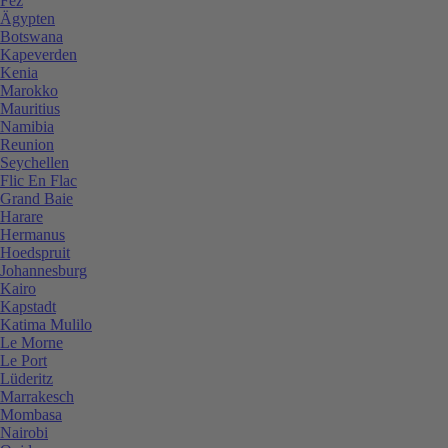
Fez
Ägypten
Botswana
Kapeverden
Kenia
Marokko
Mauritius
Namibia
Reunion
Seychellen
Flic En Flac
Grand Baie
Harare
Hermanus
Hoedspruit
Johannesburg
Kairo
Kapstadt
Katima Mulilo
Le Morne
Le Port
Lüderitz
Marrakesch
Mombasa
Nairobi