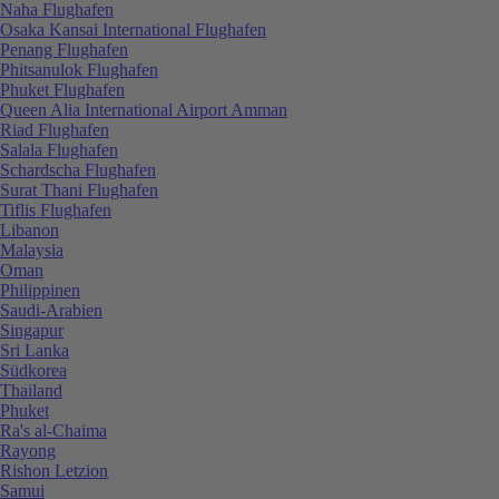
Naha Flughafen
Osaka Kansai International Flughafen
Penang Flughafen
Phitsanulok Flughafen
Phuket Flughafen
Queen Alia International Airport Amman
Riad Flughafen
Salala Flughafen
Schardscha Flughafen
Surat Thani Flughafen
Tiflis Flughafen
Libanon
Malaysia
Oman
Philippinen
Saudi-Arabien
Singapur
Sri Lanka
Südkorea
Thailand
Phuket
Ra's al-Chaima
Rayong
Rishon Letzion
Samui