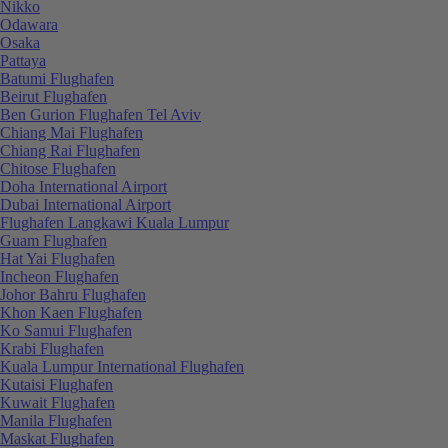
Nikko
Odawara
Osaka
Pattaya
Batumi Flughafen
Beirut Flughafen
Ben Gurion Flughafen Tel Aviv
Chiang Mai Flughafen
Chiang Rai Flughafen
Chitose Flughafen
Doha International Airport
Dubai International Airport
Flughafen Langkawi Kuala Lumpur
Guam Flughafen
Hat Yai Flughafen
Incheon Flughafen
Johor Bahru Flughafen
Khon Kaen Flughafen
Ko Samui Flughafen
Krabi Flughafen
Kuala Lumpur International Flughafen
Kutaisi Flughafen
Kuwait Flughafen
Manila Flughafen
Maskat Flughafen