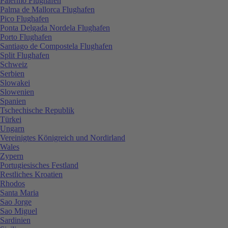
Palermo Flughafen
Palma de Mallorca Flughafen
Pico Flughafen
Ponta Delgada Nordela Flughafen
Porto Flughafen
Santiago de Compostela Flughafen
Split Flughafen
Schweiz
Serbien
Slowakei
Slowenien
Spanien
Tschechische Republik
Türkei
Ungarn
Vereinigtes Königreich und Nordirland
Wales
Zypern
Portugiesisches Festland
Restliches Kroatien
Rhodos
Santa Maria
Sao Jorge
Sao Miguel
Sardinien