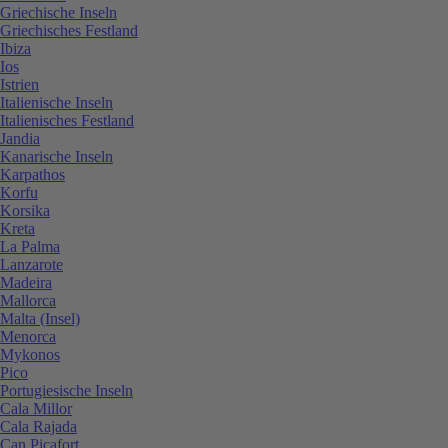
Griechische Inseln
Griechisches Festland
Ibiza
Ios
Istrien
Italienische Inseln
Italienisches Festland
Jandia
Kanarische Inseln
Karpathos
Korfu
Korsika
Kreta
La Palma
Lanzarote
Madeira
Mallorca
Malta (Insel)
Menorca
Mykonos
Pico
Portugiesische Inseln
Cala Millor
Cala Rajada
Can Picafort