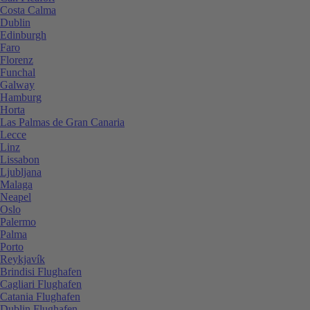
Costa Calma
Dublin
Edinburgh
Faro
Florenz
Funchal
Galway
Hamburg
Horta
Las Palmas de Gran Canaria
Lecce
Linz
Lissabon
Ljubljana
Malaga
Neapel
Oslo
Palermo
Palma
Porto
Reykjavík
Brindisi Flughafen
Cagliari Flughafen
Catania Flughafen
Dublin Flughafen