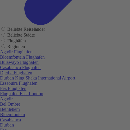
Beliebte Reiseländer
Beliebte Städte
Flughäfen
Regionen
Agadir Flughafen
Bloemfontein Flughafen
Bulawayo Flughafen
Casablanca Flughafen
Djerba Flughafen
Durban King Shaka International Airport
Essaouira Flughafen
Fez Flughafen
Flughafen East London
Agadir
Bel Ombre
Bethlehem
Bloemfontein
Casablanca
Durban