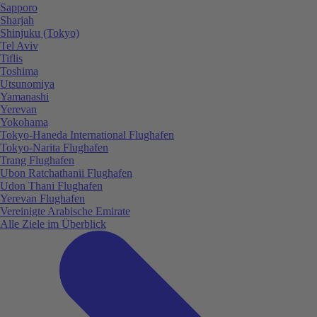
Sapporo
Sharjah
Shinjuku (Tokyo)
Tel Aviv
Tiflis
Toshima
Utsunomiya
Yamanashi
Yerevan
Yokohama
Tokyo-Haneda International Flughafen
Tokyo-Narita Flughafen
Trang Flughafen
Ubon Ratchathanii Flughafen
Udon Thani Flughafen
Yerevan Flughafen
Vereinigte Arabische Emirate
Alle Ziele im Überblick