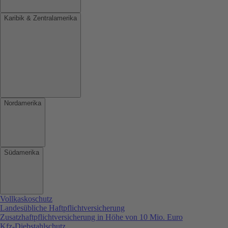
Karibik & Zentralamerika
Nordamerika
Südamerika
Vollkaskoschutz
Landesübliche Haftpflichtversicherung
Zusatzhaftpflichtversicherung in Höhe von 10 Mio. Euro
Kfz-Diebstahlschutz