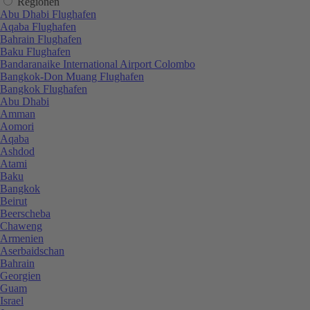
Regionen
Abu Dhabi Flughafen
Aqaba Flughafen
Bahrain Flughafen
Baku Flughafen
Bandaranaike International Airport Colombo
Bangkok-Don Muang Flughafen
Bangkok Flughafen
Abu Dhabi
Amman
Aomori
Aqaba
Ashdod
Atami
Baku
Bangkok
Beirut
Beerscheba
Chaweng
Armenien
Aserbaidschan
Bahrain
Georgien
Guam
Israel