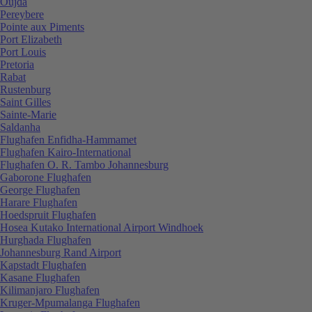
Oujda
Pereybere
Pointe aux Piments
Port Elizabeth
Port Louis
Pretoria
Rabat
Rustenburg
Saint Gilles
Sainte-Marie
Saldanha
Flughafen Enfidha-Hammamet
Flughafen Kairo-International
Flughafen O. R. Tambo Johannesburg
Gaborone Flughafen
George Flughafen
Harare Flughafen
Hoedspruit Flughafen
Hosea Kutako International Airport Windhoek
Hurghada Flughafen
Johannesburg Rand Airport
Kapstadt Flughafen
Kasane Flughafen
Kilimanjaro Flughafen
Kruger-Mpumalanga Flughafen