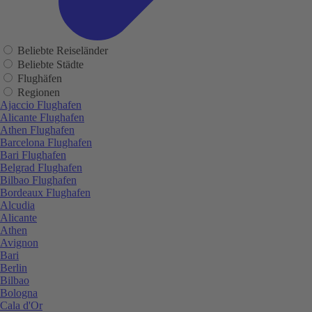
Beliebte Reiseländer
Beliebte Städte
Flughäfen
Regionen
Ajaccio Flughafen
Alicante Flughafen
Athen Flughafen
Barcelona Flughafen
Bari Flughafen
Belgrad Flughafen
Bilbao Flughafen
Bordeaux Flughafen
Alcudia
Alicante
Athen
Avignon
Bari
Berlin
Bilbao
Bologna
Cala d'Or