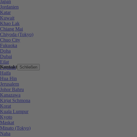
Japan
Jordanien
Katar
Kuwait
Khao Lak
Chiang Mai
Chiyoda (Tokyo)
Chuo City
Fukuoka
Doha
Dubai
Eilat
Kontakt
Fujairah
Schließen
Haifa
Hua Hin
Jerusalem
Johor Bahru
Kanazawa
Kirjat Schmona
Korat
Kuala Lumpur
Kyoto
Maskat
Minato (Tokyo)
Naha