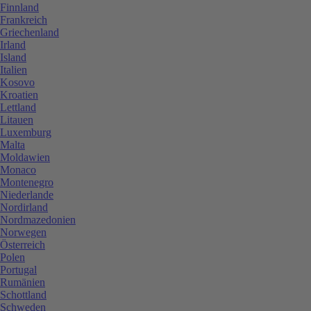
Finnland
Frankreich
Griechenland
Irland
Island
Italien
Kosovo
Kroatien
Lettland
Litauen
Luxemburg
Malta
Moldawien
Monaco
Montenegro
Niederlande
Nordirland
Nordmazedonien
Norwegen
Österreich
Polen
Portugal
Rumänien
Schottland
Schweden