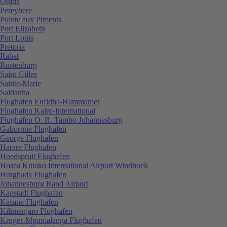
Oujda
Pereybere
Pointe aux Piments
Port Elizabeth
Port Louis
Pretoria
Rabat
Rustenburg
Saint Gilles
Sainte-Marie
Saldanha
Flughafen Enfidha-Hammamet
Flughafen Kairo-International
Flughafen O. R. Tambo Johannesburg
Gaborone Flughafen
George Flughafen
Harare Flughafen
Hoedspruit Flughafen
Hosea Kutako International Airport Windhoek
Hurghada Flughafen
Johannesburg Rand Airport
Kapstadt Flughafen
Kasane Flughafen
Kilimanjaro Flughafen
Kruger-Mpumalanga Flughafen