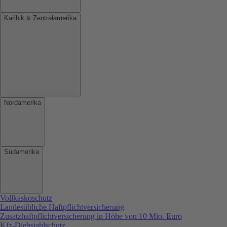
Karibik & Zentralamerika
Nordamerika
Südamerika
Vollkaskoschutz
Landesübliche Haftpflichtversicherung
Zusatzhaftpflichtversicherung in Höhe von 10 Mio. Euro
Kfz-Diebstahlschutz