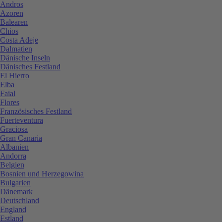
Andros
Azoren
Balearen
Chios
Costa Adeje
Dalmatien
Dänische Inseln
Dänisches Festland
El Hierro
Elba
Faial
Flores
Französisches Festland
Fuerteventura
Graciosa
Gran Canaria
Albanien
Andorra
Belgien
Bosnien und Herzegowina
Bulgarien
Dänemark
Deutschland
England
Estland