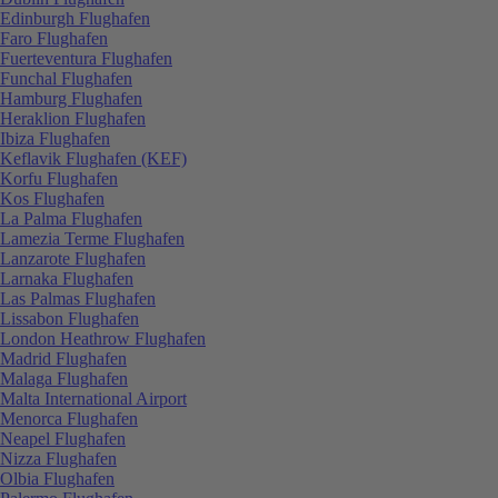
Edinburgh Flughafen
Faro Flughafen
Fuerteventura Flughafen
Funchal Flughafen
Hamburg Flughafen
Heraklion Flughafen
Ibiza Flughafen
Keflavik Flughafen (KEF)
Korfu Flughafen
Kos Flughafen
La Palma Flughafen
Lamezia Terme Flughafen
Lanzarote Flughafen
Larnaka Flughafen
Las Palmas Flughafen
Lissabon Flughafen
London Heathrow Flughafen
Madrid Flughafen
Malaga Flughafen
Malta International Airport
Menorca Flughafen
Neapel Flughafen
Nizza Flughafen
Olbia Flughafen