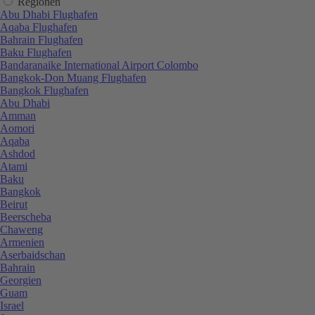
Regionen
Abu Dhabi Flughafen
Aqaba Flughafen
Bahrain Flughafen
Baku Flughafen
Bandaranaike International Airport Colombo
Bangkok-Don Muang Flughafen
Bangkok Flughafen
Abu Dhabi
Amman
Aomori
Aqaba
Ashdod
Atami
Baku
Bangkok
Beirut
Beerscheba
Chaweng
Armenien
Aserbaidschan
Bahrain
Georgien
Guam
Israel