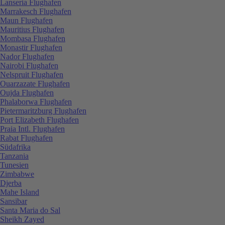
Lanseria Flughafen
Marrakesch Flughafen
Maun Flughafen
Mauritius Flughafen
Mombasa Flughafen
Monastir Flughafen
Nador Flughafen
Nairobi Flughafen
Nelspruit Flughafen
Ouarzazate Flughafen
Oujda Flughafen
Phalaborwa Flughafen
Pietermaritzburg Flughafen
Port Elizabeth Flughafen
Praia Intl. Flughafen
Rabat Flughafen
Südafrika
Tanzania
Tunesien
Zimbabwe
Djerba
Mahe Island
Sansibar
Santa Maria do Sal
Sheikh Zayed