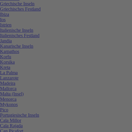
Griechische Inseln
Griechisches Festland
Ibiza
Ios
Istrien
Italienische Inseln
Italienisches Festland
Jandia
Kanarische Inseln
Karpathos
Korfu
Korsika
Kreta
La Palma
Lanzarote
Madeira
Mallorca
Malta (Insel)
Menorca
Mykonos
Pico
Portugiesische Inseln
Cala Millor
Cala Rajada
Can Picafort