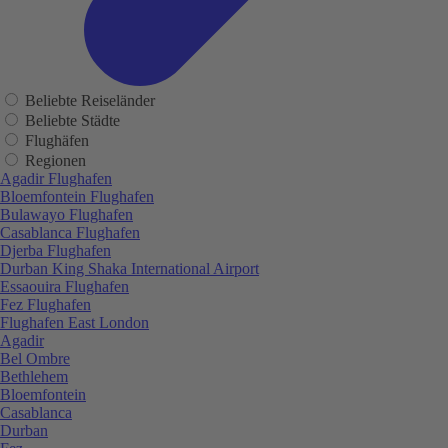
Beliebte Reiseländer
Beliebte Städte
Flughäfen
Regionen
Agadir Flughafen
Bloemfontein Flughafen
Bulawayo Flughafen
Casablanca Flughafen
Djerba Flughafen
Durban King Shaka International Airport
Essaouira Flughafen
Fez Flughafen
Flughafen East London
Agadir
Bel Ombre
Bethlehem
Bloemfontein
Casablanca
Durban