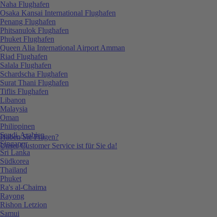
Naha Flughafen
Osaka Kansai International Flughafen
Penang Flughafen
Phitsanulok Flughafen
Phuket Flughafen
Queen Alia International Airport Amman
Riad Flughafen
Salala Flughafen
Schardscha Flughafen
Surat Thani Flughafen
Tiflis Flughafen
Libanon
Malaysia
Oman
Philippinen
Saudi-Arabien
Haben Sie Fragen?
Singapur
Unser Customer Service ist für Sie da!
Sri Lanka
Südkorea
Thailand
Phuket
Ra's al-Chaima
Rayong
Rishon Letzion
Samui