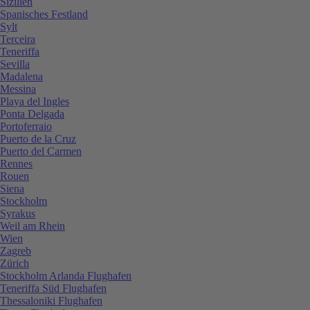
Sizilien
Spanisches Festland
Sylt
Terceira
Teneriffa
Sevilla
Madalena
Messina
Playa del Ingles
Ponta Delgada
Portoferraio
Puerto de la Cruz
Puerto del Carmen
Rennes
Rouen
Siena
Stockholm
Syrakus
Weil am Rhein
Wien
Zagreb
Zürich
Stockholm Arlanda Flughafen
Teneriffa Süd Flughafen
Thessaloniki Flughafen