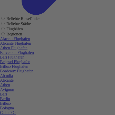
Beliebte Reiseländer
Beliebte Städte
Flughäfen
Regionen
Ajaccio Flughafen
Alicante Flughafen
Athen Flughafen
Barcelona Flughafen
Bari Flughafen
Belgrad Flughafen
Bilbao Flughafen
Bordeaux Flughafen
Alcudia
Alicante
Athen
Avignon
Bari
Berlin
Bilbao
Bologna
Cala d'Or