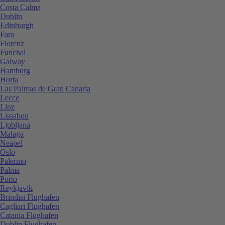
Costa Calma
Dublin
Edinburgh
Faro
Florenz
Funchal
Galway
Hamburg
Horta
Las Palmas de Gran Canaria
Lecce
Linz
Lissabon
Ljubljana
Malaga
Neapel
Oslo
Palermo
Palma
Porto
Reykjavík
Brindisi Flughafen
Cagliari Flughafen
Catania Flughafen
Dublin Flughafen