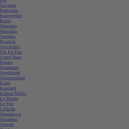
Fez
Ägypten
Botswana
Kapeverden
Kenia
Marokko
Mauritius
Namibia
Reunion
Seychellen
Flic En Flac
Grand Baie
Harare
Hermanus
Hoedspruit
Johannesburg
Kairo
Kapstadt
Katima Mulilo
Le Morne
Le Port
Lüderitz
Marrakesch
Mombasa
Nairobi