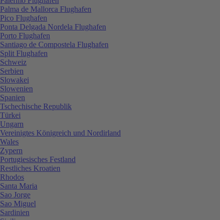
Palermo Flughafen
Palma de Mallorca Flughafen
Pico Flughafen
Ponta Delgada Nordela Flughafen
Porto Flughafen
Santiago de Compostela Flughafen
Split Flughafen
Schweiz
Serbien
Slowakei
Slowenien
Spanien
Tschechische Republik
Türkei
Ungarn
Vereinigtes Königreich und Nordirland
Wales
Zypern
Portugiesisches Festland
Restliches Kroatien
Rhodos
Santa Maria
Sao Jorge
Sao Miguel
Sardinien