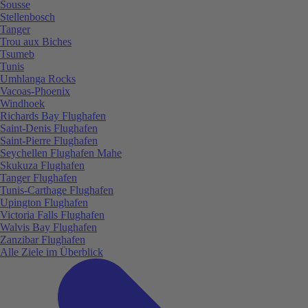
Sousse
Stellenbosch
Tanger
Trou aux Biches
Tsumeb
Tunis
Umhlanga Rocks
Vacoas-Phoenix
Windhoek
Richards Bay Flughafen
Saint-Denis Flughafen
Saint-Pierre Flughafen
Seychellen Flughafen Mahe
Skukuza Flughafen
Tanger Flughafen
Tunis-Carthage Flughafen
Upington Flughafen
Victoria Falls Flughafen
Walvis Bay Flughafen
Zanzibar Flughafen
Alle Ziele im Überblick