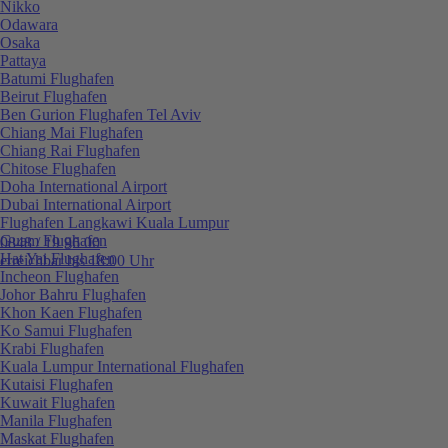
Nikko
Odawara
Osaka
Pattaya
Batumi Flughafen
Beirut Flughafen
Ben Gurion Flughafen Tel Aviv
Chiang Mai Flughafen
Chiang Rai Flughafen
Chitose Flughafen
Doha International Airport
Dubai International Airport
Flughafen Langkawi Kuala Lumpur
Guam Flughafen
0848 / 19 96 00
Hat Yai Flughafen
erreichbar bis 18:00 Uhr
Incheon Flughafen
Johor Bahru Flughafen
Khon Kaen Flughafen
Ko Samui Flughafen
Krabi Flughafen
Kuala Lumpur International Flughafen
Kutaisi Flughafen
Kuwait Flughafen
Manila Flughafen
Maskat Flughafen