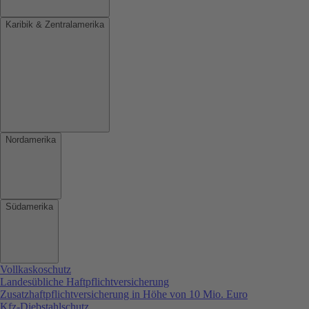
Karibik & Zentralamerika
Nordamerika
Südamerika
Vollkaskoschutz
Landesübliche Haftpflichtversicherung
Zusatzhaftpflichtversicherung in Höhe von 10 Mio. Euro
Kfz-Diebstahlschutz