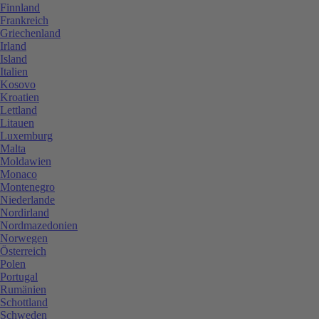
Finnland
Frankreich
Griechenland
Irland
Island
Italien
Kosovo
Kroatien
Lettland
Litauen
Luxemburg
Malta
Moldawien
Monaco
Montenegro
Niederlande
Nordirland
Nordmazedonien
Norwegen
Österreich
Polen
Portugal
Rumänien
Schottland
Schweden