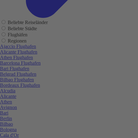
Beliebte Reiseländer
Beliebte Städte
Flughäfen
Regionen
Ajaccio Flughafen
Alicante Flughafen
Athen Flughafen
Barcelona Flughafen
Bari Flughafen
Belgrad Flughafen
Bilbao Flughafen
Bordeaux Flughafen
Alcudia
Alicante
Athen
Avignon
Bari
Berlin
Bilbao
Bologna
Cala d'Or