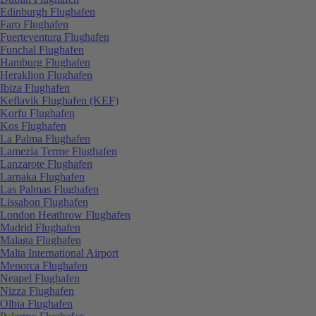
Edinburgh Flughafen
Faro Flughafen
Fuerteventura Flughafen
Funchal Flughafen
Hamburg Flughafen
Heraklion Flughafen
Ibiza Flughafen
Keflavik Flughafen (KEF)
Korfu Flughafen
Kos Flughafen
La Palma Flughafen
Lamezia Terme Flughafen
Lanzarote Flughafen
Larnaka Flughafen
Las Palmas Flughafen
Lissabon Flughafen
London Heathrow Flughafen
Madrid Flughafen
Malaga Flughafen
Malta International Airport
Menorca Flughafen
Neapel Flughafen
Nizza Flughafen
Olbia Flughafen