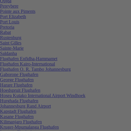
Oujda
Pereybere
Pointe aux Piments
Port Elizabeth
Port Louis
Pretoria
Rabat
Rustenburg
Saint Gilles
Sainte-Marie
Saldanha
Flughafen Enfidha-Hammamet
Flughafen Kairo-International
Flughafen O. R. Tambo Johannesburg
Gaborone Flughafen
George Flughafen
Harare Flughafen
Hoedspruit Flughafen
Hosea Kutako International Airport Windhoek
Hurghada Flughafen
Johannesburg Rand Airport
Kapstadt Flughafen
Kasane Flughafen
Kilimanjaro Flughafen
Kruger-Mpumalanga Flughafen