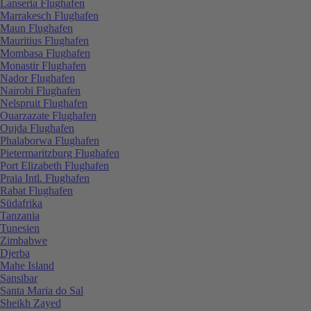
Lanseria Flughafen
Marrakesch Flughafen
Maun Flughafen
Mauritius Flughafen
Mombasa Flughafen
Monastir Flughafen
Nador Flughafen
Nairobi Flughafen
Nelspruit Flughafen
Ouarzazate Flughafen
Oujda Flughafen
Phalaborwa Flughafen
Pietermaritzburg Flughafen
Port Elizabeth Flughafen
Praia Intl. Flughafen
Rabat Flughafen
Südafrika
Tanzania
Tunesien
Zimbabwe
Djerba
Mahe Island
Sansibar
Santa Maria do Sal
Sheikh Zayed