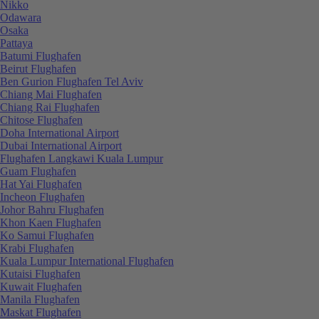
Nikko
Odawara
Osaka
Pattaya
Batumi Flughafen
Beirut Flughafen
Ben Gurion Flughafen Tel Aviv
Chiang Mai Flughafen
Chiang Rai Flughafen
Chitose Flughafen
Doha International Airport
Dubai International Airport
Flughafen Langkawi Kuala Lumpur
Guam Flughafen
Hat Yai Flughafen
Incheon Flughafen
Johor Bahru Flughafen
Khon Kaen Flughafen
Ko Samui Flughafen
Krabi Flughafen
Kuala Lumpur International Flughafen
Kutaisi Flughafen
Kuwait Flughafen
Manila Flughafen
Maskat Flughafen