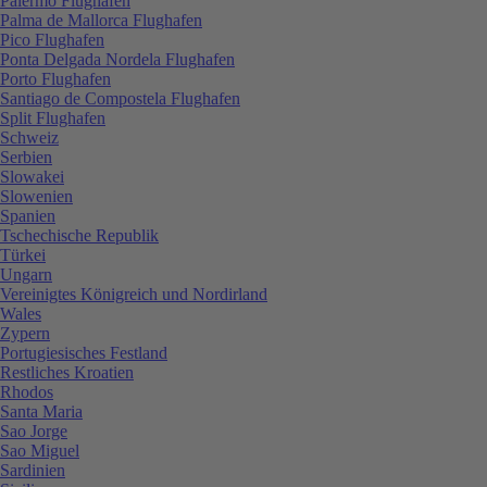
Palermo Flughafen
Palma de Mallorca Flughafen
Pico Flughafen
Ponta Delgada Nordela Flughafen
Porto Flughafen
Santiago de Compostela Flughafen
Split Flughafen
Schweiz
Serbien
Slowakei
Slowenien
Spanien
Tschechische Republik
Türkei
Ungarn
Vereinigtes Königreich und Nordirland
Wales
Zypern
Portugiesisches Festland
Restliches Kroatien
Rhodos
Santa Maria
Sao Jorge
Sao Miguel
Sardinien