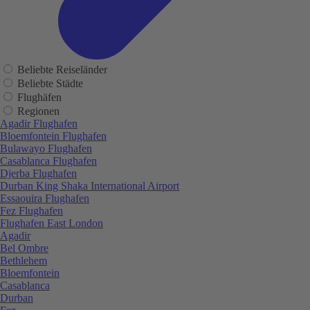
Beliebte Reiseländer
Beliebte Städte
Flughäfen
Regionen
Agadir Flughafen
Bloemfontein Flughafen
Bulawayo Flughafen
Casablanca Flughafen
Djerba Flughafen
Durban King Shaka International Airport
Essaouira Flughafen
Fez Flughafen
Flughafen East London
Agadir
Bel Ombre
Bethlehem
Bloemfontein
Casablanca
Durban