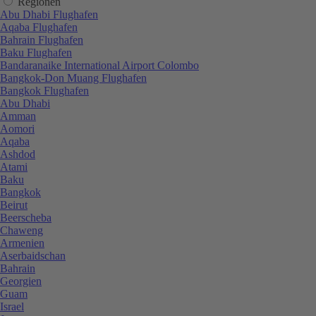
Regionen
Abu Dhabi Flughafen
Aqaba Flughafen
Bahrain Flughafen
Baku Flughafen
Bandaranaike International Airport Colombo
Bangkok-Don Muang Flughafen
Bangkok Flughafen
Abu Dhabi
Amman
Aomori
Aqaba
Ashdod
Atami
Baku
Bangkok
Beirut
Beerscheba
Chaweng
Armenien
Aserbaidschan
Bahrain
Georgien
Guam
Israel