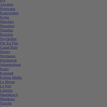
Fez
Ägypten
Botswana
Kapeverden
Kenia
Marokko
Mauritius
Namibia
Reunion
Seychellen
Flic En Flac
Grand Baie
Harare
Hermanus
Hoedspruit
Johannesburg
Kairo
Kapstadt
Katima Mulilo
Le Morne
Le Port
Lüderitz
Marrakesch
Mombasa
Nairobi