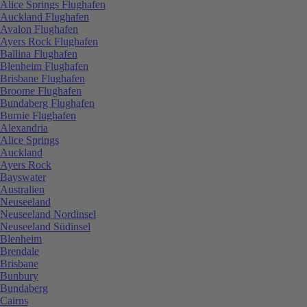
Alice Springs Flughafen
Auckland Flughafen
Avalon Flughafen
Ayers Rock Flughafen
Ballina Flughafen
Blenheim Flughafen
Brisbane Flughafen
Broome Flughafen
Bundaberg Flughafen
Burnie Flughafen
Alexandria
Alice Springs
Auckland
Ayers Rock
Bayswater
Australien
Neuseeland
Neuseeland Nordinsel
Neuseeland Südinsel
Blenheim
Brendale
Brisbane
Bunbury
Bundaberg
Cairns