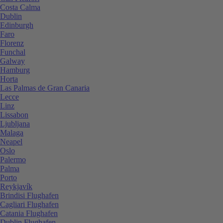
Costa Calma
Dublin
Edinburgh
Faro
Florenz
Funchal
Galway
Hamburg
Horta
Las Palmas de Gran Canaria
Lecce
Linz
Lissabon
Ljubljana
Malaga
Neapel
Oslo
Palermo
Palma
Porto
Reykjavík
Brindisi Flughafen
Cagliari Flughafen
Catania Flughafen
Dublin Flughafen