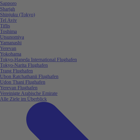
Sapporo
Sharjah
Shinjuku (Tokyo)
Tel Aviv
Tiflis
Toshima
Utsunomiya
Yamanashi
Yerevan
Yokohama
Tokyo-Haneda International Flughafen
Tokyo-Narita Flughafen
Trang Flughafen
Ubon Ratchathanii Flughafen
Udon Thani Flughafen
Yerevan Flughafen
Vereinigte Arabische Emirate
Alle Ziele im Überblick