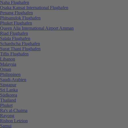
Naha Flughafen
Osaka Kansai International Flughafen
Penang Flughafen
Phitsanulok Flughafen
Phuket Flughafen
Queen Alia International Airport Amman
Riad Flughafen
Salala Flughafen
Schardscha Flughafen
Surat Thani Flughafen
Tiflis Flughafen
Libanon
Malaysia
Oman
Philippinen
Saudi-Arabien
Singapur
Sri Lanka
Südkorea
Thailand
Phuket
Ra's al-Chaima
Rayong
Rishon Letzion
Samui