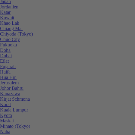
Japan
Jordanien
Katar
Kuwait
Khao Lak
Chiang Mai
Chiyoda (Tokyo)
Chuo City
Fukuoka
Doha
Dubai
Eilat
Fujairah
Haifa
Hua Hin
Jerusalem
Johor Bahru
Kanazawa
Kirjat Schmona
Korat
Kuala Lumpur
Kyoto
Maskat
Minato (Tokyo)
Naha