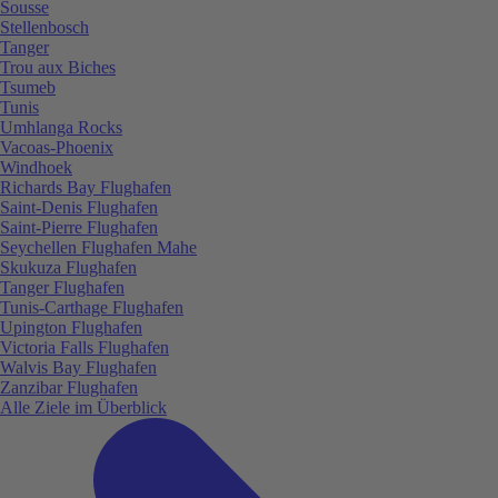
Sousse
Stellenbosch
Tanger
Trou aux Biches
Tsumeb
Tunis
Umhlanga Rocks
Vacoas-Phoenix
Windhoek
Richards Bay Flughafen
Saint-Denis Flughafen
Saint-Pierre Flughafen
Seychellen Flughafen Mahe
Skukuza Flughafen
Tanger Flughafen
Tunis-Carthage Flughafen
Upington Flughafen
Victoria Falls Flughafen
Walvis Bay Flughafen
Zanzibar Flughafen
Alle Ziele im Überblick