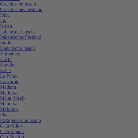
Griechische Inseln
Griechisches Festland
Ibiza
Ios
Istrien
Italienische Inseln
Italienisches Festland
Jandia
Kanarische Inseln
Karpathos
Korfu
Korsika
Kreta
La Palma
Lanzarote
Madeira
Mallorca
Malta (Insel)
Menorca
Mykonos
Pico
Portugiesische Inseln
Cala Millor
Cala Rajada
Can Picafort