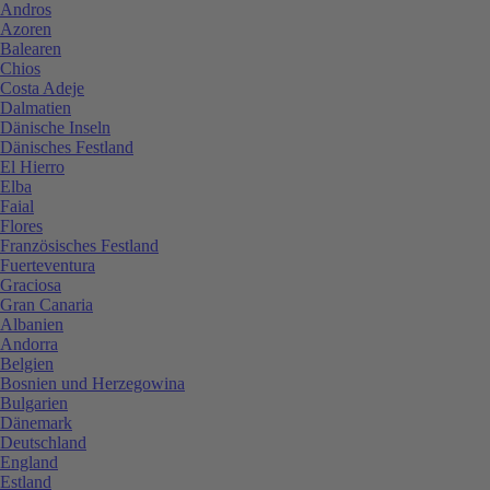
Andros
Azoren
Balearen
Chios
Costa Adeje
Dalmatien
Dänische Inseln
Dänisches Festland
El Hierro
Elba
Faial
Flores
Französisches Festland
Fuerteventura
Graciosa
Gran Canaria
Albanien
Andorra
Belgien
Bosnien und Herzegowina
Bulgarien
Dänemark
Deutschland
England
Estland