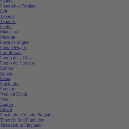
Sizilien
Spanisches Festland
Sylt
Terceira
Teneriffa
Sevilla
Madalena
Messina
Playa del Ingles
Ponta Delgada
Portoferraio
Puerto de la Cruz
Puerto del Carmen
Rennes
Rouen
Siena
Stockholm
Syrakus
Weil am Rhein
Wien
Zagreb
Zürich
Stockholm Arlanda Flughafen
Teneriffa Süd Flughafen
Thessaloniki Flughafen