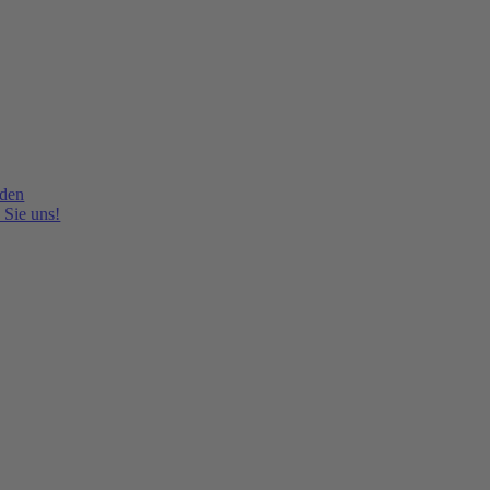
lden
 Sie uns!