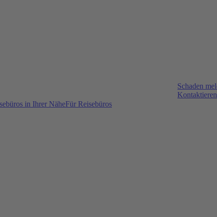
Schaden me
Kontaktieren
sebüros in Ihrer Nähe
Für Reisebüros