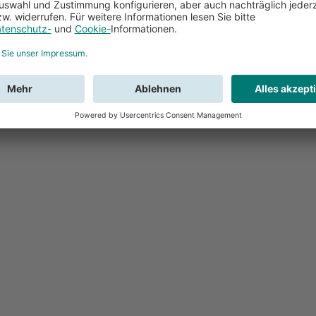
Feedback
Sie haben Fr
Buchung?