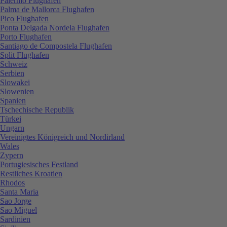
Palermo Flughafen
Palma de Mallorca Flughafen
Pico Flughafen
Ponta Delgada Nordela Flughafen
Porto Flughafen
Santiago de Compostela Flughafen
Split Flughafen
Schweiz
Serbien
Slowakei
Slowenien
Spanien
Tschechische Republik
Türkei
Ungarn
Vereinigtes Königreich und Nordirland
Wales
Zypern
Portugiesisches Festland
Restliches Kroatien
Rhodos
Santa Maria
Sao Jorge
Sao Miguel
Sardinien