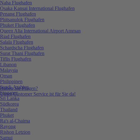
Naha Flughafen
Osaka Kansai International Flughafen
Penang Flughafen
Phitsanulok Flughafen
Phuket Flughafen
Queen Alia International Airport Amman
Riad Flughafen
Salala Flughafen
Schardscha Flughafen
Surat Thani Flughafen
Tiflis Flughafen
Libanon
Malaysia
Oman
Philippinen
Saudi-Arabien
Haben Sie Fragen?
Singapur
Unser Customer Service ist für Sie da!
Sri Lanka
Südkorea
Thailand
Phuket
Ra's al-Chaima
Rayong
Rishon Letzion
Samui