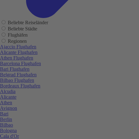
Beliebte Reiseländer
Beliebte Städte
Flughäfen
Regionen
Ajaccio Flughafen
Alicante Flughafen
Athen Flughafen
Barcelona Flughafen
Bari Flughafen
Belgrad Flughafen
Bilbao Flughafen
Bordeaux Flughafen
Alcudia
Alicante
Athen
Avignon
Bari
Berlin
Bilbao
Bologna
Cala d'Or