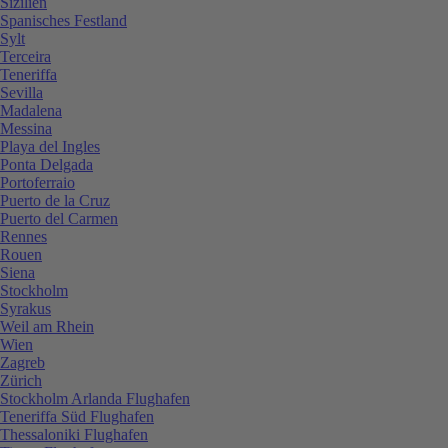
Sizilien
Spanisches Festland
Sylt
Terceira
Teneriffa
Sevilla
Madalena
Messina
Playa del Ingles
Ponta Delgada
Portoferraio
Puerto de la Cruz
Puerto del Carmen
Rennes
Rouen
Siena
Stockholm
Syrakus
Weil am Rhein
Wien
Zagreb
Zürich
Stockholm Arlanda Flughafen
Teneriffa Süd Flughafen
Thessaloniki Flughafen