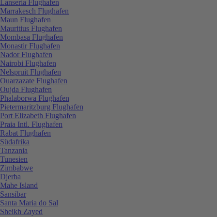
Lanseria Flughafen
Marrakesch Flughafen
Maun Flughafen
Mauritius Flughafen
Mombasa Flughafen
Monastir Flughafen
Nador Flughafen
Nairobi Flughafen
Nelspruit Flughafen
Ouarzazate Flughafen
Oujda Flughafen
Phalaborwa Flughafen
Pietermaritzburg Flughafen
Port Elizabeth Flughafen
Praia Intl. Flughafen
Rabat Flughafen
Südafrika
Tanzania
Tunesien
Zimbabwe
Djerba
Mahe Island
Sansibar
Santa Maria do Sal
Sheikh Zayed