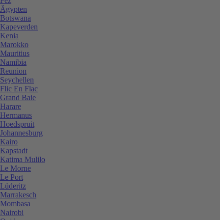
Fez
Ägypten
Botswana
Kapeverden
Kenia
Marokko
Mauritius
Namibia
Reunion
Seychellen
Flic En Flac
Grand Baie
Harare
Hermanus
Hoedspruit
Johannesburg
Kairo
Kapstadt
Katima Mulilo
Le Morne
Le Port
Lüderitz
Marrakesch
Mombasa
Nairobi