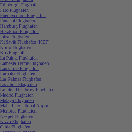
Edinburgh Flughafen
Faro Flughafen
Fuerteventura Flughafen
Funchal Flughafen
Hamburg Flughafen
Heraklion Flughafen
Ibiza Flughafen
Keflavik Flughafen (KEF)
Korfu Flughafen
Kos Flughafen
La Palma Flughafen
Lamezia Terme Flughafen
Lanzarote Flughafen
Larnaka Flughafen
Las Palmas Flughafen
Lissabon Flughafen
London Heathrow Flughafen
Madrid Flughafen
Malaga Flughafen
Malta International Airport
Menorca Flughafen
Neapel Flughafen
Nizza Flughafen
Olbia Flughafen