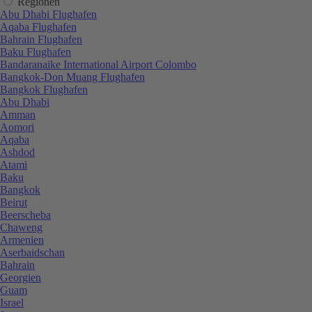
Regionen
Abu Dhabi Flughafen
Aqaba Flughafen
Bahrain Flughafen
Baku Flughafen
Bandaranaike International Airport Colombo
Bangkok-Don Muang Flughafen
Bangkok Flughafen
Abu Dhabi
Amman
Aomori
Aqaba
Ashdod
Atami
Baku
Bangkok
Beirut
Beerscheba
Chaweng
Armenien
Aserbaidschan
Bahrain
Georgien
Guam
Israel