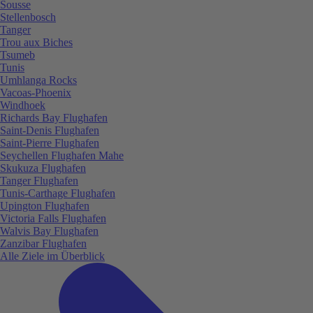
Sousse
Stellenbosch
Tanger
Trou aux Biches
Tsumeb
Tunis
Umhlanga Rocks
Vacoas-Phoenix
Windhoek
Richards Bay Flughafen
Saint-Denis Flughafen
Saint-Pierre Flughafen
Seychellen Flughafen Mahe
Skukuza Flughafen
Tanger Flughafen
Tunis-Carthage Flughafen
Upington Flughafen
Victoria Falls Flughafen
Walvis Bay Flughafen
Zanzibar Flughafen
Alle Ziele im Überblick