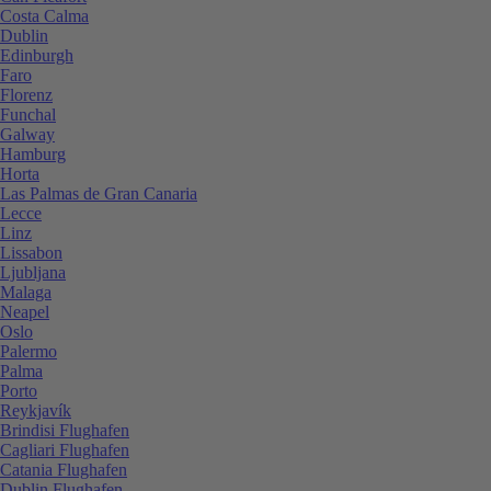
Costa Calma
Dublin
Edinburgh
Faro
Florenz
Funchal
Galway
Hamburg
Horta
Las Palmas de Gran Canaria
Lecce
Linz
Lissabon
Ljubljana
Malaga
Neapel
Oslo
Palermo
Palma
Porto
Reykjavík
Brindisi Flughafen
Cagliari Flughafen
Catania Flughafen
Dublin Flughafen