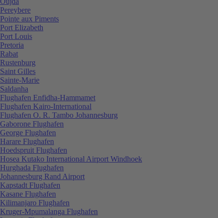
Oujda
Pereybere
Pointe aux Piments
Port Elizabeth
Port Louis
Pretoria
Rabat
Rustenburg
Saint Gilles
Sainte-Marie
Saldanha
Flughafen Enfidha-Hammamet
Flughafen Kairo-International
Flughafen O. R. Tambo Johannesburg
Gaborone Flughafen
George Flughafen
Harare Flughafen
Hoedspruit Flughafen
Hosea Kutako International Airport Windhoek
Hurghada Flughafen
Johannesburg Rand Airport
Kapstadt Flughafen
Kasane Flughafen
Kilimanjaro Flughafen
Kruger-Mpumalanga Flughafen