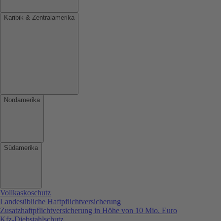
Karibik & Zentralamerika
Nordamerika
Südamerika
Vollkaskoschutz
Landesübliche Haftpflichtversicherung
Zusatzhaftpflichtversicherung in Höhe von 10 Mio. Euro
Kfz-Diebstahlschutz