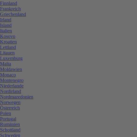
Finnland
Frankreich
Griechenland
Irland
Island
Italien
Kosovo
Kroatien
Lettland
Litauen
Luxemburg
Malta
Moldawien
Monaco
Montenegro
Niederlande
Nordirland
Nordmazedonien
Norwegen
Österreich
Polen
Portugal
Rumänien
Schottland
Schweden