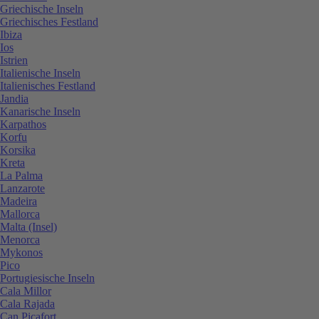
Griechische Inseln
Griechisches Festland
Ibiza
Ios
Istrien
Italienische Inseln
Italienisches Festland
Jandia
Kanarische Inseln
Karpathos
Korfu
Korsika
Kreta
La Palma
Lanzarote
Madeira
Mallorca
Malta (Insel)
Menorca
Mykonos
Pico
Portugiesische Inseln
Cala Millor
Cala Rajada
Can Picafort