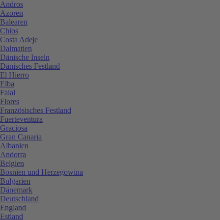
Andros
Azoren
Balearen
Chios
Costa Adeje
Dalmatien
Dänische Inseln
Dänisches Festland
El Hierro
Elba
Faial
Flores
Französisches Festland
Fuerteventura
Graciosa
Gran Canaria
Albanien
Andorra
Belgien
Bosnien und Herzegowina
Bulgarien
Dänemark
Deutschland
England
Estland