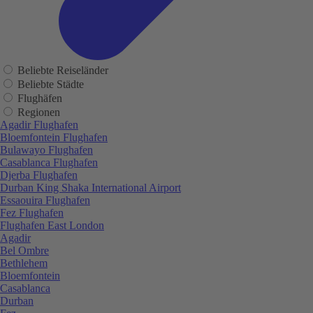
Beliebte Reiseländer
Beliebte Städte
Flughäfen
Regionen
Agadir Flughafen
Bloemfontein Flughafen
Bulawayo Flughafen
Casablanca Flughafen
Djerba Flughafen
Durban King Shaka International Airport
Essaouira Flughafen
Fez Flughafen
Flughafen East London
Agadir
Bel Ombre
Bethlehem
Bloemfontein
Casablanca
Durban