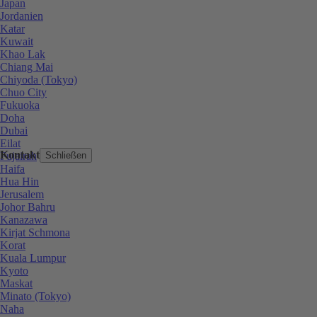
Japan
Jordanien
Katar
Kuwait
Khao Lak
Chiang Mai
Chiyoda (Tokyo)
Chuo City
Fukuoka
Doha
Dubai
Eilat
Kontakt
Fujairah
Schließen
Haifa
Hua Hin
Jerusalem
Johor Bahru
Kanazawa
Kirjat Schmona
Korat
Kuala Lumpur
Kyoto
Maskat
Minato (Tokyo)
Naha