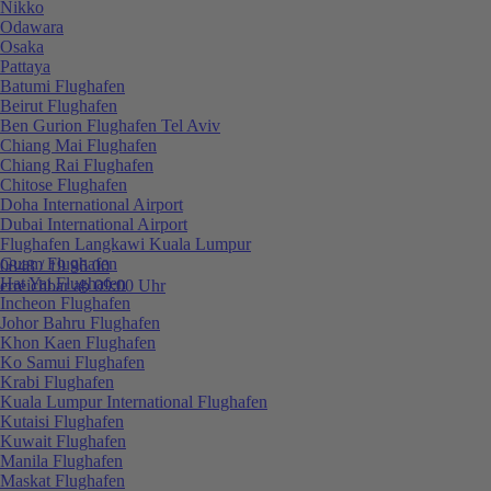
Nikko
Odawara
Osaka
Pattaya
Batumi Flughafen
Beirut Flughafen
Ben Gurion Flughafen Tel Aviv
Chiang Mai Flughafen
Chiang Rai Flughafen
Chitose Flughafen
Doha International Airport
Dubai International Airport
Flughafen Langkawi Kuala Lumpur
Guam Flughafen
0848 / 19 96 00
Hat Yai Flughafen
erreichbar ab 09:00 Uhr
Incheon Flughafen
Johor Bahru Flughafen
Khon Kaen Flughafen
Ko Samui Flughafen
Krabi Flughafen
Kuala Lumpur International Flughafen
Kutaisi Flughafen
Kuwait Flughafen
Manila Flughafen
Maskat Flughafen