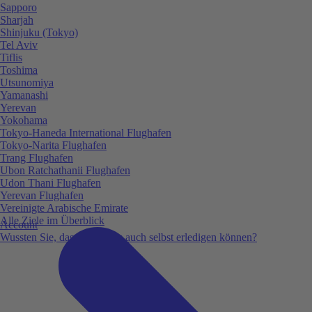
Sapporo
Sharjah
Shinjuku (Tokyo)
Tel Aviv
Tiflis
Toshima
Utsunomiya
Yamanashi
Yerevan
Yokohama
Tokyo-Haneda International Flughafen
Tokyo-Narita Flughafen
Trang Flughafen
Ubon Ratchathanii Flughafen
Udon Thani Flughafen
Yerevan Flughafen
Vereinigte Arabische Emirate
Alle Ziele im Überblick
Account
Wussten Sie, dass Sie vieles auch selbst erledigen können?