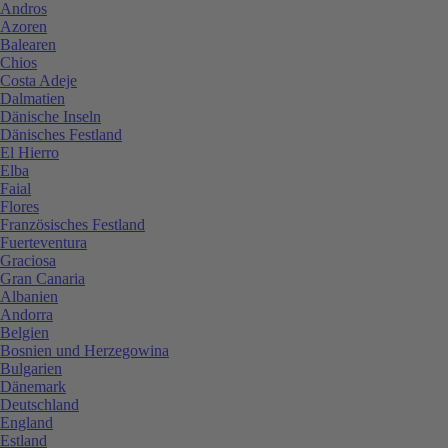
Andros
Azoren
Balearen
Chios
Costa Adeje
Dalmatien
Dänische Inseln
Dänisches Festland
El Hierro
Elba
Faial
Flores
Französisches Festland
Fuerteventura
Graciosa
Gran Canaria
Albanien
Andorra
Belgien
Bosnien und Herzegowina
Bulgarien
Dänemark
Deutschland
England
Estland