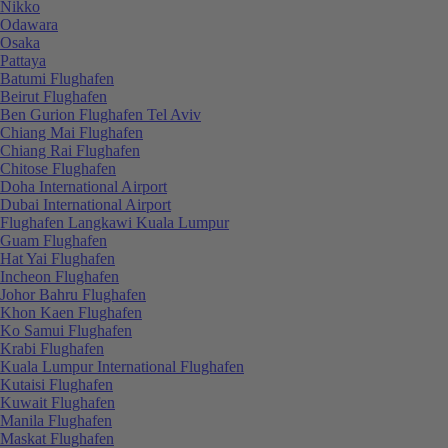
Nikko
Odawara
Osaka
Pattaya
Batumi Flughafen
Beirut Flughafen
Ben Gurion Flughafen Tel Aviv
Chiang Mai Flughafen
Chiang Rai Flughafen
Chitose Flughafen
Doha International Airport
Dubai International Airport
Flughafen Langkawi Kuala Lumpur
Guam Flughafen
Hat Yai Flughafen
Incheon Flughafen
Johor Bahru Flughafen
Khon Kaen Flughafen
Ko Samui Flughafen
Krabi Flughafen
Kuala Lumpur International Flughafen
Kutaisi Flughafen
Kuwait Flughafen
Manila Flughafen
Maskat Flughafen