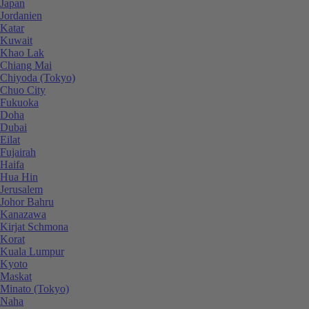
Japan
Jordanien
Katar
Kuwait
Khao Lak
Chiang Mai
Chiyoda (Tokyo)
Chuo City
Fukuoka
Doha
Dubai
Eilat
Fujairah
Haifa
Hua Hin
Jerusalem
Johor Bahru
Kanazawa
Kirjat Schmona
Korat
Kuala Lumpur
Kyoto
Maskat
Minato (Tokyo)
Naha