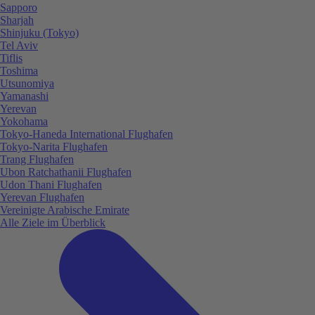
Sapporo
Sharjah
Shinjuku (Tokyo)
Tel Aviv
Tiflis
Toshima
Utsunomiya
Yamanashi
Yerevan
Yokohama
Tokyo-Haneda International Flughafen
Tokyo-Narita Flughafen
Trang Flughafen
Ubon Ratchathanii Flughafen
Udon Thani Flughafen
Yerevan Flughafen
Vereinigte Arabische Emirate
Alle Ziele im Überblick