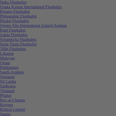
Naha Flughafen
Osaka Kansai International Flughafen
Penang Flughafen
Phitsanulok Flughafen
Phuket Flughafen
Queen Alia International Airport Amman
Riad Flughafen
Salala Flughafen
Schardscha Flughafen
Surat Thani Flughafen
Tiflis Flughafen
Libanon
Malaysia
Oman
Philippinen
Saudi-Arabien
Singapur
Sri Lanka
Südkorea
Thailand
Phuket
Ra's al-Chaima
Rayong
Rishon Letzion
Samui