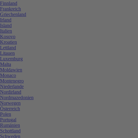
Finnland
Frankreich
Griechenland
Irland
Island
Italien
Kosovo
Kroatien
Lettland
Litauen
Luxemburg
Malta
Moldawien
Monaco
Montenegro
Niederlande
Nordirland
Nordmazedonien
Norwegen
Österreich
Polen
Portugal
Rumänien
Schottland
Schweden