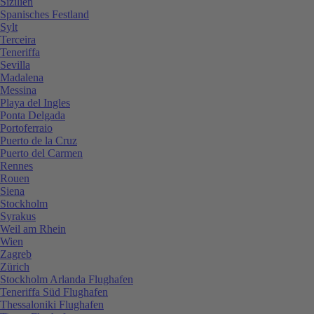
Sizilien
Spanisches Festland
Sylt
Terceira
Teneriffa
Sevilla
Madalena
Messina
Playa del Ingles
Ponta Delgada
Portoferraio
Puerto de la Cruz
Puerto del Carmen
Rennes
Rouen
Siena
Stockholm
Syrakus
Weil am Rhein
Wien
Zagreb
Zürich
Stockholm Arlanda Flughafen
Teneriffa Süd Flughafen
Thessaloniki Flughafen