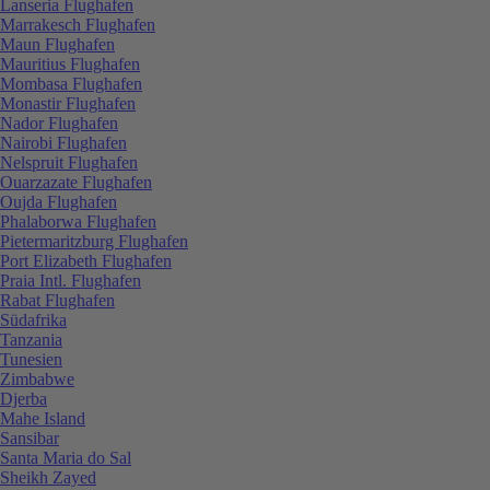
Lanseria Flughafen
Marrakesch Flughafen
Maun Flughafen
Mauritius Flughafen
Mombasa Flughafen
Monastir Flughafen
Nador Flughafen
Nairobi Flughafen
Nelspruit Flughafen
Ouarzazate Flughafen
Oujda Flughafen
Phalaborwa Flughafen
Pietermaritzburg Flughafen
Port Elizabeth Flughafen
Praia Intl. Flughafen
Rabat Flughafen
Südafrika
Tanzania
Tunesien
Zimbabwe
Djerba
Mahe Island
Sansibar
Santa Maria do Sal
Sheikh Zayed