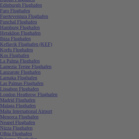
Edinburgh Flughafen
Faro Flughafen
Fuerteventura Flughafen
Funchal Flughafen
Hamburg Flughafen
Heraklion Flughafen
Ibiza Flughafen
Keflavik Flughafen (KEF)
Korfu Flughafen
Kos Flughafen
La Palma Flughafen
Lamezia Terme Flughafen
Lanzarote Flughafen
Larnaka Flughafen
Las Palmas Flughafen
Lissabon Flughafen
London Heathrow Flughafen
Madrid Flughafen
Malaga Flughafen
Malta International Airport
Menorca Flughafen
Neapel Flughafen
Nizza Flughafen
Olbia Flughafen