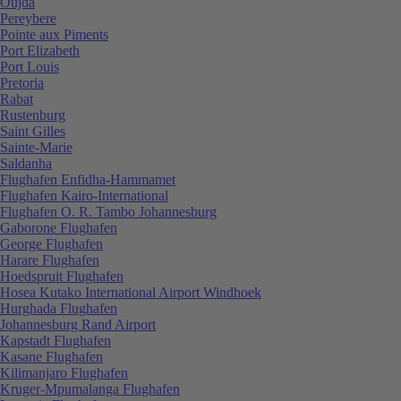
Oujda
Pereybere
Pointe aux Piments
Port Elizabeth
Port Louis
Pretoria
Rabat
Rustenburg
Saint Gilles
Sainte-Marie
Saldanha
Flughafen Enfidha-Hammamet
Flughafen Kairo-International
Flughafen O. R. Tambo Johannesburg
Gaborone Flughafen
George Flughafen
Harare Flughafen
Hoedspruit Flughafen
Hosea Kutako International Airport Windhoek
Hurghada Flughafen
Johannesburg Rand Airport
Kapstadt Flughafen
Kasane Flughafen
Kilimanjaro Flughafen
Kruger-Mpumalanga Flughafen