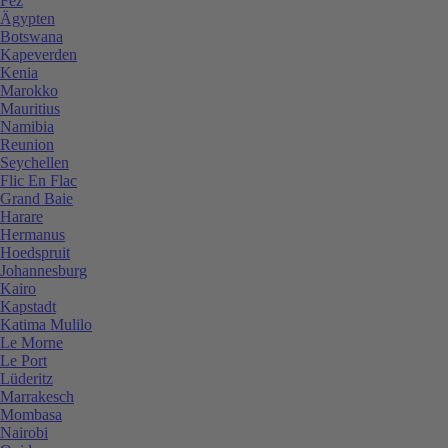
Fez
Ägypten
Botswana
Kapeverden
Kenia
Marokko
Mauritius
Namibia
Reunion
Seychellen
Flic En Flac
Grand Baie
Harare
Hermanus
Hoedspruit
Johannesburg
Kairo
Kapstadt
Katima Mulilo
Le Morne
Le Port
Lüderitz
Marrakesch
Mombasa
Nairobi