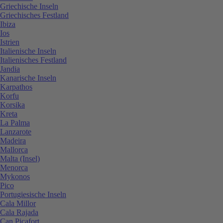
Griechische Inseln
Griechisches Festland
Ibiza
Ios
Istrien
Italienische Inseln
Italienisches Festland
Jandia
Kanarische Inseln
Karpathos
Korfu
Korsika
Kreta
La Palma
Lanzarote
Madeira
Mallorca
Malta (Insel)
Menorca
Mykonos
Pico
Portugiesische Inseln
Cala Millor
Cala Rajada
Can Picafort