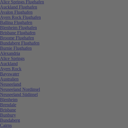
Alice Springs Flughafen
Auckland Flughafen
Avalon Flughafen
Ayers Rock Flughafen
Ballina Flughafen
Blenheim Flughafen
Brisbane Flughafen
Broome Flughafen
Bundaberg Flughafen
Burnie Flughafen
Alexandria
Alice Springs
Auckland
Ayers Rock
Bayswater
Australien
Neuseeland
Neuseeland Nordinsel
Neuseeland Südinsel
Blenheim
Brendale
Brisbane
Bunbury
Bundaberg
Cairns