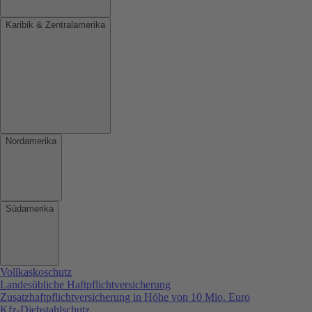
Karibik & Zentralamerika
Nordamerika
Südamerika
Vollkaskoschutz
Landesübliche Haftpflichtversicherung
Zusatzhaftpflichtversicherung in Höhe von 10 Mio. Euro
Kfz-Diebstahlschutz