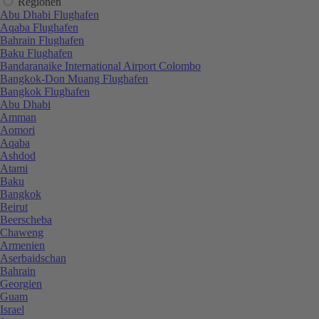
Regionen
Abu Dhabi Flughafen
Aqaba Flughafen
Bahrain Flughafen
Baku Flughafen
Bandaranaike International Airport Colombo
Bangkok-Don Muang Flughafen
Bangkok Flughafen
Abu Dhabi
Amman
Aomori
Aqaba
Ashdod
Atami
Baku
Bangkok
Beirut
Beerscheba
Chaweng
Armenien
Aserbaidschan
Bahrain
Georgien
Guam
Israel