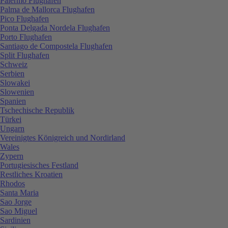
Palermo Flughafen
Palma de Mallorca Flughafen
Pico Flughafen
Ponta Delgada Nordela Flughafen
Porto Flughafen
Santiago de Compostela Flughafen
Split Flughafen
Schweiz
Serbien
Slowakei
Slowenien
Spanien
Tschechische Republik
Türkei
Ungarn
Vereinigtes Königreich und Nordirland
Wales
Zypern
Portugiesisches Festland
Restliches Kroatien
Rhodos
Santa Maria
Sao Jorge
Sao Miguel
Sardinien