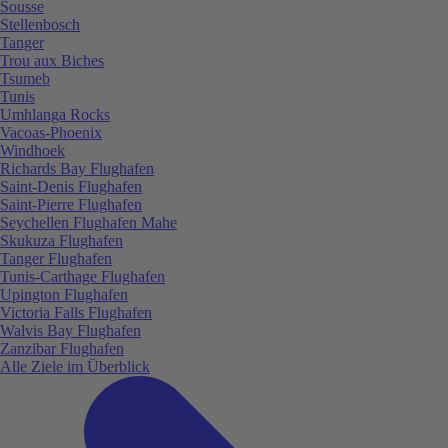
Sousse
Stellenbosch
Tanger
Trou aux Biches
Tsumeb
Tunis
Umhlanga Rocks
Vacoas-Phoenix
Windhoek
Richards Bay Flughafen
Saint-Denis Flughafen
Saint-Pierre Flughafen
Seychellen Flughafen Mahe
Skukuza Flughafen
Tanger Flughafen
Tunis-Carthage Flughafen
Upington Flughafen
Victoria Falls Flughafen
Walvis Bay Flughafen
Zanzibar Flughafen
Alle Ziele im Überblick