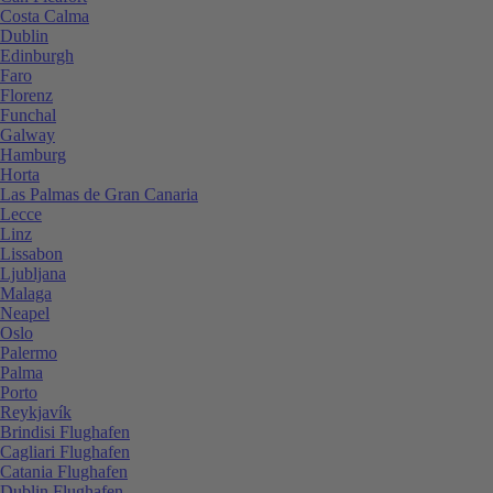
Costa Calma
Dublin
Edinburgh
Faro
Florenz
Funchal
Galway
Hamburg
Horta
Las Palmas de Gran Canaria
Lecce
Linz
Lissabon
Ljubljana
Malaga
Neapel
Oslo
Palermo
Palma
Porto
Reykjavík
Brindisi Flughafen
Cagliari Flughafen
Catania Flughafen
Dublin Flughafen