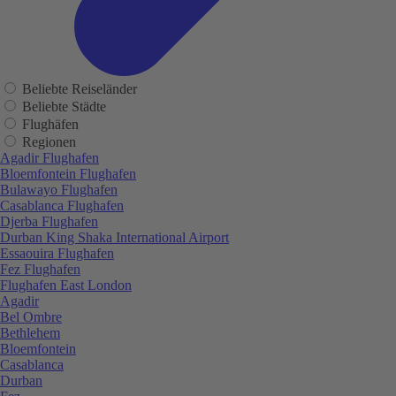
Beliebte Reiseländer
Beliebte Städte
Flughäfen
Regionen
Agadir Flughafen
Bloemfontein Flughafen
Bulawayo Flughafen
Casablanca Flughafen
Djerba Flughafen
Durban King Shaka International Airport
Essaouira Flughafen
Fez Flughafen
Flughafen East London
Agadir
Bel Ombre
Bethlehem
Bloemfontein
Casablanca
Durban