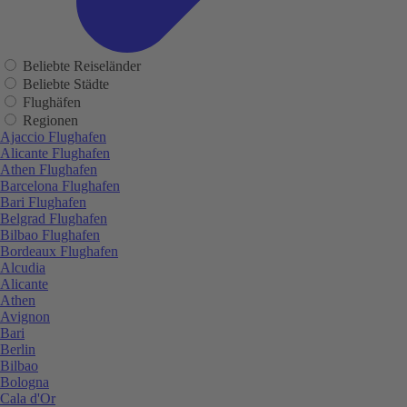
Beliebte Reiseländer
Beliebte Städte
Flughäfen
Regionen
Ajaccio Flughafen
Alicante Flughafen
Athen Flughafen
Barcelona Flughafen
Bari Flughafen
Belgrad Flughafen
Bilbao Flughafen
Bordeaux Flughafen
Alcudia
Alicante
Athen
Avignon
Bari
Berlin
Bilbao
Bologna
Cala d'Or