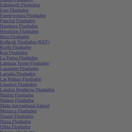
Edinburgh Flughafen
Faro Flughafen
Fuerteventura Flughafen
Funchal Flughafen
Hamburg Flughafen
Heraklion Flughafen
Ibiza Flughafen
Keflavik Flughafen (KEF)
Korfu Flughafen
Kos Flughafen
La Palma Flughafen
Lamezia Terme Flughafen
Lanzarote Flughafen
Larnaka Flughafen
Las Palmas Flughafen
Lissabon Flughafen
London Heathrow Flughafen
Madrid Flughafen
Malaga Flughafen
Malta International Airport
Menorca Flughafen
Neapel Flughafen
Nizza Flughafen
Olbia Flughafen