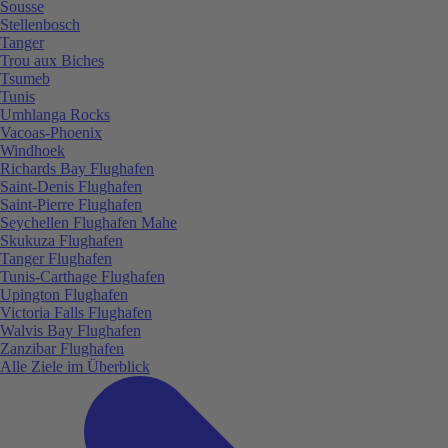
Sousse
Stellenbosch
Tanger
Trou aux Biches
Tsumeb
Tunis
Umhlanga Rocks
Vacoas-Phoenix
Windhoek
Richards Bay Flughafen
Saint-Denis Flughafen
Saint-Pierre Flughafen
Seychellen Flughafen Mahe
Skukuza Flughafen
Tanger Flughafen
Tunis-Carthage Flughafen
Upington Flughafen
Victoria Falls Flughafen
Walvis Bay Flughafen
Zanzibar Flughafen
Alle Ziele im Überblick