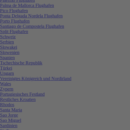
Palermo Flughafen
Palma de Mallorca Flughafen
Pico Flughafen
Ponta Delgada Nordela Flughafen
Porto Flughafen
Santiago de Compostela Flughafen
Split Flughafen
Schweiz
Serbien
Slowakei
Slowenien
Spanien
Tschechische Republik
Türkei
Ungarn
Vereinigtes Königreich und Nordirland
Wales
Zypern
Portugiesisches Festland
Restliches Kroatien
Rhodos
Santa Maria
Sao Jorge
Sao Miguel
Sardinien