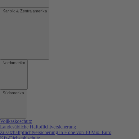
Karibik & Zentralamerika
Nordamerika
Südamerika
Vollkaskoschutz
Landesübliche Haftpflichtversicherung
Zusatzhaftpflichtversicherung in Höhe von 10 Mio. Euro
Kfz-Diebstahlschutz