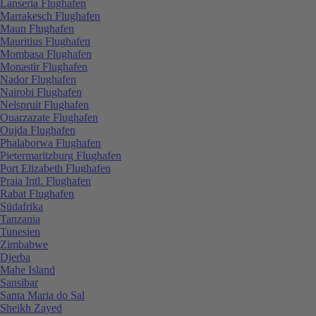
Lanseria Flughafen
Marrakesch Flughafen
Maun Flughafen
Mauritius Flughafen
Mombasa Flughafen
Monastir Flughafen
Nador Flughafen
Nairobi Flughafen
Nelspruit Flughafen
Ouarzazate Flughafen
Oujda Flughafen
Phalaborwa Flughafen
Pietermaritzburg Flughafen
Port Elizabeth Flughafen
Praia Intl. Flughafen
Rabat Flughafen
Südafrika
Tanzania
Tunesien
Zimbabwe
Djerba
Mahe Island
Sansibar
Santa Maria do Sal
Sheikh Zayed