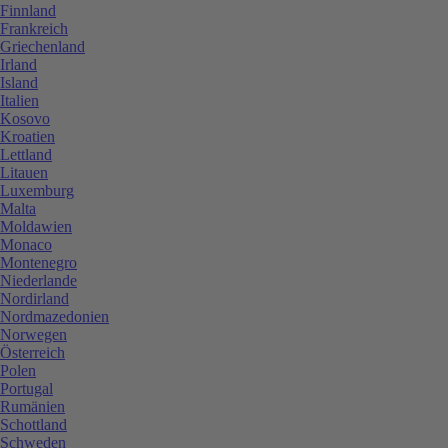
Finnland
Frankreich
Griechenland
Irland
Island
Italien
Kosovo
Kroatien
Lettland
Litauen
Luxemburg
Malta
Moldawien
Monaco
Montenegro
Niederlande
Nordirland
Nordmazedonien
Norwegen
Österreich
Polen
Portugal
Rumänien
Schottland
Schweden