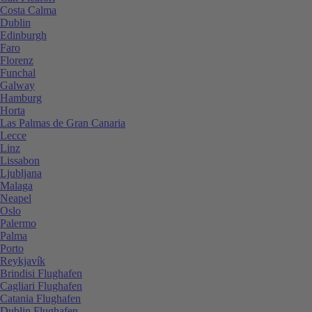
Costa Calma
Dublin
Edinburgh
Faro
Florenz
Funchal
Galway
Hamburg
Horta
Las Palmas de Gran Canaria
Lecce
Linz
Lissabon
Ljubljana
Malaga
Neapel
Oslo
Palermo
Palma
Porto
Reykjavík
Brindisi Flughafen
Cagliari Flughafen
Catania Flughafen
Dublin Flughafen