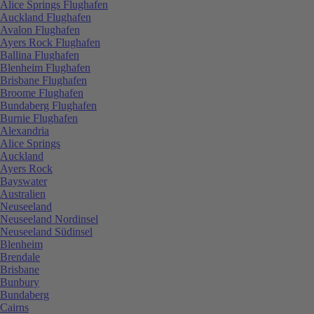
Alice Springs Flughafen
Auckland Flughafen
Avalon Flughafen
Ayers Rock Flughafen
Ballina Flughafen
Blenheim Flughafen
Brisbane Flughafen
Broome Flughafen
Bundaberg Flughafen
Burnie Flughafen
Alexandria
Alice Springs
Auckland
Ayers Rock
Bayswater
Australien
Neuseeland
Neuseeland Nordinsel
Neuseeland Südinsel
Blenheim
Brendale
Brisbane
Bunbury
Bundaberg
Cairns