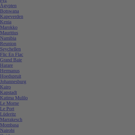
Fez
Ägypten
Botswana
Kapeverden
Kenia
Marokko
Mauritius
Namibia
Reunion
Seychellen
Flic En Flac
Grand Baie
Harare
Hermanus
Hoedspruit
Johannesburg
Kairo
Kapstadt
Katima Mulilo
Le Morne
Le Port
Lüderitz
Marrakesch
Mombasa
Nairobi