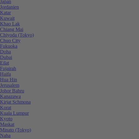
Japan
Jordanien
Katar
Kuwait
Khao Lak
Chiang Mai
Chiyoda (Tokyo)
Chuo City
Fukuoka
Doha
Dubai
Eilat
Fujairah
Haifa
Hua Hin
Jerusalem
Johor Bahru
Kanazawa
Kirjat Schmona
Korat
Kuala Lumpur
Kyoto
Maskat
Minato (Tokyo)
Naha