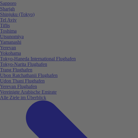
Sapporo
Sharjah
Shinjuku (Tokyo)
Tel Aviv
Tiflis
Toshima
Utsunomiya
Yamanashi
Yerevan
Yokohama
Tokyo-Haneda International Flughafen
Tokyo-Narita Flughafen
Trang Flughafen
Ubon Ratchathanii Flughafen
Udon Thani Flughafen
Yerevan Flughafen
Vereinigte Arabische Emirate
Alle Ziele im Überblick