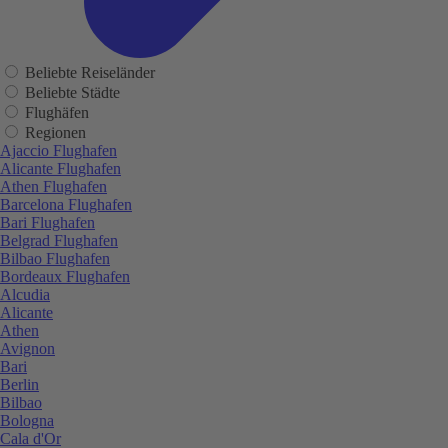
Beliebte Reiseländer
Beliebte Städte
Flughäfen
Regionen
Ajaccio Flughafen
Alicante Flughafen
Athen Flughafen
Barcelona Flughafen
Bari Flughafen
Belgrad Flughafen
Bilbao Flughafen
Bordeaux Flughafen
Alcudia
Alicante
Athen
Avignon
Bari
Berlin
Bilbao
Bologna
Cala d'Or