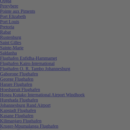
Oujda
Pereybere
Pointe aux Piments
Port Elizabeth
Port Louis
Pretoria
Rabat
Rustenburg
Saint Gilles
Sainte-Marie
Saldanha
Flughafen Enfidha-Hammamet
Flughafen Kairo-International
Flughafen O. R. Tambo Johannesburg
Gaborone Flughafen
George Flughafen
Harare Flughafen
Hoedspruit Flughafen
Hosea Kutako International Airport Windhoek
Hurghada Flughafen
Johannesburg Rand Airport
Kapstadt Flughafen
Kasane Flughafen
Kilimanjaro Flughafen
Kruger-Mpumalanga Flughafen