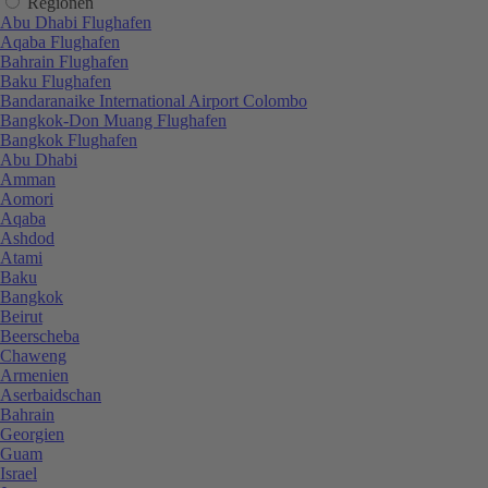
Regionen
Abu Dhabi Flughafen
Aqaba Flughafen
Bahrain Flughafen
Baku Flughafen
Bandaranaike International Airport Colombo
Bangkok-Don Muang Flughafen
Bangkok Flughafen
Abu Dhabi
Amman
Aomori
Aqaba
Ashdod
Atami
Baku
Bangkok
Beirut
Beerscheba
Chaweng
Armenien
Aserbaidschan
Bahrain
Georgien
Guam
Israel