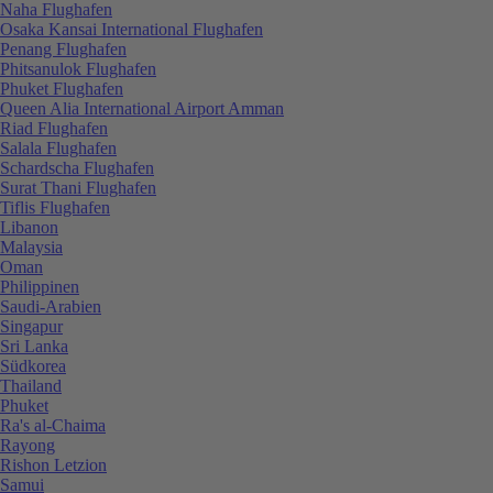
Naha Flughafen
Osaka Kansai International Flughafen
Penang Flughafen
Phitsanulok Flughafen
Phuket Flughafen
Queen Alia International Airport Amman
Riad Flughafen
Salala Flughafen
Schardscha Flughafen
Surat Thani Flughafen
Tiflis Flughafen
Libanon
Malaysia
Oman
Philippinen
Saudi-Arabien
Singapur
Sri Lanka
Südkorea
Thailand
Phuket
Ra's al-Chaima
Rayong
Rishon Letzion
Samui