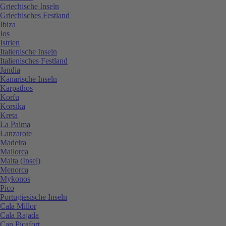
Griechische Inseln
Griechisches Festland
Ibiza
Ios
Istrien
Italienische Inseln
Italienisches Festland
Jandia
Kanarische Inseln
Karpathos
Korfu
Korsika
Kreta
La Palma
Lanzarote
Madeira
Mallorca
Malta (Insel)
Menorca
Mykonos
Pico
Portugiesische Inseln
Cala Millor
Cala Rajada
Can Picafort