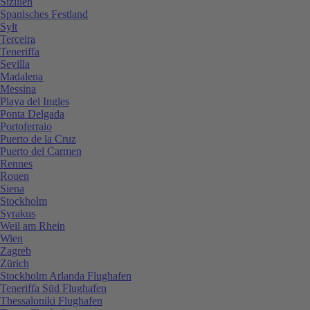
Sizilien
Spanisches Festland
Sylt
Terceira
Teneriffa
Sevilla
Madalena
Messina
Playa del Ingles
Ponta Delgada
Portoferraio
Puerto de la Cruz
Puerto del Carmen
Rennes
Rouen
Siena
Stockholm
Syrakus
Weil am Rhein
Wien
Zagreb
Zürich
Stockholm Arlanda Flughafen
Teneriffa Süd Flughafen
Thessaloniki Flughafen