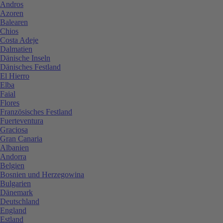
Andros
Azoren
Balearen
Chios
Costa Adeje
Dalmatien
Dänische Inseln
Dänisches Festland
El Hierro
Elba
Faial
Flores
Französisches Festland
Fuerteventura
Graciosa
Gran Canaria
Albanien
Andorra
Belgien
Bosnien und Herzegowina
Bulgarien
Dänemark
Deutschland
England
Estland