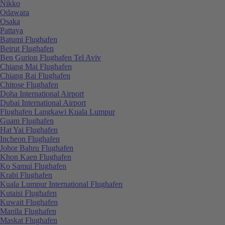
Nikko
Odawara
Osaka
Pattaya
Batumi Flughafen
Beirut Flughafen
Ben Gurion Flughafen Tel Aviv
Chiang Mai Flughafen
Chiang Rai Flughafen
Chitose Flughafen
Doha International Airport
Dubai International Airport
Flughafen Langkawi Kuala Lumpur
Guam Flughafen
Hat Yai Flughafen
Incheon Flughafen
Johor Bahru Flughafen
Khon Kaen Flughafen
Ko Samui Flughafen
Krabi Flughafen
Kuala Lumpur International Flughafen
Kutaisi Flughafen
Kuwait Flughafen
Manila Flughafen
Maskat Flughafen