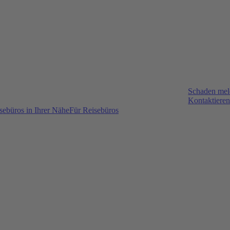
Schaden me
Kontaktieren
sebüros in Ihrer Nähe
Für Reisebüros