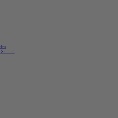
lden
 Sie uns!