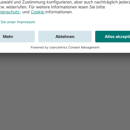
Feedback
Sie haben Fr
Buchung?