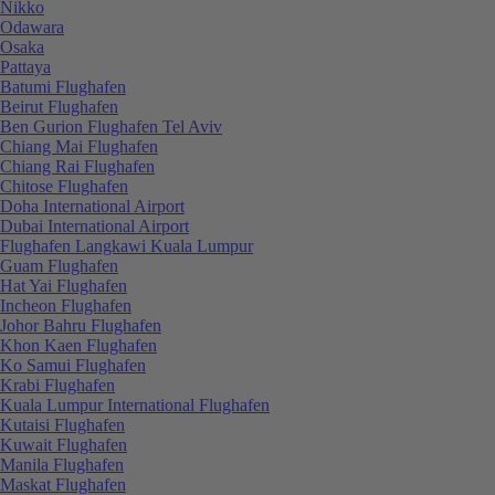
Nikko
Odawara
Osaka
Pattaya
Batumi Flughafen
Beirut Flughafen
Ben Gurion Flughafen Tel Aviv
Chiang Mai Flughafen
Chiang Rai Flughafen
Chitose Flughafen
Doha International Airport
Dubai International Airport
Flughafen Langkawi Kuala Lumpur
Guam Flughafen
Hat Yai Flughafen
Incheon Flughafen
Johor Bahru Flughafen
Khon Kaen Flughafen
Ko Samui Flughafen
Krabi Flughafen
Kuala Lumpur International Flughafen
Kutaisi Flughafen
Kuwait Flughafen
Manila Flughafen
Maskat Flughafen