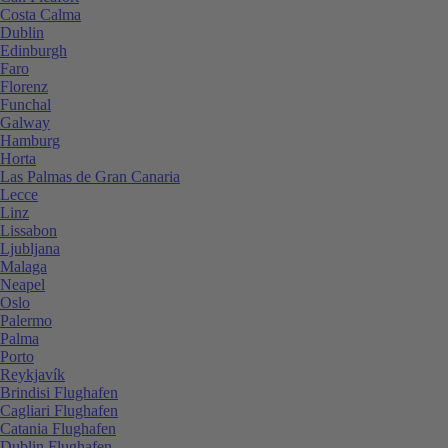
Costa Calma
Dublin
Edinburgh
Faro
Florenz
Funchal
Galway
Hamburg
Horta
Las Palmas de Gran Canaria
Lecce
Linz
Lissabon
Ljubljana
Malaga
Neapel
Oslo
Palermo
Palma
Porto
Reykjavík
Brindisi Flughafen
Cagliari Flughafen
Catania Flughafen
Dublin Flughafen