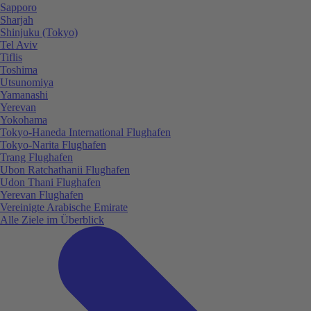
Sapporo
Sharjah
Shinjuku (Tokyo)
Tel Aviv
Tiflis
Toshima
Utsunomiya
Yamanashi
Yerevan
Yokohama
Tokyo-Haneda International Flughafen
Tokyo-Narita Flughafen
Trang Flughafen
Ubon Ratchathanii Flughafen
Udon Thani Flughafen
Yerevan Flughafen
Vereinigte Arabische Emirate
Alle Ziele im Überblick