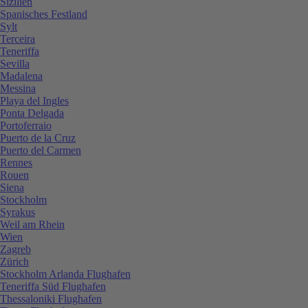
Sizilien
Spanisches Festland
Sylt
Terceira
Teneriffa
Sevilla
Madalena
Messina
Playa del Ingles
Ponta Delgada
Portoferraio
Puerto de la Cruz
Puerto del Carmen
Rennes
Rouen
Siena
Stockholm
Syrakus
Weil am Rhein
Wien
Zagreb
Zürich
Stockholm Arlanda Flughafen
Teneriffa Süd Flughafen
Thessaloniki Flughafen