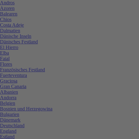
Andros
Azoren
Balearen
Chios
Costa Adeje
Dalmatien
Dänische Inseln
Dänisches Festland
El Hierro
Elba
Faial
Flores
Französisches Festland
Fuerteventura
Graciosa
Gran Canaria
Albanien
Andorra
Belgien
Bosnien und Herzegowina
Bulgarien
Dänemark
Deutschland
England
Estland