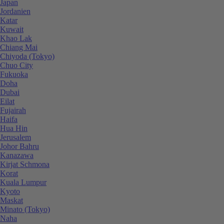
Japan
Jordanien
Katar
Kuwait
Khao Lak
Chiang Mai
Chiyoda (Tokyo)
Chuo City
Fukuoka
Doha
Dubai
Eilat
Fujairah
Haifa
Hua Hin
Jerusalem
Johor Bahru
Kanazawa
Kirjat Schmona
Korat
Kuala Lumpur
Kyoto
Maskat
Minato (Tokyo)
Naha