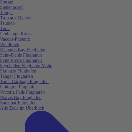
Sousse
Stellenbosch
Tanger
Trou aux Biches
Tsumeb
Tunis
Umhlanga Rocks
Vacoas-Phoenix
Windhoek
Richards Bay Flughafen
Saint-Denis Flughafen
Saint-Pierre Flughafen
Seychellen Flughafen Mahe
Skukuza Flughafen
Tanger Flughafen
Tunis-Carthage Flughafen
Upington Flughafen
Victoria Falls Flughafen
Walvis Bay Flughafen
Zanzibar Flughafen
Alle Ziele im Überblick