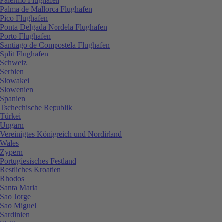
Palermo Flughafen
Palma de Mallorca Flughafen
Pico Flughafen
Ponta Delgada Nordela Flughafen
Porto Flughafen
Santiago de Compostela Flughafen
Split Flughafen
Schweiz
Serbien
Slowakei
Slowenien
Spanien
Tschechische Republik
Türkei
Ungarn
Vereinigtes Königreich und Nordirland
Wales
Zypern
Portugiesisches Festland
Restliches Kroatien
Rhodos
Santa Maria
Sao Jorge
Sao Miguel
Sardinien