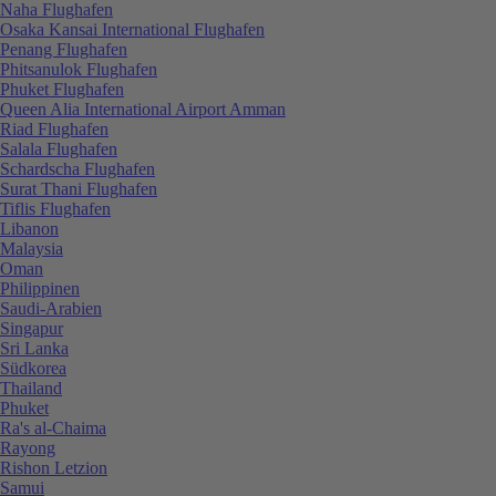
Naha Flughafen
Osaka Kansai International Flughafen
Penang Flughafen
Phitsanulok Flughafen
Phuket Flughafen
Queen Alia International Airport Amman
Riad Flughafen
Salala Flughafen
Schardscha Flughafen
Surat Thani Flughafen
Tiflis Flughafen
Libanon
Malaysia
Oman
Philippinen
Saudi-Arabien
Singapur
Sri Lanka
Südkorea
Thailand
Phuket
Ra's al-Chaima
Rayong
Rishon Letzion
Samui