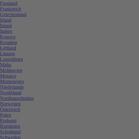
Finnland
Frankreich
Griechenland
Irland
Island
Italien
Kosovo
Kroatien
Lettland
Litauen
Luxemburg
Malta
Moldawien
Monaco
Montenegro
Niederlande
Nordirland
Nordmazedonien
Norwegen
Österreich
Polen
Portugal
Rumänien
Schottland
Schweden