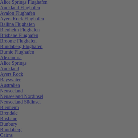
Alice Springs Flughafen
Auckland Flughafen
Avalon Flughafen
Ayers Rock Flughafen
Ballina Flughafen
Blenheim Flughafen
Brisbane Flughafen
Broome Flughafen
Bundaberg Flughafen
Burnie Flughafen
Alexandria
Alice Springs
Auckland
Ayers Rock
Bayswater
Australien
Neuseeland
Neuseeland Nordinsel
Neuseeland Südinsel
Blenheim
Brendale
Brisbane
Bunbury
Bundaberg
Cairns