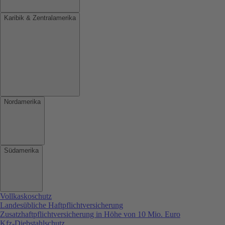
Karibik & Zentralamerika
Nordamerika
Südamerika
Vollkaskoschutz
Landesübliche Haftpflichtversicherung
Zusatzhaftpflichtversicherung in Höhe von 10 Mio. Euro
Kfz-Diebstahlschutz