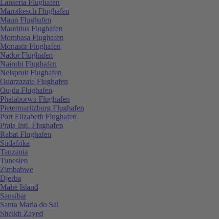
Lanseria Flughafen
Marrakesch Flughafen
Maun Flughafen
Mauritius Flughafen
Mombasa Flughafen
Monastir Flughafen
Nador Flughafen
Nairobi Flughafen
Nelspruit Flughafen
Ouarzazate Flughafen
Oujda Flughafen
Phalaborwa Flughafen
Pietermaritzburg Flughafen
Port Elizabeth Flughafen
Praia Intl. Flughafen
Rabat Flughafen
Südafrika
Tanzania
Tunesien
Zimbabwe
Djerba
Mahe Island
Sansibar
Santa Maria do Sal
Sheikh Zayed