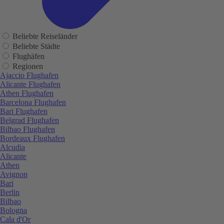
Beliebte Reiseländer
Beliebte Städte
Flughäfen
Regionen
Ajaccio Flughafen
Alicante Flughafen
Athen Flughafen
Barcelona Flughafen
Bari Flughafen
Belgrad Flughafen
Bilbao Flughafen
Bordeaux Flughafen
Alcudia
Alicante
Athen
Avignon
Bari
Berlin
Bilbao
Bologna
Cala d'Or