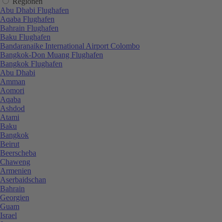
Regionen
Abu Dhabi Flughafen
Aqaba Flughafen
Bahrain Flughafen
Baku Flughafen
Bandaranaike International Airport Colombo
Bangkok-Don Muang Flughafen
Bangkok Flughafen
Abu Dhabi
Amman
Aomori
Aqaba
Ashdod
Atami
Baku
Bangkok
Beirut
Beerscheba
Chaweng
Armenien
Aserbaidschan
Bahrain
Georgien
Guam
Israel