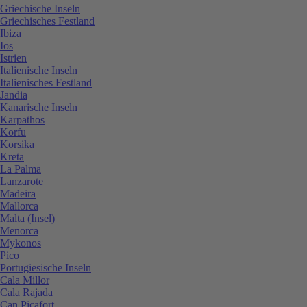
Griechische Inseln
Griechisches Festland
Ibiza
Ios
Istrien
Italienische Inseln
Italienisches Festland
Jandia
Kanarische Inseln
Karpathos
Korfu
Korsika
Kreta
La Palma
Lanzarote
Madeira
Mallorca
Malta (Insel)
Menorca
Mykonos
Pico
Portugiesische Inseln
Cala Millor
Cala Rajada
Can Picafort