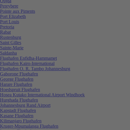
Oujda
Pereybere
Pointe aux Piments
Port Elizabeth
Port Louis
Pretoria
Rabat
Rustenburg
Saint Gilles
Sainte-Marie
Saldanha
Flughafen Enfidha-Hammamet
Flughafen Kairo-International
Flughafen O. R. Tambo Johannesburg
Gaborone Flughafen
George Flughafen
Harare Flughafen
Hoedspruit Flughafen
Hosea Kutako International Airport Windhoek
Hurghada Flughafen
Johannesburg Rand Airport
Kapstadt Flughafen
Kasane Flughafen
Kilimanjaro Flughafen
Kruger-Mpumalanga Flughafen