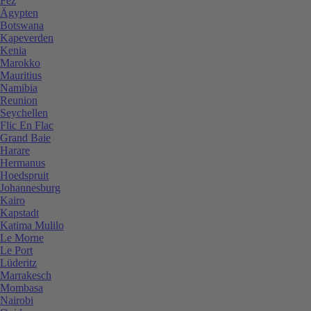
Fez
Ägypten
Botswana
Kapeverden
Kenia
Marokko
Mauritius
Namibia
Reunion
Seychellen
Flic En Flac
Grand Baie
Harare
Hermanus
Hoedspruit
Johannesburg
Kairo
Kapstadt
Katima Mulilo
Le Morne
Le Port
Lüderitz
Marrakesch
Mombasa
Nairobi