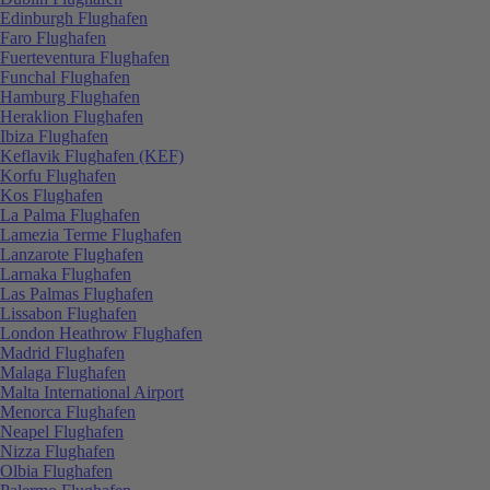
Edinburgh Flughafen
Faro Flughafen
Fuerteventura Flughafen
Funchal Flughafen
Hamburg Flughafen
Heraklion Flughafen
Ibiza Flughafen
Keflavik Flughafen (KEF)
Korfu Flughafen
Kos Flughafen
La Palma Flughafen
Lamezia Terme Flughafen
Lanzarote Flughafen
Larnaka Flughafen
Las Palmas Flughafen
Lissabon Flughafen
London Heathrow Flughafen
Madrid Flughafen
Malaga Flughafen
Malta International Airport
Menorca Flughafen
Neapel Flughafen
Nizza Flughafen
Olbia Flughafen