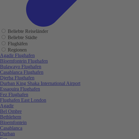
Beliebte Reiseländer
Beliebte Städte
Flughäfen
Regionen
Agadir Flughafen
Bloemfontein Flughafen
Bulawayo Flughafen
Casablanca Flughafen
Djerba Flughafen
Durban King Shaka International Airport
Essaouira Flughafen
Fez Flughafen
Flughafen East London
Agadir
Bel Ombre
Bethlehem
Bloemfontein
Casablanca
Durban