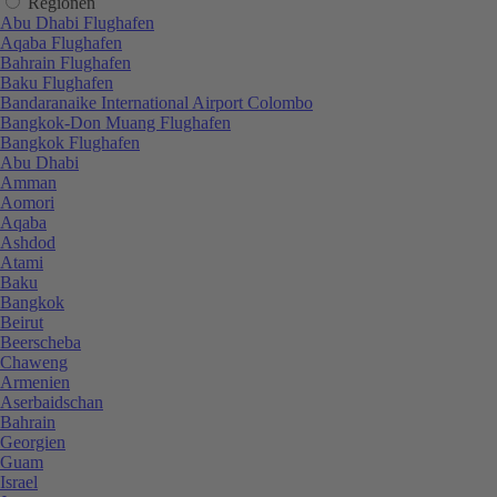
Regionen
Abu Dhabi Flughafen
Aqaba Flughafen
Bahrain Flughafen
Baku Flughafen
Bandaranaike International Airport Colombo
Bangkok-Don Muang Flughafen
Bangkok Flughafen
Abu Dhabi
Amman
Aomori
Aqaba
Ashdod
Atami
Baku
Bangkok
Beirut
Beerscheba
Chaweng
Armenien
Aserbaidschan
Bahrain
Georgien
Guam
Israel