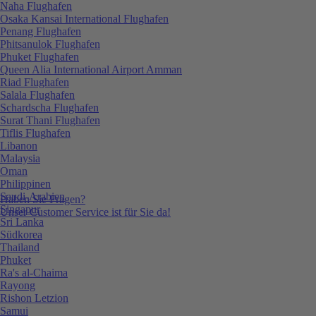
Naha Flughafen
Osaka Kansai International Flughafen
Penang Flughafen
Phitsanulok Flughafen
Phuket Flughafen
Queen Alia International Airport Amman
Riad Flughafen
Salala Flughafen
Schardscha Flughafen
Surat Thani Flughafen
Tiflis Flughafen
Libanon
Malaysia
Oman
Philippinen
Saudi-Arabien
Haben Sie Fragen?
Singapur
Unser Customer Service ist für Sie da!
Sri Lanka
Südkorea
Thailand
Phuket
Ra's al-Chaima
Rayong
Rishon Letzion
Samui