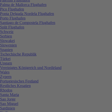
Palermo Flughafen
Palma de Mallorca Flughafen
Pico Flughafen
Ponta Delgada Nordela Flughafen
Porto Flughafen
Santiago de Compostela Flughafen
Split Flughafen
Schweiz
Serbien
Slowakei
Slowenien
Spanien
Tschechische Republik
Türkei
Ungarn
Vereinigtes Königreich und Nordirland
Wales
Zypern
Portugiesisches Festland
Restliches Kroatien
Rhodos
Santa Maria
Sao Jorge
Sao Miguel
Sardinien