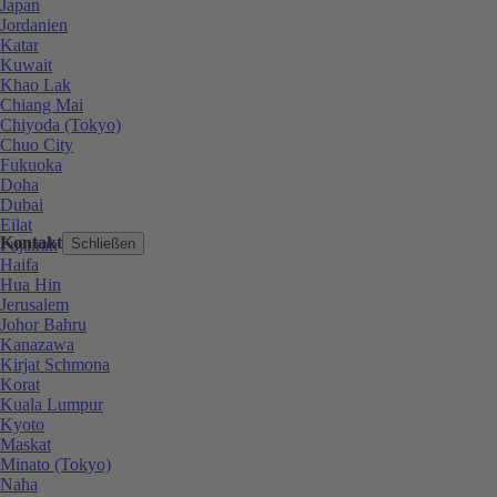
Japan
Jordanien
Katar
Kuwait
Khao Lak
Chiang Mai
Chiyoda (Tokyo)
Chuo City
Fukuoka
Doha
Dubai
Eilat
Kontakt
Fujairah
Schließen
Haifa
Hua Hin
Jerusalem
Johor Bahru
Kanazawa
Kirjat Schmona
Korat
Kuala Lumpur
Kyoto
Maskat
Minato (Tokyo)
Naha