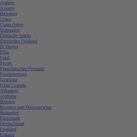
Andros
Azoren
Balearen
Chios
Costa Adeje
Dalmatien
Dänische Inseln
Dänisches Festland
El Hierro
Elba
Faial
Flores
Französisches Festland
Fuerteventura
Graciosa
Gran Canaria
Albanien
Andorra
Belgien
Bosnien und Herzegowina
Bulgarien
Dänemark
Deutschland
England
Estland