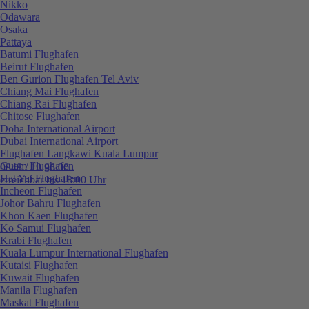
Nikko
Odawara
Osaka
Pattaya
Batumi Flughafen
Beirut Flughafen
Ben Gurion Flughafen Tel Aviv
Chiang Mai Flughafen
Chiang Rai Flughafen
Chitose Flughafen
Doha International Airport
Dubai International Airport
Flughafen Langkawi Kuala Lumpur
Guam Flughafen
0848 / 19 96 00
Hat Yai Flughafen
erreichbar bis 18:00 Uhr
Incheon Flughafen
Johor Bahru Flughafen
Khon Kaen Flughafen
Ko Samui Flughafen
Krabi Flughafen
Kuala Lumpur International Flughafen
Kutaisi Flughafen
Kuwait Flughafen
Manila Flughafen
Maskat Flughafen