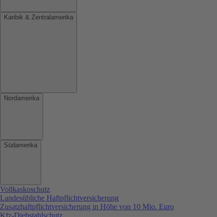
Karibik & Zentralamerika
Nordamerika
Südamerika
Vollkaskoschutz
Landesübliche Haftpflichtversicherung
Zusatzhaftpflichtversicherung in Höhe von 10 Mio. Euro
Kfz-Diebstahlschutz