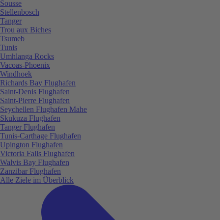
Sousse
Stellenbosch
Tanger
Trou aux Biches
Tsumeb
Tunis
Umhlanga Rocks
Vacoas-Phoenix
Windhoek
Richards Bay Flughafen
Saint-Denis Flughafen
Saint-Pierre Flughafen
Seychellen Flughafen Mahe
Skukuza Flughafen
Tanger Flughafen
Tunis-Carthage Flughafen
Upington Flughafen
Victoria Falls Flughafen
Walvis Bay Flughafen
Zanzibar Flughafen
Alle Ziele im Überblick