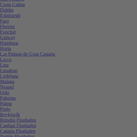
Costa Calma
Dublin
Edinburgh
Faro
Florenz
Funchal
Galway
Hamburg
Horta
Las Palmas de Gran Canaria
Lecce
Linz
Lissabon
Ljubljana
Malaga
Neapel
Oslo
Palermo
Palma
Porto
Reykjavík
Brindisi Flughafen
Cagliari Flughafen
Catania Flughafen
Dublin Flughafen