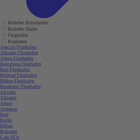
Beliebte Reiseländer
Beliebte Städte
Flughäfen
Regionen
Ajaccio Flughafen
Alicante Flughafen
Athen Flughafen
Barcelona Flughafen
Bari Flughafen
Belgrad Flughafen
Bilbao Flughafen
Bordeaux Flughafen
Alcudia
Alicante
Athen
Avignon
Bari
Berlin
Bilbao
Bologna
Cala d'Or