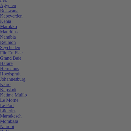
Fez
Ägypten
Botswana
Kapeverden
Kenia
Marokko
Mauritius
Namibia
Reunion
Seychellen
Flic En Flac
Grand Baie
Harare
Hermanus
Hoedspruit
Johannesburg
Kairo
Kapstadt
Katima Mulilo
Le Morne
Le Port
Lüderitz
Marrakesch
Mombasa
Nairobi