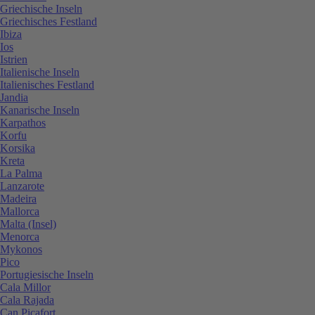
Griechische Inseln
Griechisches Festland
Ibiza
Ios
Istrien
Italienische Inseln
Italienisches Festland
Jandia
Kanarische Inseln
Karpathos
Korfu
Korsika
Kreta
La Palma
Lanzarote
Madeira
Mallorca
Malta (Insel)
Menorca
Mykonos
Pico
Portugiesische Inseln
Cala Millor
Cala Rajada
Can Picafort