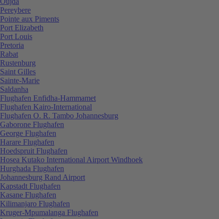
Oujda
Pereybere
Pointe aux Piments
Port Elizabeth
Port Louis
Pretoria
Rabat
Rustenburg
Saint Gilles
Sainte-Marie
Saldanha
Flughafen Enfidha-Hammamet
Flughafen Kairo-International
Flughafen O. R. Tambo Johannesburg
Gaborone Flughafen
George Flughafen
Harare Flughafen
Hoedspruit Flughafen
Hosea Kutako International Airport Windhoek
Hurghada Flughafen
Johannesburg Rand Airport
Kapstadt Flughafen
Kasane Flughafen
Kilimanjaro Flughafen
Kruger-Mpumalanga Flughafen