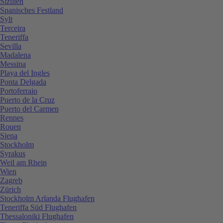
Sizilien
Spanisches Festland
Sylt
Terceira
Teneriffa
Sevilla
Madalena
Messina
Playa del Ingles
Ponta Delgada
Portoferraio
Puerto de la Cruz
Puerto del Carmen
Rennes
Rouen
Siena
Stockholm
Syrakus
Weil am Rhein
Wien
Zagreb
Zürich
Stockholm Arlanda Flughafen
Teneriffa Süd Flughafen
Thessaloniki Flughafen