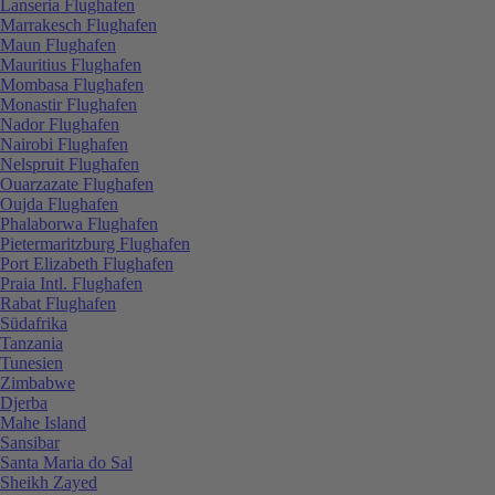
Lanseria Flughafen
Marrakesch Flughafen
Maun Flughafen
Mauritius Flughafen
Mombasa Flughafen
Monastir Flughafen
Nador Flughafen
Nairobi Flughafen
Nelspruit Flughafen
Ouarzazate Flughafen
Oujda Flughafen
Phalaborwa Flughafen
Pietermaritzburg Flughafen
Port Elizabeth Flughafen
Praia Intl. Flughafen
Rabat Flughafen
Südafrika
Tanzania
Tunesien
Zimbabwe
Djerba
Mahe Island
Sansibar
Santa Maria do Sal
Sheikh Zayed