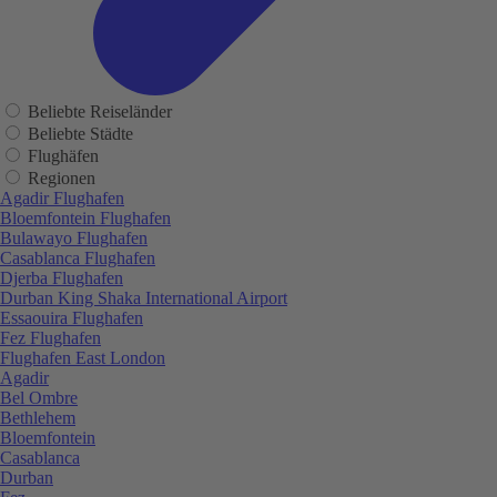
Beliebte Reiseländer
Beliebte Städte
Flughäfen
Regionen
Agadir Flughafen
Bloemfontein Flughafen
Bulawayo Flughafen
Casablanca Flughafen
Djerba Flughafen
Durban King Shaka International Airport
Essaouira Flughafen
Fez Flughafen
Flughafen East London
Agadir
Bel Ombre
Bethlehem
Bloemfontein
Casablanca
Durban