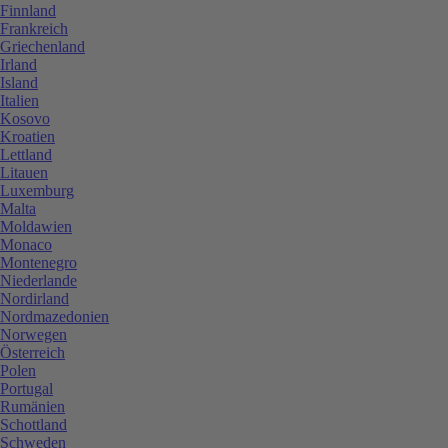
Finnland
Frankreich
Griechenland
Irland
Island
Italien
Kosovo
Kroatien
Lettland
Litauen
Luxemburg
Malta
Moldawien
Monaco
Montenegro
Niederlande
Nordirland
Nordmazedonien
Norwegen
Österreich
Polen
Portugal
Rumänien
Schottland
Schweden