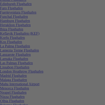
Edinburgh Flughafen
Faro Flughafen
Fuerteventura Flughafen
Funchal Flughafen
Hamburg Flughafen
Heraklion Flughafen
Ibiza Flughafen
Keflavik Flughafen (KEF)
Korfu Flughafen
Kos Flughafen
La Palma Flughafen
Lamezia Terme Flughafen
Lanzarote Flughafen
Larnaka Flughafen
Las Palmas Flughafen
Lissabon Flughafen
London Heathrow Flughafen
Madrid Flughafen
Malaga Flughafen
Malta International Airport
Menorca Flughafen
Neapel Flughafen
Nizza Flughafen
Olbia Flughafen