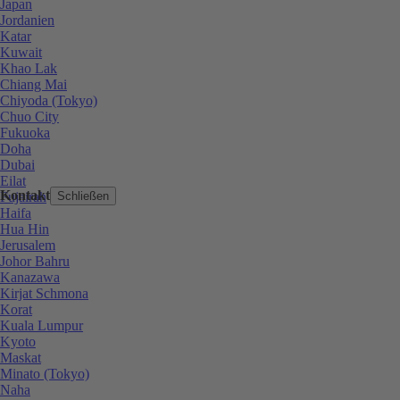
Japan
Jordanien
Katar
Kuwait
Khao Lak
Chiang Mai
Chiyoda (Tokyo)
Chuo City
Fukuoka
Doha
Dubai
Eilat
Kontakt
Fujairah
Schließen
Haifa
Hua Hin
Jerusalem
Johor Bahru
Kanazawa
Kirjat Schmona
Korat
Kuala Lumpur
Kyoto
Maskat
Minato (Tokyo)
Naha