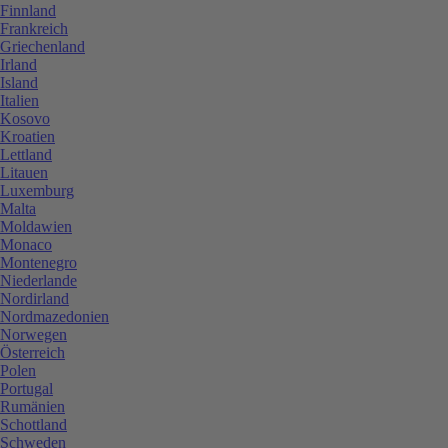
Finnland
Frankreich
Griechenland
Irland
Island
Italien
Kosovo
Kroatien
Lettland
Litauen
Luxemburg
Malta
Moldawien
Monaco
Montenegro
Niederlande
Nordirland
Nordmazedonien
Norwegen
Österreich
Polen
Portugal
Rumänien
Schottland
Schweden