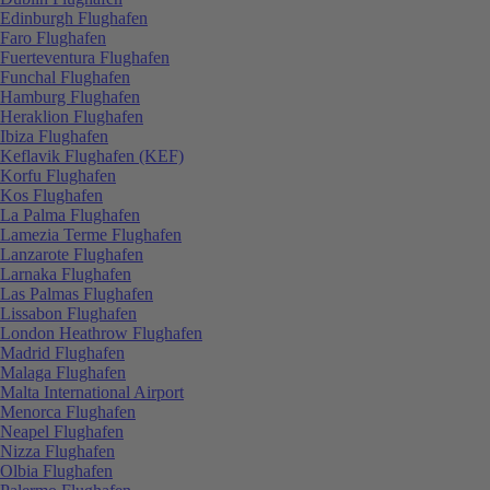
Edinburgh Flughafen
Faro Flughafen
Fuerteventura Flughafen
Funchal Flughafen
Hamburg Flughafen
Heraklion Flughafen
Ibiza Flughafen
Keflavik Flughafen (KEF)
Korfu Flughafen
Kos Flughafen
La Palma Flughafen
Lamezia Terme Flughafen
Lanzarote Flughafen
Larnaka Flughafen
Las Palmas Flughafen
Lissabon Flughafen
London Heathrow Flughafen
Madrid Flughafen
Malaga Flughafen
Malta International Airport
Menorca Flughafen
Neapel Flughafen
Nizza Flughafen
Olbia Flughafen