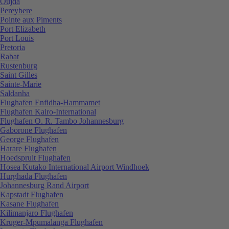
Oujda
Pereybere
Pointe aux Piments
Port Elizabeth
Port Louis
Pretoria
Rabat
Rustenburg
Saint Gilles
Sainte-Marie
Saldanha
Flughafen Enfidha-Hammamet
Flughafen Kairo-International
Flughafen O. R. Tambo Johannesburg
Gaborone Flughafen
George Flughafen
Harare Flughafen
Hoedspruit Flughafen
Hosea Kutako International Airport Windhoek
Hurghada Flughafen
Johannesburg Rand Airport
Kapstadt Flughafen
Kasane Flughafen
Kilimanjaro Flughafen
Kruger-Mpumalanga Flughafen