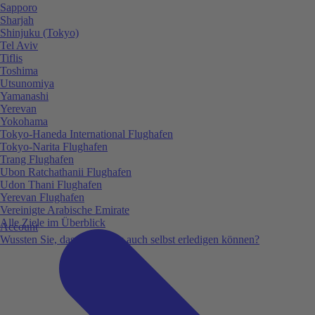
Sapporo
Sharjah
Shinjuku (Tokyo)
Tel Aviv
Tiflis
Toshima
Utsunomiya
Yamanashi
Yerevan
Yokohama
Tokyo-Haneda International Flughafen
Tokyo-Narita Flughafen
Trang Flughafen
Ubon Ratchathanii Flughafen
Udon Thani Flughafen
Yerevan Flughafen
Vereinigte Arabische Emirate
Alle Ziele im Überblick
Account
Wussten Sie, dass Sie vieles auch selbst erledigen können?