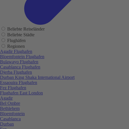
Beliebte Reiseländer
Beliebte Städte
Flughäfen
Regionen
Agadir Flughafen
Bloemfontein Flughafen
Bulawayo Flughafen
Casablanca Flughafen
Djerba Flughafen
Durban King Shaka International Airport
Essaouira Flughafen
Fez Flughafen
Flughafen East London
Agadir
Bel Ombre
Bethlehem
Bloemfontein
Casablanca
Durban