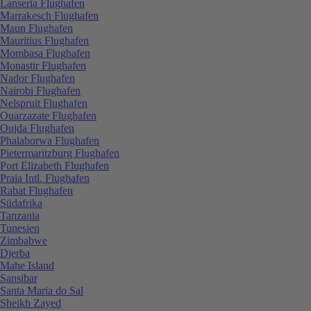
Lanseria Flughafen
Marrakesch Flughafen
Maun Flughafen
Mauritius Flughafen
Mombasa Flughafen
Monastir Flughafen
Nador Flughafen
Nairobi Flughafen
Nelspruit Flughafen
Ouarzazate Flughafen
Oujda Flughafen
Phalaborwa Flughafen
Pietermaritzburg Flughafen
Port Elizabeth Flughafen
Praia Intl. Flughafen
Rabat Flughafen
Südafrika
Tanzania
Tunesien
Zimbabwe
Djerba
Mahe Island
Sansibar
Santa Maria do Sal
Sheikh Zayed