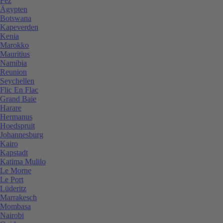
Fez
Ägypten
Botswana
Kapeverden
Kenia
Marokko
Mauritius
Namibia
Reunion
Seychellen
Flic En Flac
Grand Baie
Harare
Hermanus
Hoedspruit
Johannesburg
Kairo
Kapstadt
Katima Mulilo
Le Morne
Le Port
Lüderitz
Marrakesch
Mombasa
Nairobi