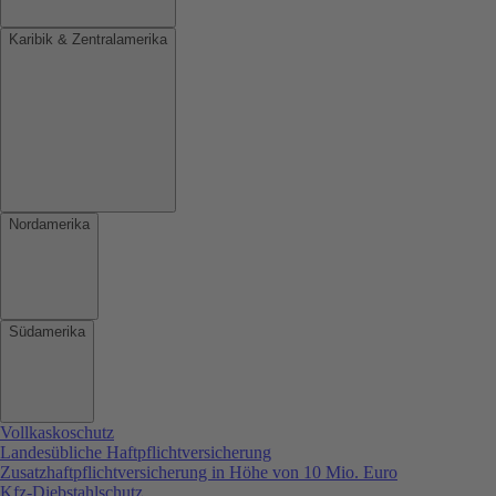
Karibik & Zentralamerika
Nordamerika
Südamerika
Vollkaskoschutz
Landesübliche Haftpflichtversicherung
Zusatzhaftpflichtversicherung in Höhe von 10 Mio. Euro
Kfz-Diebstahlschutz