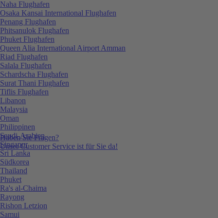
Naha Flughafen
Osaka Kansai International Flughafen
Penang Flughafen
Phitsanulok Flughafen
Phuket Flughafen
Queen Alia International Airport Amman
Riad Flughafen
Salala Flughafen
Schardscha Flughafen
Surat Thani Flughafen
Tiflis Flughafen
Libanon
Malaysia
Oman
Philippinen
Saudi-Arabien
Haben Sie Fragen?
Singapur
Unser Customer Service ist für Sie da!
Sri Lanka
Südkorea
Thailand
Phuket
Ra's al-Chaima
Rayong
Rishon Letzion
Samui