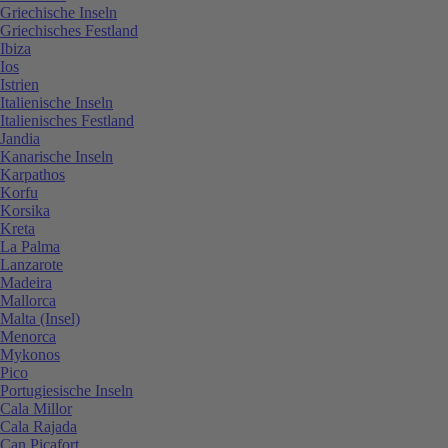
Griechische Inseln
Griechisches Festland
Ibiza
Ios
Istrien
Italienische Inseln
Italienisches Festland
Jandia
Kanarische Inseln
Karpathos
Korfu
Korsika
Kreta
La Palma
Lanzarote
Madeira
Mallorca
Malta (Insel)
Menorca
Mykonos
Pico
Portugiesische Inseln
Cala Millor
Cala Rajada
Can Picafort