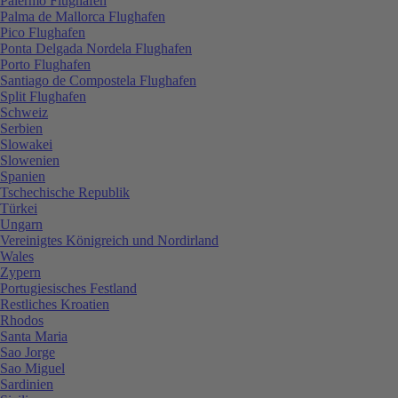
Palermo Flughafen
Palma de Mallorca Flughafen
Pico Flughafen
Ponta Delgada Nordela Flughafen
Porto Flughafen
Santiago de Compostela Flughafen
Split Flughafen
Schweiz
Serbien
Slowakei
Slowenien
Spanien
Tschechische Republik
Türkei
Ungarn
Vereinigtes Königreich und Nordirland
Wales
Zypern
Portugiesisches Festland
Restliches Kroatien
Rhodos
Santa Maria
Sao Jorge
Sao Miguel
Sardinien