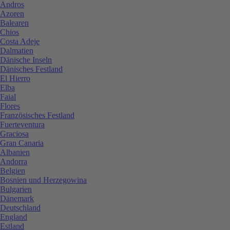
Andros
Azoren
Balearen
Chios
Costa Adeje
Dalmatien
Dänische Inseln
Dänisches Festland
El Hierro
Elba
Faial
Flores
Französisches Festland
Fuerteventura
Graciosa
Gran Canaria
Albanien
Andorra
Belgien
Bosnien und Herzegowina
Bulgarien
Dänemark
Deutschland
England
Estland