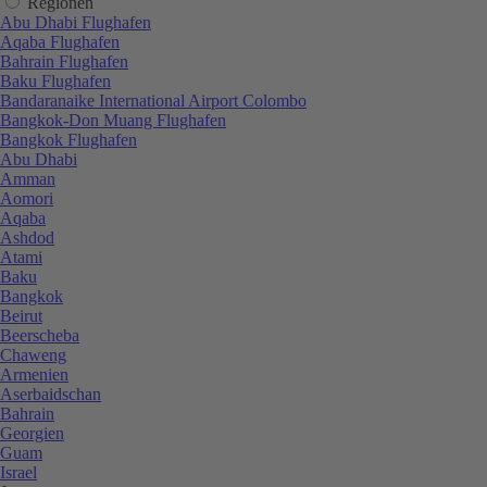
Regionen
Abu Dhabi Flughafen
Aqaba Flughafen
Bahrain Flughafen
Baku Flughafen
Bandaranaike International Airport Colombo
Bangkok-Don Muang Flughafen
Bangkok Flughafen
Abu Dhabi
Amman
Aomori
Aqaba
Ashdod
Atami
Baku
Bangkok
Beirut
Beerscheba
Chaweng
Armenien
Aserbaidschan
Bahrain
Georgien
Guam
Israel