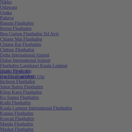
Nikko
Odawara
Osaka
Pattaya
Batumi Flughafen
Beirut Flughafen
Ben Gurion Flughafen Tel Aviv
Chiang Mai Flughafen
Chiang Rai Flughafen
Chitose Flughafen
Doha International Airport
Dubai International Airport
Flughafen Langkawi Kuala Lumpur
Guam Flughafen
0848 / 19 96 00
Hat Yai Flughafen
erreichbar ab 09:00 Uhr
Incheon Flughafen
Johor Bahru Flughafen
Khon Kaen Flughafen
Ko Samui Flughafen
Krabi Flughafen
Kuala Lumpur International Flughafen
Kutaisi Flughafen
Kuwait Flughafen
Manila Flughafen
Maskat Flughafen