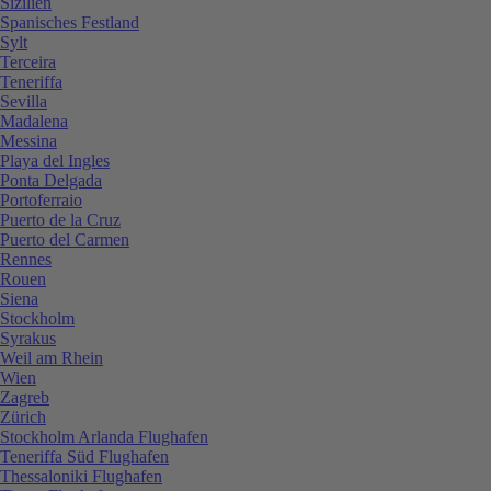
Sizilien
Spanisches Festland
Sylt
Terceira
Teneriffa
Sevilla
Madalena
Messina
Playa del Ingles
Ponta Delgada
Portoferraio
Puerto de la Cruz
Puerto del Carmen
Rennes
Rouen
Siena
Stockholm
Syrakus
Weil am Rhein
Wien
Zagreb
Zürich
Stockholm Arlanda Flughafen
Teneriffa Süd Flughafen
Thessaloniki Flughafen