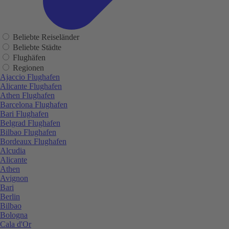
Beliebte Reiseländer
Beliebte Städte
Flughäfen
Regionen
Ajaccio Flughafen
Alicante Flughafen
Athen Flughafen
Barcelona Flughafen
Bari Flughafen
Belgrad Flughafen
Bilbao Flughafen
Bordeaux Flughafen
Alcudia
Alicante
Athen
Avignon
Bari
Berlin
Bilbao
Bologna
Cala d'Or