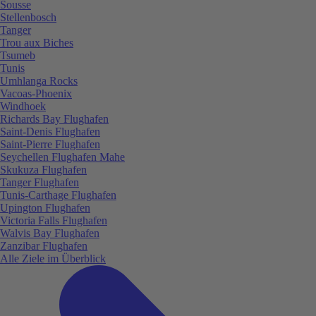
Sousse
Stellenbosch
Tanger
Trou aux Biches
Tsumeb
Tunis
Umhlanga Rocks
Vacoas-Phoenix
Windhoek
Richards Bay Flughafen
Saint-Denis Flughafen
Saint-Pierre Flughafen
Seychellen Flughafen Mahe
Skukuza Flughafen
Tanger Flughafen
Tunis-Carthage Flughafen
Upington Flughafen
Victoria Falls Flughafen
Walvis Bay Flughafen
Zanzibar Flughafen
Alle Ziele im Überblick