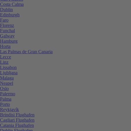
Costa Calma
Dublin
Edinburgh
Faro
Florenz
Funchal
Galway
Hamburg
Horta
Las Palmas de Gran Canaria
Lecce
Linz
Lissabon
Ljubljana
Malaga
Neapel
Oslo
Palermo
Palma
Porto
Reykjavík
Brindisi Flughafen
Cagliari Flughafen
Catania Flughafen
Dublin Flughafen