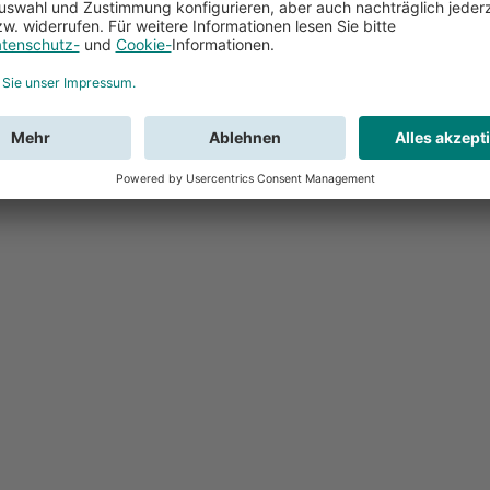
Feedback
Sie haben Fr
Buchung?