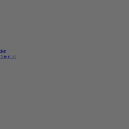
lden
 Sie uns!