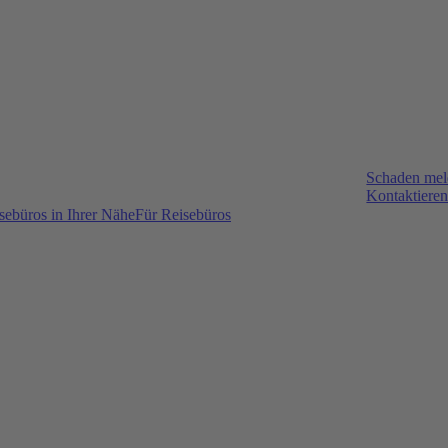
Schaden me
Kontaktieren
sebüros in Ihrer Nähe
Für Reisebüros