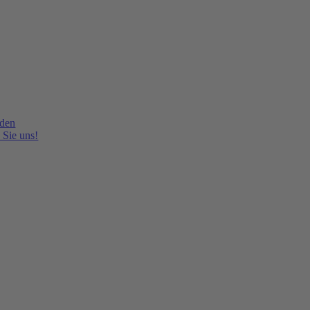
lden
 Sie uns!