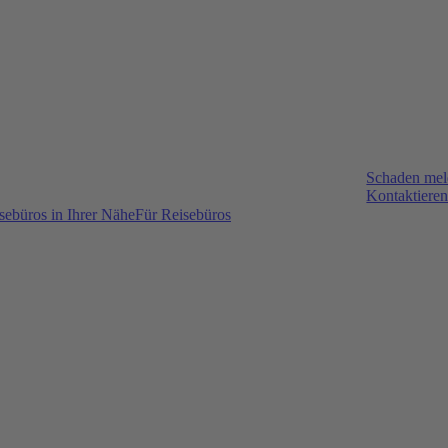
Schaden me
Kontaktieren
sebüros in Ihrer Nähe
Für Reisebüros