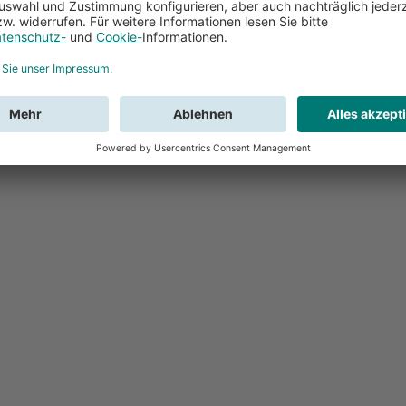
Feedback
Sie haben Fr
Buchung?