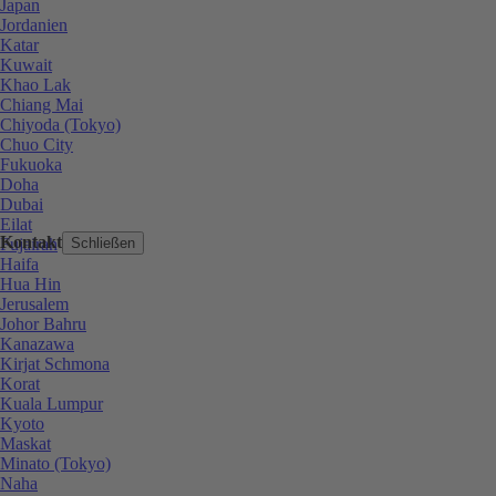
Japan
Jordanien
Katar
Kuwait
Khao Lak
Chiang Mai
Chiyoda (Tokyo)
Chuo City
Fukuoka
Doha
Dubai
Eilat
Kontakt
Fujairah
Schließen
Haifa
Hua Hin
Jerusalem
Johor Bahru
Kanazawa
Kirjat Schmona
Korat
Kuala Lumpur
Kyoto
Maskat
Minato (Tokyo)
Naha