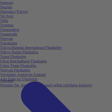
Sapporo
Sharjah
Shinjuku (Tokyo)
Tel Aviv
Tiflis
Toshima
Utsunomiya
Yamanashi
Yerevan
Yokohama
Tokyo-Haneda International Flughafen
Tokyo-Narita Flughafen
Trang Flughafen
Ubon Ratchathanii Flughafen
Udon Thani Flughafen
Yerevan Flughafen
Vereinigte Arabische Emirate
Alle Ziele im Überblick
Account
Wussten Sie, dass Sie vieles auch selbst erledigen können?