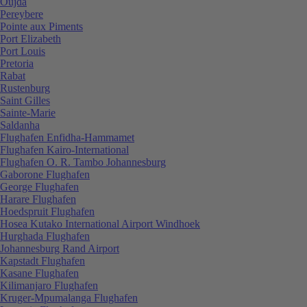
Oujda
Pereybere
Pointe aux Piments
Port Elizabeth
Port Louis
Pretoria
Rabat
Rustenburg
Saint Gilles
Sainte-Marie
Saldanha
Flughafen Enfidha-Hammamet
Flughafen Kairo-International
Flughafen O. R. Tambo Johannesburg
Gaborone Flughafen
George Flughafen
Harare Flughafen
Hoedspruit Flughafen
Hosea Kutako International Airport Windhoek
Hurghada Flughafen
Johannesburg Rand Airport
Kapstadt Flughafen
Kasane Flughafen
Kilimanjaro Flughafen
Kruger-Mpumalanga Flughafen