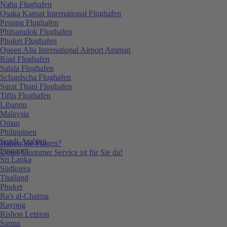
Naha Flughafen
Osaka Kansai International Flughafen
Penang Flughafen
Phitsanulok Flughafen
Phuket Flughafen
Queen Alia International Airport Amman
Riad Flughafen
Salala Flughafen
Schardscha Flughafen
Surat Thani Flughafen
Tiflis Flughafen
Libanon
Malaysia
Oman
Philippinen
Saudi-Arabien
Haben Sie Fragen?
Singapur
Unser Customer Service ist für Sie da!
Sri Lanka
Südkorea
Thailand
Phuket
Ra's al-Chaima
Rayong
Rishon Letzion
Samui