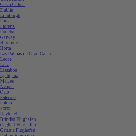
Costa Calma
Dublin
Edinburgh
Faro
Florenz
Funchal
Galway
Hamburg
Horta
Las Palmas de Gran Canaria
Lecce
Linz
Lissabon
Ljubljana
Malaga
Neapel
Oslo
Palermo
Palma
Porto
Reykjavík
Brindisi Flughafen
Cagliari Flughafen
Catania Flughafen
Dublin Flughafen