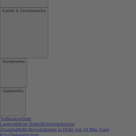
Karibik & Zentralamerika
Nordamerika
Südamerika
Vollkaskoschutz
Landesübliche Haftpflichtversicherung
Zusatzhaftpflichtversicherung in Höhe von 10 Mio. Euro
Kfz-Diebstahlschutz