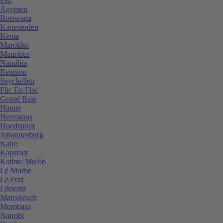
Fez
Ägypten
Botswana
Kapeverden
Kenia
Marokko
Mauritius
Namibia
Reunion
Seychellen
Flic En Flac
Grand Baie
Harare
Hermanus
Hoedspruit
Johannesburg
Kairo
Kapstadt
Katima Mulilo
Le Morne
Le Port
Lüderitz
Marrakesch
Mombasa
Nairobi