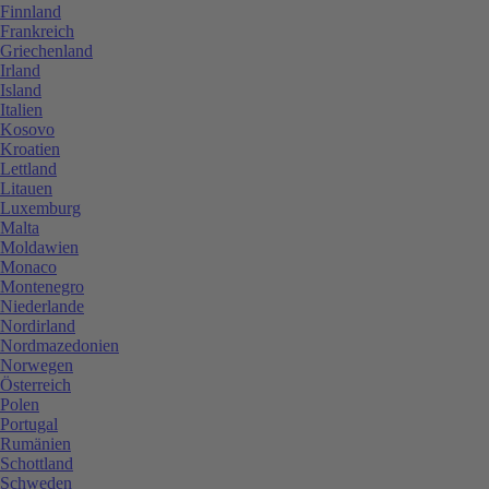
Finnland
Frankreich
Griechenland
Irland
Island
Italien
Kosovo
Kroatien
Lettland
Litauen
Luxemburg
Malta
Moldawien
Monaco
Montenegro
Niederlande
Nordirland
Nordmazedonien
Norwegen
Österreich
Polen
Portugal
Rumänien
Schottland
Schweden