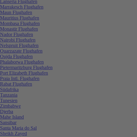
Lanseria Flughafen
Marrakesch Flughafen
Maun Flughafen
Mauritius Flughafen
Mombasa Flughafen
Monastir Flughafen
Nador Flughafen
Nairobi Flughafen
Nelspruit Flughafen
Ouarzazate Flughafen
Oujda Flughafen
Phalaborwa Flughafen
Pietermaritzburg Flughafen
Port Elizabeth Flughafen
Praia Intl. Flughafen
Rabat Flughafen
Südafrika
Tanzania
Tunesien
Zimbabwe
Djerba
Mahe Island
Sansibar
Santa Maria do Sal
Sheikh Zayed