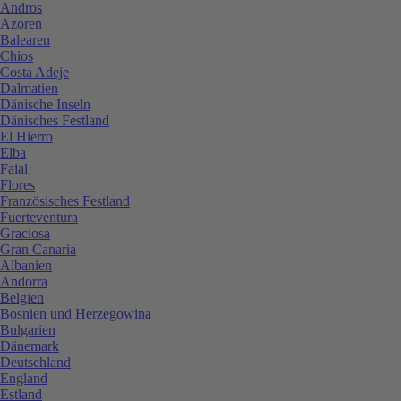
Andros
Azoren
Balearen
Chios
Costa Adeje
Dalmatien
Dänische Inseln
Dänisches Festland
El Hierro
Elba
Faial
Flores
Französisches Festland
Fuerteventura
Graciosa
Gran Canaria
Albanien
Andorra
Belgien
Bosnien und Herzegowina
Bulgarien
Dänemark
Deutschland
England
Estland