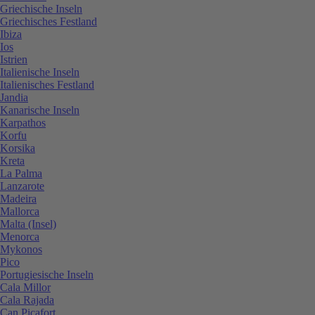
Griechische Inseln
Griechisches Festland
Ibiza
Ios
Istrien
Italienische Inseln
Italienisches Festland
Jandia
Kanarische Inseln
Karpathos
Korfu
Korsika
Kreta
La Palma
Lanzarote
Madeira
Mallorca
Malta (Insel)
Menorca
Mykonos
Pico
Portugiesische Inseln
Cala Millor
Cala Rajada
Can Picafort