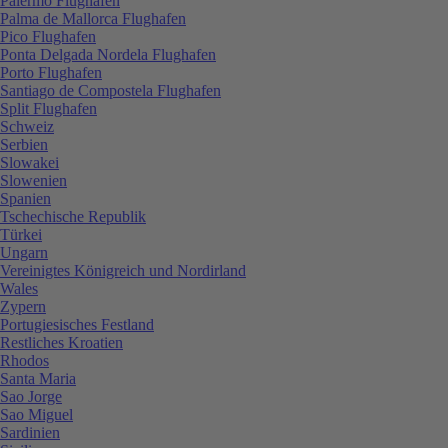
Palermo Flughafen
Palma de Mallorca Flughafen
Pico Flughafen
Ponta Delgada Nordela Flughafen
Porto Flughafen
Santiago de Compostela Flughafen
Split Flughafen
Schweiz
Serbien
Slowakei
Slowenien
Spanien
Tschechische Republik
Türkei
Ungarn
Vereinigtes Königreich und Nordirland
Wales
Zypern
Portugiesisches Festland
Restliches Kroatien
Rhodos
Santa Maria
Sao Jorge
Sao Miguel
Sardinien