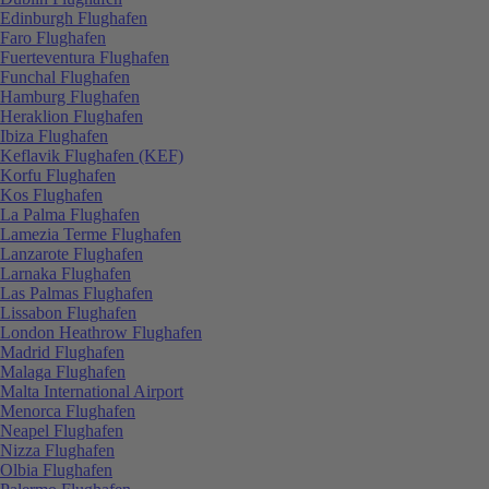
Edinburgh Flughafen
Faro Flughafen
Fuerteventura Flughafen
Funchal Flughafen
Hamburg Flughafen
Heraklion Flughafen
Ibiza Flughafen
Keflavik Flughafen (KEF)
Korfu Flughafen
Kos Flughafen
La Palma Flughafen
Lamezia Terme Flughafen
Lanzarote Flughafen
Larnaka Flughafen
Las Palmas Flughafen
Lissabon Flughafen
London Heathrow Flughafen
Madrid Flughafen
Malaga Flughafen
Malta International Airport
Menorca Flughafen
Neapel Flughafen
Nizza Flughafen
Olbia Flughafen