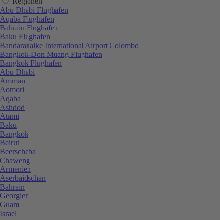
Regionen
Abu Dhabi Flughafen
Aqaba Flughafen
Bahrain Flughafen
Baku Flughafen
Bandaranaike International Airport Colombo
Bangkok-Don Muang Flughafen
Bangkok Flughafen
Abu Dhabi
Amman
Aomori
Aqaba
Ashdod
Atami
Baku
Bangkok
Beirut
Beerscheba
Chaweng
Armenien
Aserbaidschan
Bahrain
Georgien
Guam
Israel