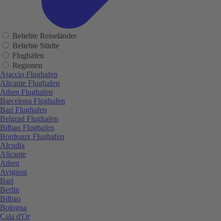
Beliebte Reiseländer
Beliebte Städte
Flughäfen
Regionen
Ajaccio Flughafen
Alicante Flughafen
Athen Flughafen
Barcelona Flughafen
Bari Flughafen
Belgrad Flughafen
Bilbao Flughafen
Bordeaux Flughafen
Alcudia
Alicante
Athen
Avignon
Bari
Berlin
Bilbao
Bologna
Cala d'Or