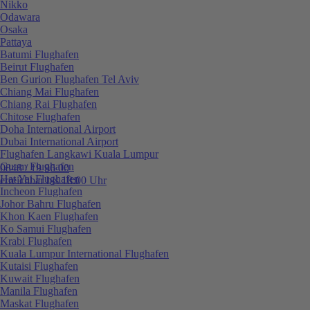
Nikko
Odawara
Osaka
Pattaya
Batumi Flughafen
Beirut Flughafen
Ben Gurion Flughafen Tel Aviv
Chiang Mai Flughafen
Chiang Rai Flughafen
Chitose Flughafen
Doha International Airport
Dubai International Airport
Flughafen Langkawi Kuala Lumpur
Guam Flughafen
0848 / 19 96 00
Hat Yai Flughafen
erreichbar bis 18:00 Uhr
Incheon Flughafen
Johor Bahru Flughafen
Khon Kaen Flughafen
Ko Samui Flughafen
Krabi Flughafen
Kuala Lumpur International Flughafen
Kutaisi Flughafen
Kuwait Flughafen
Manila Flughafen
Maskat Flughafen