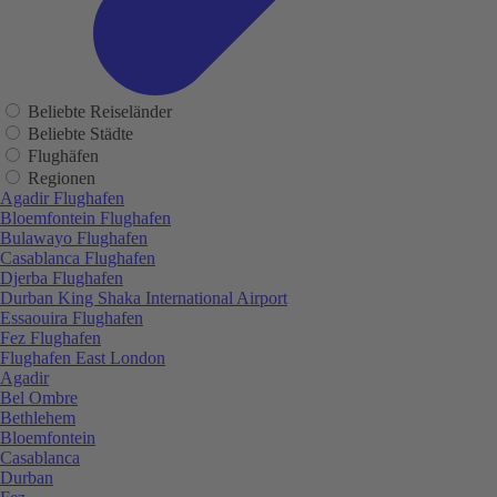
Beliebte Reiseländer
Beliebte Städte
Flughäfen
Regionen
Agadir Flughafen
Bloemfontein Flughafen
Bulawayo Flughafen
Casablanca Flughafen
Djerba Flughafen
Durban King Shaka International Airport
Essaouira Flughafen
Fez Flughafen
Flughafen East London
Agadir
Bel Ombre
Bethlehem
Bloemfontein
Casablanca
Durban