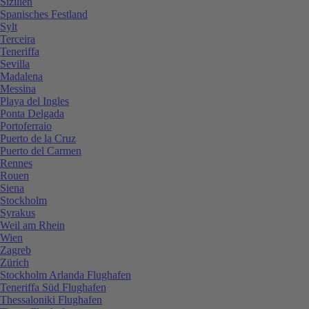
Sizilien
Spanisches Festland
Sylt
Terceira
Teneriffa
Sevilla
Madalena
Messina
Playa del Ingles
Ponta Delgada
Portoferraio
Puerto de la Cruz
Puerto del Carmen
Rennes
Rouen
Siena
Stockholm
Syrakus
Weil am Rhein
Wien
Zagreb
Zürich
Stockholm Arlanda Flughafen
Teneriffa Süd Flughafen
Thessaloniki Flughafen