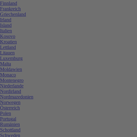
Finnland
Frankreich
Griechenland
Irland
Island
Italien
Kosovo
Kroatien
Lettland
Litauen
Luxemburg
Malta
Moldawien
Monaco
Montenegro
Niederlande
Nordirland
Nordmazedonien
Norwegen
Österreich
Polen
Portugal
Rumänien
Schottland
Schweden