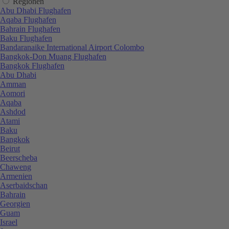
Regionen
Abu Dhabi Flughafen
Aqaba Flughafen
Bahrain Flughafen
Baku Flughafen
Bandaranaike International Airport Colombo
Bangkok-Don Muang Flughafen
Bangkok Flughafen
Abu Dhabi
Amman
Aomori
Aqaba
Ashdod
Atami
Baku
Bangkok
Beirut
Beerscheba
Chaweng
Armenien
Aserbaidschan
Bahrain
Georgien
Guam
Israel