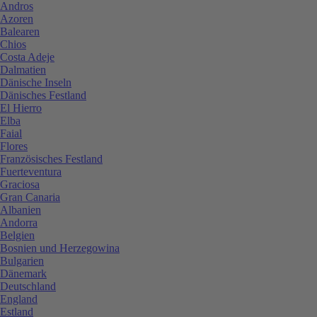
Andros
Azoren
Balearen
Chios
Costa Adeje
Dalmatien
Dänische Inseln
Dänisches Festland
El Hierro
Elba
Faial
Flores
Französisches Festland
Fuerteventura
Graciosa
Gran Canaria
Albanien
Andorra
Belgien
Bosnien und Herzegowina
Bulgarien
Dänemark
Deutschland
England
Estland