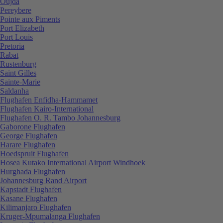
Oujda
Pereybere
Pointe aux Piments
Port Elizabeth
Port Louis
Pretoria
Rabat
Rustenburg
Saint Gilles
Sainte-Marie
Saldanha
Flughafen Enfidha-Hammamet
Flughafen Kairo-International
Flughafen O. R. Tambo Johannesburg
Gaborone Flughafen
George Flughafen
Harare Flughafen
Hoedspruit Flughafen
Hosea Kutako International Airport Windhoek
Hurghada Flughafen
Johannesburg Rand Airport
Kapstadt Flughafen
Kasane Flughafen
Kilimanjaro Flughafen
Kruger-Mpumalanga Flughafen