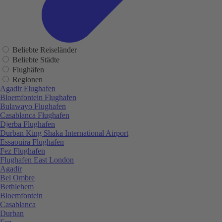
Beliebte Reiseländer
Beliebte Städte
Flughäfen
Regionen
Agadir Flughafen
Bloemfontein Flughafen
Bulawayo Flughafen
Casablanca Flughafen
Djerba Flughafen
Durban King Shaka International Airport
Essaouira Flughafen
Fez Flughafen
Flughafen East London
Agadir
Bel Ombre
Bethlehem
Bloemfontein
Casablanca
Durban