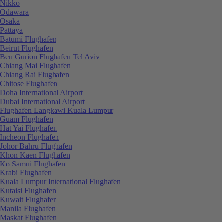
Nikko
Odawara
Osaka
Pattaya
Batumi Flughafen
Beirut Flughafen
Ben Gurion Flughafen Tel Aviv
Chiang Mai Flughafen
Chiang Rai Flughafen
Chitose Flughafen
Doha International Airport
Dubai International Airport
Flughafen Langkawi Kuala Lumpur
Guam Flughafen
Hat Yai Flughafen
Incheon Flughafen
Johor Bahru Flughafen
Khon Kaen Flughafen
Ko Samui Flughafen
Krabi Flughafen
Kuala Lumpur International Flughafen
Kutaisi Flughafen
Kuwait Flughafen
Manila Flughafen
Maskat Flughafen