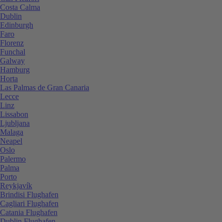
Costa Calma
Dublin
Edinburgh
Faro
Florenz
Funchal
Galway
Hamburg
Horta
Las Palmas de Gran Canaria
Lecce
Linz
Lissabon
Ljubljana
Malaga
Neapel
Oslo
Palermo
Palma
Porto
Reykjavík
Brindisi Flughafen
Cagliari Flughafen
Catania Flughafen
Dublin Flughafen