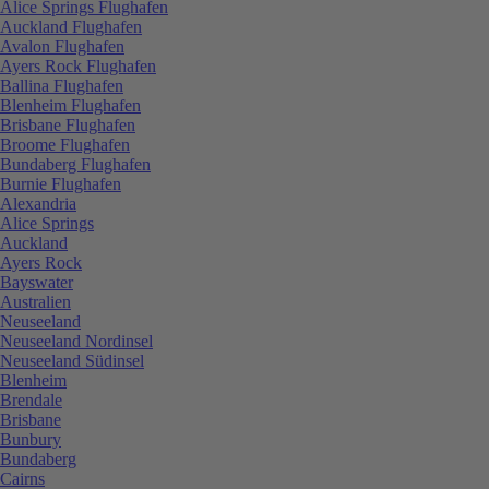
Alice Springs Flughafen
Auckland Flughafen
Avalon Flughafen
Ayers Rock Flughafen
Ballina Flughafen
Blenheim Flughafen
Brisbane Flughafen
Broome Flughafen
Bundaberg Flughafen
Burnie Flughafen
Alexandria
Alice Springs
Auckland
Ayers Rock
Bayswater
Australien
Neuseeland
Neuseeland Nordinsel
Neuseeland Südinsel
Blenheim
Brendale
Brisbane
Bunbury
Bundaberg
Cairns