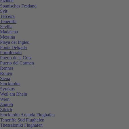
Sizilien
Spanisches Festland
Sylt
Terceira
Teneriffa
Sevilla
Madalena
Messina
Playa del Ingles
Ponta Delgada
Portoferraio
Puerto de la Cruz
Puerto del Carmen
Rennes
Rouen
Siena
Stockholm
Syrakus
Weil am Rhein
Wien
Zagreb
Zürich
Stockholm Arlanda Flughafen
Teneriffa Süd Flughafen
Thessaloniki Flughafen