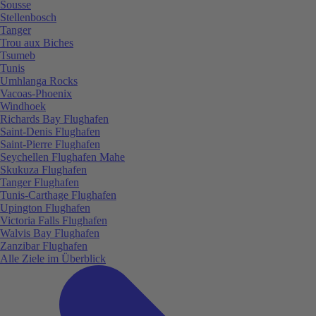
Sousse
Stellenbosch
Tanger
Trou aux Biches
Tsumeb
Tunis
Umhlanga Rocks
Vacoas-Phoenix
Windhoek
Richards Bay Flughafen
Saint-Denis Flughafen
Saint-Pierre Flughafen
Seychellen Flughafen Mahe
Skukuza Flughafen
Tanger Flughafen
Tunis-Carthage Flughafen
Upington Flughafen
Victoria Falls Flughafen
Walvis Bay Flughafen
Zanzibar Flughafen
Alle Ziele im Überblick