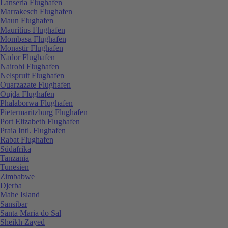
Lanseria Flughafen
Marrakesch Flughafen
Maun Flughafen
Mauritius Flughafen
Mombasa Flughafen
Monastir Flughafen
Nador Flughafen
Nairobi Flughafen
Nelspruit Flughafen
Ouarzazate Flughafen
Oujda Flughafen
Phalaborwa Flughafen
Pietermaritzburg Flughafen
Port Elizabeth Flughafen
Praia Intl. Flughafen
Rabat Flughafen
Südafrika
Tanzania
Tunesien
Zimbabwe
Djerba
Mahe Island
Sansibar
Santa Maria do Sal
Sheikh Zayed