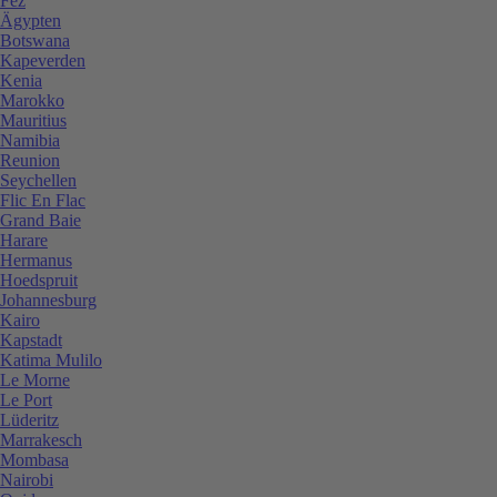
Fez
Ägypten
Botswana
Kapeverden
Kenia
Marokko
Mauritius
Namibia
Reunion
Seychellen
Flic En Flac
Grand Baie
Harare
Hermanus
Hoedspruit
Johannesburg
Kairo
Kapstadt
Katima Mulilo
Le Morne
Le Port
Lüderitz
Marrakesch
Mombasa
Nairobi