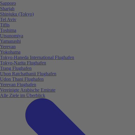
Sapporo
Sharjah
Shinjuku (Tokyo)
Tel Aviv
Tiflis
Toshima
Utsunomiya
Yamanashi
Yerevan
Yokohama
Tokyo-Haneda International Flughafen
Tokyo-Narita Flughafen
Trang Flughafen
Ubon Ratchathanii Flughafen
Udon Thani Flughafen
Yerevan Flughafen
Vereinigte Arabische Emirate
Alle Ziele im Überblick