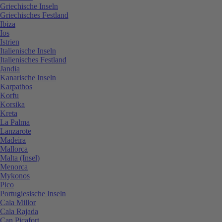
Griechische Inseln
Griechisches Festland
Ibiza
Ios
Istrien
Italienische Inseln
Italienisches Festland
Jandia
Kanarische Inseln
Karpathos
Korfu
Korsika
Kreta
La Palma
Lanzarote
Madeira
Mallorca
Malta (Insel)
Menorca
Mykonos
Pico
Portugiesische Inseln
Cala Millor
Cala Rajada
Can Picafort