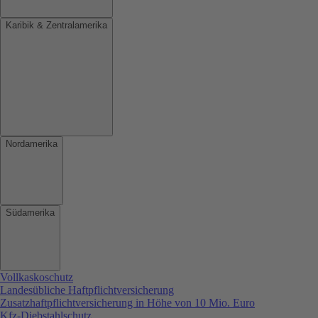
Karibik & Zentralamerika
Nordamerika
Südamerika
Vollkaskoschutz
Landesübliche Haftpflichtversicherung
Zusatzhaftpflichtversicherung in Höhe von 10 Mio. Euro
Kfz-Diebstahlschutz