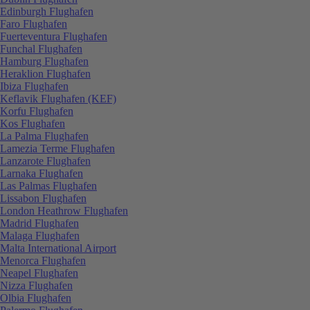
Edinburgh Flughafen
Faro Flughafen
Fuerteventura Flughafen
Funchal Flughafen
Hamburg Flughafen
Heraklion Flughafen
Ibiza Flughafen
Keflavik Flughafen (KEF)
Korfu Flughafen
Kos Flughafen
La Palma Flughafen
Lamezia Terme Flughafen
Lanzarote Flughafen
Larnaka Flughafen
Las Palmas Flughafen
Lissabon Flughafen
London Heathrow Flughafen
Madrid Flughafen
Malaga Flughafen
Malta International Airport
Menorca Flughafen
Neapel Flughafen
Nizza Flughafen
Olbia Flughafen