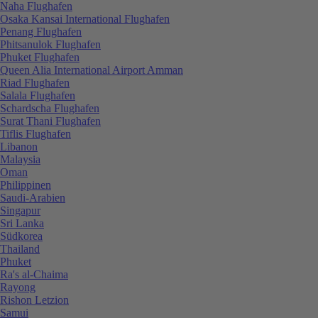
Naha Flughafen
Osaka Kansai International Flughafen
Penang Flughafen
Phitsanulok Flughafen
Phuket Flughafen
Queen Alia International Airport Amman
Riad Flughafen
Salala Flughafen
Schardscha Flughafen
Surat Thani Flughafen
Tiflis Flughafen
Libanon
Malaysia
Oman
Philippinen
Saudi-Arabien
Singapur
Sri Lanka
Südkorea
Thailand
Phuket
Ra's al-Chaima
Rayong
Rishon Letzion
Samui