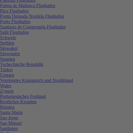
Palermo Flughafen
Palma de Mallorca Flughafen
Pico Flughafen
Ponta Delgada Nordela Flughafen
Porto Flughafen
Santiago de Compostela Flughafen
Split Flughafen
Schweiz
Serbien
Slowakei
Slowenien
Spanien
Tschechische Republik
Türkei
Ungarn
Vereinigtes Königreich und Nordirland
Wales
Zypern
Portugiesisches Festland
Restliches Kroatien
Rhodos
Santa Maria
Sao Jorge
Sao Miguel
Sardinien