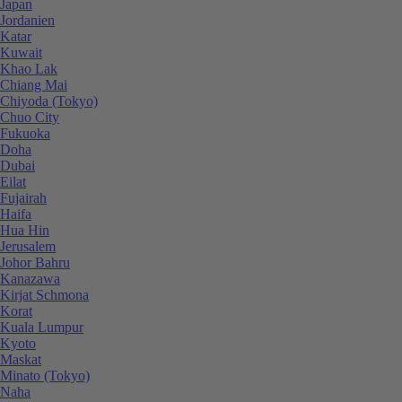
Japan
Jordanien
Katar
Kuwait
Khao Lak
Chiang Mai
Chiyoda (Tokyo)
Chuo City
Fukuoka
Doha
Dubai
Eilat
Fujairah
Haifa
Hua Hin
Jerusalem
Johor Bahru
Kanazawa
Kirjat Schmona
Korat
Kuala Lumpur
Kyoto
Maskat
Minato (Tokyo)
Naha