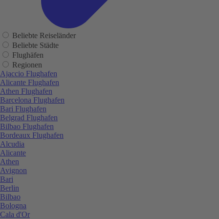
Beliebte Reiseländer
Beliebte Städte
Flughäfen
Regionen
Ajaccio Flughafen
Alicante Flughafen
Athen Flughafen
Barcelona Flughafen
Bari Flughafen
Belgrad Flughafen
Bilbao Flughafen
Bordeaux Flughafen
Alcudia
Alicante
Athen
Avignon
Bari
Berlin
Bilbao
Bologna
Cala d'Or