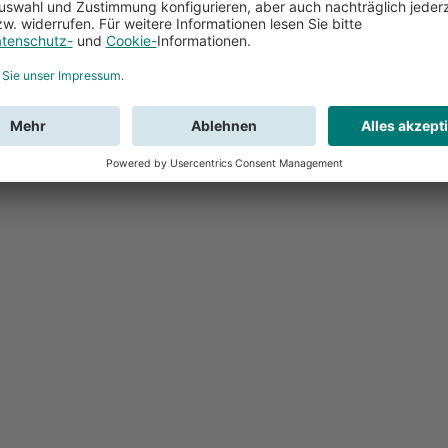
Feedback
Sie haben Fr
Buchung?