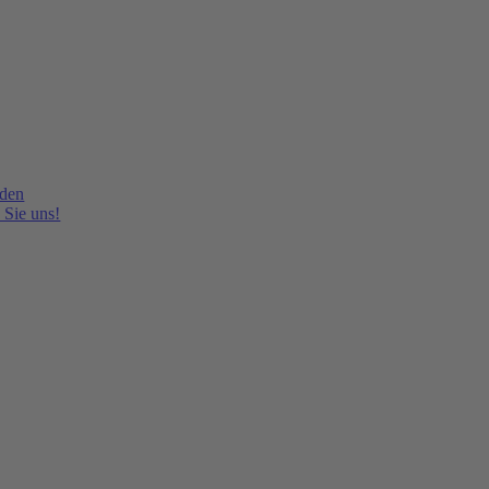
lden
 Sie uns!