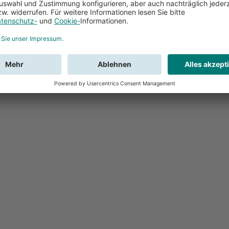
Feedback
Sie haben Fr
Buchung?