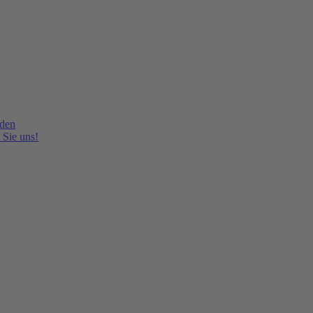
lden
 Sie uns!