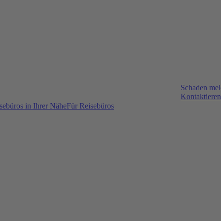
Schaden me
Kontaktieren
sebüros in Ihrer Nähe
Für Reisebüros