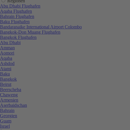
Regionen
Abu Dhabi Flughafen
Aqaba Flughafen
Bahrain Flughafen
Baku Flughafen
Bandaranaike International Airport Colombo
Bangkok-Don Muang Flughafen
Bangkok Flughafen
Abu Dhabi
Amman
Aomori
Aqaba
Ashdod
Atami
Baku
Bangkok
Beirut
Beerscheba
Chaweng
Armenien
Aserbaidschan
Bahrain
Georgien
Guam
Israel