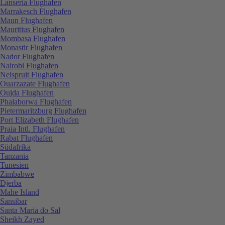
Lanseria Flughafen
Marrakesch Flughafen
Maun Flughafen
Mauritius Flughafen
Mombasa Flughafen
Monastir Flughafen
Nador Flughafen
Nairobi Flughafen
Nelspruit Flughafen
Ouarzazate Flughafen
Oujda Flughafen
Phalaborwa Flughafen
Pietermaritzburg Flughafen
Port Elizabeth Flughafen
Praia Intl. Flughafen
Rabat Flughafen
Südafrika
Tanzania
Tunesien
Zimbabwe
Djerba
Mahe Island
Sansibar
Santa Maria do Sal
Sheikh Zayed