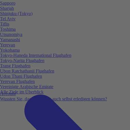
Sapporo
Sharjah
Shinjuku (Tokyo)
Tel Aviv
Tiflis
Toshima
Utsunomiya
Yamanashi
Yerevan
Yokohama
Tokyo-Haneda International Flughafen
Tokyo-Narita Flughafen
Trang Flughafen
Ubon Ratchathanii Flughafen
Udon Thani Flughafen
Yerevan Flughafen
Vereinigte Arabische Emirate
Alle Ziele im Überblick
Account
Wussten Sie, dass Sie vieles auch selbst erledigen können?