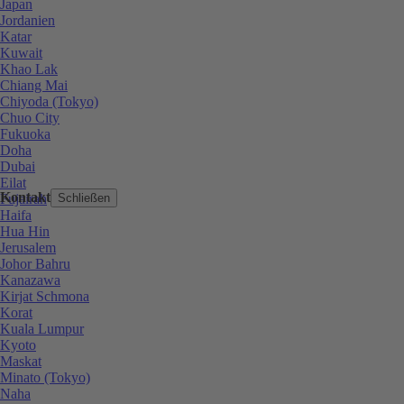
Japan
Jordanien
Katar
Kuwait
Khao Lak
Chiang Mai
Chiyoda (Tokyo)
Chuo City
Fukuoka
Doha
Dubai
Eilat
Kontakt
Fujairah
Schließen
Haifa
Hua Hin
Jerusalem
Johor Bahru
Kanazawa
Kirjat Schmona
Korat
Kuala Lumpur
Kyoto
Maskat
Minato (Tokyo)
Naha