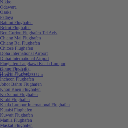
Nikko
Odawara
Osaka
Pattaya
Batumi Flughafen
Beirut Flughafen
Ben Gurion Flughafen Tel Aviv
Chiang Mai Flughafen
Chiang Rai Flughafen
Chitose Flughafen
Doha International Airport
Dubai International Airport
Flughafen Langkawi Kuala Lumpur
Guam Flughafen
0848 / 19 96 00
Hat Yai Flughafen
erreichbar ab 09:00 Uhr
Incheon Flughafen
Johor Bahru Flughafen
Khon Kaen Flughafen
Ko Samui Flughafen
Krabi Flughafen
Kuala Lumpur International Flughafen
Kutaisi Flughafen
Kuwait Flughafen
Manila Flughafen
Maskat Flughafen