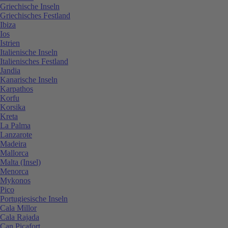
Griechische Inseln
Griechisches Festland
Ibiza
Ios
Istrien
Italienische Inseln
Italienisches Festland
Jandia
Kanarische Inseln
Karpathos
Korfu
Korsika
Kreta
La Palma
Lanzarote
Madeira
Mallorca
Malta (Insel)
Menorca
Mykonos
Pico
Portugiesische Inseln
Cala Millor
Cala Rajada
Can Picafort