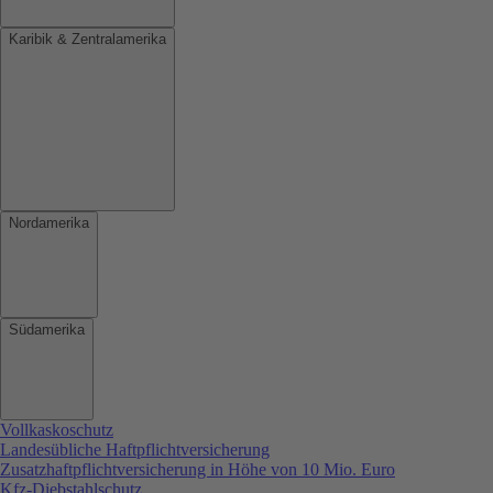
Karibik & Zentralamerika
Nordamerika
Südamerika
Vollkaskoschutz
Landesübliche Haftpflichtversicherung
Zusatzhaftpflichtversicherung in Höhe von 10 Mio. Euro
Kfz-Diebstahlschutz