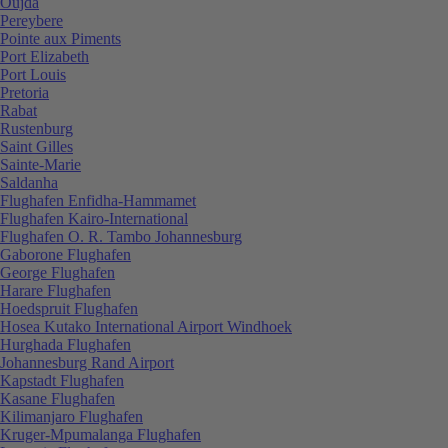
Oujda
Pereybere
Pointe aux Piments
Port Elizabeth
Port Louis
Pretoria
Rabat
Rustenburg
Saint Gilles
Sainte-Marie
Saldanha
Flughafen Enfidha-Hammamet
Flughafen Kairo-International
Flughafen O. R. Tambo Johannesburg
Gaborone Flughafen
George Flughafen
Harare Flughafen
Hoedspruit Flughafen
Hosea Kutako International Airport Windhoek
Hurghada Flughafen
Johannesburg Rand Airport
Kapstadt Flughafen
Kasane Flughafen
Kilimanjaro Flughafen
Kruger-Mpumalanga Flughafen