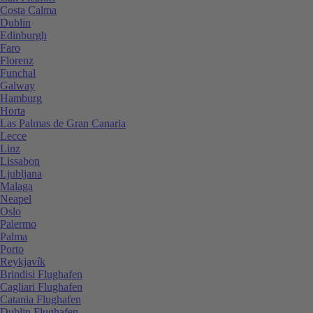
Costa Calma
Dublin
Edinburgh
Faro
Florenz
Funchal
Galway
Hamburg
Horta
Las Palmas de Gran Canaria
Lecce
Linz
Lissabon
Ljubljana
Malaga
Neapel
Oslo
Palermo
Palma
Porto
Reykjavík
Brindisi Flughafen
Cagliari Flughafen
Catania Flughafen
Dublin Flughafen