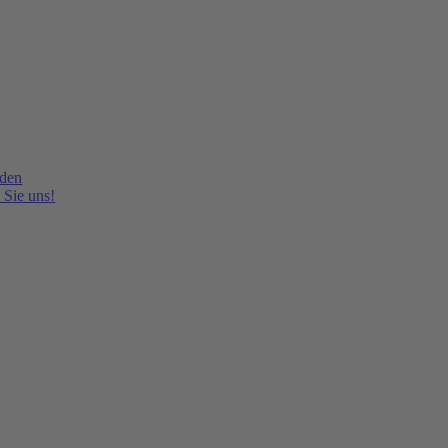
lden
 Sie uns!