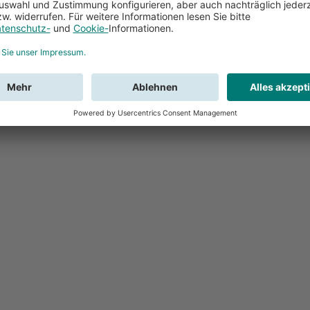
Feedback
Sie haben Fr
Buchung?