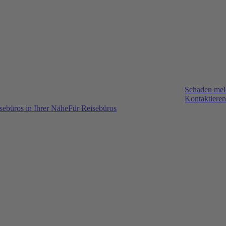
Schaden me
Kontaktieren
sebüros in Ihrer Nähe
Für Reisebüros