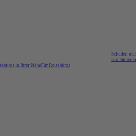
Schaden me
Kontaktieren
sebüros in Ihrer Nähe
Für Reisebüros