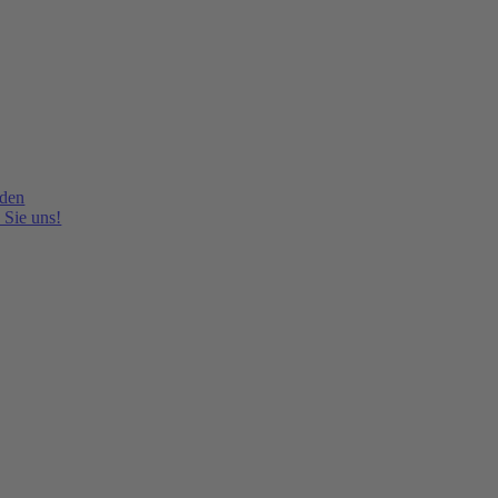
lden
 Sie uns!