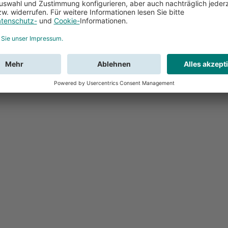
Feedback
Sie haben Fr
Buchung?