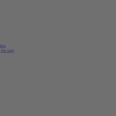
lden
 Sie uns!