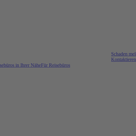
Schaden me
Kontaktieren
sebüros in Ihrer Nähe
Für Reisebüros