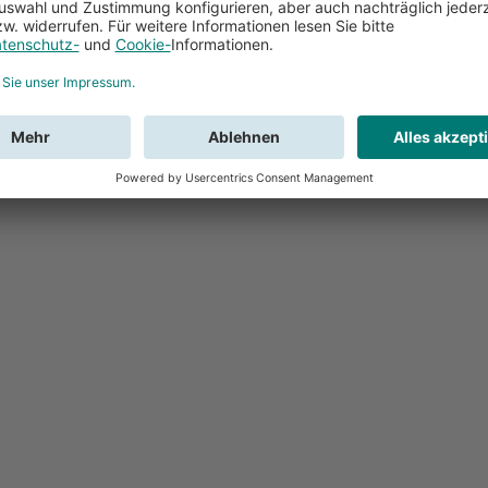
Feedback
Sie haben Fr
Buchung?