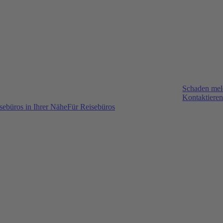
Schaden me
Kontaktieren
sebüros in Ihrer Nähe
Für Reisebüros