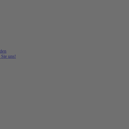
lden
 Sie uns!