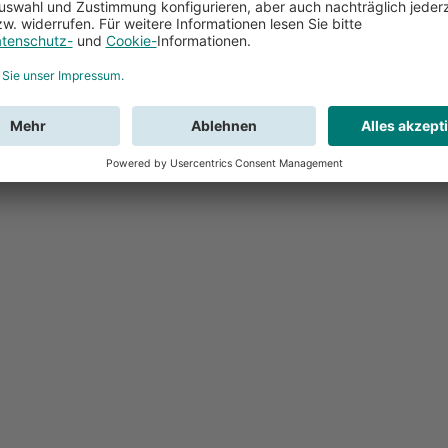
Feedback
Sie haben Fr
Buchung?