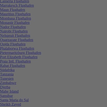
Lanseria Flughafen
Marrakesch Flughafen
Maun Flughafen
Mauritius Flughafen
Mombasa Flughafen
Monastir Flughafen
Nador Flughafen
Nairobi Flughafen
Nelspruit Flughafen
Ouarzazate Flughafen
Oujda Flughafen
Phalaborwa Flughafen
Pietermaritzburg Flughafen
Port Elizabeth Flughafen
Praia Intl. Flughafen
Rabat Flughafen
Südafrika
Tanzania
Tunesien
Zimbabwe
Djerba
Mahe Island
Sansibar
Santa Maria do Sal
Sheikh Zayed