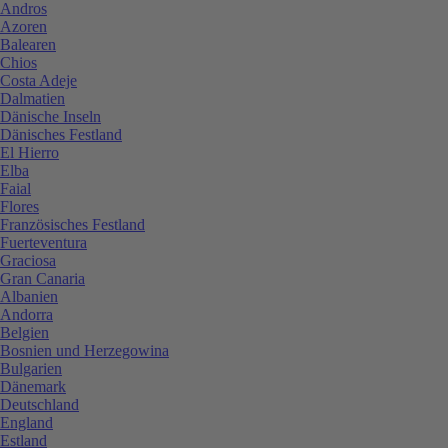
Andros
Azoren
Balearen
Chios
Costa Adeje
Dalmatien
Dänische Inseln
Dänisches Festland
El Hierro
Elba
Faial
Flores
Französisches Festland
Fuerteventura
Graciosa
Gran Canaria
Albanien
Andorra
Belgien
Bosnien und Herzegowina
Bulgarien
Dänemark
Deutschland
England
Estland