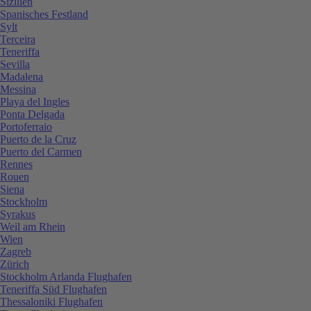
Sizilien
Spanisches Festland
Sylt
Terceira
Teneriffa
Sevilla
Madalena
Messina
Playa del Ingles
Ponta Delgada
Portoferraio
Puerto de la Cruz
Puerto del Carmen
Rennes
Rouen
Siena
Stockholm
Syrakus
Weil am Rhein
Wien
Zagreb
Zürich
Stockholm Arlanda Flughafen
Teneriffa Süd Flughafen
Thessaloniki Flughafen