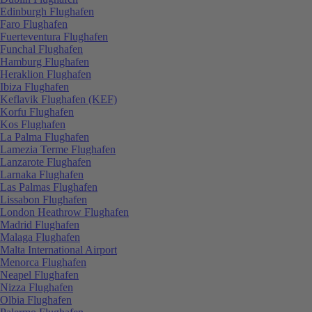
Edinburgh Flughafen
Faro Flughafen
Fuerteventura Flughafen
Funchal Flughafen
Hamburg Flughafen
Heraklion Flughafen
Ibiza Flughafen
Keflavik Flughafen (KEF)
Korfu Flughafen
Kos Flughafen
La Palma Flughafen
Lamezia Terme Flughafen
Lanzarote Flughafen
Larnaka Flughafen
Las Palmas Flughafen
Lissabon Flughafen
London Heathrow Flughafen
Madrid Flughafen
Malaga Flughafen
Malta International Airport
Menorca Flughafen
Neapel Flughafen
Nizza Flughafen
Olbia Flughafen