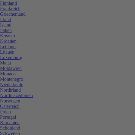
Finnland
Frankreich
Griechenland
Irland
Island
Italien
Kosovo
Kroatien
Lettland
Litauen
Luxemburg
Malta
Moldawien
Monaco
Montenegro
Niederlande
Nordirland
Nordmazedonien
Norwegen
Österreich
Polen
Portugal
Rumänien
Schottland
Schweden