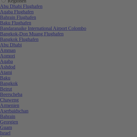
Regionen
Abu Dhabi Flughafen
Aqaba Flughafen
Bahrain Flughafen
Baku Flughafen
Bandaranaike International Airport Colombo
Bangkok-Don Muang Flughafen
Bangkok Flughafen
Abu Dhabi
Amman
Aomori
Aqaba
Ashdod
Atami
Baku
Bangkok
Beirut
Beerscheba
Chaweng
Armenien
Aserbaidschan
Bahrain
Georgien
Guam
Israel