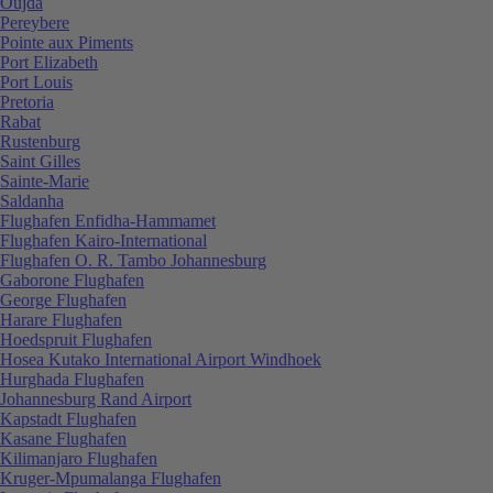
Oujda
Pereybere
Pointe aux Piments
Port Elizabeth
Port Louis
Pretoria
Rabat
Rustenburg
Saint Gilles
Sainte-Marie
Saldanha
Flughafen Enfidha-Hammamet
Flughafen Kairo-International
Flughafen O. R. Tambo Johannesburg
Gaborone Flughafen
George Flughafen
Harare Flughafen
Hoedspruit Flughafen
Hosea Kutako International Airport Windhoek
Hurghada Flughafen
Johannesburg Rand Airport
Kapstadt Flughafen
Kasane Flughafen
Kilimanjaro Flughafen
Kruger-Mpumalanga Flughafen