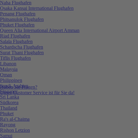
Naha Flughafen
Osaka Kansai International Flughafen
Penang Flughafen
Phitsanulok Flughafen
Phuket Flughafen
Queen Alia International Airport Amman
Riad Flughafen
Salala Flughafen
Schardscha Flughafen
Surat Thani Flughafen
Tiflis Flughafen
Libanon
Malaysia
Oman
Philippinen
Saudi-Arabien
Haben Sie Fragen?
Singapur
Unser Customer Service ist für Sie da!
Sri Lanka
Südkorea
Thailand
Phuket
Ra's al-Chaima
Rayong
Rishon Letzion
Samui