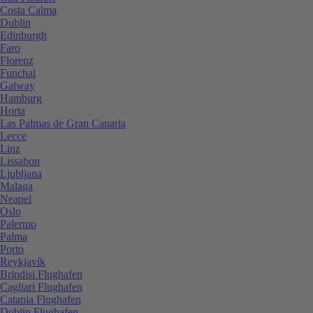
Costa Calma
Dublin
Edinburgh
Faro
Florenz
Funchal
Galway
Hamburg
Horta
Las Palmas de Gran Canaria
Lecce
Linz
Lissabon
Ljubljana
Malaga
Neapel
Oslo
Palermo
Palma
Porto
Reykjavík
Brindisi Flughafen
Cagliari Flughafen
Catania Flughafen
Dublin Flughafen