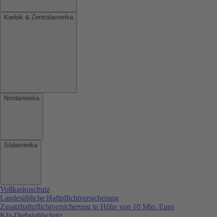
Karibik & Zentralamerika
Nordamerika
Südamerika
Vollkaskoschutz
Landesübliche Haftpflichtversicherung
Zusatzhaftpflichtversicherung in Höhe von 10 Mio. Euro
Kfz-Diebstahlschutz