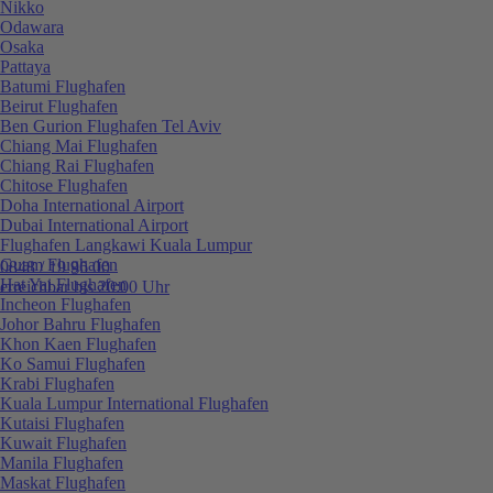
Nikko
Odawara
Osaka
Pattaya
Batumi Flughafen
Beirut Flughafen
Ben Gurion Flughafen Tel Aviv
Chiang Mai Flughafen
Chiang Rai Flughafen
Chitose Flughafen
Doha International Airport
Dubai International Airport
Flughafen Langkawi Kuala Lumpur
Guam Flughafen
0848 / 19 96 00
Hat Yai Flughafen
erreichbar bis 20:00 Uhr
Incheon Flughafen
Johor Bahru Flughafen
Khon Kaen Flughafen
Ko Samui Flughafen
Krabi Flughafen
Kuala Lumpur International Flughafen
Kutaisi Flughafen
Kuwait Flughafen
Manila Flughafen
Maskat Flughafen