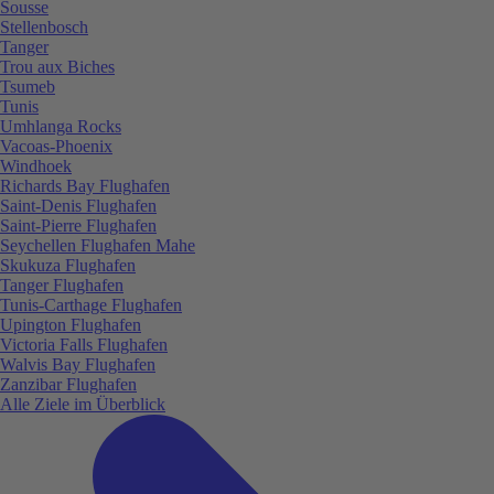
Sousse
Stellenbosch
Tanger
Trou aux Biches
Tsumeb
Tunis
Umhlanga Rocks
Vacoas-Phoenix
Windhoek
Richards Bay Flughafen
Saint-Denis Flughafen
Saint-Pierre Flughafen
Seychellen Flughafen Mahe
Skukuza Flughafen
Tanger Flughafen
Tunis-Carthage Flughafen
Upington Flughafen
Victoria Falls Flughafen
Walvis Bay Flughafen
Zanzibar Flughafen
Alle Ziele im Überblick