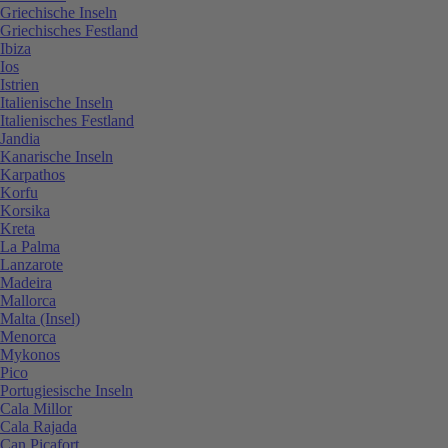
Griechische Inseln
Griechisches Festland
Ibiza
Ios
Istrien
Italienische Inseln
Italienisches Festland
Jandia
Kanarische Inseln
Karpathos
Korfu
Korsika
Kreta
La Palma
Lanzarote
Madeira
Mallorca
Malta (Insel)
Menorca
Mykonos
Pico
Portugiesische Inseln
Cala Millor
Cala Rajada
Can Picafort