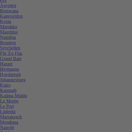
Fez
Ägypten
Botswana
Kapeverden
Kenia
Marokko
Mauritius
Namibia
Reunion
Seychellen
Flic En Flac
Grand Baie
Harare
Hermanus
Hoedspruit
Johannesburg
Kairo
Kapstadt
Katima Mulilo
Le Morne
Le Port
Lüderitz
Marrakesch
Mombasa
Nairobi