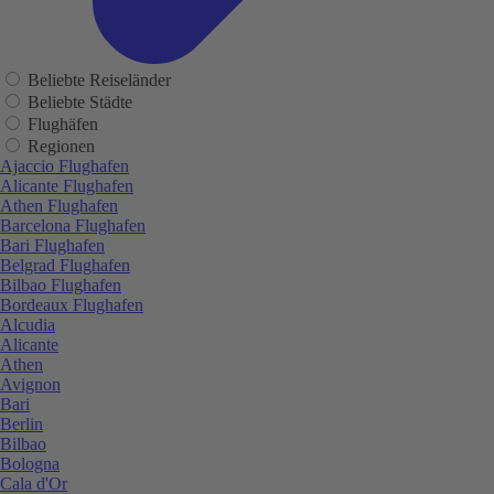
Beliebte Reiseländer
Beliebte Städte
Flughäfen
Regionen
Ajaccio Flughafen
Alicante Flughafen
Athen Flughafen
Barcelona Flughafen
Bari Flughafen
Belgrad Flughafen
Bilbao Flughafen
Bordeaux Flughafen
Alcudia
Alicante
Athen
Avignon
Bari
Berlin
Bilbao
Bologna
Cala d'Or