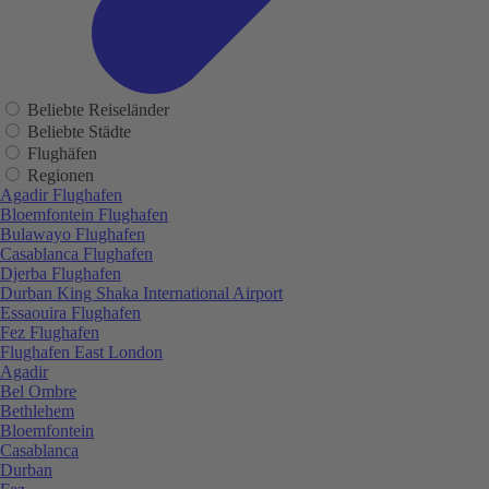
Beliebte Reiseländer
Beliebte Städte
Flughäfen
Regionen
Agadir Flughafen
Bloemfontein Flughafen
Bulawayo Flughafen
Casablanca Flughafen
Djerba Flughafen
Durban King Shaka International Airport
Essaouira Flughafen
Fez Flughafen
Flughafen East London
Agadir
Bel Ombre
Bethlehem
Bloemfontein
Casablanca
Durban