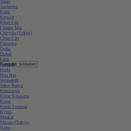
Japan
Jordanien
Katar
Kuwait
Khao Lak
Chiang Mai
Chiyoda (Tokyo)
Chuo City
Fukuoka
Doha
Dubai
Eilat
Kontakt
Fujairah
Schließen
Haifa
Hua Hin
Jerusalem
Johor Bahru
Kanazawa
Kirjat Schmona
Korat
Kuala Lumpur
Kyoto
Maskat
Minato (Tokyo)
Naha