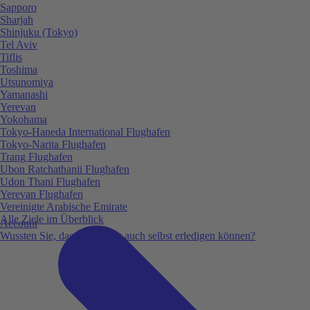
Sapporo
Sharjah
Shinjuku (Tokyo)
Tel Aviv
Tiflis
Toshima
Utsunomiya
Yamanashi
Yerevan
Yokohama
Tokyo-Haneda International Flughafen
Tokyo-Narita Flughafen
Trang Flughafen
Ubon Ratchathanii Flughafen
Udon Thani Flughafen
Yerevan Flughafen
Vereinigte Arabische Emirate
Alle Ziele im Überblick
Account
Wussten Sie, dass Sie vieles auch selbst erledigen können?