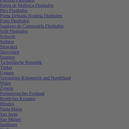
Palermo Flughafen
Palma de Mallorca Flughafen
Pico Flughafen
Ponta Delgada Nordela Flughafen
Porto Flughafen
Santiago de Compostela Flughafen
Split Flughafen
Schweiz
Serbien
Slowakei
Slowenien
Spanien
Tschechische Republik
Türkei
Ungarn
Vereinigtes Königreich und Nordirland
Wales
Zypern
Portugiesisches Festland
Restliches Kroatien
Rhodos
Santa Maria
Sao Jorge
Sao Miguel
Sardinien