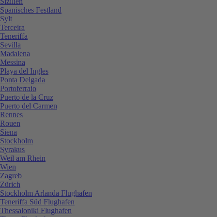
Sizilien
Spanisches Festland
Sylt
Terceira
Teneriffa
Sevilla
Madalena
Messina
Playa del Ingles
Ponta Delgada
Portoferraio
Puerto de la Cruz
Puerto del Carmen
Rennes
Rouen
Siena
Stockholm
Syrakus
Weil am Rhein
Wien
Zagreb
Zürich
Stockholm Arlanda Flughafen
Teneriffa Süd Flughafen
Thessaloniki Flughafen