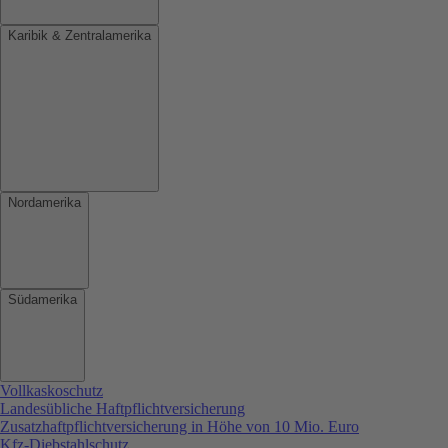
Karibik & Zentralamerika
Nordamerika
Südamerika
Vollkaskoschutz
Landesübliche Haftpflichtversicherung
Zusatzhaftpflichtversicherung in Höhe von 10 Mio. Euro
Kfz-Diebstahlschutz