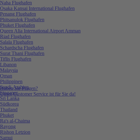
Naha Flughafen
Osaka Kansai International Flughafen
Penang Flughafen
Phitsanulok Flughafen
Phuket Flughafen
Queen Alia International Airport Amman
Riad Flughafen
Salala Flughafen
Schardscha Flughafen
Surat Thani Flughafen
Tiflis Flughafen
Libanon
Malaysia
Oman
Philippinen
Saudi-Arabien
Haben Sie Fragen?
Singapur
Unser Customer Service ist für Sie da!
Sri Lanka
Südkorea
Thailand
Phuket
Ra's al-Chaima
Rayong
Rishon Letzion
Samui