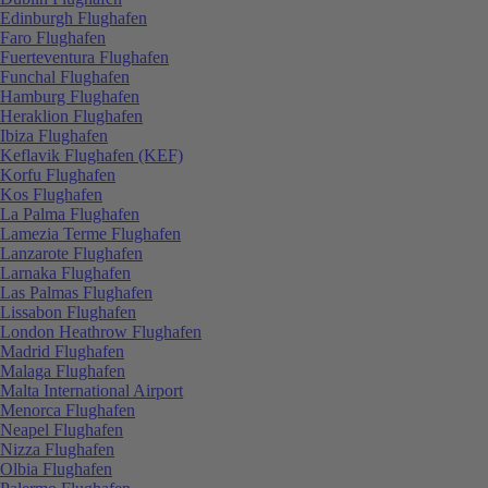
Edinburgh Flughafen
Faro Flughafen
Fuerteventura Flughafen
Funchal Flughafen
Hamburg Flughafen
Heraklion Flughafen
Ibiza Flughafen
Keflavik Flughafen (KEF)
Korfu Flughafen
Kos Flughafen
La Palma Flughafen
Lamezia Terme Flughafen
Lanzarote Flughafen
Larnaka Flughafen
Las Palmas Flughafen
Lissabon Flughafen
London Heathrow Flughafen
Madrid Flughafen
Malaga Flughafen
Malta International Airport
Menorca Flughafen
Neapel Flughafen
Nizza Flughafen
Olbia Flughafen