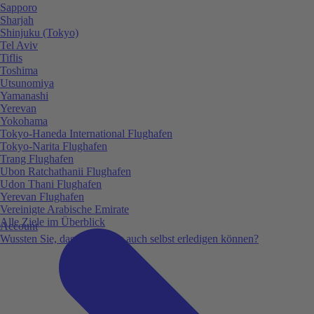
Sapporo
Sharjah
Shinjuku (Tokyo)
Tel Aviv
Tiflis
Toshima
Utsunomiya
Yamanashi
Yerevan
Yokohama
Tokyo-Haneda International Flughafen
Tokyo-Narita Flughafen
Trang Flughafen
Ubon Ratchathanii Flughafen
Udon Thani Flughafen
Yerevan Flughafen
Vereinigte Arabische Emirate
Alle Ziele im Überblick
Account
Wussten Sie, dass Sie vieles auch selbst erledigen können?