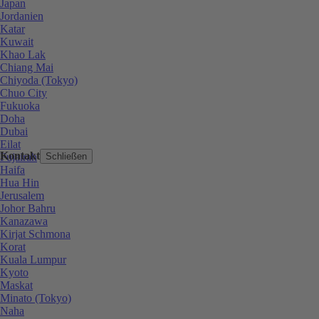
Japan
Jordanien
Katar
Kuwait
Khao Lak
Chiang Mai
Chiyoda (Tokyo)
Chuo City
Fukuoka
Doha
Dubai
Eilat
Kontakt
Fujairah
Schließen
Haifa
Hua Hin
Jerusalem
Johor Bahru
Kanazawa
Kirjat Schmona
Korat
Kuala Lumpur
Kyoto
Maskat
Minato (Tokyo)
Naha