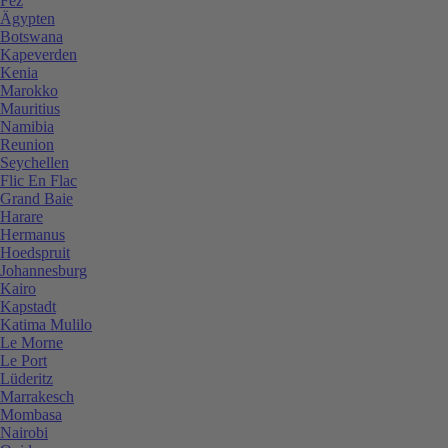
Fez
Ägypten
Botswana
Kapeverden
Kenia
Marokko
Mauritius
Namibia
Reunion
Seychellen
Flic En Flac
Grand Baie
Harare
Hermanus
Hoedspruit
Johannesburg
Kairo
Kapstadt
Katima Mulilo
Le Morne
Le Port
Lüderitz
Marrakesch
Mombasa
Nairobi