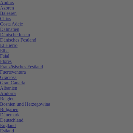
Andros
Azoren
Balearen
Chios
Costa Adeje
Dalmatien
Dänische Inseln
Dänisches Festland
El Hierro
Elba
Faial
Flores
Französisches Festland
Fuerteventura
Graciosa
Gran Canaria
Albanien
Andorra
Belgien
Bosnien und Herzegowina
Bulgarien
Dänemark
Deutschland
England
Estland