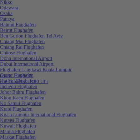
Nikko
Odawara
Osaka
Pattaya
Batumi Flughafen
Beirut Flughafen
Ben Gurion Flughafen Tel Aviv
Chiang Mai Flughafen
Chiang Rai Flughafen
Chitose Flughafen
Doha International Airport
Dubai International Airport
Flughafen Langkawi Kuala Lumpur
Guam Flughafen
0848 / 19 96 00
Hat Yai Flughafen
erreichbar bis 18:00 Uhr
Incheon Flughafen
Johor Bahru Flughafen
Khon Kaen Flughafen
Ko Samui Flughafen
Krabi Flughafen
Kuala Lumpur International Flughafen
Kutaisi Flughafen
Kuwait Flughafen
Manila Flughafen
Maskat Flughafen