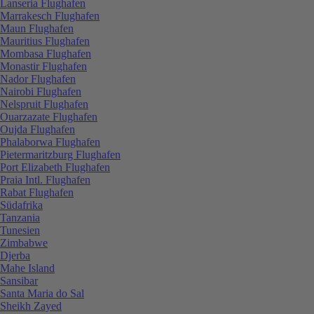
Lanseria Flughafen
Marrakesch Flughafen
Maun Flughafen
Mauritius Flughafen
Mombasa Flughafen
Monastir Flughafen
Nador Flughafen
Nairobi Flughafen
Nelspruit Flughafen
Ouarzazate Flughafen
Oujda Flughafen
Phalaborwa Flughafen
Pietermaritzburg Flughafen
Port Elizabeth Flughafen
Praia Intl. Flughafen
Rabat Flughafen
Südafrika
Tanzania
Tunesien
Zimbabwe
Djerba
Mahe Island
Sansibar
Santa Maria do Sal
Sheikh Zayed