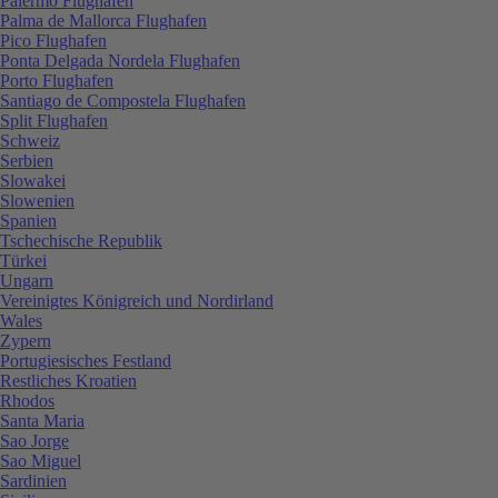
Palermo Flughafen
Palma de Mallorca Flughafen
Pico Flughafen
Ponta Delgada Nordela Flughafen
Porto Flughafen
Santiago de Compostela Flughafen
Split Flughafen
Schweiz
Serbien
Slowakei
Slowenien
Spanien
Tschechische Republik
Türkei
Ungarn
Vereinigtes Königreich und Nordirland
Wales
Zypern
Portugiesisches Festland
Restliches Kroatien
Rhodos
Santa Maria
Sao Jorge
Sao Miguel
Sardinien