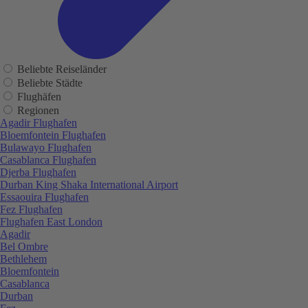
Beliebte Reiseländer
Beliebte Städte
Flughäfen
Regionen
Agadir Flughafen
Bloemfontein Flughafen
Bulawayo Flughafen
Casablanca Flughafen
Djerba Flughafen
Durban King Shaka International Airport
Essaouira Flughafen
Fez Flughafen
Flughafen East London
Agadir
Bel Ombre
Bethlehem
Bloemfontein
Casablanca
Durban