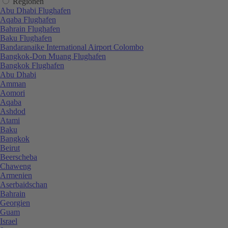
Regionen
Abu Dhabi Flughafen
Aqaba Flughafen
Bahrain Flughafen
Baku Flughafen
Bandaranaike International Airport Colombo
Bangkok-Don Muang Flughafen
Bangkok Flughafen
Abu Dhabi
Amman
Aomori
Aqaba
Ashdod
Atami
Baku
Bangkok
Beirut
Beerscheba
Chaweng
Armenien
Aserbaidschan
Bahrain
Georgien
Guam
Israel