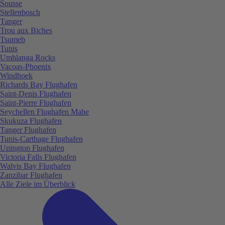
Sousse
Stellenbosch
Tanger
Trou aux Biches
Tsumeb
Tunis
Umhlanga Rocks
Vacoas-Phoenix
Windhoek
Richards Bay Flughafen
Saint-Denis Flughafen
Saint-Pierre Flughafen
Seychellen Flughafen Mahe
Skukuza Flughafen
Tanger Flughafen
Tunis-Carthage Flughafen
Upington Flughafen
Victoria Falls Flughafen
Walvis Bay Flughafen
Zanzibar Flughafen
Alle Ziele im Überblick