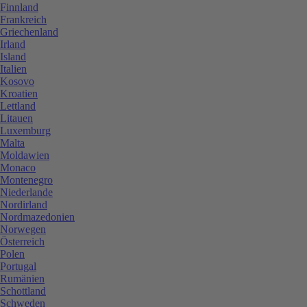
Finnland
Frankreich
Griechenland
Irland
Island
Italien
Kosovo
Kroatien
Lettland
Litauen
Luxemburg
Malta
Moldawien
Monaco
Montenegro
Niederlande
Nordirland
Nordmazedonien
Norwegen
Österreich
Polen
Portugal
Rumänien
Schottland
Schweden