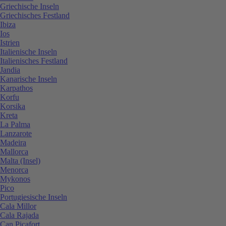
Griechische Inseln
Griechisches Festland
Ibiza
Ios
Istrien
Italienische Inseln
Italienisches Festland
Jandia
Kanarische Inseln
Karpathos
Korfu
Korsika
Kreta
La Palma
Lanzarote
Madeira
Mallorca
Malta (Insel)
Menorca
Mykonos
Pico
Portugiesische Inseln
Cala Millor
Cala Rajada
Can Picafort