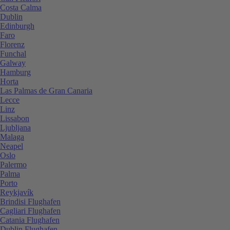
Costa Calma
Dublin
Edinburgh
Faro
Florenz
Funchal
Galway
Hamburg
Horta
Las Palmas de Gran Canaria
Lecce
Linz
Lissabon
Ljubljana
Malaga
Neapel
Oslo
Palermo
Palma
Porto
Reykjavík
Brindisi Flughafen
Cagliari Flughafen
Catania Flughafen
Dublin Flughafen