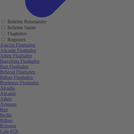
Beliebte Reiseländer
Beliebte Städte
Flughäfen
Regionen
Ajaccio Flughafen
Alicante Flughafen
Athen Flughafen
Barcelona Flughafen
Bari Flughafen
Belgrad Flughafen
Bilbao Flughafen
Bordeaux Flughafen
Alcudia
Alicante
Athen
Avignon
Bari
Berlin
Bilbao
Bologna
Cala d'Or