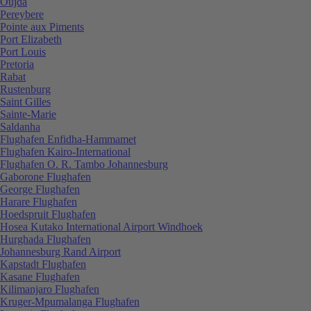
Oujda
Pereybere
Pointe aux Piments
Port Elizabeth
Port Louis
Pretoria
Rabat
Rustenburg
Saint Gilles
Sainte-Marie
Saldanha
Flughafen Enfidha-Hammamet
Flughafen Kairo-International
Flughafen O. R. Tambo Johannesburg
Gaborone Flughafen
George Flughafen
Harare Flughafen
Hoedspruit Flughafen
Hosea Kutako International Airport Windhoek
Hurghada Flughafen
Johannesburg Rand Airport
Kapstadt Flughafen
Kasane Flughafen
Kilimanjaro Flughafen
Kruger-Mpumalanga Flughafen