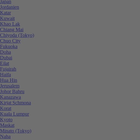
Japan
Jordanien
Katar
Kuwait
Khao Lak
Chiang Mai
Chiyoda (Tokyo)
Chuo City
Fukuoka
Doha
Dubai
Eilat
Fujairah
Haifa
Hua Hin
Jerusalem
Johor Bahru
Kanazawa
Kirjat Schmona
Korat
Kuala Lumpur
Kyoto
Maskat
Minato (Tokyo)
Naha