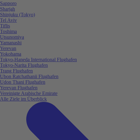
Sapporo
Sharjah
Shinjuku (Tokyo)
Tel Aviv
Tiflis
Toshima
Utsunomiya
Yamanashi
Yerevan
Yokohama
Tokyo-Haneda International Flughafen
Tokyo-Narita Flughafen
Trang Flughafen
Ubon Ratchathanii Flughafen
Udon Thani Flughafen
Yerevan Flughafen
Vereinigte Arabische Emirate
Alle Ziele im Überblick