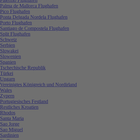
Palermo Flughafen
Palma de Mallorca Flughafen
Pico Flughafen
Ponta Delgada Nordela Flughafen
Porto Flughafen
Santiago de Compostela Flughafen
Split Flughafen
Schweiz
Serbien
Slowakei
Slowenien
Spanien
Tschechische Republik
Türkei
Ungarn
Vereinigtes Königreich und Nordirland
Wales
Zypern
Portugiesisches Festland
Restliches Kroatien
Rhodos
Santa Maria
Sao Jorge
Sao Miguel
Sardinien