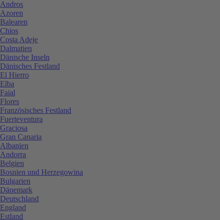
Andros
Azoren
Balearen
Chios
Costa Adeje
Dalmatien
Dänische Inseln
Dänisches Festland
El Hierro
Elba
Faial
Flores
Französisches Festland
Fuerteventura
Graciosa
Gran Canaria
Albanien
Andorra
Belgien
Bosnien und Herzegowina
Bulgarien
Dänemark
Deutschland
England
Estland