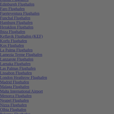
Edinburgh Flughafen
Faro Flughafen
Fuerteventura Flughafen
Funchal Flughafen
Hamburg Flughafen
Heraklion Flughafen
Ibiza Flughafen
Keflavik Flughafen (KEF)
Korfu Flughafen
Kos Flughafen
La Palma Flughafen
Lamezia Terme Flughafen
Lanzarote Flughafen
Larnaka Flughafen
Las Palmas Flughafen
Lissabon Flughafen
London Heathrow Flughafen
Madrid Flughafen
Malaga Flughafen
Malta International Airport
Menorca Flughafen
Neapel Flughafen
Nizza Flughafen
Olbia Flughafen