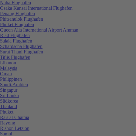
Naha Flughafen
Osaka Kansai International Flughafen
Penang Flughafen
Phitsanulok Flughafen
Phuket Flughafen
Queen Alia International Airport Amman
Riad Flughafen
Salala Flughafen
Schardscha Flughafen
Surat Thani Flughafen
Tiflis Flughafen
Libanon
Malaysia
Oman
Philippinen
Saudi-Arabien
Singapur
Sri Lanka
Südkorea
Thailand
Phuket
Ra's al-Chaima
Rayong
Rishon Letzion
Samui