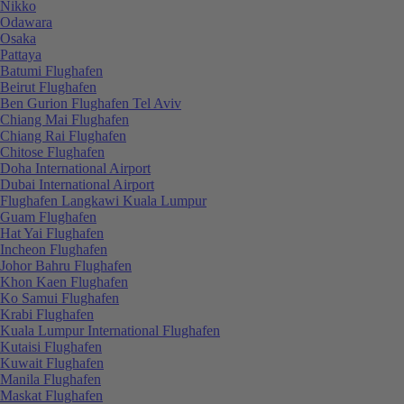
Nikko
Odawara
Osaka
Pattaya
Batumi Flughafen
Beirut Flughafen
Ben Gurion Flughafen Tel Aviv
Chiang Mai Flughafen
Chiang Rai Flughafen
Chitose Flughafen
Doha International Airport
Dubai International Airport
Flughafen Langkawi Kuala Lumpur
Guam Flughafen
Hat Yai Flughafen
Incheon Flughafen
Johor Bahru Flughafen
Khon Kaen Flughafen
Ko Samui Flughafen
Krabi Flughafen
Kuala Lumpur International Flughafen
Kutaisi Flughafen
Kuwait Flughafen
Manila Flughafen
Maskat Flughafen