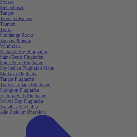
Sousse
Stellenbosch
Tanger
Trou aux Biches
Tsumeb
Tunis
Umhlanga Rocks
Vacoas-Phoenix
Windhoek
Richards Bay Flughafen
Saint-Denis Flughafen
Saint-Pierre Flughafen
Seychellen Flughafen Mahe
Skukuza Flughafen
Tanger Flughafen
Tunis-Carthage Flughafen
Upington Flughafen
Victoria Falls Flughafen
Walvis Bay Flughafen
Zanzibar Flughafen
Alle Ziele im Überblick