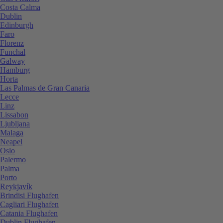
Costa Calma
Dublin
Edinburgh
Faro
Florenz
Funchal
Galway
Hamburg
Horta
Las Palmas de Gran Canaria
Lecce
Linz
Lissabon
Ljubljana
Malaga
Neapel
Oslo
Palermo
Palma
Porto
Reykjavík
Brindisi Flughafen
Cagliari Flughafen
Catania Flughafen
Dublin Flughafen