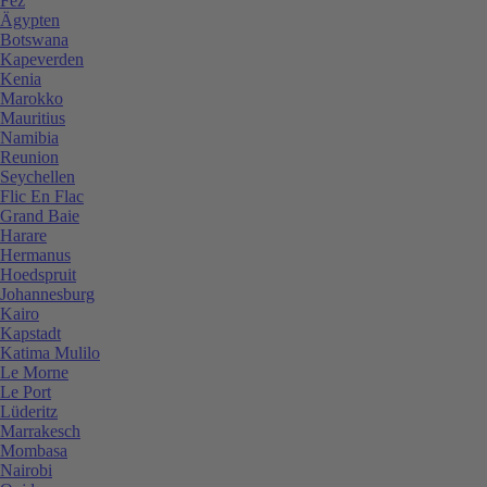
Fez
Ägypten
Botswana
Kapeverden
Kenia
Marokko
Mauritius
Namibia
Reunion
Seychellen
Flic En Flac
Grand Baie
Harare
Hermanus
Hoedspruit
Johannesburg
Kairo
Kapstadt
Katima Mulilo
Le Morne
Le Port
Lüderitz
Marrakesch
Mombasa
Nairobi