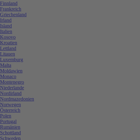
Finnland
Frankreich
Griechenland
Irland
Island
Italien
Kosovo
Kroatien
Lettland
Litauen
Luxemburg
Malta
Moldawien
Monaco
Montenegro
Niederlande
Nordirland
Nordmazedonien
Norwegen
Österreich
Polen
Portugal
Rumänien
Schottland
Schweden