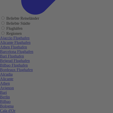
Beliebte Reiseländer
Beliebte Städte
Flughäfen
Regionen
Ajaccio Flughafen
Alicante Flughafen
Athen Flughafen
Barcelona Flughafen
Bari Flughafen
Belgrad Flughafen
Bilbao Flughafen
Bordeaux Flughafen
Alcudia
Alicante
Athen
Avignon
Bari
Berlin
Bilbao
Bologna
Cala d'Or