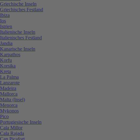
Griechische Inseln
Griechisches Festland
Ibiza
Ios
Istrien
Italienische Inseln
Italienisches Festland
Jandia
Kanarische Inseln
Karpathos
Korfu
Korsika
Kreta
La Palma
Lanzarote
Madeira
Mallorca
Malta (Insel)
Menorca
Mykonos
Pico
Portugiesische Inseln
Cala Millor
Cala Rajada
Can Picafort