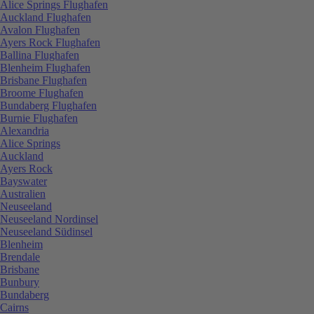
Alice Springs Flughafen
Auckland Flughafen
Avalon Flughafen
Ayers Rock Flughafen
Ballina Flughafen
Blenheim Flughafen
Brisbane Flughafen
Broome Flughafen
Bundaberg Flughafen
Burnie Flughafen
Alexandria
Alice Springs
Auckland
Ayers Rock
Bayswater
Australien
Neuseeland
Neuseeland Nordinsel
Neuseeland Südinsel
Blenheim
Brendale
Brisbane
Bunbury
Bundaberg
Cairns