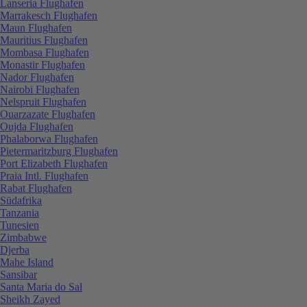
Lanseria Flughafen
Marrakesch Flughafen
Maun Flughafen
Mauritius Flughafen
Mombasa Flughafen
Monastir Flughafen
Nador Flughafen
Nairobi Flughafen
Nelspruit Flughafen
Ouarzazate Flughafen
Oujda Flughafen
Phalaborwa Flughafen
Pietermaritzburg Flughafen
Port Elizabeth Flughafen
Praia Intl. Flughafen
Rabat Flughafen
Südafrika
Tanzania
Tunesien
Zimbabwe
Djerba
Mahe Island
Sansibar
Santa Maria do Sal
Sheikh Zayed