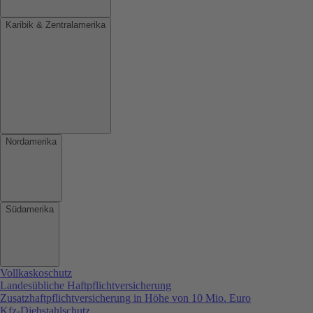
Karibik & Zentralamerika
Nordamerika
Südamerika
Vollkaskoschutz
Landesübliche Haftpflichtversicherung
Zusatzhaftpflichtversicherung in Höhe von 10 Mio. Euro
Kfz-Diebstahlschutz