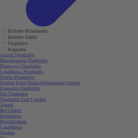
Beliebte Reiseländer
Beliebte Städte
Flughäfen
Regionen
Agadir Flughafen
Bloemfontein Flughafen
Bulawayo Flughafen
Casablanca Flughafen
Djerba Flughafen
Durban King Shaka International Airport
Essaouira Flughafen
Fez Flughafen
Flughafen East London
Agadir
Bel Ombre
Bethlehem
Bloemfontein
Casablanca
Durban