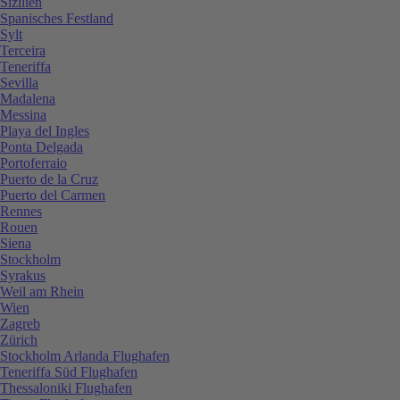
Sizilien
Spanisches Festland
Sylt
Terceira
Teneriffa
Sevilla
Madalena
Messina
Playa del Ingles
Ponta Delgada
Portoferraio
Puerto de la Cruz
Puerto del Carmen
Rennes
Rouen
Siena
Stockholm
Syrakus
Weil am Rhein
Wien
Zagreb
Zürich
Stockholm Arlanda Flughafen
Teneriffa Süd Flughafen
Thessaloniki Flughafen