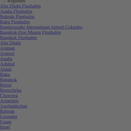
Regionen
Abu Dhabi Flughafen
Aqaba Flughafen
Bahrain Flughafen
Baku Flughafen
Bandaranaike International Airport Colombo
Bangkok-Don Muang Flughafen
Bangkok Flughafen
Abu Dhabi
Amman
Aomori
Aqaba
Ashdod
Atami
Baku
Bangkok
Beirut
Beerscheba
Chaweng
Armenien
Aserbaidschan
Bahrain
Georgien
Guam
Israel