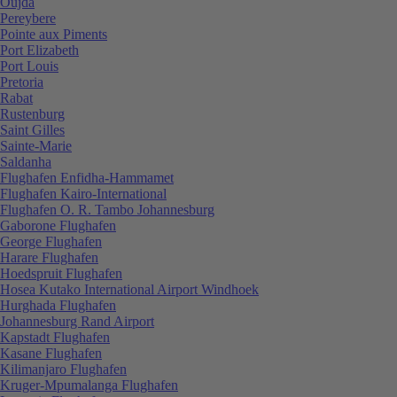
Oujda
Pereybere
Pointe aux Piments
Port Elizabeth
Port Louis
Pretoria
Rabat
Rustenburg
Saint Gilles
Sainte-Marie
Saldanha
Flughafen Enfidha-Hammamet
Flughafen Kairo-International
Flughafen O. R. Tambo Johannesburg
Gaborone Flughafen
George Flughafen
Harare Flughafen
Hoedspruit Flughafen
Hosea Kutako International Airport Windhoek
Hurghada Flughafen
Johannesburg Rand Airport
Kapstadt Flughafen
Kasane Flughafen
Kilimanjaro Flughafen
Kruger-Mpumalanga Flughafen