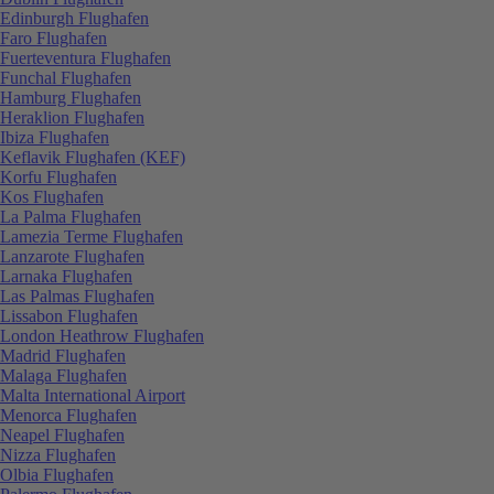
Edinburgh Flughafen
Faro Flughafen
Fuerteventura Flughafen
Funchal Flughafen
Hamburg Flughafen
Heraklion Flughafen
Ibiza Flughafen
Keflavik Flughafen (KEF)
Korfu Flughafen
Kos Flughafen
La Palma Flughafen
Lamezia Terme Flughafen
Lanzarote Flughafen
Larnaka Flughafen
Las Palmas Flughafen
Lissabon Flughafen
London Heathrow Flughafen
Madrid Flughafen
Malaga Flughafen
Malta International Airport
Menorca Flughafen
Neapel Flughafen
Nizza Flughafen
Olbia Flughafen