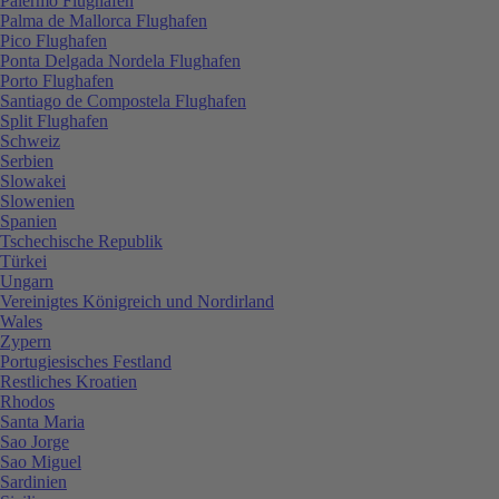
Palermo Flughafen
Palma de Mallorca Flughafen
Pico Flughafen
Ponta Delgada Nordela Flughafen
Porto Flughafen
Santiago de Compostela Flughafen
Split Flughafen
Schweiz
Serbien
Slowakei
Slowenien
Spanien
Tschechische Republik
Türkei
Ungarn
Vereinigtes Königreich und Nordirland
Wales
Zypern
Portugiesisches Festland
Restliches Kroatien
Rhodos
Santa Maria
Sao Jorge
Sao Miguel
Sardinien