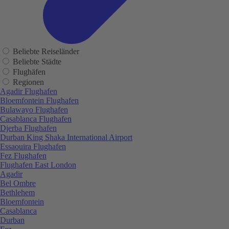
Beliebte Reiseländer
Beliebte Städte
Flughäfen
Regionen
Agadir Flughafen
Bloemfontein Flughafen
Bulawayo Flughafen
Casablanca Flughafen
Djerba Flughafen
Durban King Shaka International Airport
Essaouira Flughafen
Fez Flughafen
Flughafen East London
Agadir
Bel Ombre
Bethlehem
Bloemfontein
Casablanca
Durban