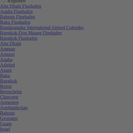
Regionen
Abu Dhabi Flughafen
Aqaba Flughafen
Bahrain Flughafen
Baku Flughafen
Bandaranaike International Airport Colombo
Bangkok-Don Muang Flughafen
Bangkok Flughafen
Abu Dhabi
Amman
Aomori
Aqaba
Ashdod
Atami
Baku
Bangkok
Beirut
Beerscheba
Chaweng
Armenien
Aserbaidschan
Bahrain
Georgien
Guam
Israel