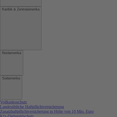
Karibik & Zentralamerika
Nordamerika
Südamerika
Vollkaskoschutz
Landesübliche Haftpflichtversicherung
Zusatzhaftpflichtversicherung in Höhe von 10 Mio. Euro
Kfz-Diebstahlschutz