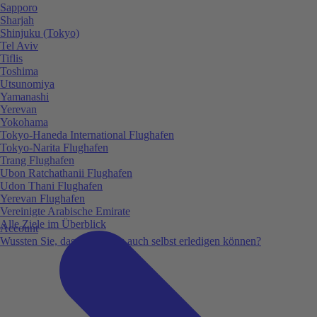
Sapporo
Sharjah
Shinjuku (Tokyo)
Tel Aviv
Tiflis
Toshima
Utsunomiya
Yamanashi
Yerevan
Yokohama
Tokyo-Haneda International Flughafen
Tokyo-Narita Flughafen
Trang Flughafen
Ubon Ratchathanii Flughafen
Udon Thani Flughafen
Yerevan Flughafen
Vereinigte Arabische Emirate
Alle Ziele im Überblick
Account
Wussten Sie, dass Sie vieles auch selbst erledigen können?