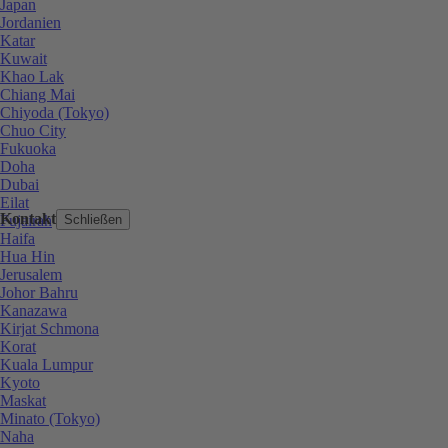
Japan
Jordanien
Katar
Kuwait
Khao Lak
Chiang Mai
Chiyoda (Tokyo)
Chuo City
Fukuoka
Doha
Dubai
Eilat
Kontakt
Fujairah
Schließen
Haifa
Hua Hin
Jerusalem
Johor Bahru
Kanazawa
Kirjat Schmona
Korat
Kuala Lumpur
Kyoto
Maskat
Minato (Tokyo)
Naha