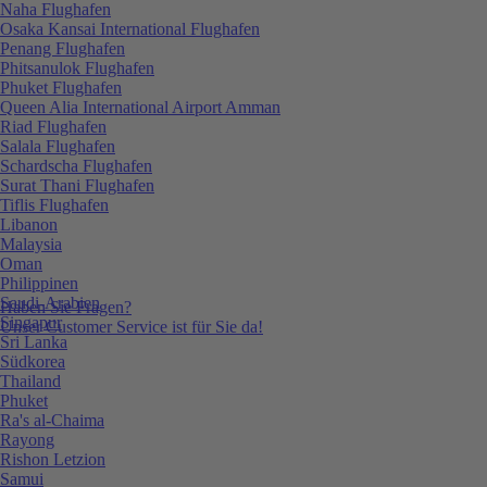
Naha Flughafen
Osaka Kansai International Flughafen
Penang Flughafen
Phitsanulok Flughafen
Phuket Flughafen
Queen Alia International Airport Amman
Riad Flughafen
Salala Flughafen
Schardscha Flughafen
Surat Thani Flughafen
Tiflis Flughafen
Libanon
Malaysia
Oman
Philippinen
Saudi-Arabien
Haben Sie Fragen?
Singapur
Unser Customer Service ist für Sie da!
Sri Lanka
Südkorea
Thailand
Phuket
Ra's al-Chaima
Rayong
Rishon Letzion
Samui