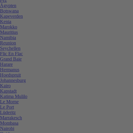
Fez
Ägypten
Botswana
Kapeverden
Kenia
Marokko
Mauritius
Namibia
Reunion
Seychellen
Flic En Flac
Grand Baie
Harare
Hermanus
Hoedspruit
Johannesburg
Kairo
Kapstadt
Katima Mulilo
Le Morne
Le Port
Lüderitz
Marrakesch
Mombasa
Nairobi