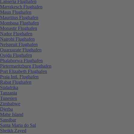
Lanseria Flughafen
Marrakesch Flughafen
Maun Flughafen
Mauritius Flughafen
Mombasa Flughafen
Monastir Flughafen
Nador Flughafen
Nairobi Flughafen
Nelspruit Flughafen
Ouarzazate Flughafen
Oujda Flughafen
Phalaborwa Flughafen
Pietermaritzburg Flughafen
Port Elizabeth Flughafen
Praia Intl. Flughafen
Rabat Flughafen
Südafrika
Tanzania
Tunesien
Zimbabwe
Djerba
Mahe Island
Sansibar
Santa Maria do Sal
Sheikh Zayed