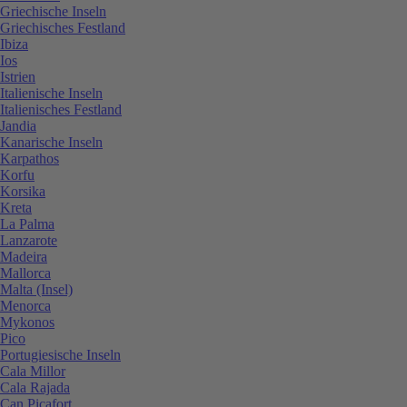
Griechische Inseln
Griechisches Festland
Ibiza
Ios
Istrien
Italienische Inseln
Italienisches Festland
Jandia
Kanarische Inseln
Karpathos
Korfu
Korsika
Kreta
La Palma
Lanzarote
Madeira
Mallorca
Malta (Insel)
Menorca
Mykonos
Pico
Portugiesische Inseln
Cala Millor
Cala Rajada
Can Picafort