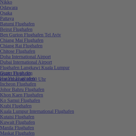
Nikko
Odawara
Osaka
Pattaya
Batumi Flughafen
Beirut Flughafen
Ben Gurion Flughafen Tel Aviv
Chiang Mai Flughafen
Chiang Rai Flughafen
Chitose Flughafen
Doha International Airport
Dubai International Airport
Flughafen Langkawi Kuala Lumpur
Guam Flughafen
0848 / 19 96 00
Hat Yai Flughafen
erreichbar ab 10:00 Uhr
Incheon Flughafen
Johor Bahru Flughafen
Khon Kaen Flughafen
Ko Samui Flughafen
Krabi Flughafen
Kuala Lumpur International Flughafen
Kutaisi Flughafen
Kuwait Flughafen
Manila Flughafen
Maskat Flughafen