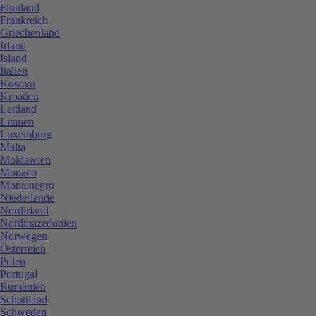
Finnland
Frankreich
Griechenland
Irland
Island
Italien
Kosovo
Kroatien
Lettland
Litauen
Luxemburg
Malta
Moldawien
Monaco
Montenegro
Niederlande
Nordirland
Nordmazedonien
Norwegen
Österreich
Polen
Portugal
Rumänien
Schottland
Schweden