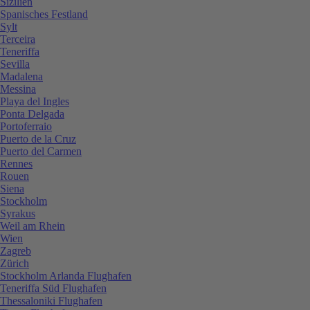
Sizilien
Spanisches Festland
Sylt
Terceira
Teneriffa
Sevilla
Madalena
Messina
Playa del Ingles
Ponta Delgada
Portoferraio
Puerto de la Cruz
Puerto del Carmen
Rennes
Rouen
Siena
Stockholm
Syrakus
Weil am Rhein
Wien
Zagreb
Zürich
Stockholm Arlanda Flughafen
Teneriffa Süd Flughafen
Thessaloniki Flughafen