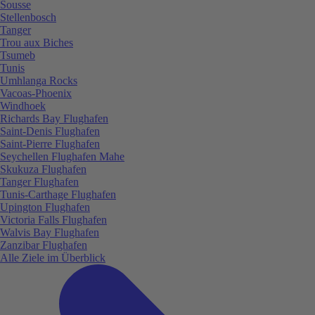
Sousse
Stellenbosch
Tanger
Trou aux Biches
Tsumeb
Tunis
Umhlanga Rocks
Vacoas-Phoenix
Windhoek
Richards Bay Flughafen
Saint-Denis Flughafen
Saint-Pierre Flughafen
Seychellen Flughafen Mahe
Skukuza Flughafen
Tanger Flughafen
Tunis-Carthage Flughafen
Upington Flughafen
Victoria Falls Flughafen
Walvis Bay Flughafen
Zanzibar Flughafen
Alle Ziele im Überblick