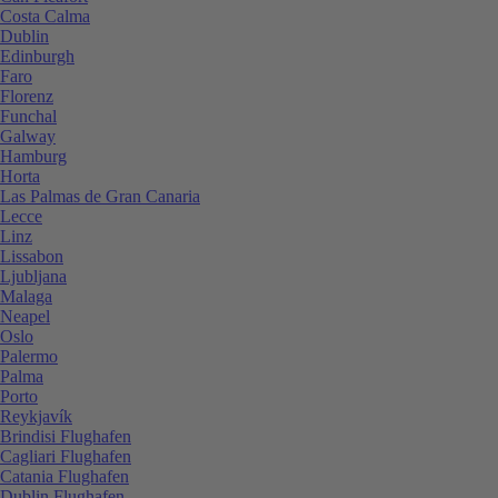
Costa Calma
Dublin
Edinburgh
Faro
Florenz
Funchal
Galway
Hamburg
Horta
Las Palmas de Gran Canaria
Lecce
Linz
Lissabon
Ljubljana
Malaga
Neapel
Oslo
Palermo
Palma
Porto
Reykjavík
Brindisi Flughafen
Cagliari Flughafen
Catania Flughafen
Dublin Flughafen