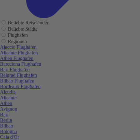
Beliebte Reiseländer
Beliebte Städte
Flughäfen
Regionen
Ajaccio Flughafen
Alicante Flughafen
Athen Flughafen
Barcelona Flughafen
Bari Flughafen
Belgrad Flughafen
Bilbao Flughafen
Bordeaux Flughafen
Alcudia
Alicante
Athen
Avignon
Bari
Berlin
Bilbao
Bologna
Cala d'Or