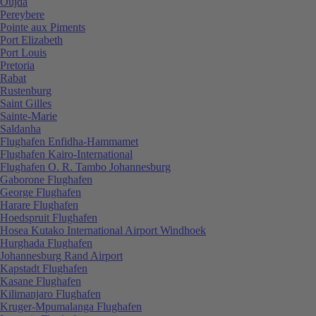
Oujda
Pereybere
Pointe aux Piments
Port Elizabeth
Port Louis
Pretoria
Rabat
Rustenburg
Saint Gilles
Sainte-Marie
Saldanha
Flughafen Enfidha-Hammamet
Flughafen Kairo-International
Flughafen O. R. Tambo Johannesburg
Gaborone Flughafen
George Flughafen
Harare Flughafen
Hoedspruit Flughafen
Hosea Kutako International Airport Windhoek
Hurghada Flughafen
Johannesburg Rand Airport
Kapstadt Flughafen
Kasane Flughafen
Kilimanjaro Flughafen
Kruger-Mpumalanga Flughafen