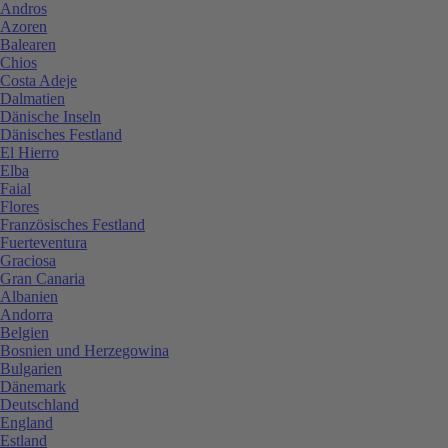
Andros
Azoren
Balearen
Chios
Costa Adeje
Dalmatien
Dänische Inseln
Dänisches Festland
El Hierro
Elba
Faial
Flores
Französisches Festland
Fuerteventura
Graciosa
Gran Canaria
Albanien
Andorra
Belgien
Bosnien und Herzegowina
Bulgarien
Dänemark
Deutschland
England
Estland