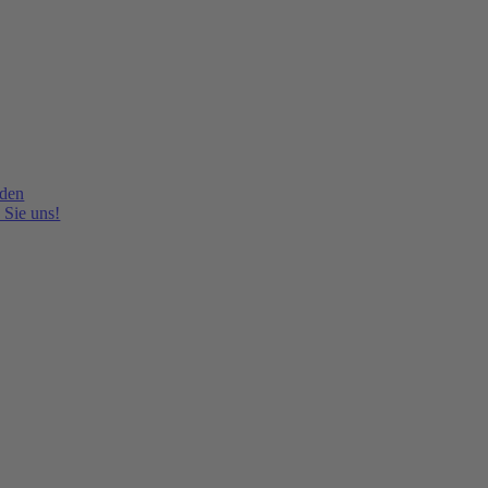
lden
 Sie uns!