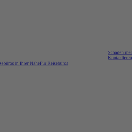
Schaden me
Kontaktieren
sebüros in Ihrer Nähe
Für Reisebüros