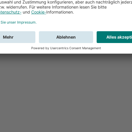
Feedback
Sie haben Fr
Buchung?