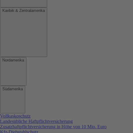
Karibik & Zentralamerika
Nordamerika
Südamerika
Vollkaskoschutz
Landesübliche Haftpflichtversicherung
Zusatzhaftpflichtversicherung in Höhe von 10 Mio. Euro
Kfz-Diebstahlschutz