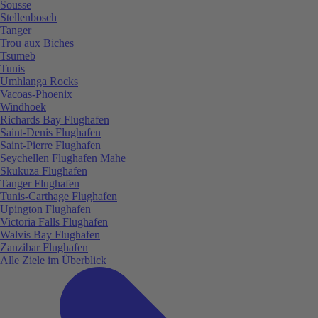
Sousse
Stellenbosch
Tanger
Trou aux Biches
Tsumeb
Tunis
Umhlanga Rocks
Vacoas-Phoenix
Windhoek
Richards Bay Flughafen
Saint-Denis Flughafen
Saint-Pierre Flughafen
Seychellen Flughafen Mahe
Skukuza Flughafen
Tanger Flughafen
Tunis-Carthage Flughafen
Upington Flughafen
Victoria Falls Flughafen
Walvis Bay Flughafen
Zanzibar Flughafen
Alle Ziele im Überblick