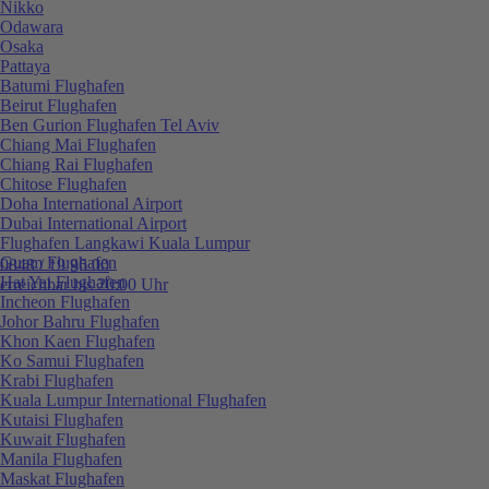
Nikko
Odawara
Osaka
Pattaya
Batumi Flughafen
Beirut Flughafen
Ben Gurion Flughafen Tel Aviv
Chiang Mai Flughafen
Chiang Rai Flughafen
Chitose Flughafen
Doha International Airport
Dubai International Airport
Flughafen Langkawi Kuala Lumpur
Guam Flughafen
0848 / 19 96 00
Hat Yai Flughafen
erreichbar bis 20:00 Uhr
Incheon Flughafen
Johor Bahru Flughafen
Khon Kaen Flughafen
Ko Samui Flughafen
Krabi Flughafen
Kuala Lumpur International Flughafen
Kutaisi Flughafen
Kuwait Flughafen
Manila Flughafen
Maskat Flughafen