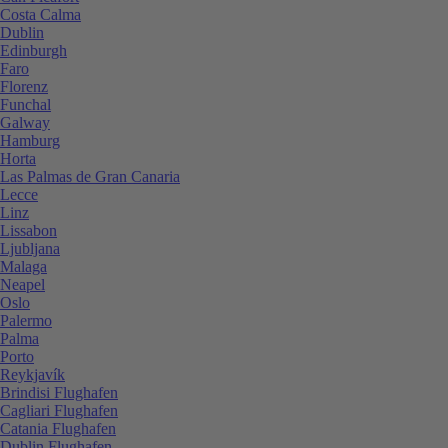
Costa Calma
Dublin
Edinburgh
Faro
Florenz
Funchal
Galway
Hamburg
Horta
Las Palmas de Gran Canaria
Lecce
Linz
Lissabon
Ljubljana
Malaga
Neapel
Oslo
Palermo
Palma
Porto
Reykjavík
Brindisi Flughafen
Cagliari Flughafen
Catania Flughafen
Dublin Flughafen