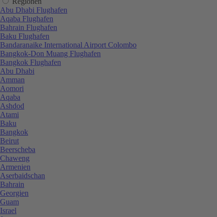
Regionen
Abu Dhabi Flughafen
Aqaba Flughafen
Bahrain Flughafen
Baku Flughafen
Bandaranaike International Airport Colombo
Bangkok-Don Muang Flughafen
Bangkok Flughafen
Abu Dhabi
Amman
Aomori
Aqaba
Ashdod
Atami
Baku
Bangkok
Beirut
Beerscheba
Chaweng
Armenien
Aserbaidschan
Bahrain
Georgien
Guam
Israel