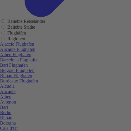
Beliebte Reiseländer
Beliebte Städte
Flughäfen
Regionen
Ajaccio Flughafen
Alicante Flughafen
Athen Flughafen
Barcelona Flughafen
Bari Flughafen
Belgrad Flughafen
Bilbao Flughafen
Bordeaux Flughafen
Alcudia
Alicante
Athen
Avignon
Bari
Berlin
Bilbao
Bologna
Cala d'Or