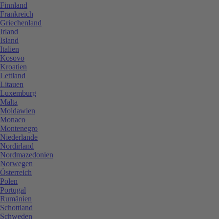
Finnland
Frankreich
Griechenland
Irland
Island
Italien
Kosovo
Kroatien
Lettland
Litauen
Luxemburg
Malta
Moldawien
Monaco
Montenegro
Niederlande
Nordirland
Nordmazedonien
Norwegen
Österreich
Polen
Portugal
Rumänien
Schottland
Schweden