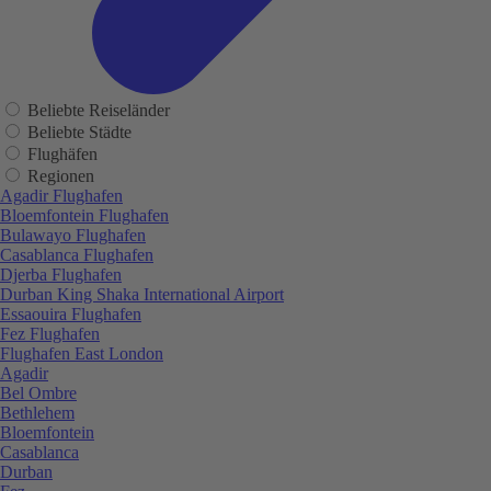
Beliebte Reiseländer
Beliebte Städte
Flughäfen
Regionen
Agadir Flughafen
Bloemfontein Flughafen
Bulawayo Flughafen
Casablanca Flughafen
Djerba Flughafen
Durban King Shaka International Airport
Essaouira Flughafen
Fez Flughafen
Flughafen East London
Agadir
Bel Ombre
Bethlehem
Bloemfontein
Casablanca
Durban