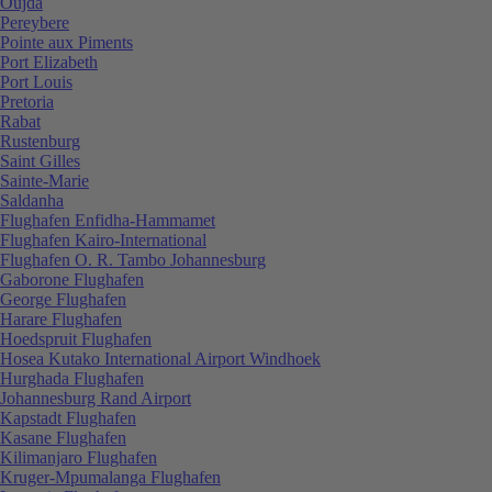
Oujda
Pereybere
Pointe aux Piments
Port Elizabeth
Port Louis
Pretoria
Rabat
Rustenburg
Saint Gilles
Sainte-Marie
Saldanha
Flughafen Enfidha-Hammamet
Flughafen Kairo-International
Flughafen O. R. Tambo Johannesburg
Gaborone Flughafen
George Flughafen
Harare Flughafen
Hoedspruit Flughafen
Hosea Kutako International Airport Windhoek
Hurghada Flughafen
Johannesburg Rand Airport
Kapstadt Flughafen
Kasane Flughafen
Kilimanjaro Flughafen
Kruger-Mpumalanga Flughafen