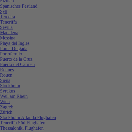
Sizilien
Spanisches Festland
Sylt
Terceira
Teneriffa
Sevilla
Madalena
Messina
Playa del Ingles
Ponta Delgada
Portoferraio
Puerto de la Cruz
Puerto del Carmen
Rennes
Rouen
Siena
Stockholm
Syrakus
Weil am Rhein
Wien
Zagreb
Zürich
Stockholm Arlanda Flughafen
Teneriffa Süd Flughafen
Thessaloniki Flughafen