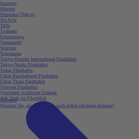
Sapporo
Sharjah
Shinjuku (Tokyo)
Tel Aviv
Tiflis
Toshima
Utsunomiya
Yamanashi
Yerevan
Yokohama
Tokyo-Haneda International Flughafen
Tokyo-Narita Flughafen
Trang Flughafen
Ubon Ratchathanii Flughafen
Udon Thani Flughafen
Yerevan Flughafen
Vereinigte Arabische Emirate
Alle Ziele im Überblick
Account
Wussten Sie, dass Sie vieles auch selbst erledigen können?