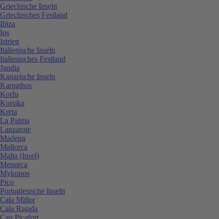
Griechische Inseln
Griechisches Festland
Ibiza
Ios
Istrien
Italienische Inseln
Italienisches Festland
Jandia
Kanarische Inseln
Karpathos
Korfu
Korsika
Kreta
La Palma
Lanzarote
Madeira
Mallorca
Malta (Insel)
Menorca
Mykonos
Pico
Portugiesische Inseln
Cala Millor
Cala Rajada
Can Picafort