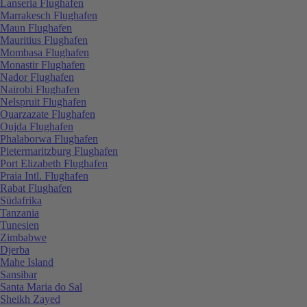
Lanseria Flughafen
Marrakesch Flughafen
Maun Flughafen
Mauritius Flughafen
Mombasa Flughafen
Monastir Flughafen
Nador Flughafen
Nairobi Flughafen
Nelspruit Flughafen
Ouarzazate Flughafen
Oujda Flughafen
Phalaborwa Flughafen
Pietermaritzburg Flughafen
Port Elizabeth Flughafen
Praia Intl. Flughafen
Rabat Flughafen
Südafrika
Tanzania
Tunesien
Zimbabwe
Djerba
Mahe Island
Sansibar
Santa Maria do Sal
Sheikh Zayed