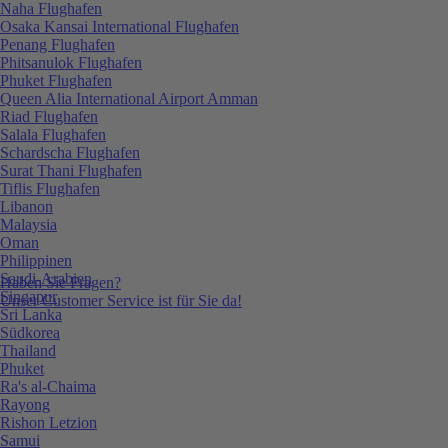
Naha Flughafen
Osaka Kansai International Flughafen
Penang Flughafen
Phitsanulok Flughafen
Phuket Flughafen
Queen Alia International Airport Amman
Riad Flughafen
Salala Flughafen
Schardscha Flughafen
Surat Thani Flughafen
Tiflis Flughafen
Libanon
Malaysia
Oman
Philippinen
Saudi-Arabien
Haben Sie Fragen?
Singapur
Unser Customer Service ist für Sie da!
Sri Lanka
Südkorea
Thailand
Phuket
Ra's al-Chaima
Rayong
Rishon Letzion
Samui