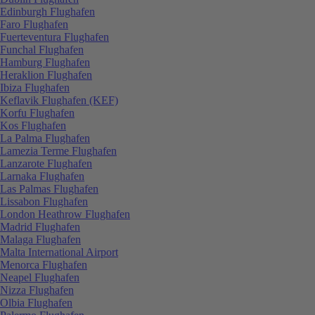
Edinburgh Flughafen
Faro Flughafen
Fuerteventura Flughafen
Funchal Flughafen
Hamburg Flughafen
Heraklion Flughafen
Ibiza Flughafen
Keflavik Flughafen (KEF)
Korfu Flughafen
Kos Flughafen
La Palma Flughafen
Lamezia Terme Flughafen
Lanzarote Flughafen
Larnaka Flughafen
Las Palmas Flughafen
Lissabon Flughafen
London Heathrow Flughafen
Madrid Flughafen
Malaga Flughafen
Malta International Airport
Menorca Flughafen
Neapel Flughafen
Nizza Flughafen
Olbia Flughafen