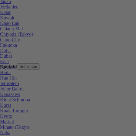
Japan
Jordanien
Katar
Kuwait
Khao Lak
Chiang Mai
Chiyoda (Tokyo)
Chuo City
Fukuoka
Doha
Dubai
Eilat
Kontakt
Fujairah
Schließen
Haifa
Hua Hin
Jerusalem
Johor Bahru
Kanazawa
Kirjat Schmona
Korat
Kuala Lumpur
Kyoto
Maskat
Minato (Tokyo)
Naha