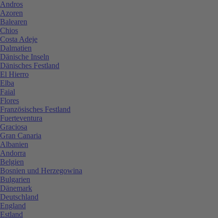
Andros
Azoren
Balearen
Chios
Costa Adeje
Dalmatien
Dänische Inseln
Dänisches Festland
El Hierro
Elba
Faial
Flores
Französisches Festland
Fuerteventura
Graciosa
Gran Canaria
Albanien
Andorra
Belgien
Bosnien und Herzegowina
Bulgarien
Dänemark
Deutschland
England
Estland