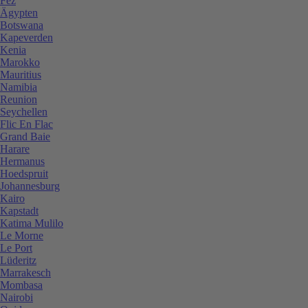
Fez
Ägypten
Botswana
Kapeverden
Kenia
Marokko
Mauritius
Namibia
Reunion
Seychellen
Flic En Flac
Grand Baie
Harare
Hermanus
Hoedspruit
Johannesburg
Kairo
Kapstadt
Katima Mulilo
Le Morne
Le Port
Lüderitz
Marrakesch
Mombasa
Nairobi