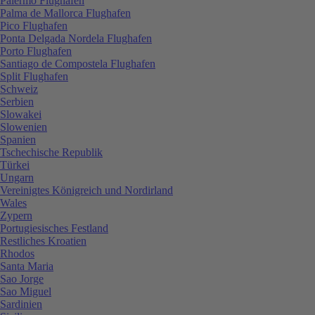
Palermo Flughafen
Palma de Mallorca Flughafen
Pico Flughafen
Ponta Delgada Nordela Flughafen
Porto Flughafen
Santiago de Compostela Flughafen
Split Flughafen
Schweiz
Serbien
Slowakei
Slowenien
Spanien
Tschechische Republik
Türkei
Ungarn
Vereinigtes Königreich und Nordirland
Wales
Zypern
Portugiesisches Festland
Restliches Kroatien
Rhodos
Santa Maria
Sao Jorge
Sao Miguel
Sardinien