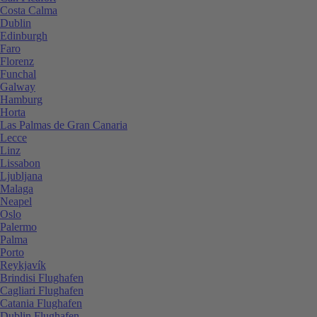
Costa Calma
Dublin
Edinburgh
Faro
Florenz
Funchal
Galway
Hamburg
Horta
Las Palmas de Gran Canaria
Lecce
Linz
Lissabon
Ljubljana
Malaga
Neapel
Oslo
Palermo
Palma
Porto
Reykjavík
Brindisi Flughafen
Cagliari Flughafen
Catania Flughafen
Dublin Flughafen