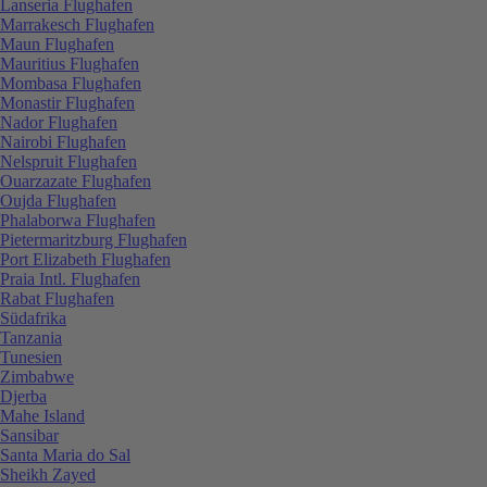
Lanseria Flughafen
Marrakesch Flughafen
Maun Flughafen
Mauritius Flughafen
Mombasa Flughafen
Monastir Flughafen
Nador Flughafen
Nairobi Flughafen
Nelspruit Flughafen
Ouarzazate Flughafen
Oujda Flughafen
Phalaborwa Flughafen
Pietermaritzburg Flughafen
Port Elizabeth Flughafen
Praia Intl. Flughafen
Rabat Flughafen
Südafrika
Tanzania
Tunesien
Zimbabwe
Djerba
Mahe Island
Sansibar
Santa Maria do Sal
Sheikh Zayed