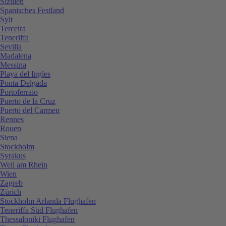
Sizilien
Spanisches Festland
Sylt
Terceira
Teneriffa
Sevilla
Madalena
Messina
Playa del Ingles
Ponta Delgada
Portoferraio
Puerto de la Cruz
Puerto del Carmen
Rennes
Rouen
Siena
Stockholm
Syrakus
Weil am Rhein
Wien
Zagreb
Zürich
Stockholm Arlanda Flughafen
Teneriffa Süd Flughafen
Thessaloniki Flughafen