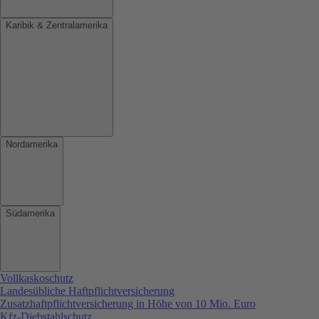
Karibik & Zentralamerika
Nordamerika
Südamerika
Vollkaskoschutz
Landesübliche Haftpflichtversicherung
Zusatzhaftpflichtversicherung in Höhe von 10 Mio. Euro
Kfz-Diebstahlschutz