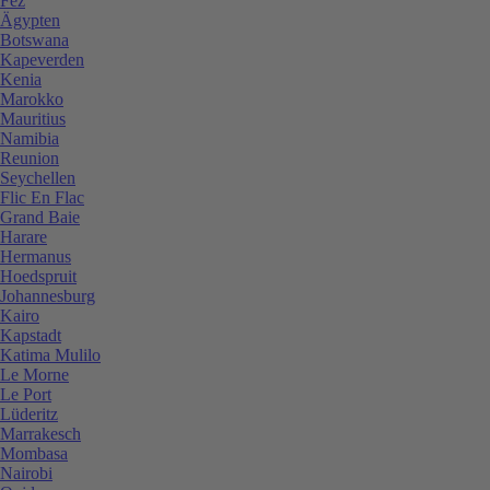
Fez
Ägypten
Botswana
Kapeverden
Kenia
Marokko
Mauritius
Namibia
Reunion
Seychellen
Flic En Flac
Grand Baie
Harare
Hermanus
Hoedspruit
Johannesburg
Kairo
Kapstadt
Katima Mulilo
Le Morne
Le Port
Lüderitz
Marrakesch
Mombasa
Nairobi