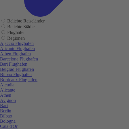
Beliebte Reiseländer
Beliebte Städte
Flughäfen
Regionen
Ajaccio Flughafen
Alicante Flughafen
Athen Flughafen
Barcelona Flughafen
Bari Flughafen
Belgrad Flughafen
Bilbao Flughafen
Bordeaux Flughafen
Alcudia
Alicante
Athen
Avignon
Bari
Berlin
Bilbao
Bologna
Cala d'Or