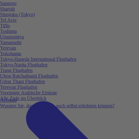
Sapporo
Sharjah
Shinjuku (Tokyo)
Tel Aviv
Tiflis
Toshima
Utsunomiya
Yamanashi
Yerevan
Yokohama
Tokyo-Haneda International Flughafen
Tokyo-Narita Flughafen
Trang Flughafen
Ubon Ratchathanii Flughafen
Udon Thani Flughafen
Yerevan Flughafen
Vereinigte Arabische Emirate
Alle Ziele im Überblick
Account
Wussten Sie, dass Sie vieles auch selbst erledigen können?