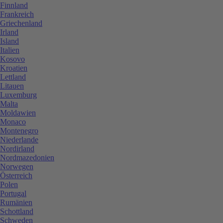
Finnland
Frankreich
Griechenland
Irland
Island
Italien
Kosovo
Kroatien
Lettland
Litauen
Luxemburg
Malta
Moldawien
Monaco
Montenegro
Niederlande
Nordirland
Nordmazedonien
Norwegen
Österreich
Polen
Portugal
Rumänien
Schottland
Schweden