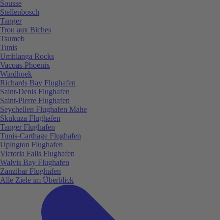
Sousse
Stellenbosch
Tanger
Trou aux Biches
Tsumeb
Tunis
Umhlanga Rocks
Vacoas-Phoenix
Windhoek
Richards Bay Flughafen
Saint-Denis Flughafen
Saint-Pierre Flughafen
Seychellen Flughafen Mahe
Skukuza Flughafen
Tanger Flughafen
Tunis-Carthage Flughafen
Upington Flughafen
Victoria Falls Flughafen
Walvis Bay Flughafen
Zanzibar Flughafen
Alle Ziele im Überblick