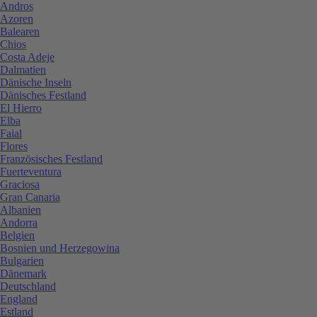
Andros
Azoren
Balearen
Chios
Costa Adeje
Dalmatien
Dänische Inseln
Dänisches Festland
El Hierro
Elba
Faial
Flores
Französisches Festland
Fuerteventura
Graciosa
Gran Canaria
Albanien
Andorra
Belgien
Bosnien und Herzegowina
Bulgarien
Dänemark
Deutschland
England
Estland