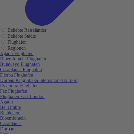
Beliebte Reiseländer
Beliebte Städte
Flughäfen
Regionen
Agadir Flughafen
Bloemfontein Flughafen
Bulawayo Flughafen
Casablanca Flughafen
Djerba Flughafen
Durban King Shaka International Airport
Essaouira Flughafen
Fez Flughafen
Flughafen East London
Agadir
Bel Ombre
Bethlehem
Bloemfontein
Casablanca
Durban