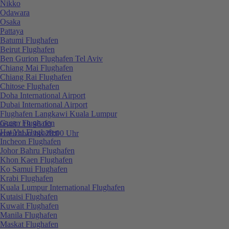
Nikko
Odawara
Osaka
Pattaya
Batumi Flughafen
Beirut Flughafen
Ben Gurion Flughafen Tel Aviv
Chiang Mai Flughafen
Chiang Rai Flughafen
Chitose Flughafen
Doha International Airport
Dubai International Airport
Flughafen Langkawi Kuala Lumpur
Guam Flughafen
0848 / 19 96 00
Hat Yai Flughafen
erreichbar bis 20:00 Uhr
Incheon Flughafen
Johor Bahru Flughafen
Khon Kaen Flughafen
Ko Samui Flughafen
Krabi Flughafen
Kuala Lumpur International Flughafen
Kutaisi Flughafen
Kuwait Flughafen
Manila Flughafen
Maskat Flughafen