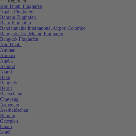
Regionen
Abu Dhabi Flughafen
Aqaba Flughafen
Bahrain Flughafen
Baku Flughafen
Bandaranaike International Airport Colombo
Bangkok-Don Muang Flughafen
Bangkok Flughafen
Abu Dhabi
Amman
Aomori
Aqaba
Ashdod
Atami
Baku
Bangkok
Beirut
Beerscheba
Chaweng
Armenien
Aserbaidschan
Bahrain
Georgien
Guam
Israel