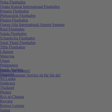
Naha Flughafen
Osaka Kansai International Flughafen
Penang Flughafen
Phitsanulok Flughafen
Phuket Flughafen
Queen Alia International Airport Amman
Riad Flughafen
Salala Flughafen
Schardscha Flughafen
Surat Thani Flughafen
Tiflis Flughafen
Libanon
Malaysia
Oman
Philippinen
Saudi-Arabien
Haben Sie Fragen?
Singapur
Unser Customer Service ist für Sie da!
Sri Lanka
Südkorea
Thailand
Phuket
Ra's al-Chaima
Rayong
Rishon Letzion
Samui