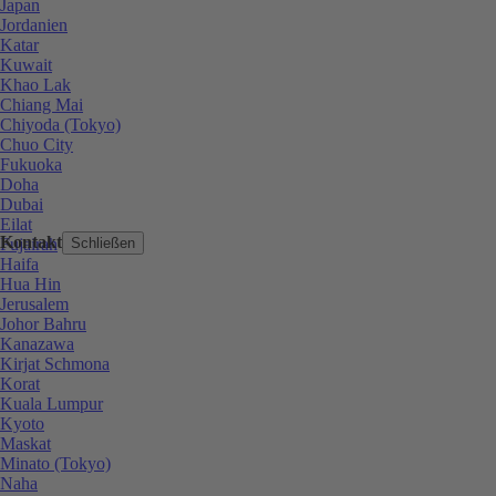
Japan
Jordanien
Katar
Kuwait
Khao Lak
Chiang Mai
Chiyoda (Tokyo)
Chuo City
Fukuoka
Doha
Dubai
Eilat
Kontakt
Fujairah
Schließen
Haifa
Hua Hin
Jerusalem
Johor Bahru
Kanazawa
Kirjat Schmona
Korat
Kuala Lumpur
Kyoto
Maskat
Minato (Tokyo)
Naha