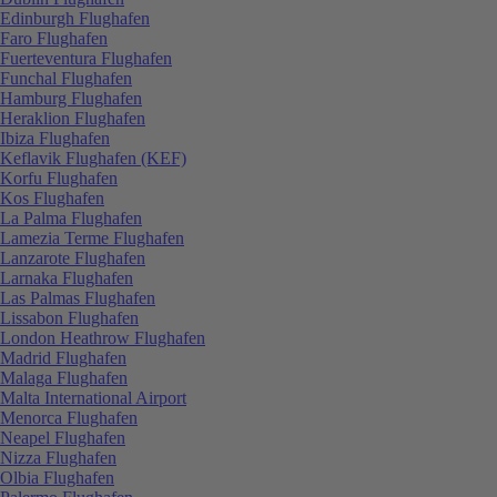
Edinburgh Flughafen
Faro Flughafen
Fuerteventura Flughafen
Funchal Flughafen
Hamburg Flughafen
Heraklion Flughafen
Ibiza Flughafen
Keflavik Flughafen (KEF)
Korfu Flughafen
Kos Flughafen
La Palma Flughafen
Lamezia Terme Flughafen
Lanzarote Flughafen
Larnaka Flughafen
Las Palmas Flughafen
Lissabon Flughafen
London Heathrow Flughafen
Madrid Flughafen
Malaga Flughafen
Malta International Airport
Menorca Flughafen
Neapel Flughafen
Nizza Flughafen
Olbia Flughafen