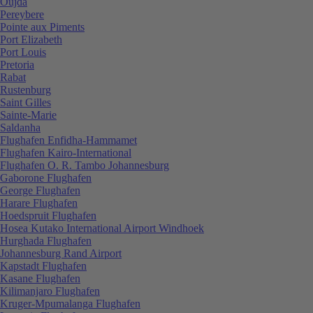
Oujda
Pereybere
Pointe aux Piments
Port Elizabeth
Port Louis
Pretoria
Rabat
Rustenburg
Saint Gilles
Sainte-Marie
Saldanha
Flughafen Enfidha-Hammamet
Flughafen Kairo-International
Flughafen O. R. Tambo Johannesburg
Gaborone Flughafen
George Flughafen
Harare Flughafen
Hoedspruit Flughafen
Hosea Kutako International Airport Windhoek
Hurghada Flughafen
Johannesburg Rand Airport
Kapstadt Flughafen
Kasane Flughafen
Kilimanjaro Flughafen
Kruger-Mpumalanga Flughafen