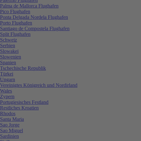
Palermo Flughafen
Palma de Mallorca Flughafen
Pico Flughafen
Ponta Delgada Nordela Flughafen
Porto Flughafen
Santiago de Compostela Flughafen
Split Flughafen
Schweiz
Serbien
Slowakei
Slowenien
Spanien
Tschechische Republik
Türkei
Ungarn
Vereinigtes Königreich und Nordirland
Wales
Zypern
Portugiesisches Festland
Restliches Kroatien
Rhodos
Santa Maria
Sao Jorge
Sao Miguel
Sardinien