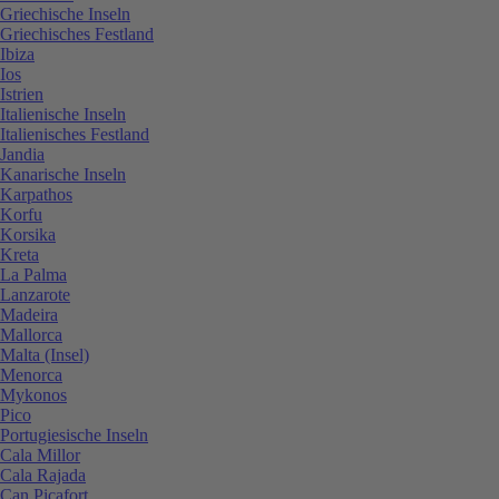
Griechische Inseln
Griechisches Festland
Ibiza
Ios
Istrien
Italienische Inseln
Italienisches Festland
Jandia
Kanarische Inseln
Karpathos
Korfu
Korsika
Kreta
La Palma
Lanzarote
Madeira
Mallorca
Malta (Insel)
Menorca
Mykonos
Pico
Portugiesische Inseln
Cala Millor
Cala Rajada
Can Picafort