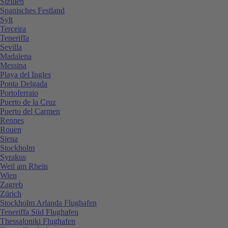
Sizilien
Spanisches Festland
Sylt
Terceira
Teneriffa
Sevilla
Madalena
Messina
Playa del Ingles
Ponta Delgada
Portoferraio
Puerto de la Cruz
Puerto del Carmen
Rennes
Rouen
Siena
Stockholm
Syrakus
Weil am Rhein
Wien
Zagreb
Zürich
Stockholm Arlanda Flughafen
Teneriffa Süd Flughafen
Thessaloniki Flughafen