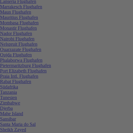
Lanseria Flughafen
Marrakesch Flughafen
Maun Flughafen
Mauritius Flughafen
Mombasa Flughafen
Monastir Flughafen
Nador Flughafen
Nairobi Flughafen
Nelspruit Flughafen
Ouarzazate Flughafen
Oujda Flughafen
Phalaborwa Flughafen
Pietermaritzburg Flughafen
Port Elizabeth Flughafen
Praia Intl. Flughafen
Rabat Flughafen
Südafrika
Tanzania
Tunesien
Zimbabwe
Djerba
Mahe Island
Sansibar
Santa Maria do Sal
Sheikh Zayed