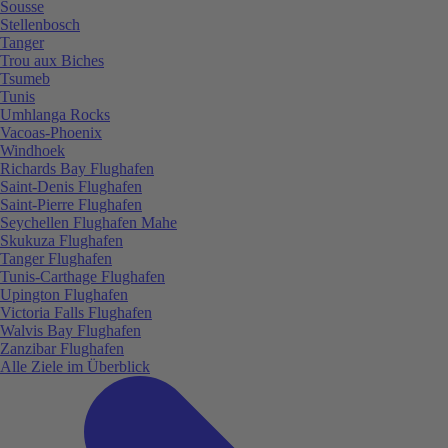
Sousse
Stellenbosch
Tanger
Trou aux Biches
Tsumeb
Tunis
Umhlanga Rocks
Vacoas-Phoenix
Windhoek
Richards Bay Flughafen
Saint-Denis Flughafen
Saint-Pierre Flughafen
Seychellen Flughafen Mahe
Skukuza Flughafen
Tanger Flughafen
Tunis-Carthage Flughafen
Upington Flughafen
Victoria Falls Flughafen
Walvis Bay Flughafen
Zanzibar Flughafen
Alle Ziele im Überblick