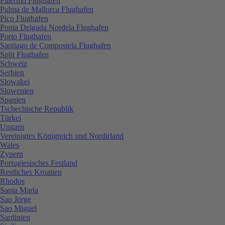
Palermo Flughafen
Palma de Mallorca Flughafen
Pico Flughafen
Ponta Delgada Nordela Flughafen
Porto Flughafen
Santiago de Compostela Flughafen
Split Flughafen
Schweiz
Serbien
Slowakei
Slowenien
Spanien
Tschechische Republik
Türkei
Ungarn
Vereinigtes Königreich und Nordirland
Wales
Zypern
Portugiesisches Festland
Restliches Kroatien
Rhodos
Santa Maria
Sao Jorge
Sao Miguel
Sardinien