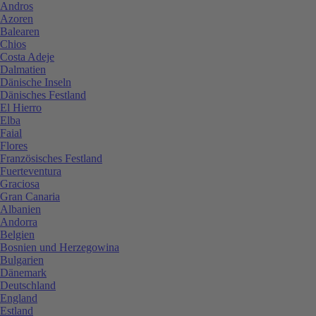
Andros
Azoren
Balearen
Chios
Costa Adeje
Dalmatien
Dänische Inseln
Dänisches Festland
El Hierro
Elba
Faial
Flores
Französisches Festland
Fuerteventura
Graciosa
Gran Canaria
Albanien
Andorra
Belgien
Bosnien und Herzegowina
Bulgarien
Dänemark
Deutschland
England
Estland