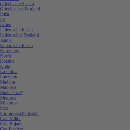
Griechische Inseln
Griechisches Festland
Ibiza
Ios
Istrien
Italienische Inseln
Italienisches Festland
Jandia
Kanarische Inseln
Karpathos
Korfu
Korsika
Kreta
La Palma
Lanzarote
Madeira
Mallorca
Malta (Insel)
Menorca
Mykonos
Pico
Portugiesische Inseln
Cala Millor
Cala Rajada
Can Picafort