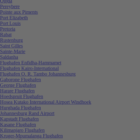
Oujda
Pereybere
Pointe aux Piments
Port Elizabeth
Port Louis
Pretoria
Rabat
Rustenburg
Saint Gilles
Sainte-Marie
Saldanha
Flughafen Enfidha-Hammamet
Flughafen Kairo-International
Flughafen O. R. Tambo Johannesburg
Gaborone Flughafen
George Flughafen
Harare Flughafen
Hoedspruit Flughafen
Hosea Kutako International Airport Windhoek
Hurghada Flughafen
Johannesburg Rand Airport
Kapstadt Flughafen
Kasane Flughafen
Kilimanjaro Flughafen
Kruger-Mpumalanga Flughafen