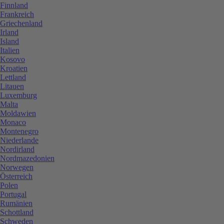
Finnland
Frankreich
Griechenland
Irland
Island
Italien
Kosovo
Kroatien
Lettland
Litauen
Luxemburg
Malta
Moldawien
Monaco
Montenegro
Niederlande
Nordirland
Nordmazedonien
Norwegen
Österreich
Polen
Portugal
Rumänien
Schottland
Schweden