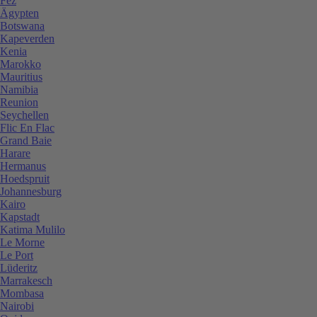
Fez
Ägypten
Botswana
Kapeverden
Kenia
Marokko
Mauritius
Namibia
Reunion
Seychellen
Flic En Flac
Grand Baie
Harare
Hermanus
Hoedspruit
Johannesburg
Kairo
Kapstadt
Katima Mulilo
Le Morne
Le Port
Lüderitz
Marrakesch
Mombasa
Nairobi