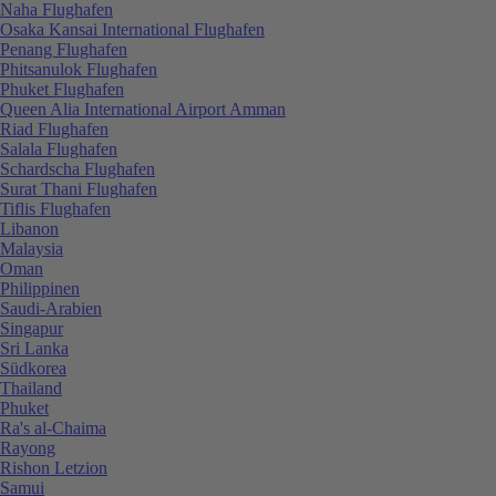
Naha Flughafen
Osaka Kansai International Flughafen
Penang Flughafen
Phitsanulok Flughafen
Phuket Flughafen
Queen Alia International Airport Amman
Riad Flughafen
Salala Flughafen
Schardscha Flughafen
Surat Thani Flughafen
Tiflis Flughafen
Libanon
Malaysia
Oman
Philippinen
Saudi-Arabien
Singapur
Sri Lanka
Südkorea
Thailand
Phuket
Ra's al-Chaima
Rayong
Rishon Letzion
Samui