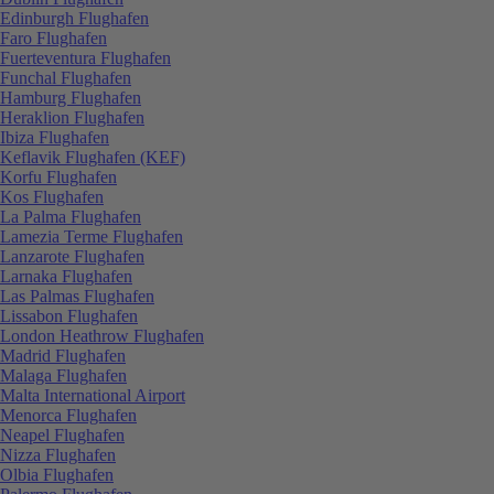
Edinburgh Flughafen
Faro Flughafen
Fuerteventura Flughafen
Funchal Flughafen
Hamburg Flughafen
Heraklion Flughafen
Ibiza Flughafen
Keflavik Flughafen (KEF)
Korfu Flughafen
Kos Flughafen
La Palma Flughafen
Lamezia Terme Flughafen
Lanzarote Flughafen
Larnaka Flughafen
Las Palmas Flughafen
Lissabon Flughafen
London Heathrow Flughafen
Madrid Flughafen
Malaga Flughafen
Malta International Airport
Menorca Flughafen
Neapel Flughafen
Nizza Flughafen
Olbia Flughafen