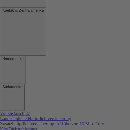
Karibik & Zentralamerika
Nordamerika
Südamerika
Vollkaskoschutz
Landesübliche Haftpflichtversicherung
Zusatzhaftpflichtversicherung in Höhe von 10 Mio. Euro
Kfz-Diebstahlschutz