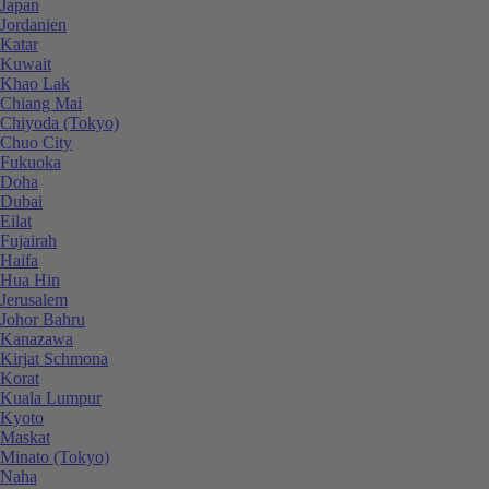
Japan
Jordanien
Katar
Kuwait
Khao Lak
Chiang Mai
Chiyoda (Tokyo)
Chuo City
Fukuoka
Doha
Dubai
Eilat
Fujairah
Haifa
Hua Hin
Jerusalem
Johor Bahru
Kanazawa
Kirjat Schmona
Korat
Kuala Lumpur
Kyoto
Maskat
Minato (Tokyo)
Naha