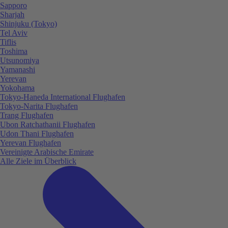
Sapporo
Sharjah
Shinjuku (Tokyo)
Tel Aviv
Tiflis
Toshima
Utsunomiya
Yamanashi
Yerevan
Yokohama
Tokyo-Haneda International Flughafen
Tokyo-Narita Flughafen
Trang Flughafen
Ubon Ratchathanii Flughafen
Udon Thani Flughafen
Yerevan Flughafen
Vereinigte Arabische Emirate
Alle Ziele im Überblick