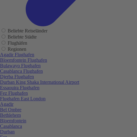
Beliebte Reiseländer
Beliebte Städte
Flughäfen
Regionen
Agadir Flughafen
Bloemfontein Flughafen
Bulawayo Flughafen
Casablanca Flughafen
Djerba Flughafen
Durban King Shaka International Airport
Essaouira Flughafen
Fez Flughafen
Flughafen East London
Agadir
Bel Ombre
Bethlehem
Bloemfontein
Casablanca
Durban