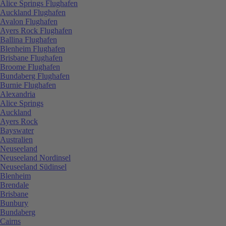
Alice Springs Flughafen
Auckland Flughafen
Avalon Flughafen
Ayers Rock Flughafen
Ballina Flughafen
Blenheim Flughafen
Brisbane Flughafen
Broome Flughafen
Bundaberg Flughafen
Burnie Flughafen
Alexandria
Alice Springs
Auckland
Ayers Rock
Bayswater
Australien
Neuseeland
Neuseeland Nordinsel
Neuseeland Südinsel
Blenheim
Brendale
Brisbane
Bunbury
Bundaberg
Cairns