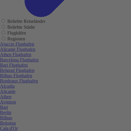
Beliebte Reiseländer
Beliebte Städte
Flughäfen
Regionen
Ajaccio Flughafen
Alicante Flughafen
Athen Flughafen
Barcelona Flughafen
Bari Flughafen
Belgrad Flughafen
Bilbao Flughafen
Bordeaux Flughafen
Alcudia
Alicante
Athen
Avignon
Bari
Berlin
Bilbao
Bologna
Cala d'Or