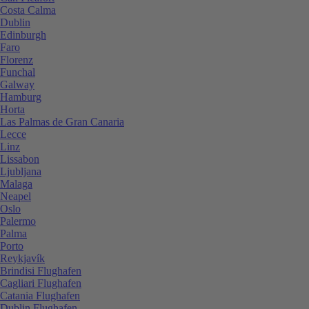
Costa Calma
Dublin
Edinburgh
Faro
Florenz
Funchal
Galway
Hamburg
Horta
Las Palmas de Gran Canaria
Lecce
Linz
Lissabon
Ljubljana
Malaga
Neapel
Oslo
Palermo
Palma
Porto
Reykjavík
Brindisi Flughafen
Cagliari Flughafen
Catania Flughafen
Dublin Flughafen