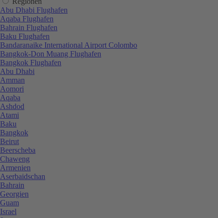
Regionen
Abu Dhabi Flughafen
Aqaba Flughafen
Bahrain Flughafen
Baku Flughafen
Bandaranaike International Airport Colombo
Bangkok-Don Muang Flughafen
Bangkok Flughafen
Abu Dhabi
Amman
Aomori
Aqaba
Ashdod
Atami
Baku
Bangkok
Beirut
Beerscheba
Chaweng
Armenien
Aserbaidschan
Bahrain
Georgien
Guam
Israel