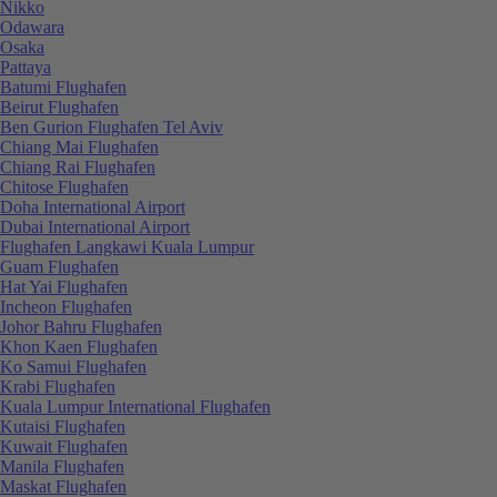
Nikko
Odawara
Osaka
Pattaya
Batumi Flughafen
Beirut Flughafen
Ben Gurion Flughafen Tel Aviv
Chiang Mai Flughafen
Chiang Rai Flughafen
Chitose Flughafen
Doha International Airport
Dubai International Airport
Flughafen Langkawi Kuala Lumpur
Guam Flughafen
Hat Yai Flughafen
Incheon Flughafen
Johor Bahru Flughafen
Khon Kaen Flughafen
Ko Samui Flughafen
Krabi Flughafen
Kuala Lumpur International Flughafen
Kutaisi Flughafen
Kuwait Flughafen
Manila Flughafen
Maskat Flughafen