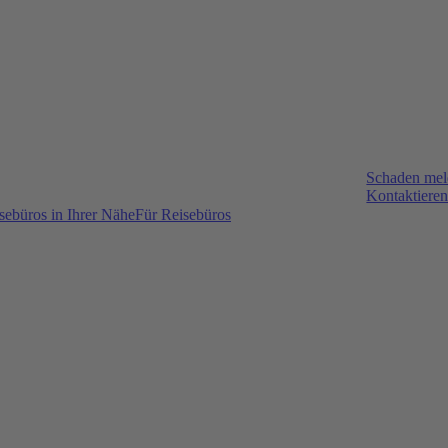
Schaden me
Kontaktieren
sebüros in Ihrer Nähe
Für Reisebüros