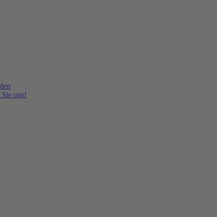
lden
 Sie uns!