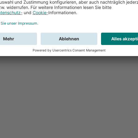
Feedback
Sie haben Fr
Buchung?