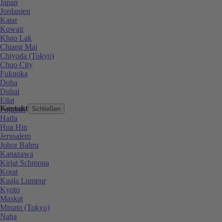
Japan
Jordanien
Katar
Kuwait
Khao Lak
Chiang Mai
Chiyoda (Tokyo)
Chuo City
Fukuoka
Doha
Dubai
Eilat
Kontakt
Fujairah
Schließen
Haifa
Hua Hin
Jerusalem
Johor Bahru
Kanazawa
Kirjat Schmona
Korat
Kuala Lumpur
Kyoto
Maskat
Minato (Tokyo)
Naha