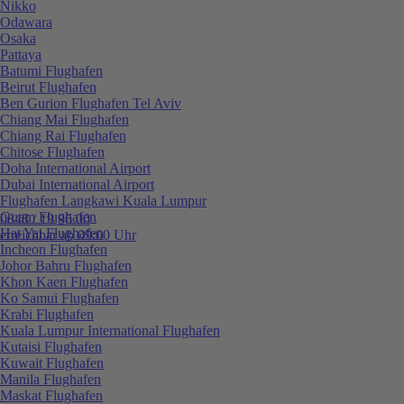
Nikko
Odawara
Osaka
Pattaya
Batumi Flughafen
Beirut Flughafen
Ben Gurion Flughafen Tel Aviv
Chiang Mai Flughafen
Chiang Rai Flughafen
Chitose Flughafen
Doha International Airport
Dubai International Airport
Flughafen Langkawi Kuala Lumpur
Guam Flughafen
0848 / 19 96 00
Hat Yai Flughafen
erreichbar ab 09:00 Uhr
Incheon Flughafen
Johor Bahru Flughafen
Khon Kaen Flughafen
Ko Samui Flughafen
Krabi Flughafen
Kuala Lumpur International Flughafen
Kutaisi Flughafen
Kuwait Flughafen
Manila Flughafen
Maskat Flughafen