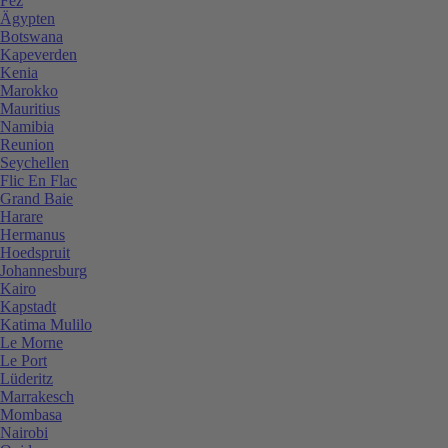
Fez
Ägypten
Botswana
Kapeverden
Kenia
Marokko
Mauritius
Namibia
Reunion
Seychellen
Flic En Flac
Grand Baie
Harare
Hermanus
Hoedspruit
Johannesburg
Kairo
Kapstadt
Katima Mulilo
Le Morne
Le Port
Lüderitz
Marrakesch
Mombasa
Nairobi