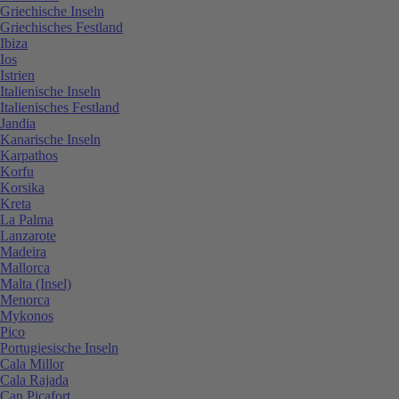
Griechische Inseln
Griechisches Festland
Ibiza
Ios
Istrien
Italienische Inseln
Italienisches Festland
Jandia
Kanarische Inseln
Karpathos
Korfu
Korsika
Kreta
La Palma
Lanzarote
Madeira
Mallorca
Malta (Insel)
Menorca
Mykonos
Pico
Portugiesische Inseln
Cala Millor
Cala Rajada
Can Picafort