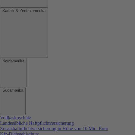
Karibik & Zentralamerika
Nordamerika
Südamerika
Vollkaskoschutz
Landesübliche Haftpflichtversicherung
Zusatzhaftpflichtversicherung in Höhe von 10 Mio. Euro
Kfz-Diebstahlschutz