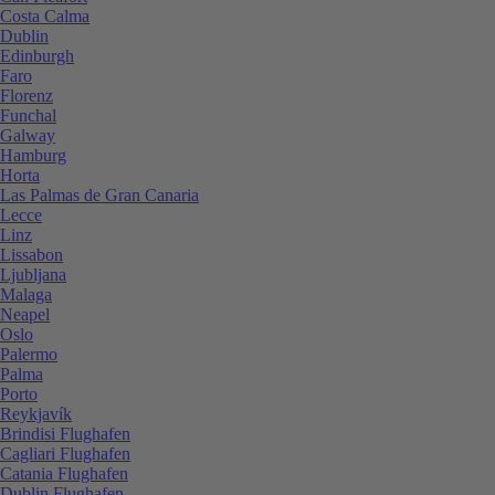
Costa Calma
Dublin
Edinburgh
Faro
Florenz
Funchal
Galway
Hamburg
Horta
Las Palmas de Gran Canaria
Lecce
Linz
Lissabon
Ljubljana
Malaga
Neapel
Oslo
Palermo
Palma
Porto
Reykjavík
Brindisi Flughafen
Cagliari Flughafen
Catania Flughafen
Dublin Flughafen