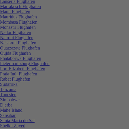
Lanseria Flughafen
Marrakesch Flughafen
Maun Flughafen
Mauritius Flughafen
Mombasa Flughafen
Monastir Flughafen
Nador Flughafen
Nairobi Flughafen
Nelspruit Flughafen
Ouarzazate Flughafen
Oujda Flughafen
Phalaborwa Flughafen
Pietermaritzburg Flughafen
Port Elizabeth Flughafen
Praia Intl. Flughafen
Rabat Flughafen
Südafrika
Tanzania
Tunesien
Zimbabwe
Djerba
Mahe Island
Sansibar
Santa Maria do Sal
Sheikh Zayed