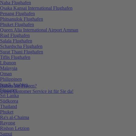
Naha Flughafen
Osaka Kansai International Flughafen
Penang Flughafen
Phitsanulok Flughafen
Phuket Flughafen
Queen Alia International Airport Amman
Riad Flughafen
Salala Flughafen
Schardscha Flughafen
Surat Thani Flughafen
Tiflis Flughafen
Libanon
Malaysia
Oman
Philippinen
Saudi-Arabien
Haben Sie Fragen?
Singapur
Unser Customer Service ist für Sie da!
Sri Lanka
Südkorea
Thailand
Phuket
Ra's al-Chaima
Rayong
Rishon Letzion
Samui