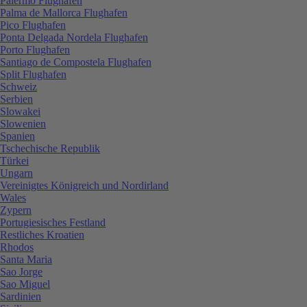
Palermo Flughafen
Palma de Mallorca Flughafen
Pico Flughafen
Ponta Delgada Nordela Flughafen
Porto Flughafen
Santiago de Compostela Flughafen
Split Flughafen
Schweiz
Serbien
Slowakei
Slowenien
Spanien
Tschechische Republik
Türkei
Ungarn
Vereinigtes Königreich und Nordirland
Wales
Zypern
Portugiesisches Festland
Restliches Kroatien
Rhodos
Santa Maria
Sao Jorge
Sao Miguel
Sardinien