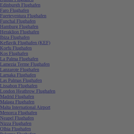
Edinburgh Flughafen
Faro Flughafen
Fuerteventura Flughafen
Funchal Flughafen
Hamburg Flughafen
Heraklion Flughafen
Ibiza Flughafen
Keflavik Flughafen (KEF)
Korfu Flughafen
Kos Flughafen
La Palma Flughafen
Lamezia Terme Flughafen
Lanzarote Flughafen
Larnaka Flughafen
Las Palmas Flughafen
Lissabon Flughafen
London Heathrow Flughafen
Madrid Flughafen
Malaga Flughafen
Malta International Airport
Menorca Flughafen
Neapel Flughafen
Nizza Flughafen
Olbia Flughafen