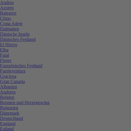
Andros
Azoren
Balearen
Chios
Costa Adeje
Dalmatien
Dänische Inseln
Dänisches Festland
El Hierro
Elba
Faial
Flores
Französisches Festland
Fuerteventura
Graciosa
Gran Canaria
Albanien
Andorra
Belgien
Bosnien und Herzegowina
Bulgarien
Dänemark
Deutschland
England
Estland