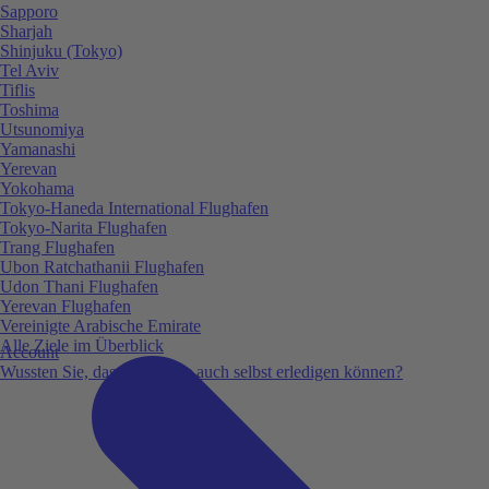
Sapporo
Sharjah
Shinjuku (Tokyo)
Tel Aviv
Tiflis
Toshima
Utsunomiya
Yamanashi
Yerevan
Yokohama
Tokyo-Haneda International Flughafen
Tokyo-Narita Flughafen
Trang Flughafen
Ubon Ratchathanii Flughafen
Udon Thani Flughafen
Yerevan Flughafen
Vereinigte Arabische Emirate
Alle Ziele im Überblick
Account
Wussten Sie, dass Sie vieles auch selbst erledigen können?