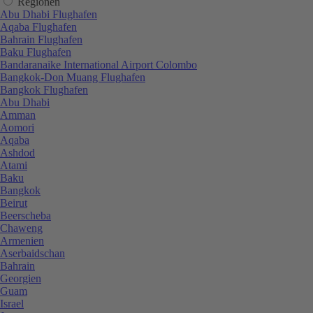
Regionen
Abu Dhabi Flughafen
Aqaba Flughafen
Bahrain Flughafen
Baku Flughafen
Bandaranaike International Airport Colombo
Bangkok-Don Muang Flughafen
Bangkok Flughafen
Abu Dhabi
Amman
Aomori
Aqaba
Ashdod
Atami
Baku
Bangkok
Beirut
Beerscheba
Chaweng
Armenien
Aserbaidschan
Bahrain
Georgien
Guam
Israel