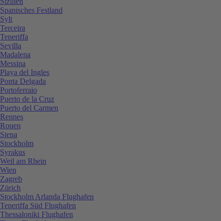
Sizilien
Spanisches Festland
Sylt
Terceira
Teneriffa
Sevilla
Madalena
Messina
Playa del Ingles
Ponta Delgada
Portoferraio
Puerto de la Cruz
Puerto del Carmen
Rennes
Rouen
Siena
Stockholm
Syrakus
Weil am Rhein
Wien
Zagreb
Zürich
Stockholm Arlanda Flughafen
Teneriffa Süd Flughafen
Thessaloniki Flughafen