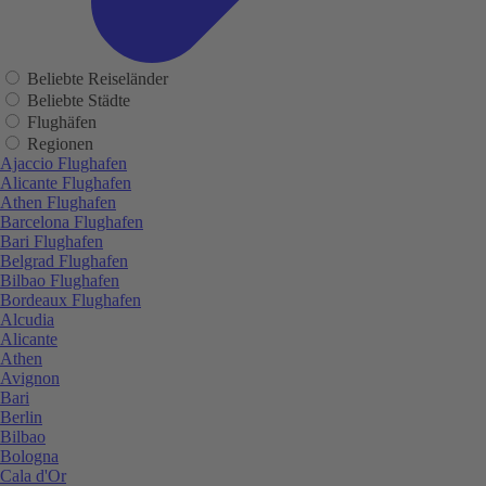
Beliebte Reiseländer
Beliebte Städte
Flughäfen
Regionen
Ajaccio Flughafen
Alicante Flughafen
Athen Flughafen
Barcelona Flughafen
Bari Flughafen
Belgrad Flughafen
Bilbao Flughafen
Bordeaux Flughafen
Alcudia
Alicante
Athen
Avignon
Bari
Berlin
Bilbao
Bologna
Cala d'Or