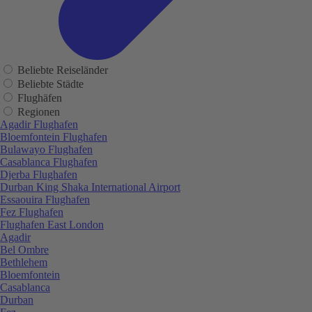
Beliebte Reiseländer
Beliebte Städte
Flughäfen
Regionen
Agadir Flughafen
Bloemfontein Flughafen
Bulawayo Flughafen
Casablanca Flughafen
Djerba Flughafen
Durban King Shaka International Airport
Essaouira Flughafen
Fez Flughafen
Flughafen East London
Agadir
Bel Ombre
Bethlehem
Bloemfontein
Casablanca
Durban