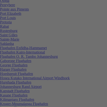
Oujda
Pereybere
Pointe aux Piments
Port Elizabeth
Port Louis
Pretoria
Rabat
Rustenburg
Saint Gilles
Sainte-Marie
Saldanha
Flughafen Enfidha-Hammamet
Flughafen Kairo-International
Flughafen O. R. Tambo Johannesburg
Gaborone Flughafen
George Flughafen
Harare Flughafen
Hoedspruit Flughafen
Hosea Kutako International Airport Windhoek
Hurghada Flughafen
Johannesburg Rand Airport
Kapstadt Flughafen
Kasane Flughafen
Kilimanjaro Flughafen
Kruger-Mpumalanga Flughafen