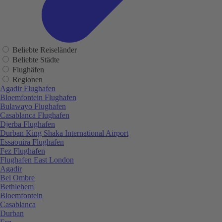
Beliebte Reiseländer
Beliebte Städte
Flughäfen
Regionen
Agadir Flughafen
Bloemfontein Flughafen
Bulawayo Flughafen
Casablanca Flughafen
Djerba Flughafen
Durban King Shaka International Airport
Essaouira Flughafen
Fez Flughafen
Flughafen East London
Agadir
Bel Ombre
Bethlehem
Bloemfontein
Casablanca
Durban