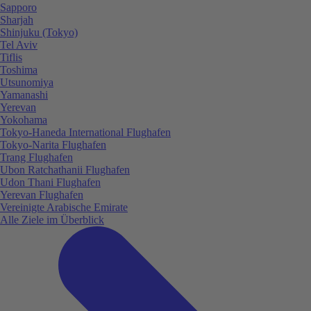
Sapporo
Sharjah
Shinjuku (Tokyo)
Tel Aviv
Tiflis
Toshima
Utsunomiya
Yamanashi
Yerevan
Yokohama
Tokyo-Haneda International Flughafen
Tokyo-Narita Flughafen
Trang Flughafen
Ubon Ratchathanii Flughafen
Udon Thani Flughafen
Yerevan Flughafen
Vereinigte Arabische Emirate
Alle Ziele im Überblick