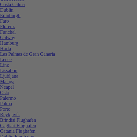
Costa Calma
Dublin
Edinburgh
Faro
Florenz
Funchal
Galway
Hamburg
Horta
Las Palmas de Gran Canaria
Lecce
Linz
Lissabon
Ljubljana
Malaga
Neapel
Oslo
Palermo
Palma
Porto
Reykjavík
Brindisi Flughafen
Cagliari Flughafen
Catania Flughafen
Dublin Flughafen