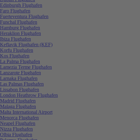
Edinburgh Flughafen
Faro Flughafen
Fuerteventura Flughafen
Funchal Flughafen
Hamburg Flughafen
Heraklion Flughafen
Ibiza Flughafen
Keflavik Flughafen (KEF)
Korfu Flughafen
Kos Flughafen
La Palma Flughafen
Lamezia Terme Flughafen
Lanzarote Flughafen
Larnaka Flughafen
Las Palmas Flughafen
Lissabon Flughafen
London Heathrow Flughafen
Madrid Flughafen
Malaga Flughafen
Malta International Airport
Menorca Flughafen
Neapel Flughafen
Nizza Flughafen
Olbia Flughafen