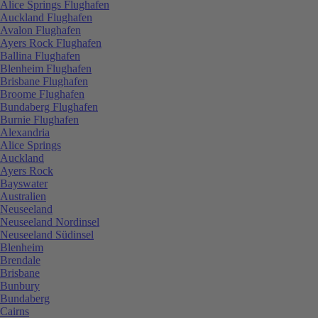
Alice Springs Flughafen
Auckland Flughafen
Avalon Flughafen
Ayers Rock Flughafen
Ballina Flughafen
Blenheim Flughafen
Brisbane Flughafen
Broome Flughafen
Bundaberg Flughafen
Burnie Flughafen
Alexandria
Alice Springs
Auckland
Ayers Rock
Bayswater
Australien
Neuseeland
Neuseeland Nordinsel
Neuseeland Südinsel
Blenheim
Brendale
Brisbane
Bunbury
Bundaberg
Cairns