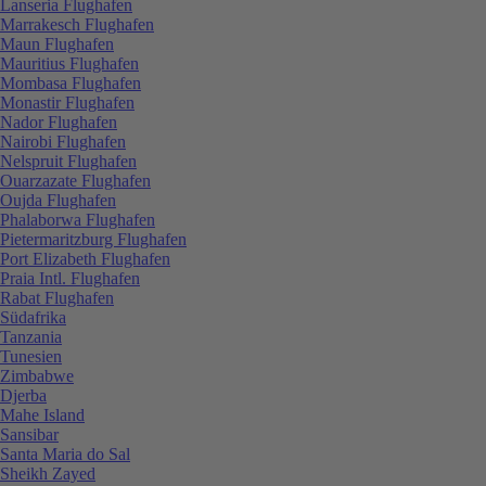
Lanseria Flughafen
Marrakesch Flughafen
Maun Flughafen
Mauritius Flughafen
Mombasa Flughafen
Monastir Flughafen
Nador Flughafen
Nairobi Flughafen
Nelspruit Flughafen
Ouarzazate Flughafen
Oujda Flughafen
Phalaborwa Flughafen
Pietermaritzburg Flughafen
Port Elizabeth Flughafen
Praia Intl. Flughafen
Rabat Flughafen
Südafrika
Tanzania
Tunesien
Zimbabwe
Djerba
Mahe Island
Sansibar
Santa Maria do Sal
Sheikh Zayed