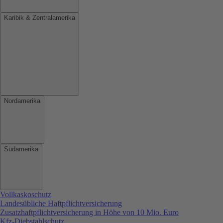
Karibik & Zentralamerika
Nordamerika
Südamerika
Vollkaskoschutz
Landesübliche Haftpflichtversicherung
Zusatzhaftpflichtversicherung in Höhe von 10 Mio. Euro
Kfz-Diebstahlschutz