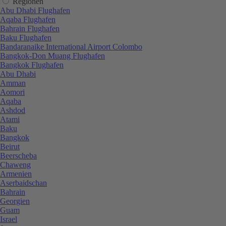
Regionen
Abu Dhabi Flughafen
Aqaba Flughafen
Bahrain Flughafen
Baku Flughafen
Bandaranaike International Airport Colombo
Bangkok-Don Muang Flughafen
Bangkok Flughafen
Abu Dhabi
Amman
Aomori
Aqaba
Ashdod
Atami
Baku
Bangkok
Beirut
Beerscheba
Chaweng
Armenien
Aserbaidschan
Bahrain
Georgien
Guam
Israel