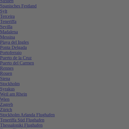
Sizilien
Spanisches Festland
Sylt
Terceira
Teneriffa
Sevilla
Madalena
Messina
Playa del Ingles
Ponta Delgada
Portoferraio
Puerto de la Cruz
Puerto del Carmen
Rennes
Rouen
Siena
Stockholm
Syrakus
Weil am Rhein
Wien
Zagreb
Zürich
Stockholm Arlanda Flughafen
Teneriffa Süd Flughafen
Thessaloniki Flughafen