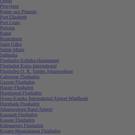
Oujda
Pereybere
Pointe aux Piments
Port Elizabeth
Port Louis
Pretoria
Rabat
Rustenburg
Saint Gilles
Sainte-Marie
Saldanha
Flughafen Enfidha-Hammamet
Flughafen Kairo-International
Flughafen O. R. Tambo Johannesburg
Gaborone Flughafen
George Flughafen
Harare Flughafen
Hoedspruit Flughafen
Hosea Kutako International Airport Windhoek
Hurghada Flughafen
Johannesburg Rand Airport
Kapstadt Flughafen
Kasane Flughafen
Kilimanjaro Flughafen
Kruger-Mpumalanga Flughafen