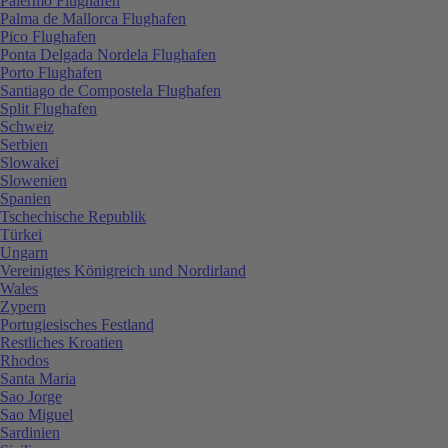
Palermo Flughafen
Palma de Mallorca Flughafen
Pico Flughafen
Ponta Delgada Nordela Flughafen
Porto Flughafen
Santiago de Compostela Flughafen
Split Flughafen
Schweiz
Serbien
Slowakei
Slowenien
Spanien
Tschechische Republik
Türkei
Ungarn
Vereinigtes Königreich und Nordirland
Wales
Zypern
Portugiesisches Festland
Restliches Kroatien
Rhodos
Santa Maria
Sao Jorge
Sao Miguel
Sardinien