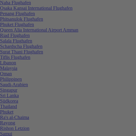
Naha Flughafen
Osaka Kansai International Flughafen
Penang Flughafen
Phitsanulok Flughafen
Phuket Flughafen
Queen Alia International Airport Amman
Riad Flughafen
Salala Flughafen
Schardscha Flughafen
Surat Thani Flughafen
Tiflis Flughafen
Libanon
Malaysia
Oman
Philippinen
Saudi-Arabien
Singapur
Sri Lanka
Südkorea
Thailand
Phuket
Ra's al-Chaima
Rayong
Rishon Letzion
Samui