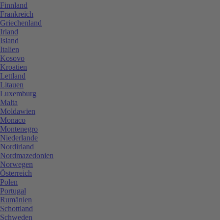
Finnland
Frankreich
Griechenland
Irland
Island
Italien
Kosovo
Kroatien
Lettland
Litauen
Luxemburg
Malta
Moldawien
Monaco
Montenegro
Niederlande
Nordirland
Nordmazedonien
Norwegen
Österreich
Polen
Portugal
Rumänien
Schottland
Schweden