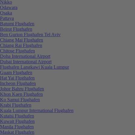
Nikko
Odawara
Osaka
Pattaya
Batumi Flughafen
Beirut Flughafen
Ben Gurion Flughafen Tel Aviv
Chiang Mai Flughafen
Chiang Rai Flughafen
Chitose Flughafen
Doha International Airport
Dubai International Airport
Flughafen Langkawi Kuala Lumpur
Guam Flughafen
Hat Yai Flughafen
Incheon Flughafen
Johor Bahru Flughafen
Khon Kaen Flughafen
Ko Samui Flughafen
Krabi Flughafen
Kuala Lumpur International Flughafen
Kutaisi Flughafen
Kuwait Flughafen
Manila Flughafen
Maskat Flughafen