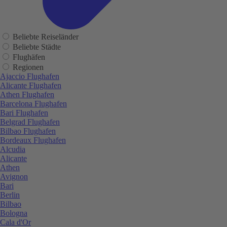
Beliebte Reiseländer
Beliebte Städte
Flughäfen
Regionen
Ajaccio Flughafen
Alicante Flughafen
Athen Flughafen
Barcelona Flughafen
Bari Flughafen
Belgrad Flughafen
Bilbao Flughafen
Bordeaux Flughafen
Alcudia
Alicante
Athen
Avignon
Bari
Berlin
Bilbao
Bologna
Cala d'Or