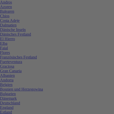
Andros
Azoren
Balearen
Chios
Costa Adeje
Dalmatien
Dänische Inseln
Dänisches Festland
El Hierro
Elba
Faial
Flores
Französisches Festland
Fuerteventura
Graciosa
Gran Canaria
Albanien
Andorra
Belgien
Bosnien und Herzegowina
Bulgarien
Dänemark
Deutschland
England
Estland