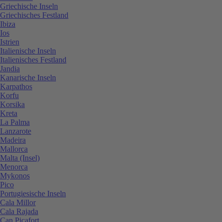
Griechische Inseln
Griechisches Festland
Ibiza
Ios
Istrien
Italienische Inseln
Italienisches Festland
Jandia
Kanarische Inseln
Karpathos
Korfu
Korsika
Kreta
La Palma
Lanzarote
Madeira
Mallorca
Malta (Insel)
Menorca
Mykonos
Pico
Portugiesische Inseln
Cala Millor
Cala Rajada
Can Picafort