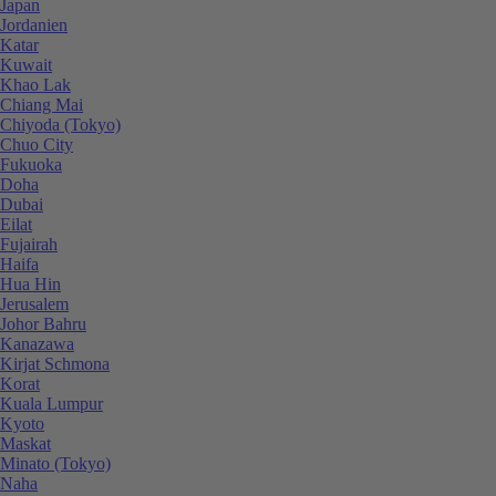
Japan
Jordanien
Katar
Kuwait
Khao Lak
Chiang Mai
Chiyoda (Tokyo)
Chuo City
Fukuoka
Doha
Dubai
Eilat
Fujairah
Haifa
Hua Hin
Jerusalem
Johor Bahru
Kanazawa
Kirjat Schmona
Korat
Kuala Lumpur
Kyoto
Maskat
Minato (Tokyo)
Naha