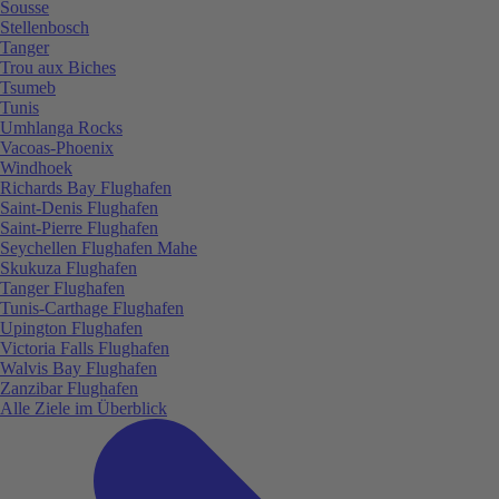
Sousse
Stellenbosch
Tanger
Trou aux Biches
Tsumeb
Tunis
Umhlanga Rocks
Vacoas-Phoenix
Windhoek
Richards Bay Flughafen
Saint-Denis Flughafen
Saint-Pierre Flughafen
Seychellen Flughafen Mahe
Skukuza Flughafen
Tanger Flughafen
Tunis-Carthage Flughafen
Upington Flughafen
Victoria Falls Flughafen
Walvis Bay Flughafen
Zanzibar Flughafen
Alle Ziele im Überblick