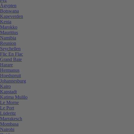
Fez
Ägypten
Botswana
Kapeverden
Kenia
Marokko
Mauritius
Namibia
Reunion
Seychellen
Flic En Flac
Grand Baie
Harare
Hermanus
Hoedspruit
Johannesburg
Kairo
Kapstadt
Katima Mulilo
Le Morne
Le Port
Lüderitz
Marrakesch
Mombasa
Nairobi