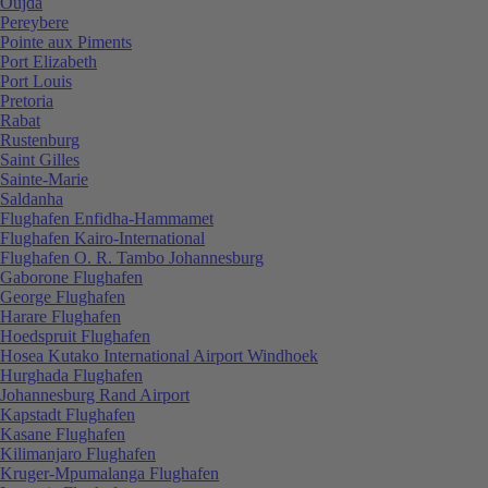
Oujda
Pereybere
Pointe aux Piments
Port Elizabeth
Port Louis
Pretoria
Rabat
Rustenburg
Saint Gilles
Sainte-Marie
Saldanha
Flughafen Enfidha-Hammamet
Flughafen Kairo-International
Flughafen O. R. Tambo Johannesburg
Gaborone Flughafen
George Flughafen
Harare Flughafen
Hoedspruit Flughafen
Hosea Kutako International Airport Windhoek
Hurghada Flughafen
Johannesburg Rand Airport
Kapstadt Flughafen
Kasane Flughafen
Kilimanjaro Flughafen
Kruger-Mpumalanga Flughafen