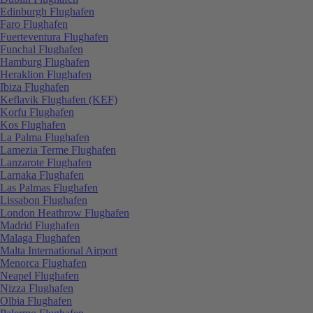
Edinburgh Flughafen
Faro Flughafen
Fuerteventura Flughafen
Funchal Flughafen
Hamburg Flughafen
Heraklion Flughafen
Ibiza Flughafen
Keflavik Flughafen (KEF)
Korfu Flughafen
Kos Flughafen
La Palma Flughafen
Lamezia Terme Flughafen
Lanzarote Flughafen
Larnaka Flughafen
Las Palmas Flughafen
Lissabon Flughafen
London Heathrow Flughafen
Madrid Flughafen
Malaga Flughafen
Malta International Airport
Menorca Flughafen
Neapel Flughafen
Nizza Flughafen
Olbia Flughafen