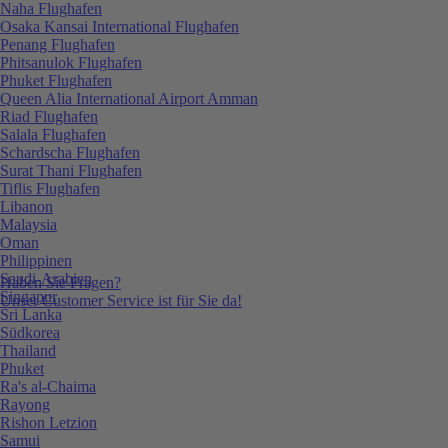
Naha Flughafen
Osaka Kansai International Flughafen
Penang Flughafen
Phitsanulok Flughafen
Phuket Flughafen
Queen Alia International Airport Amman
Riad Flughafen
Salala Flughafen
Schardscha Flughafen
Surat Thani Flughafen
Tiflis Flughafen
Libanon
Malaysia
Oman
Philippinen
Saudi-Arabien
Haben Sie Fragen?
Singapur
Unser Customer Service ist für Sie da!
Sri Lanka
Südkorea
Thailand
Phuket
Ra's al-Chaima
Rayong
Rishon Letzion
Samui