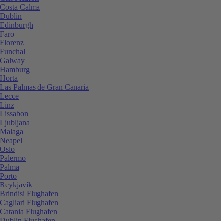
Costa Calma
Dublin
Edinburgh
Faro
Florenz
Funchal
Galway
Hamburg
Horta
Las Palmas de Gran Canaria
Lecce
Linz
Lissabon
Ljubljana
Malaga
Neapel
Oslo
Palermo
Palma
Porto
Reykjavík
Brindisi Flughafen
Cagliari Flughafen
Catania Flughafen
Dublin Flughafen