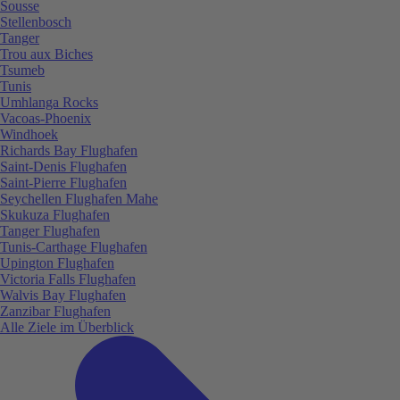
Sousse
Stellenbosch
Tanger
Trou aux Biches
Tsumeb
Tunis
Umhlanga Rocks
Vacoas-Phoenix
Windhoek
Richards Bay Flughafen
Saint-Denis Flughafen
Saint-Pierre Flughafen
Seychellen Flughafen Mahe
Skukuza Flughafen
Tanger Flughafen
Tunis-Carthage Flughafen
Upington Flughafen
Victoria Falls Flughafen
Walvis Bay Flughafen
Zanzibar Flughafen
Alle Ziele im Überblick