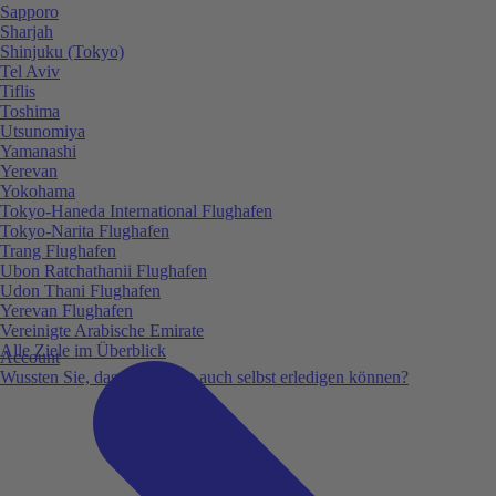
Sapporo
Sharjah
Shinjuku (Tokyo)
Tel Aviv
Tiflis
Toshima
Utsunomiya
Yamanashi
Yerevan
Yokohama
Tokyo-Haneda International Flughafen
Tokyo-Narita Flughafen
Trang Flughafen
Ubon Ratchathanii Flughafen
Udon Thani Flughafen
Yerevan Flughafen
Vereinigte Arabische Emirate
Alle Ziele im Überblick
Account
Wussten Sie, dass Sie vieles auch selbst erledigen können?