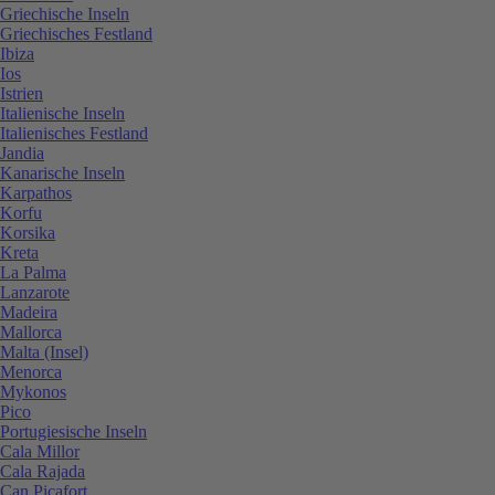
Griechische Inseln
Griechisches Festland
Ibiza
Ios
Istrien
Italienische Inseln
Italienisches Festland
Jandia
Kanarische Inseln
Karpathos
Korfu
Korsika
Kreta
La Palma
Lanzarote
Madeira
Mallorca
Malta (Insel)
Menorca
Mykonos
Pico
Portugiesische Inseln
Cala Millor
Cala Rajada
Can Picafort