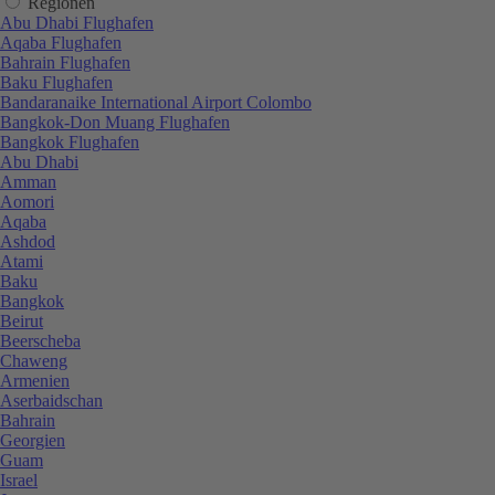
Regionen
Abu Dhabi Flughafen
Aqaba Flughafen
Bahrain Flughafen
Baku Flughafen
Bandaranaike International Airport Colombo
Bangkok-Don Muang Flughafen
Bangkok Flughafen
Abu Dhabi
Amman
Aomori
Aqaba
Ashdod
Atami
Baku
Bangkok
Beirut
Beerscheba
Chaweng
Armenien
Aserbaidschan
Bahrain
Georgien
Guam
Israel