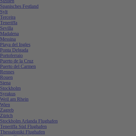
Sizilien
Spanisches Festland
Sylt
Terceira
Teneriffa
Sevilla
Madalena
Messina
Playa del Ingles
Ponta Delgada
Portoferraio
Puerto de la Cruz
Puerto del Carmen
Rennes
Rouen
Siena
Stockholm
Syrakus
Weil am Rhein
Wien
Zagreb
Zürich
Stockholm Arlanda Flughafen
Teneriffa Süd Flughafen
Thessaloniki Flughafen