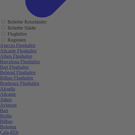
Beliebte Reiseländer
Beliebte Städte
Flughäfen
Regionen
Ajaccio Flughafen
Alicante Flughafen
Athen Flughafen
Barcelona Flughafen
Bari Flughafen
Belgrad Flughafen
Bilbao Flughafen
Bordeaux Flughafen
Alcudia
Alicante
Athen
Avignon
Bari
Berlin
Bilbao
Bologna
Cala d'Or