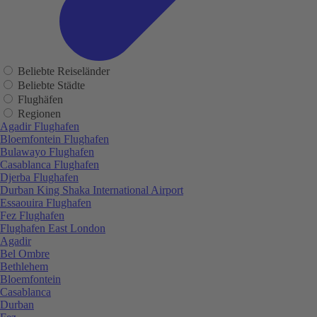
Beliebte Reiseländer
Beliebte Städte
Flughäfen
Regionen
Agadir Flughafen
Bloemfontein Flughafen
Bulawayo Flughafen
Casablanca Flughafen
Djerba Flughafen
Durban King Shaka International Airport
Essaouira Flughafen
Fez Flughafen
Flughafen East London
Agadir
Bel Ombre
Bethlehem
Bloemfontein
Casablanca
Durban