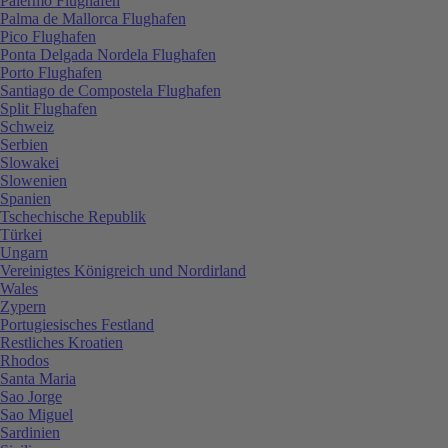
Palermo Flughafen
Palma de Mallorca Flughafen
Pico Flughafen
Ponta Delgada Nordela Flughafen
Porto Flughafen
Santiago de Compostela Flughafen
Split Flughafen
Schweiz
Serbien
Slowakei
Slowenien
Spanien
Tschechische Republik
Türkei
Ungarn
Vereinigtes Königreich und Nordirland
Wales
Zypern
Portugiesisches Festland
Restliches Kroatien
Rhodos
Santa Maria
Sao Jorge
Sao Miguel
Sardinien