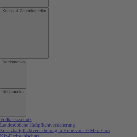
Karibik & Zentralamerika
Nordamerika
Südamerika
Vollkaskoschutz
Landesübliche Haftpflichtversicherung
Zusatzhaftpflichtversicherung in Höhe von 10 Mio. Euro
Kfz-Diebstahlschutz