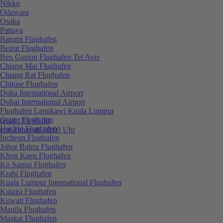
Nikko
Odawara
Osaka
Pattaya
Batumi Flughafen
Beirut Flughafen
Ben Gurion Flughafen Tel Aviv
Chiang Mai Flughafen
Chiang Rai Flughafen
Chitose Flughafen
Doha International Airport
Dubai International Airport
Flughafen Langkawi Kuala Lumpur
Guam Flughafen
0848 / 19 96 00
Hat Yai Flughafen
erreichbar ab 10:00 Uhr
Incheon Flughafen
Johor Bahru Flughafen
Khon Kaen Flughafen
Ko Samui Flughafen
Krabi Flughafen
Kuala Lumpur International Flughafen
Kutaisi Flughafen
Kuwait Flughafen
Manila Flughafen
Maskat Flughafen