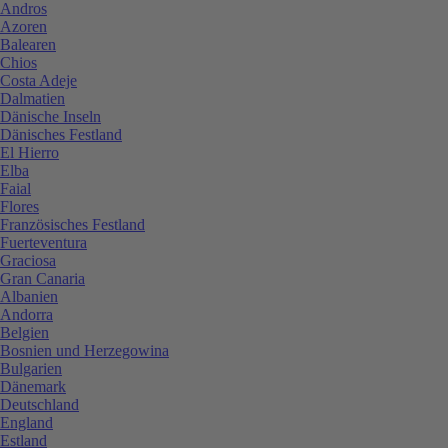
Andros
Azoren
Balearen
Chios
Costa Adeje
Dalmatien
Dänische Inseln
Dänisches Festland
El Hierro
Elba
Faial
Flores
Französisches Festland
Fuerteventura
Graciosa
Gran Canaria
Albanien
Andorra
Belgien
Bosnien und Herzegowina
Bulgarien
Dänemark
Deutschland
England
Estland