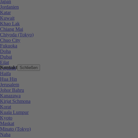
Japan
Jordanien
Katar
Kuwait
Khao Lak
Chiang Mai
Chiyoda (Tokyo)
Chuo City
Fukuoka
Doha
Dubai
Eilat
Kontakt
Fujairah
Schließen
Haifa
Hua Hin
Jerusalem
Johor Bahru
Kanazawa
Kirjat Schmona
Korat
Kuala Lumpur
Kyoto
Maskat
Minato (Tokyo)
Naha