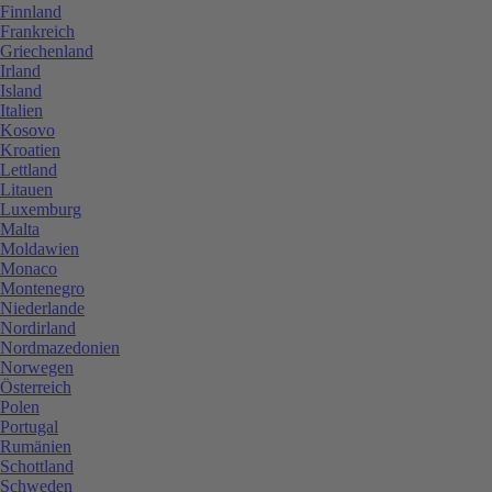
Finnland
Frankreich
Griechenland
Irland
Island
Italien
Kosovo
Kroatien
Lettland
Litauen
Luxemburg
Malta
Moldawien
Monaco
Montenegro
Niederlande
Nordirland
Nordmazedonien
Norwegen
Österreich
Polen
Portugal
Rumänien
Schottland
Schweden