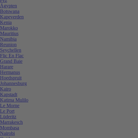
Fez
Ägypten
Botswana
Kapeverden
Kenia
Marokko
Mauritius
Namibia
Reunion
Seychellen
Flic En Flac
Grand Baie
Harare
Hermanus
Hoedspruit
Johannesburg
Kairo
Kapstadt
Katima Mulilo
Le Morne
Le Port
Lüderitz
Marrakesch
Mombasa
Nairobi