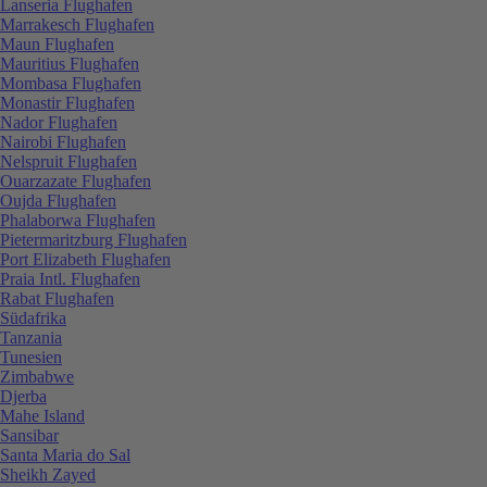
Lanseria Flughafen
Marrakesch Flughafen
Maun Flughafen
Mauritius Flughafen
Mombasa Flughafen
Monastir Flughafen
Nador Flughafen
Nairobi Flughafen
Nelspruit Flughafen
Ouarzazate Flughafen
Oujda Flughafen
Phalaborwa Flughafen
Pietermaritzburg Flughafen
Port Elizabeth Flughafen
Praia Intl. Flughafen
Rabat Flughafen
Südafrika
Tanzania
Tunesien
Zimbabwe
Djerba
Mahe Island
Sansibar
Santa Maria do Sal
Sheikh Zayed