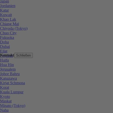
Japan
Jordanien
Katar
Kuwait
Khao Lak
Chiang Mai
Chiyoda (Tokyo)
Chuo City
Fukuoka
Doha
Dubai
Eilat
Kontakt
Fujairah
Schließen
Haifa
Hua Hin
Jerusalem
Johor Bahru
Kanazawa
Kirjat Schmona
Korat
Kuala Lumpur
Kyoto
Maskat
Minato (Tokyo)
Naha