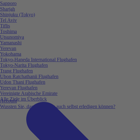
Sapporo
Sharjah
Shinjuku (Tokyo)
Tel Aviv
Tiflis
Toshima
Utsunomiya
Yamanashi
Yerevan
Yokohama
Tokyo-Haneda International Flughafen
Tokyo-Narita Flughafen
Trang Flughafen
Ubon Ratchathanii Flughafen
Udon Thani Flughafen
Yerevan Flughafen
Vereinigte Arabische Emirate
Alle Ziele im Überblick
Account
Wussten Sie, dass Sie vieles auch selbst erledigen können?