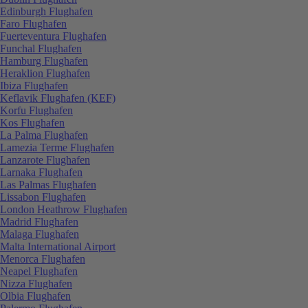
Edinburgh Flughafen
Faro Flughafen
Fuerteventura Flughafen
Funchal Flughafen
Hamburg Flughafen
Heraklion Flughafen
Ibiza Flughafen
Keflavik Flughafen (KEF)
Korfu Flughafen
Kos Flughafen
La Palma Flughafen
Lamezia Terme Flughafen
Lanzarote Flughafen
Larnaka Flughafen
Las Palmas Flughafen
Lissabon Flughafen
London Heathrow Flughafen
Madrid Flughafen
Malaga Flughafen
Malta International Airport
Menorca Flughafen
Neapel Flughafen
Nizza Flughafen
Olbia Flughafen