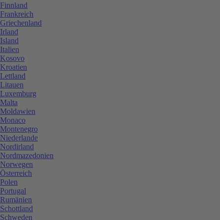
Finnland
Frankreich
Griechenland
Irland
Island
Italien
Kosovo
Kroatien
Lettland
Litauen
Luxemburg
Malta
Moldawien
Monaco
Montenegro
Niederlande
Nordirland
Nordmazedonien
Norwegen
Österreich
Polen
Portugal
Rumänien
Schottland
Schweden