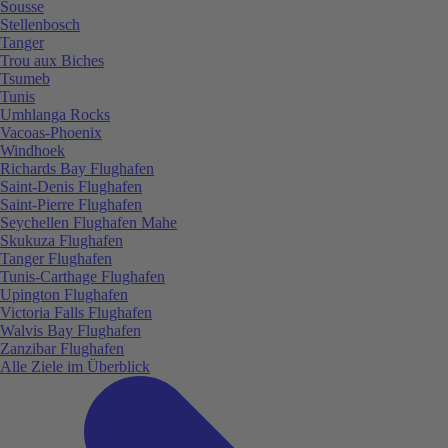
Sousse
Stellenbosch
Tanger
Trou aux Biches
Tsumeb
Tunis
Umhlanga Rocks
Vacoas-Phoenix
Windhoek
Richards Bay Flughafen
Saint-Denis Flughafen
Saint-Pierre Flughafen
Seychellen Flughafen Mahe
Skukuza Flughafen
Tanger Flughafen
Tunis-Carthage Flughafen
Upington Flughafen
Victoria Falls Flughafen
Walvis Bay Flughafen
Zanzibar Flughafen
Alle Ziele im Überblick