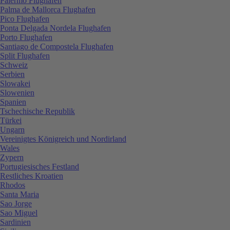
Palermo Flughafen
Palma de Mallorca Flughafen
Pico Flughafen
Ponta Delgada Nordela Flughafen
Porto Flughafen
Santiago de Compostela Flughafen
Split Flughafen
Schweiz
Serbien
Slowakei
Slowenien
Spanien
Tschechische Republik
Türkei
Ungarn
Vereinigtes Königreich und Nordirland
Wales
Zypern
Portugiesisches Festland
Restliches Kroatien
Rhodos
Santa Maria
Sao Jorge
Sao Miguel
Sardinien