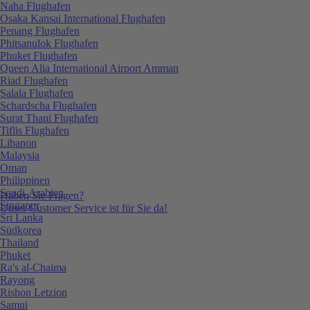
Naha Flughafen
Osaka Kansai International Flughafen
Penang Flughafen
Phitsanulok Flughafen
Phuket Flughafen
Queen Alia International Airport Amman
Riad Flughafen
Salala Flughafen
Schardscha Flughafen
Surat Thani Flughafen
Tiflis Flughafen
Libanon
Malaysia
Oman
Philippinen
Saudi-Arabien
Haben Sie Fragen?
Singapur
Unser Customer Service ist für Sie da!
Sri Lanka
Südkorea
Thailand
Phuket
Ra's al-Chaima
Rayong
Rishon Letzion
Samui