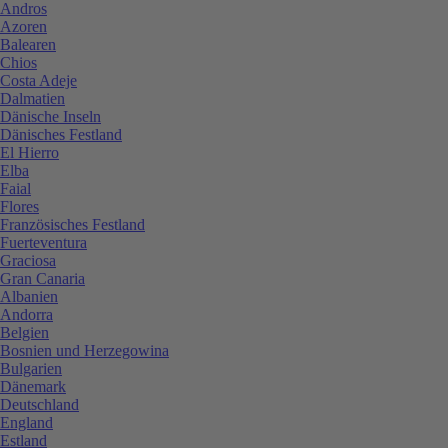
Andros
Azoren
Balearen
Chios
Costa Adeje
Dalmatien
Dänische Inseln
Dänisches Festland
El Hierro
Elba
Faial
Flores
Französisches Festland
Fuerteventura
Graciosa
Gran Canaria
Albanien
Andorra
Belgien
Bosnien und Herzegowina
Bulgarien
Dänemark
Deutschland
England
Estland