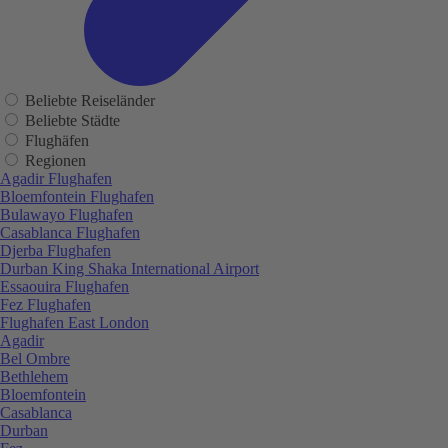
Beliebte Reiseländer
Beliebte Städte
Flughäfen
Regionen
Agadir Flughafen
Bloemfontein Flughafen
Bulawayo Flughafen
Casablanca Flughafen
Djerba Flughafen
Durban King Shaka International Airport
Essaouira Flughafen
Fez Flughafen
Flughafen East London
Agadir
Bel Ombre
Bethlehem
Bloemfontein
Casablanca
Durban