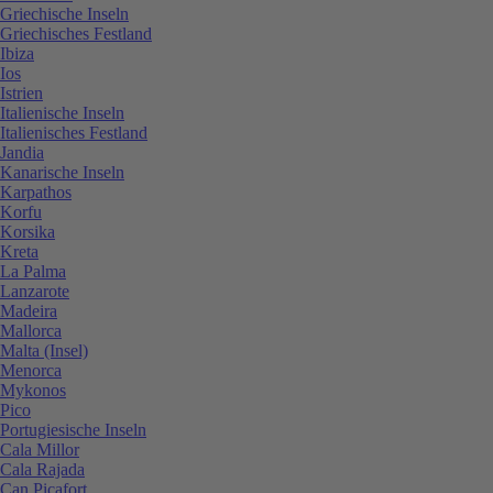
Griechische Inseln
Griechisches Festland
Ibiza
Ios
Istrien
Italienische Inseln
Italienisches Festland
Jandia
Kanarische Inseln
Karpathos
Korfu
Korsika
Kreta
La Palma
Lanzarote
Madeira
Mallorca
Malta (Insel)
Menorca
Mykonos
Pico
Portugiesische Inseln
Cala Millor
Cala Rajada
Can Picafort