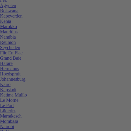
Fez
Ägypten
Botswana
Kapeverden
Kenia
Marokko
Mauritius
Namibia
Reunion
Seychellen
Flic En Flac
Grand Baie
Harare
Hermanus
Hoedspruit
Johannesburg
Kairo
Kapstadt
Katima Mulilo
Le Morne
Le Port
Lüderitz
Marrakesch
Mombasa
Nairobi