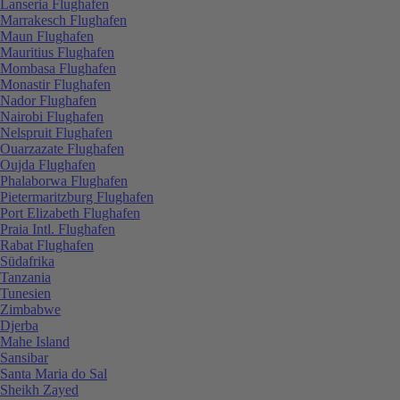
Lanseria Flughafen
Marrakesch Flughafen
Maun Flughafen
Mauritius Flughafen
Mombasa Flughafen
Monastir Flughafen
Nador Flughafen
Nairobi Flughafen
Nelspruit Flughafen
Ouarzazate Flughafen
Oujda Flughafen
Phalaborwa Flughafen
Pietermaritzburg Flughafen
Port Elizabeth Flughafen
Praia Intl. Flughafen
Rabat Flughafen
Südafrika
Tanzania
Tunesien
Zimbabwe
Djerba
Mahe Island
Sansibar
Santa Maria do Sal
Sheikh Zayed