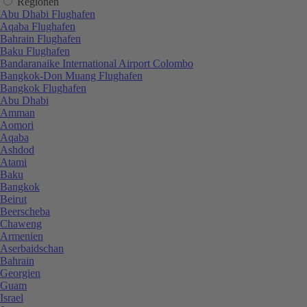
Regionen
Abu Dhabi Flughafen
Aqaba Flughafen
Bahrain Flughafen
Baku Flughafen
Bandaranaike International Airport Colombo
Bangkok-Don Muang Flughafen
Bangkok Flughafen
Abu Dhabi
Amman
Aomori
Aqaba
Ashdod
Atami
Baku
Bangkok
Beirut
Beerscheba
Chaweng
Armenien
Aserbaidschan
Bahrain
Georgien
Guam
Israel