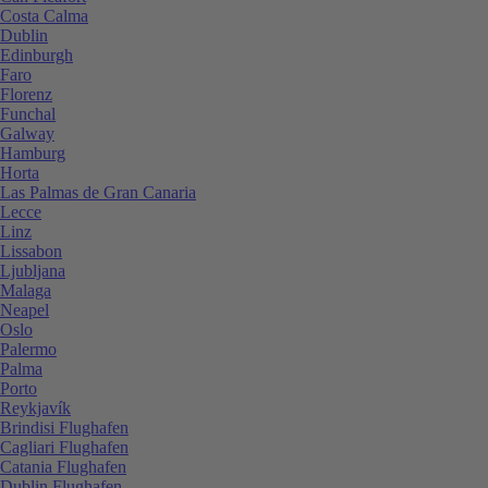
Costa Calma
Dublin
Edinburgh
Faro
Florenz
Funchal
Galway
Hamburg
Horta
Las Palmas de Gran Canaria
Lecce
Linz
Lissabon
Ljubljana
Malaga
Neapel
Oslo
Palermo
Palma
Porto
Reykjavík
Brindisi Flughafen
Cagliari Flughafen
Catania Flughafen
Dublin Flughafen