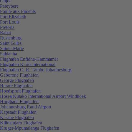
Oujda
Pereybere
Pointe aux Piments
Port Elizabeth
Port Louis
Pretoria
Rabat
Rustenburg
Saint Gilles
Sainte-Marie
Saldanha
Flughafen Enfidha-Hammamet
Flughafen Kairo-International
Flughafen O. R. Tambo Johannesburg
Gaborone Flughafen
George Flughafen
Harare Flughafen
Hoedspruit Flughafen
Hosea Kutako International Airport Windhoek
Hurghada Flughafen
Johannesburg Rand Airport
Kapstadt Flughafen
Kasane Flughafen
Kilimanjaro Flughafen
Kruger-Mpumalanga Flughafen