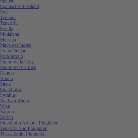
Sizilien
Spanisches Festland
Sylt
Terceira
Teneriffa
Sevilla
Madalena
Messina
Playa del Ingles
Ponta Delgada
Portoferraio
Puerto de la Cruz
Puerto del Carmen
Rennes
Rouen
Siena
Stockholm
Syrakus
Weil am Rhein
Wien
Zagreb
Zürich
Stockholm Arlanda Flughafen
Teneriffa Süd Flughafen
Thessaloniki Flughafen