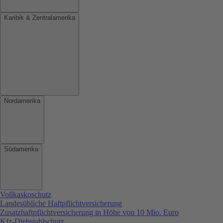
Karibik & Zentralamerika
Nordamerika
Südamerika
Vollkaskoschutz
Landesübliche Haftpflichtversicherung
Zusatzhaftpflichtversicherung in Höhe von 10 Mio. Euro
Kfz-Diebstahlschutz