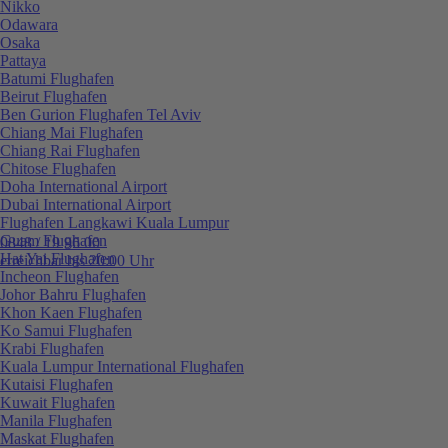
Nikko
Odawara
Osaka
Pattaya
Batumi Flughafen
Beirut Flughafen
Ben Gurion Flughafen Tel Aviv
Chiang Mai Flughafen
Chiang Rai Flughafen
Chitose Flughafen
Doha International Airport
Dubai International Airport
Flughafen Langkawi Kuala Lumpur
Guam Flughafen
0848 / 19 96 00
Hat Yai Flughafen
erreichbar bis 20:00 Uhr
Incheon Flughafen
Johor Bahru Flughafen
Khon Kaen Flughafen
Ko Samui Flughafen
Krabi Flughafen
Kuala Lumpur International Flughafen
Kutaisi Flughafen
Kuwait Flughafen
Manila Flughafen
Maskat Flughafen