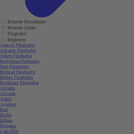
Beliebte Reiseländer
Beliebte Städte
Flughäfen
Regionen
Ajaccio Flughafen
Alicante Flughafen
Athen Flughafen
Barcelona Flughafen
Bari Flughafen
Belgrad Flughafen
Bilbao Flughafen
Bordeaux Flughafen
Alcudia
Alicante
Athen
Avignon
Bari
Berlin
Bilbao
Bologna
Cala d'Or