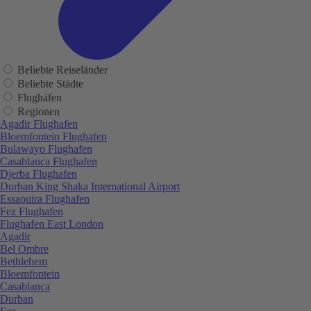
Beliebte Reiseländer
Beliebte Städte
Flughäfen
Regionen
Agadir Flughafen
Bloemfontein Flughafen
Bulawayo Flughafen
Casablanca Flughafen
Djerba Flughafen
Durban King Shaka International Airport
Essaouira Flughafen
Fez Flughafen
Flughafen East London
Agadir
Bel Ombre
Bethlehem
Bloemfontein
Casablanca
Durban