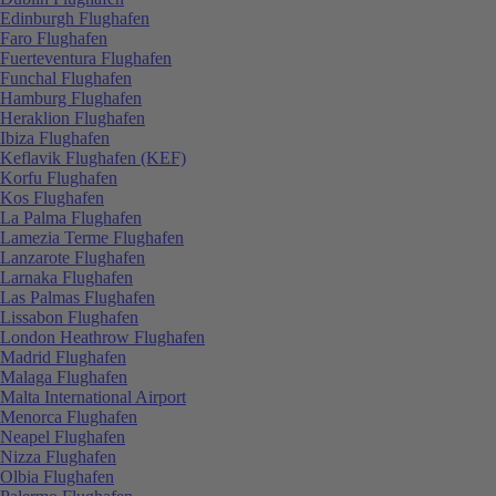
Edinburgh Flughafen
Faro Flughafen
Fuerteventura Flughafen
Funchal Flughafen
Hamburg Flughafen
Heraklion Flughafen
Ibiza Flughafen
Keflavik Flughafen (KEF)
Korfu Flughafen
Kos Flughafen
La Palma Flughafen
Lamezia Terme Flughafen
Lanzarote Flughafen
Larnaka Flughafen
Las Palmas Flughafen
Lissabon Flughafen
London Heathrow Flughafen
Madrid Flughafen
Malaga Flughafen
Malta International Airport
Menorca Flughafen
Neapel Flughafen
Nizza Flughafen
Olbia Flughafen