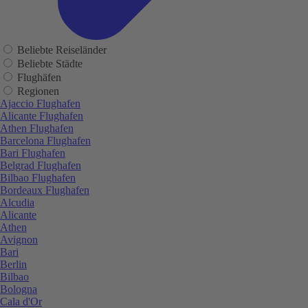
Beliebte Reiseländer
Beliebte Städte
Flughäfen
Regionen
Ajaccio Flughafen
Alicante Flughafen
Athen Flughafen
Barcelona Flughafen
Bari Flughafen
Belgrad Flughafen
Bilbao Flughafen
Bordeaux Flughafen
Alcudia
Alicante
Athen
Avignon
Bari
Berlin
Bilbao
Bologna
Cala d'Or