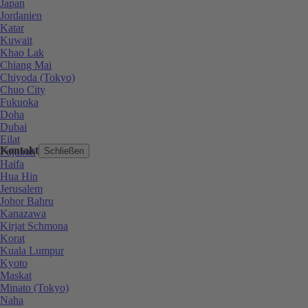
Japan
Jordanien
Katar
Kuwait
Khao Lak
Chiang Mai
Chiyoda (Tokyo)
Chuo City
Fukuoka
Doha
Dubai
Eilat
Kontakt
Fujairah
Schließen
Haifa
Hua Hin
Jerusalem
Johor Bahru
Kanazawa
Kirjat Schmona
Korat
Kuala Lumpur
Kyoto
Maskat
Minato (Tokyo)
Naha