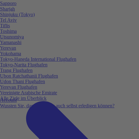
Sapporo
Sharjah
Shinjuku (Tokyo)
Tel Aviv
Tiflis
Toshima
Utsunomiya
Yamanashi
Yerevan
Yokohama
Tokyo-Haneda International Flughafen
Tokyo-Narita Flughafen
Trang Flughafen
Ubon Ratchathanii Flughafen
Udon Thani Flughafen
Yerevan Flughafen
Vereinigte Arabische Emirate
Alle Ziele im Überblick
Account
Wussten Sie, dass Sie vieles auch selbst erledigen können?