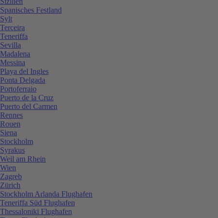
Sizilien
Spanisches Festland
Sylt
Terceira
Teneriffa
Sevilla
Madalena
Messina
Playa del Ingles
Ponta Delgada
Portoferraio
Puerto de la Cruz
Puerto del Carmen
Rennes
Rouen
Siena
Stockholm
Syrakus
Weil am Rhein
Wien
Zagreb
Zürich
Stockholm Arlanda Flughafen
Teneriffa Süd Flughafen
Thessaloniki Flughafen