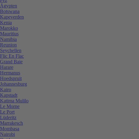
Fez
Ägypten
Botswana
Kapeverden
Kenia
Marokko
Mauritius
Namibia
Reunion
Seychellen
Flic En Flac
Grand Baie
Harare
Hermanus
Hoedspruit
Johannesburg
Kairo
Kapstadt
Katima Mulilo
Le Morne
Le Port
Lüderitz
Marrakesch
Mombasa
Nairobi