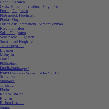
Naha Flughafen
Osaka Kansai International Flughafen
Penang Flughafen
Phitsanulok Flughafen
Phuket Flughafen
Queen Alia International Airport Amman
Riad Flughafen
Salala Flughafen
Schardscha Flughafen
Surat Thani Flughafen
Tiflis Flughafen
Libanon
Malaysia
Oman
Philippinen
Saudi-Arabien
Haben Sie Fragen?
Singapur
Unser Customer Service ist für Sie da!
Sri Lanka
Südkorea
Thailand
Phuket
Ra's al-Chaima
Rayong
Rishon Letzion
Samui