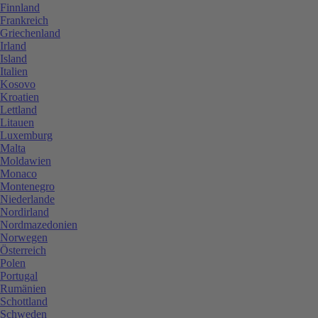
Finnland
Frankreich
Griechenland
Irland
Island
Italien
Kosovo
Kroatien
Lettland
Litauen
Luxemburg
Malta
Moldawien
Monaco
Montenegro
Niederlande
Nordirland
Nordmazedonien
Norwegen
Österreich
Polen
Portugal
Rumänien
Schottland
Schweden