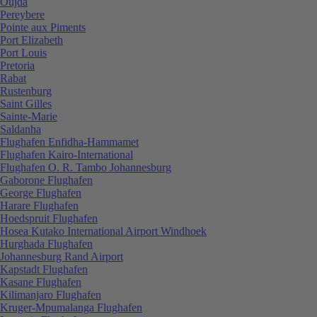
Oujda
Pereybere
Pointe aux Piments
Port Elizabeth
Port Louis
Pretoria
Rabat
Rustenburg
Saint Gilles
Sainte-Marie
Saldanha
Flughafen Enfidha-Hammamet
Flughafen Kairo-International
Flughafen O. R. Tambo Johannesburg
Gaborone Flughafen
George Flughafen
Harare Flughafen
Hoedspruit Flughafen
Hosea Kutako International Airport Windhoek
Hurghada Flughafen
Johannesburg Rand Airport
Kapstadt Flughafen
Kasane Flughafen
Kilimanjaro Flughafen
Kruger-Mpumalanga Flughafen