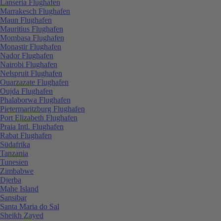
Lanseria Flughafen
Marrakesch Flughafen
Maun Flughafen
Mauritius Flughafen
Mombasa Flughafen
Monastir Flughafen
Nador Flughafen
Nairobi Flughafen
Nelspruit Flughafen
Ouarzazate Flughafen
Oujda Flughafen
Phalaborwa Flughafen
Pietermaritzburg Flughafen
Port Elizabeth Flughafen
Praia Intl. Flughafen
Rabat Flughafen
Südafrika
Tanzania
Tunesien
Zimbabwe
Djerba
Mahe Island
Sansibar
Santa Maria do Sal
Sheikh Zayed