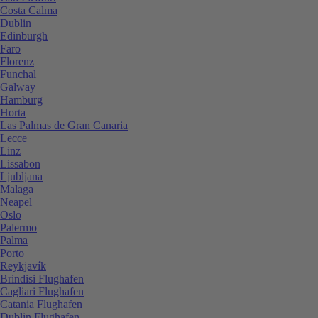
Costa Calma
Dublin
Edinburgh
Faro
Florenz
Funchal
Galway
Hamburg
Horta
Las Palmas de Gran Canaria
Lecce
Linz
Lissabon
Ljubljana
Malaga
Neapel
Oslo
Palermo
Palma
Porto
Reykjavík
Brindisi Flughafen
Cagliari Flughafen
Catania Flughafen
Dublin Flughafen