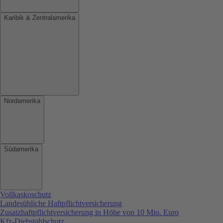
Karibik & Zentralamerika
Nordamerika
Südamerika
Vollkaskoschutz
Landesübliche Haftpflichtversicherung
Zusatzhaftpflichtversicherung in Höhe von 10 Mio. Euro
Kfz-Diebstahlschutz