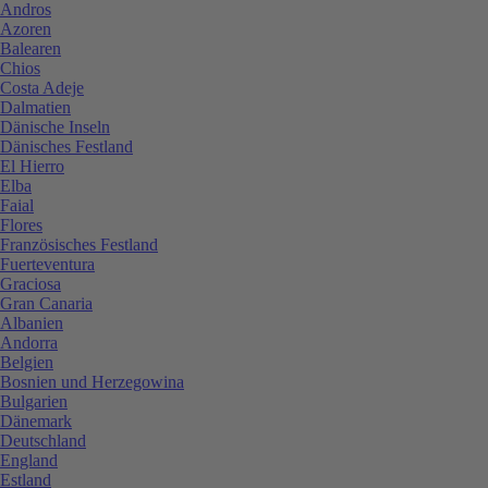
Andros
Azoren
Balearen
Chios
Costa Adeje
Dalmatien
Dänische Inseln
Dänisches Festland
El Hierro
Elba
Faial
Flores
Französisches Festland
Fuerteventura
Graciosa
Gran Canaria
Albanien
Andorra
Belgien
Bosnien und Herzegowina
Bulgarien
Dänemark
Deutschland
England
Estland