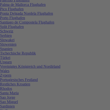
Palermo Flughafen
Palma de Mallorca Flughafen
Pico Flughafen
Ponta Delgada Nordela Flughafen
Porto Flughafen
Santiago de Compostela Flughafen
Split Flughafen
Schweiz
Serbien
Slowakei
Slowenien
Spanien
Tschechische Republik
Türkei
Ungarn
Vereinigtes Königreich und Nordirland
Wales
Zypern
Portugiesisches Festland
Restliches Kroatien
Rhodos
Santa Maria
Sao Jorge
Sao Miguel
Sardinien