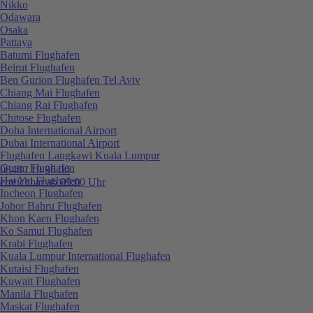
Nikko
Odawara
Osaka
Pattaya
Batumi Flughafen
Beirut Flughafen
Ben Gurion Flughafen Tel Aviv
Chiang Mai Flughafen
Chiang Rai Flughafen
Chitose Flughafen
Doha International Airport
Dubai International Airport
Flughafen Langkawi Kuala Lumpur
Guam Flughafen
0848 / 19 96 00
Hat Yai Flughafen
erreichbar ab 09:00 Uhr
Incheon Flughafen
Johor Bahru Flughafen
Khon Kaen Flughafen
Ko Samui Flughafen
Krabi Flughafen
Kuala Lumpur International Flughafen
Kutaisi Flughafen
Kuwait Flughafen
Manila Flughafen
Maskat Flughafen