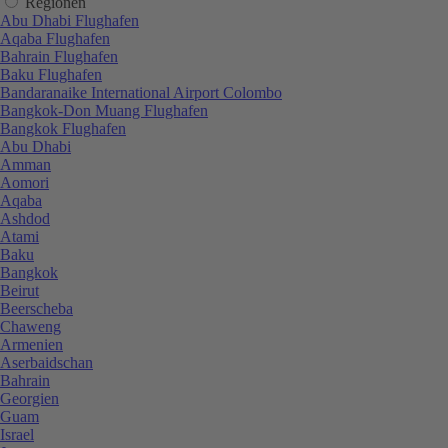
Regionen
Abu Dhabi Flughafen
Aqaba Flughafen
Bahrain Flughafen
Baku Flughafen
Bandaranaike International Airport Colombo
Bangkok-Don Muang Flughafen
Bangkok Flughafen
Abu Dhabi
Amman
Aomori
Aqaba
Ashdod
Atami
Baku
Bangkok
Beirut
Beerscheba
Chaweng
Armenien
Aserbaidschan
Bahrain
Georgien
Guam
Israel