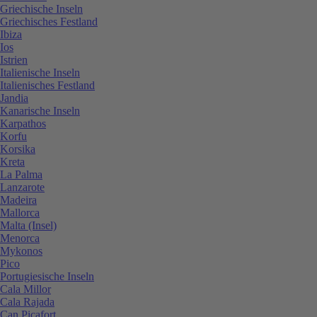
Griechische Inseln
Griechisches Festland
Ibiza
Ios
Istrien
Italienische Inseln
Italienisches Festland
Jandia
Kanarische Inseln
Karpathos
Korfu
Korsika
Kreta
La Palma
Lanzarote
Madeira
Mallorca
Malta (Insel)
Menorca
Mykonos
Pico
Portugiesische Inseln
Cala Millor
Cala Rajada
Can Picafort