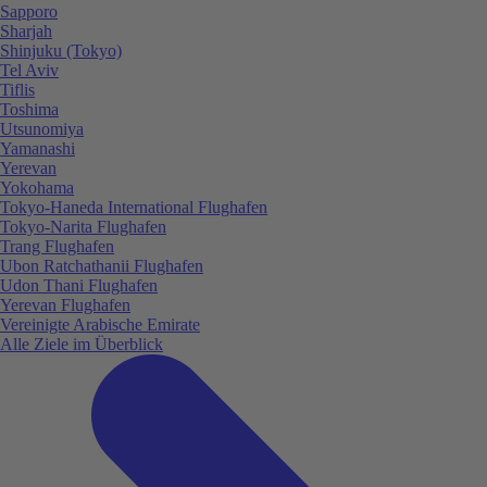
Sapporo
Sharjah
Shinjuku (Tokyo)
Tel Aviv
Tiflis
Toshima
Utsunomiya
Yamanashi
Yerevan
Yokohama
Tokyo-Haneda International Flughafen
Tokyo-Narita Flughafen
Trang Flughafen
Ubon Ratchathanii Flughafen
Udon Thani Flughafen
Yerevan Flughafen
Vereinigte Arabische Emirate
Alle Ziele im Überblick