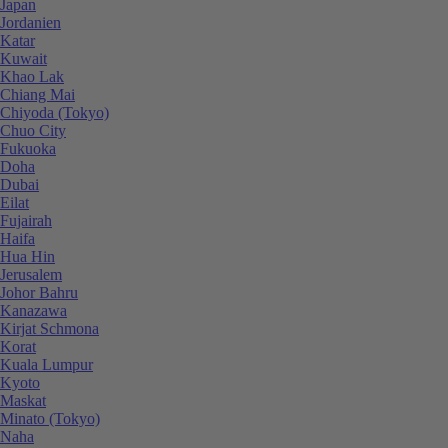
Japan
Jordanien
Katar
Kuwait
Khao Lak
Chiang Mai
Chiyoda (Tokyo)
Chuo City
Fukuoka
Doha
Dubai
Eilat
Fujairah
Haifa
Hua Hin
Jerusalem
Johor Bahru
Kanazawa
Kirjat Schmona
Korat
Kuala Lumpur
Kyoto
Maskat
Minato (Tokyo)
Naha