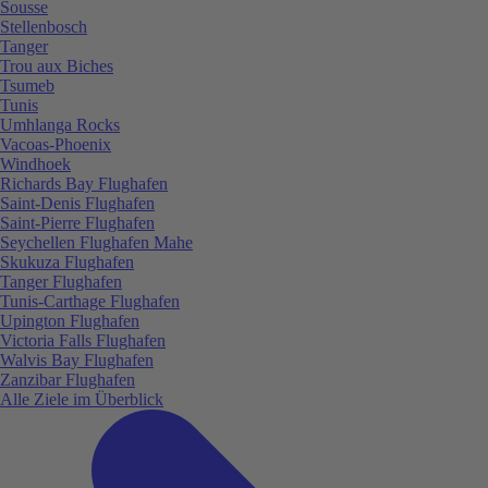
Sousse
Stellenbosch
Tanger
Trou aux Biches
Tsumeb
Tunis
Umhlanga Rocks
Vacoas-Phoenix
Windhoek
Richards Bay Flughafen
Saint-Denis Flughafen
Saint-Pierre Flughafen
Seychellen Flughafen Mahe
Skukuza Flughafen
Tanger Flughafen
Tunis-Carthage Flughafen
Upington Flughafen
Victoria Falls Flughafen
Walvis Bay Flughafen
Zanzibar Flughafen
Alle Ziele im Überblick