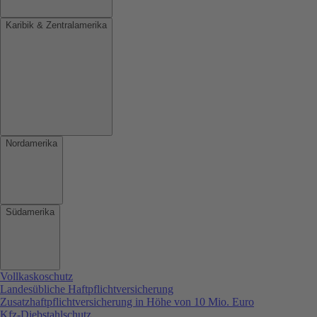
Karibik & Zentralamerika
Nordamerika
Südamerika
Vollkaskoschutz
Landesübliche Haftpflichtversicherung
Zusatzhaftpflichtversicherung in Höhe von 10 Mio. Euro
Kfz-Diebstahlschutz