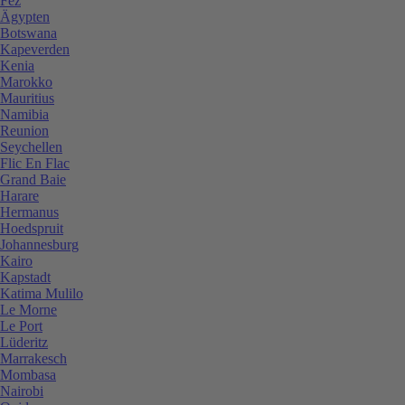
Fez
Ägypten
Botswana
Kapeverden
Kenia
Marokko
Mauritius
Namibia
Reunion
Seychellen
Flic En Flac
Grand Baie
Harare
Hermanus
Hoedspruit
Johannesburg
Kairo
Kapstadt
Katima Mulilo
Le Morne
Le Port
Lüderitz
Marrakesch
Mombasa
Nairobi