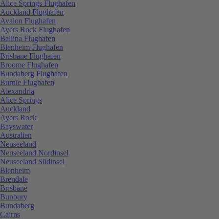
Alice Springs Flughafen
Auckland Flughafen
Avalon Flughafen
Ayers Rock Flughafen
Ballina Flughafen
Blenheim Flughafen
Brisbane Flughafen
Broome Flughafen
Bundaberg Flughafen
Burnie Flughafen
Alexandria
Alice Springs
Auckland
Ayers Rock
Bayswater
Australien
Neuseeland
Neuseeland Nordinsel
Neuseeland Südinsel
Blenheim
Brendale
Brisbane
Bunbury
Bundaberg
Cairns