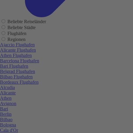
Beliebte Reiseländer
Beliebte Städte
Flughäfen
Regionen
Ajaccio Flughafen
Alicante Flughafen
Athen Flughafen
Barcelona Flughafen
Bari Flughafen
Belgrad Flughafen
Bilbao Flughafen
Bordeaux Flughafen
Alcudia
Alicante
Athen
Avignon
Bari
Berlin
Bilbao
Bologna
Cala d'Or