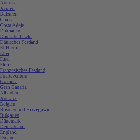
Andros
Azoren
Balearen
Chios
Costa Adeje
Dalmatien
Dänische Inseln
Dänisches Festland
El Hierro
Elba
Faial
Flores
Französisches Festland
Fuerteventura
Graciosa
Gran Canaria
Albanien
Andorra
Belgien
Bosnien und Herzegowina
Bulgarien
Dänemark
Deutschland
England
Estland