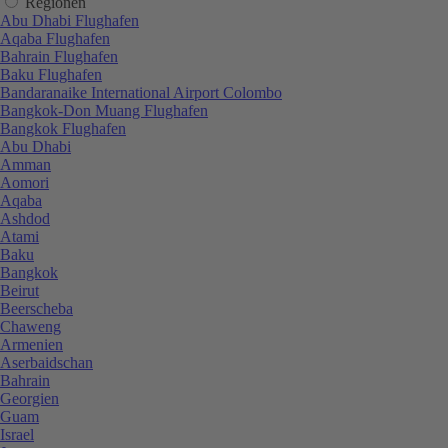
Regionen
Abu Dhabi Flughafen
Aqaba Flughafen
Bahrain Flughafen
Baku Flughafen
Bandaranaike International Airport Colombo
Bangkok-Don Muang Flughafen
Bangkok Flughafen
Abu Dhabi
Amman
Aomori
Aqaba
Ashdod
Atami
Baku
Bangkok
Beirut
Beerscheba
Chaweng
Armenien
Aserbaidschan
Bahrain
Georgien
Guam
Israel