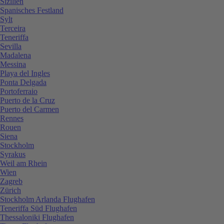
Sizilien
Spanisches Festland
Sylt
Terceira
Teneriffa
Sevilla
Madalena
Messina
Playa del Ingles
Ponta Delgada
Portoferraio
Puerto de la Cruz
Puerto del Carmen
Rennes
Rouen
Siena
Stockholm
Syrakus
Weil am Rhein
Wien
Zagreb
Zürich
Stockholm Arlanda Flughafen
Teneriffa Süd Flughafen
Thessaloniki Flughafen