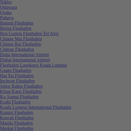
Nikko
Odawara
Osaka
Pattaya
Batumi Flughafen
Beirut Flughafen
Ben Gurion Flughafen Tel Aviv
Chiang Mai Flughafen
Chiang Rai Flughafen
Chitose Flughafen
Doha International Airport
Dubai International Airport
Flughafen Langkawi Kuala Lumpur
Guam Flughafen
Hat Yai Flughafen
Incheon Flughafen
Johor Bahru Flughafen
Khon Kaen Flughafen
Ko Samui Flughafen
Krabi Flughafen
Kuala Lumpur International Flughafen
Kutaisi Flughafen
Kuwait Flughafen
Manila Flughafen
Maskat Flughafen