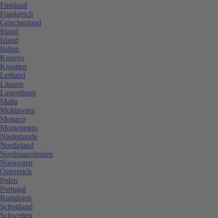
Finnland
Frankreich
Griechenland
Irland
Island
Italien
Kosovo
Kroatien
Lettland
Litauen
Luxemburg
Malta
Moldawien
Monaco
Montenegro
Niederlande
Nordirland
Nordmazedonien
Norwegen
Österreich
Polen
Portugal
Rumänien
Schottland
Schweden