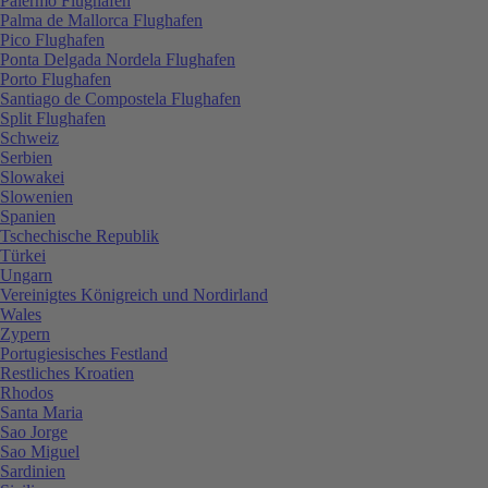
Palermo Flughafen
Palma de Mallorca Flughafen
Pico Flughafen
Ponta Delgada Nordela Flughafen
Porto Flughafen
Santiago de Compostela Flughafen
Split Flughafen
Schweiz
Serbien
Slowakei
Slowenien
Spanien
Tschechische Republik
Türkei
Ungarn
Vereinigtes Königreich und Nordirland
Wales
Zypern
Portugiesisches Festland
Restliches Kroatien
Rhodos
Santa Maria
Sao Jorge
Sao Miguel
Sardinien