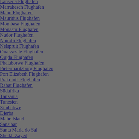
Lanseria Flughafen
Marrakesch Flughafen
Maun Flughafen
Mauritius Flughafen
Mombasa Flughafen
Monastir Flughafen
Nador Flughafen
Nairobi Flughafen
Nelspruit Flughafen
Ouarzazate Flughafen
Oujda Flughafen
Phalaborwa Flughafen
Pietermaritzburg Flughafen
Port Elizabeth Flughafen
Praia Intl. Flughafen
Rabat Flughafen
Südafrika
Tanzania
Tunesien
Zimbabwe
Djerba
Mahe Island
Sansibar
Santa Maria do Sal
Sheikh Zayed