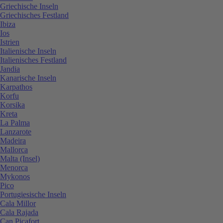
Griechische Inseln
Griechisches Festland
Ibiza
Ios
Istrien
Italienische Inseln
Italienisches Festland
Jandia
Kanarische Inseln
Karpathos
Korfu
Korsika
Kreta
La Palma
Lanzarote
Madeira
Mallorca
Malta (Insel)
Menorca
Mykonos
Pico
Portugiesische Inseln
Cala Millor
Cala Rajada
Can Picafort