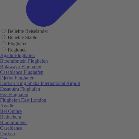
Beliebte Reiseländer
Beliebte Städte
Flughäfen
Regionen
Agadir Flughafen
Bloemfontein Flughafen
Bulawayo Flughafen
Casablanca Flughafen
Djerba Flughafen
Durban King Shaka International Airport
Essaouira Flughafen
Fez Flughafen
Flughafen East London
Agadir
Bel Ombre
Bethlehem
Bloemfontein
Casablanca
Durban