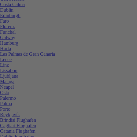
Costa Calma
Dublin
Edinburgh
Faro
Florenz
Funchal
Galway
Hamburg
Horta
Las Palmas de Gran Canaria
Lecce
Linz
Lissabon
Ljubljana
Malaga
Neapel
Oslo
Palermo
Palma
Porto
Reykjavík
Brindisi Flughafen
Cagliari Flughafen
Catania Flughafen
Dublin Flughafen