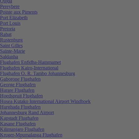
Oujda
Pereybere
Pointe aux Piments
Port Elizabeth
Port Louis
Pretoria
Rabat
Rustenburg
Saint Gilles
Sainte-Marie
Saldanha
Flughafen Enfidha-Hammamet
Flughafen Kairo-International
Flughafen O. R. Tambo Johannesburg
Gaborone Flughafen
George Flughafen
Harare Flughafen
Hoedspruit Flughafen
Hosea Kutako International Airport Windhoek
Hurghada Flughafen
Johannesburg Rand Airport
Kapstadt Flughafen
Kasane Flughafen
Kilimanjaro Flughafen
Kruger-Mpumalanga Flughafen