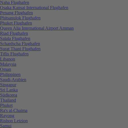
Naha Flughafen
Osaka Kansai International Flughafen
Penang Flughafen
Phitsanulok Flughafen
Phuket Flughafen
Queen Alia International Airport Amman
Riad Flughafen
Salala Flughafen
Schardscha Flughafen
Surat Thani Flughafen
Tiflis Flughafen
Libanon
Malaysia
Oman
Philippinen
Saudi-Arabien
Singapur
Sri Lanka
Südkorea
Thailand
Phuket
Ra's al-Chaima
Rayong
Rishon Letzion
Samui