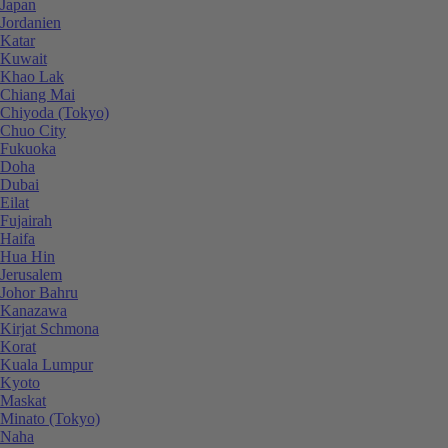
Japan
Jordanien
Katar
Kuwait
Khao Lak
Chiang Mai
Chiyoda (Tokyo)
Chuo City
Fukuoka
Doha
Dubai
Eilat
Fujairah
Haifa
Hua Hin
Jerusalem
Johor Bahru
Kanazawa
Kirjat Schmona
Korat
Kuala Lumpur
Kyoto
Maskat
Minato (Tokyo)
Naha