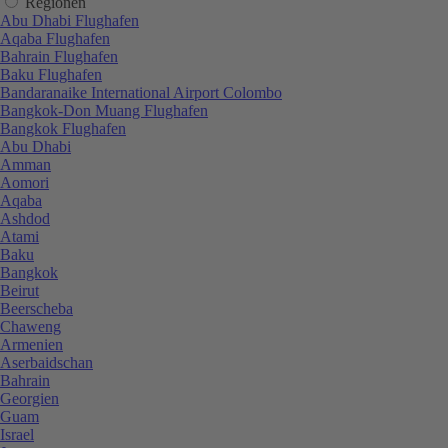
Regionen
Abu Dhabi Flughafen
Aqaba Flughafen
Bahrain Flughafen
Baku Flughafen
Bandaranaike International Airport Colombo
Bangkok-Don Muang Flughafen
Bangkok Flughafen
Abu Dhabi
Amman
Aomori
Aqaba
Ashdod
Atami
Baku
Bangkok
Beirut
Beerscheba
Chaweng
Armenien
Aserbaidschan
Bahrain
Georgien
Guam
Israel