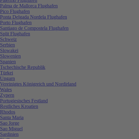
Palermo Flughafen
Palma de Mallorca Flughafen
Pico Flughafen
Ponta Delgada Nordela Flughafen
Porto Flughafen
Santiago de Compostela Flughafen
Split Flughafen
Schweiz
Serbien
Slowakei
Slowenien
Spanien
Tschechische Republik
Türkei
Ungarn
Vereinigtes Königreich und Nordirland
Wales
Zypern
Portugiesisches Festland
Restliches Kroatien
Rhodos
Santa Maria
Sao Jorge
Sao Miguel
Sardinien