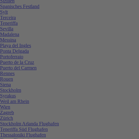
Sizilien
Spanisches Festland
Sylt
Terceira
Teneriffa
Sevilla
Madalena
Messina
Playa del Ingles
Ponta Delgada
Portoferraio
Puerto de la Cruz
Puerto del Carmen
Rennes
Rouen
Siena
Stockholm
Syrakus
Weil am Rhein
Wien
Zagreb
Zürich
Stockholm Arlanda Flughafen
Teneriffa Süd Flughafen
Thessaloniki Flughafen