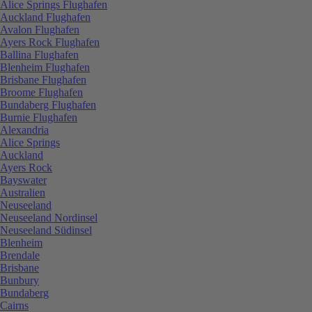
Alice Springs Flughafen
Auckland Flughafen
Avalon Flughafen
Ayers Rock Flughafen
Ballina Flughafen
Blenheim Flughafen
Brisbane Flughafen
Broome Flughafen
Bundaberg Flughafen
Burnie Flughafen
Alexandria
Alice Springs
Auckland
Ayers Rock
Bayswater
Australien
Neuseeland
Neuseeland Nordinsel
Neuseeland Südinsel
Blenheim
Brendale
Brisbane
Bunbury
Bundaberg
Cairns