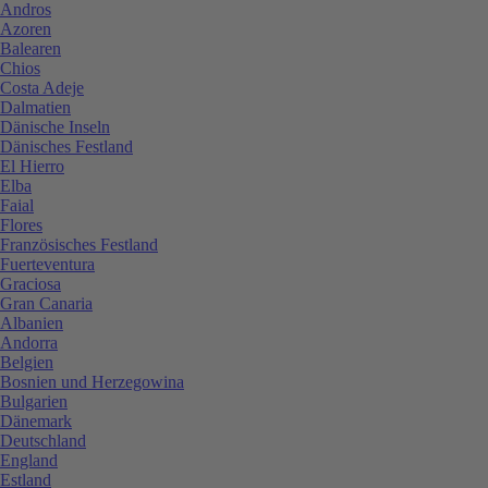
Andros
Azoren
Balearen
Chios
Costa Adeje
Dalmatien
Dänische Inseln
Dänisches Festland
El Hierro
Elba
Faial
Flores
Französisches Festland
Fuerteventura
Graciosa
Gran Canaria
Albanien
Andorra
Belgien
Bosnien und Herzegowina
Bulgarien
Dänemark
Deutschland
England
Estland