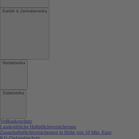
Karibik & Zentralamerika
Nordamerika
Südamerika
Vollkaskoschutz
Landesübliche Haftpflichtversicherung
Zusatzhaftpflichtversicherung in Höhe von 10 Mio. Euro
Kfz-Diebstahlschutz