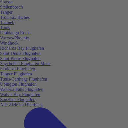
Sousse
Stellenbosch
Tanger
Trou aux Biches
Tsumeb
Tunis
Umhlanga Rocks
Vacoas-Phoenix
Windhoek
Richards Bay Flughafen
Saint-Denis Flughafen
Saint-Pierre Flughafen
Seychellen Flughafen Mahe
Skukuza Flughafen
Tanger Flughafen
Tunis-Carthage Flughafen
Upington Flughafen
Victoria Falls Flughafen
Walvis Bay Flughafen
Zanzibar Flughafen
Alle Ziele im Überblick