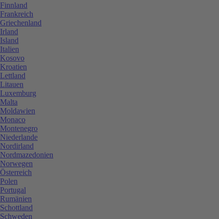
Finnland
Frankreich
Griechenland
Irland
Island
Italien
Kosovo
Kroatien
Lettland
Litauen
Luxemburg
Malta
Moldawien
Monaco
Montenegro
Niederlande
Nordirland
Nordmazedonien
Norwegen
Österreich
Polen
Portugal
Rumänien
Schottland
Schweden