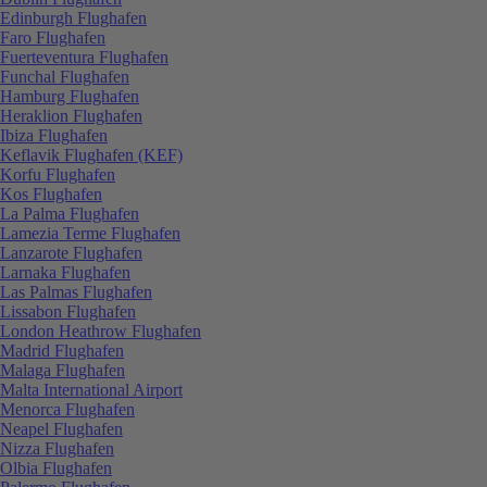
Edinburgh Flughafen
Faro Flughafen
Fuerteventura Flughafen
Funchal Flughafen
Hamburg Flughafen
Heraklion Flughafen
Ibiza Flughafen
Keflavik Flughafen (KEF)
Korfu Flughafen
Kos Flughafen
La Palma Flughafen
Lamezia Terme Flughafen
Lanzarote Flughafen
Larnaka Flughafen
Las Palmas Flughafen
Lissabon Flughafen
London Heathrow Flughafen
Madrid Flughafen
Malaga Flughafen
Malta International Airport
Menorca Flughafen
Neapel Flughafen
Nizza Flughafen
Olbia Flughafen