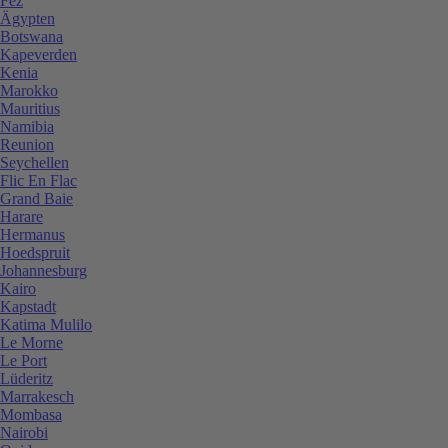
Fez
Ägypten
Botswana
Kapeverden
Kenia
Marokko
Mauritius
Namibia
Reunion
Seychellen
Flic En Flac
Grand Baie
Harare
Hermanus
Hoedspruit
Johannesburg
Kairo
Kapstadt
Katima Mulilo
Le Morne
Le Port
Lüderitz
Marrakesch
Mombasa
Nairobi