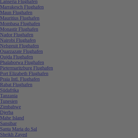
Lanseria Flughafen
Marrakesch Flughafen
Maun Flughafen
Mauritius Flughafen
Mombasa Flughafen
Monastir Flughafen
Nador Flughafen
Nairobi Flughafen
Nelspruit Flughafen
Ouarzazate Flughafen
Oujda Flughafen
Phalaborwa Flughafen
Pietermaritzburg Flughafen
Port Elizabeth Flughafen
Praia Intl. Flughafen
Rabat Flughafen
Südafrika
Tanzania
Tunesien
Zimbabwe
Djerba
Mahe Island
Sansibar
Santa Maria do Sal
Sheikh Zayed