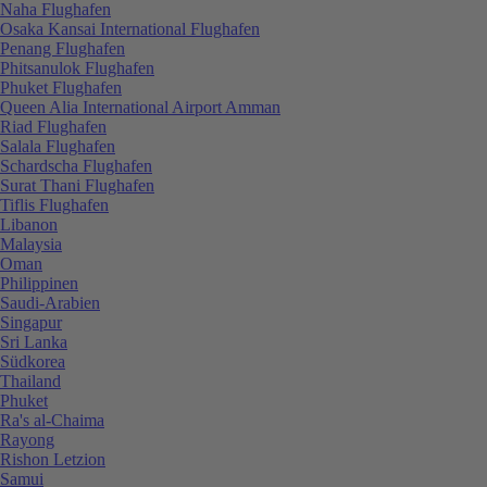
Naha Flughafen
Osaka Kansai International Flughafen
Penang Flughafen
Phitsanulok Flughafen
Phuket Flughafen
Queen Alia International Airport Amman
Riad Flughafen
Salala Flughafen
Schardscha Flughafen
Surat Thani Flughafen
Tiflis Flughafen
Libanon
Malaysia
Oman
Philippinen
Saudi-Arabien
Singapur
Sri Lanka
Südkorea
Thailand
Phuket
Ra's al-Chaima
Rayong
Rishon Letzion
Samui