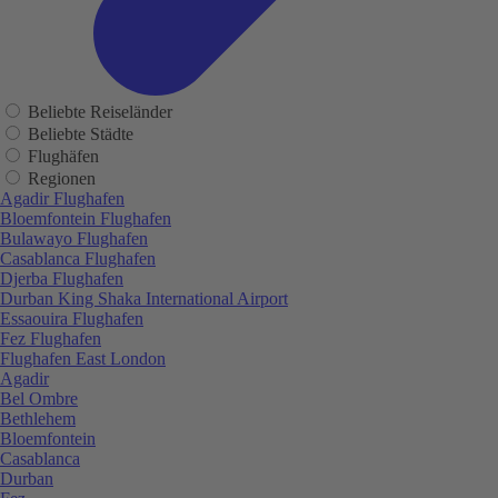
Beliebte Reiseländer
Beliebte Städte
Flughäfen
Regionen
Agadir Flughafen
Bloemfontein Flughafen
Bulawayo Flughafen
Casablanca Flughafen
Djerba Flughafen
Durban King Shaka International Airport
Essaouira Flughafen
Fez Flughafen
Flughafen East London
Agadir
Bel Ombre
Bethlehem
Bloemfontein
Casablanca
Durban