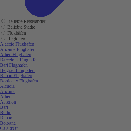
Beliebte Reiseländer
Beliebte Städte
Flughäfen
Regionen
Ajaccio Flughafen
Alicante Flughafen
Athen Flughafen
Barcelona Flughafen
Bari Flughafen
Belgrad Flughafen
Bilbao Flughafen
Bordeaux Flughafen
Alcudia
Alicante
Athen
Avignon
Bari
Berlin
Bilbao
Bologna
Cala d'Or