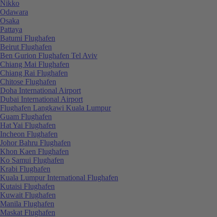
Nikko
Odawara
Osaka
Pattaya
Batumi Flughafen
Beirut Flughafen
Ben Gurion Flughafen Tel Aviv
Chiang Mai Flughafen
Chiang Rai Flughafen
Chitose Flughafen
Doha International Airport
Dubai International Airport
Flughafen Langkawi Kuala Lumpur
Guam Flughafen
Hat Yai Flughafen
Incheon Flughafen
Johor Bahru Flughafen
Khon Kaen Flughafen
Ko Samui Flughafen
Krabi Flughafen
Kuala Lumpur International Flughafen
Kutaisi Flughafen
Kuwait Flughafen
Manila Flughafen
Maskat Flughafen