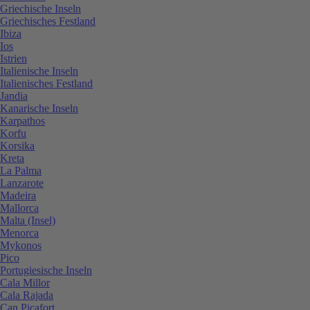
Griechische Inseln
Griechisches Festland
Ibiza
Ios
Istrien
Italienische Inseln
Italienisches Festland
Jandia
Kanarische Inseln
Karpathos
Korfu
Korsika
Kreta
La Palma
Lanzarote
Madeira
Mallorca
Malta (Insel)
Menorca
Mykonos
Pico
Portugiesische Inseln
Cala Millor
Cala Rajada
Can Picafort