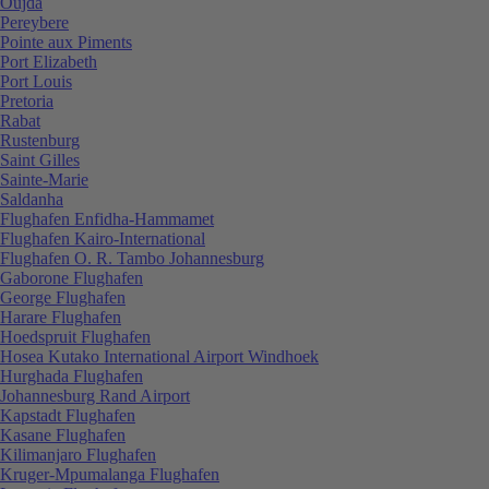
Oujda
Pereybere
Pointe aux Piments
Port Elizabeth
Port Louis
Pretoria
Rabat
Rustenburg
Saint Gilles
Sainte-Marie
Saldanha
Flughafen Enfidha-Hammamet
Flughafen Kairo-International
Flughafen O. R. Tambo Johannesburg
Gaborone Flughafen
George Flughafen
Harare Flughafen
Hoedspruit Flughafen
Hosea Kutako International Airport Windhoek
Hurghada Flughafen
Johannesburg Rand Airport
Kapstadt Flughafen
Kasane Flughafen
Kilimanjaro Flughafen
Kruger-Mpumalanga Flughafen