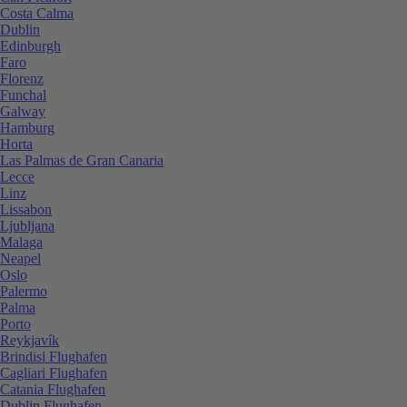
Costa Calma
Dublin
Edinburgh
Faro
Florenz
Funchal
Galway
Hamburg
Horta
Las Palmas de Gran Canaria
Lecce
Linz
Lissabon
Ljubljana
Malaga
Neapel
Oslo
Palermo
Palma
Porto
Reykjavík
Brindisi Flughafen
Cagliari Flughafen
Catania Flughafen
Dublin Flughafen