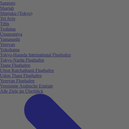
Sapporo
Sharjah
Shinjuku (Tokyo)
Tel Aviv
Tiflis
Toshima
Utsunomiya
Yamanashi
Yerevan
Yokohama
Tokyo-Haneda International Flughafen
Tokyo-Narita Flughafen
Trang Flughafen
Ubon Ratchathanii Flughafen
Udon Thani Flughafen
Yerevan Flughafen
Vereinigte Arabische Emirate
Alle Ziele im Überblick