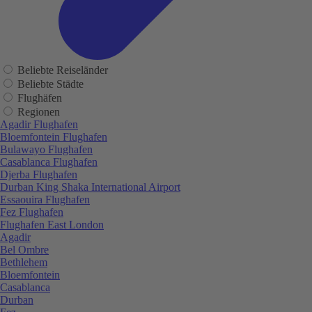
Beliebte Reiseländer
Beliebte Städte
Flughäfen
Regionen
Agadir Flughafen
Bloemfontein Flughafen
Bulawayo Flughafen
Casablanca Flughafen
Djerba Flughafen
Durban King Shaka International Airport
Essaouira Flughafen
Fez Flughafen
Flughafen East London
Agadir
Bel Ombre
Bethlehem
Bloemfontein
Casablanca
Durban