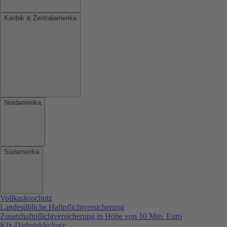
Karibik & Zentralamerika
Nordamerika
Südamerika
Vollkaskoschutz
Landesübliche Haftpflichtversicherung
Zusatzhaftpflichtversicherung in Höhe von 10 Mio. Euro
Kfz-Diebstahlschutz