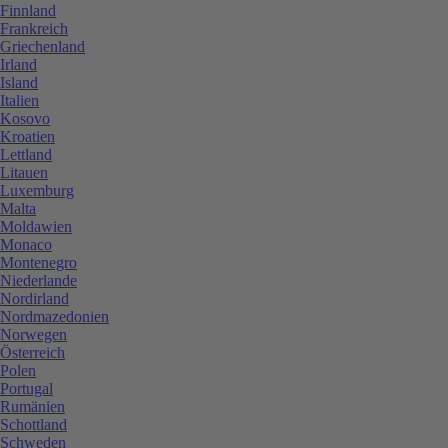
Finnland
Frankreich
Griechenland
Irland
Island
Italien
Kosovo
Kroatien
Lettland
Litauen
Luxemburg
Malta
Moldawien
Monaco
Montenegro
Niederlande
Nordirland
Nordmazedonien
Norwegen
Österreich
Polen
Portugal
Rumänien
Schottland
Schweden