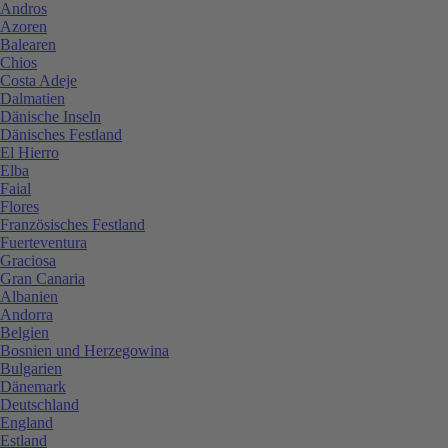
Andros
Azoren
Balearen
Chios
Costa Adeje
Dalmatien
Dänische Inseln
Dänisches Festland
El Hierro
Elba
Faial
Flores
Französisches Festland
Fuerteventura
Graciosa
Gran Canaria
Albanien
Andorra
Belgien
Bosnien und Herzegowina
Bulgarien
Dänemark
Deutschland
England
Estland