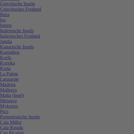
Griechische Inseln
Griechisches Festland
Ibiza
Ios
Istrien
Italienische Inseln
Italienisches Festland
Jandia
Kanarische Inseln
Karpathos
Korfu
Korsika
Kreta
La Palma
Lanzarote
Madeira
Mallorca
Malta (Insel)
Menorca
Mykonos
Pico
Portugiesische Inseln
Cala Millor
Cala Rajada
Can Picafort