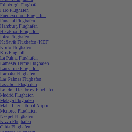
Edinburgh Flughafen
Faro Flughafen
Fuerteventura Flughafen
Funchal Flughafen
Hamburg Flughafen
Heraklion Flughafen
Ibiza Flughafen
Keflavik Flughafen (KEF)
Korfu Flughafen
Kos Flughafen
La Palma Flughafen
Lamezia Terme Flughafen
Lanzarote Flughafen
Larnaka Flughafen
Las Palmas Flughafen
Lissabon Flughafen
London Heathrow Flughafen
Madrid Flughafen
Malaga Flughafen
Malta International Airport
Menorca Flughafen
Neapel Flughafen
Nizza Flughafen
Olbia Flughafen