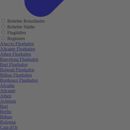
Beliebte Reiseländer
Beliebte Städte
Flughäfen
Regionen
Ajaccio Flughafen
Alicante Flughafen
Athen Flughafen
Barcelona Flughafen
Bari Flughafen
Belgrad Flughafen
Bilbao Flughafen
Bordeaux Flughafen
Alcudia
Alicante
Athen
Avignon
Bari
Berlin
Bilbao
Bologna
Cala d'Or