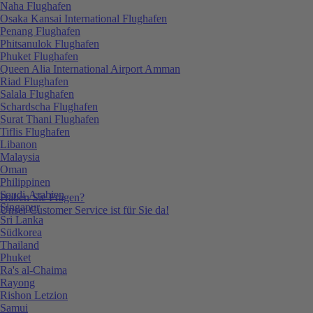
Naha Flughafen
Osaka Kansai International Flughafen
Penang Flughafen
Phitsanulok Flughafen
Phuket Flughafen
Queen Alia International Airport Amman
Riad Flughafen
Salala Flughafen
Schardscha Flughafen
Surat Thani Flughafen
Tiflis Flughafen
Libanon
Malaysia
Oman
Philippinen
Saudi-Arabien
Haben Sie Fragen?
Singapur
Unser Customer Service ist für Sie da!
Sri Lanka
Südkorea
Thailand
Phuket
Ra's al-Chaima
Rayong
Rishon Letzion
Samui