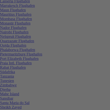
Lanseria Flughafen
Marrakesch Flughafen
Maun Flughafen
Mauritius Flughafen
Mombasa Flughafen
Monastir Flughafen
Nador Flughafen
Nairobi Flughafen
Nelspruit Flughafen
Ouarzazate Flughafen
Oujda Flughafen
Phalaborwa Flughafen
Pietermaritzburg Flughafen
Port Elizabeth Flughafen
Praia Intl. Flughafen
Rabat Flughafen
Südafrika
Tanzania
Tunesien
Zimbabwe
Djerba
Mahe Island
Sansibar
Santa Maria do Sal
Sheikh Zayed