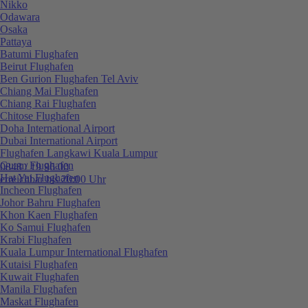
Nikko
Odawara
Osaka
Pattaya
Batumi Flughafen
Beirut Flughafen
Ben Gurion Flughafen Tel Aviv
Chiang Mai Flughafen
Chiang Rai Flughafen
Chitose Flughafen
Doha International Airport
Dubai International Airport
Flughafen Langkawi Kuala Lumpur
Guam Flughafen
0848 / 19 96 00
Hat Yai Flughafen
erreichbar bis 20:00 Uhr
Incheon Flughafen
Johor Bahru Flughafen
Khon Kaen Flughafen
Ko Samui Flughafen
Krabi Flughafen
Kuala Lumpur International Flughafen
Kutaisi Flughafen
Kuwait Flughafen
Manila Flughafen
Maskat Flughafen