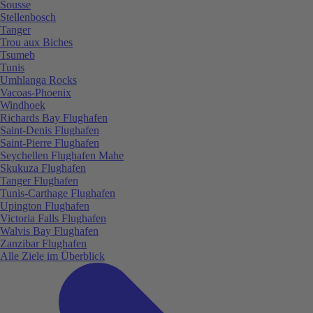
Sousse
Stellenbosch
Tanger
Trou aux Biches
Tsumeb
Tunis
Umhlanga Rocks
Vacoas-Phoenix
Windhoek
Richards Bay Flughafen
Saint-Denis Flughafen
Saint-Pierre Flughafen
Seychellen Flughafen Mahe
Skukuza Flughafen
Tanger Flughafen
Tunis-Carthage Flughafen
Upington Flughafen
Victoria Falls Flughafen
Walvis Bay Flughafen
Zanzibar Flughafen
Alle Ziele im Überblick