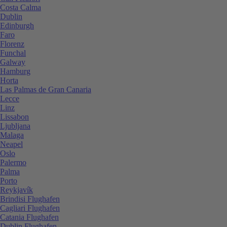
Costa Calma
Dublin
Edinburgh
Faro
Florenz
Funchal
Galway
Hamburg
Horta
Las Palmas de Gran Canaria
Lecce
Linz
Lissabon
Ljubljana
Malaga
Neapel
Oslo
Palermo
Palma
Porto
Reykjavík
Brindisi Flughafen
Cagliari Flughafen
Catania Flughafen
Dublin Flughafen