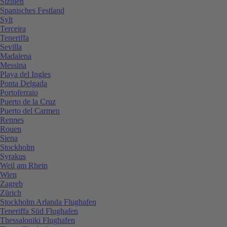
Sizilien
Spanisches Festland
Sylt
Terceira
Teneriffa
Sevilla
Madalena
Messina
Playa del Ingles
Ponta Delgada
Portoferraio
Puerto de la Cruz
Puerto del Carmen
Rennes
Rouen
Siena
Stockholm
Syrakus
Weil am Rhein
Wien
Zagreb
Zürich
Stockholm Arlanda Flughafen
Teneriffa Süd Flughafen
Thessaloniki Flughafen