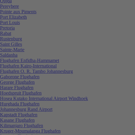
Oujda
Pereybere
Pointe aux Piments
Port Elizabeth
Port Louis
Pretoria
Rabat
Rustenburg
Saint Gilles
Sainte-Marie
Saldanha
Flughafen Enfidha-Hammamet
Flughafen Kairo-International
Flughafen O. R. Tambo Johannesburg
Gaborone Flughafen
George Flughafen
Harare Flughafen
Hoedspruit Flughafen
Hosea Kutako International Airport Windhoek
Hurghada Flughafen
Johannesburg Rand Airport
Kapstadt Flughafen
Kasane Flughafen
Kilimanjaro Flughafen
Kruger-Mpumalanga Flughafen