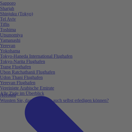
Sapporo
Sharjah
Shinjuku (Tokyo)
Tel Aviv
Tiflis
Toshima
Utsunomiya
Yamanashi
Yerevan
Yokohama
Tokyo-Haneda International Flughafen
Tokyo-Narita Flughafen
Trang Flughafen
Ubon Ratchathanii Flughafen
Udon Thani Flughafen
Yerevan Flughafen
Vereinigte Arabische Emirate
Alle Ziele im Überblick
Account
Wussten Sie, dass Sie vieles auch selbst erledigen können?