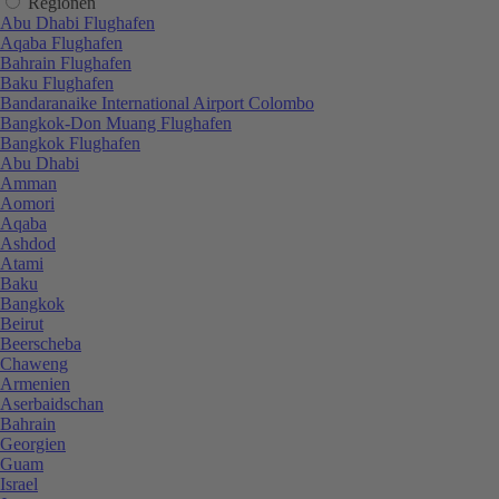
Regionen
Abu Dhabi Flughafen
Aqaba Flughafen
Bahrain Flughafen
Baku Flughafen
Bandaranaike International Airport Colombo
Bangkok-Don Muang Flughafen
Bangkok Flughafen
Abu Dhabi
Amman
Aomori
Aqaba
Ashdod
Atami
Baku
Bangkok
Beirut
Beerscheba
Chaweng
Armenien
Aserbaidschan
Bahrain
Georgien
Guam
Israel