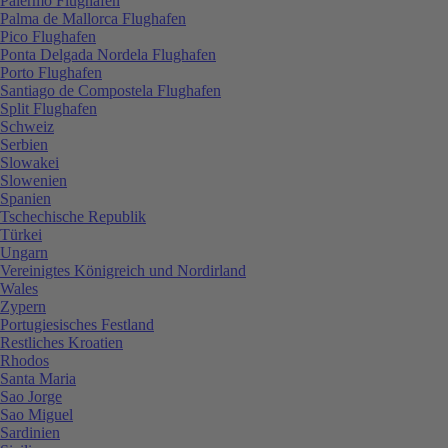
Palermo Flughafen
Palma de Mallorca Flughafen
Pico Flughafen
Ponta Delgada Nordela Flughafen
Porto Flughafen
Santiago de Compostela Flughafen
Split Flughafen
Schweiz
Serbien
Slowakei
Slowenien
Spanien
Tschechische Republik
Türkei
Ungarn
Vereinigtes Königreich und Nordirland
Wales
Zypern
Portugiesisches Festland
Restliches Kroatien
Rhodos
Santa Maria
Sao Jorge
Sao Miguel
Sardinien