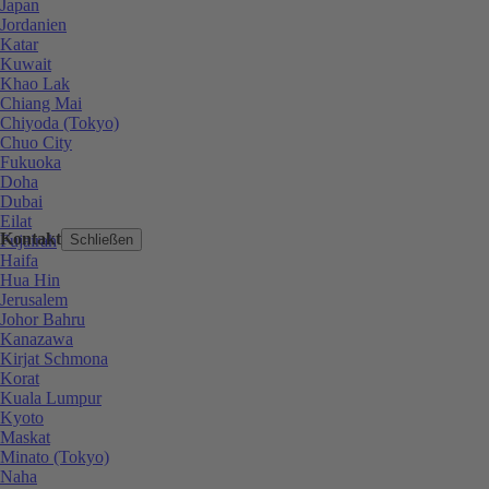
Japan
Jordanien
Katar
Kuwait
Khao Lak
Chiang Mai
Chiyoda (Tokyo)
Chuo City
Fukuoka
Doha
Dubai
Eilat
Kontakt
Fujairah
Schließen
Haifa
Hua Hin
Jerusalem
Johor Bahru
Kanazawa
Kirjat Schmona
Korat
Kuala Lumpur
Kyoto
Maskat
Minato (Tokyo)
Naha