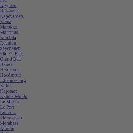
Fez
Ägypten
Botswana
Kapeverden
Kenia
Marokko
Mauritius
Namibia
Reunion
Seychellen
Flic En Flac
Grand Baie
Harare
Hermanus
Hoedspruit
Johannesburg
Kairo
Kapstadt
Katima Mulilo
Le Morne
Le Port
Lüderitz
Marrakesch
Mombasa
Nairobi