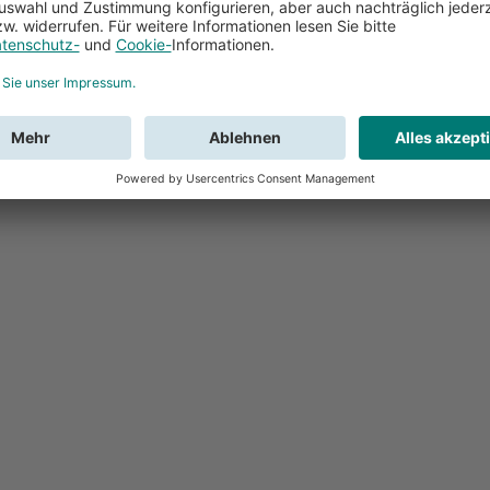
Feedback
Sie haben Fr
Buchung?