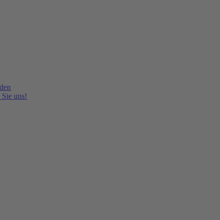
lden
 Sie uns!