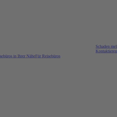
Schaden me
Kontaktieren
sebüros in Ihrer Nähe
Für Reisebüros