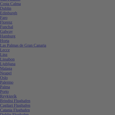
Costa Calma
Dublin
Edinburgh
Faro
Florenz
Funchal
Galway
Hamburg
Horta
Las Palmas de Gran Canaria
Lecce
Linz
Lissabon
Ljubljana
Malaga
Neapel
Oslo
Palermo
Palma
Porto
Reykjavík
Brindisi Flughafen
Cagliari Flughafen
Catania Flughafen
Dublin Flughafen