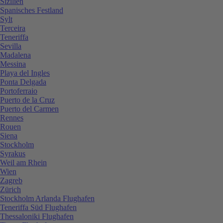
Sizilien
Spanisches Festland
Sylt
Terceira
Teneriffa
Sevilla
Madalena
Messina
Playa del Ingles
Ponta Delgada
Portoferraio
Puerto de la Cruz
Puerto del Carmen
Rennes
Rouen
Siena
Stockholm
Syrakus
Weil am Rhein
Wien
Zagreb
Zürich
Stockholm Arlanda Flughafen
Teneriffa Süd Flughafen
Thessaloniki Flughafen