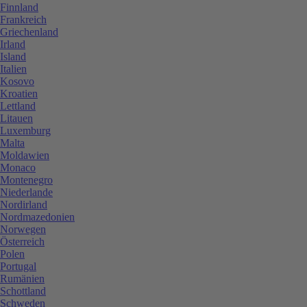
Finnland
Frankreich
Griechenland
Irland
Island
Italien
Kosovo
Kroatien
Lettland
Litauen
Luxemburg
Malta
Moldawien
Monaco
Montenegro
Niederlande
Nordirland
Nordmazedonien
Norwegen
Österreich
Polen
Portugal
Rumänien
Schottland
Schweden