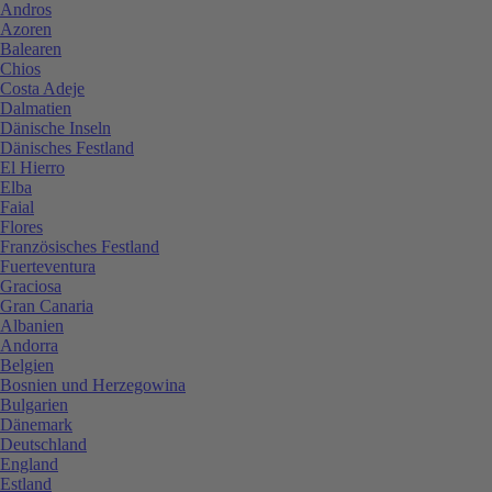
Andros
Azoren
Balearen
Chios
Costa Adeje
Dalmatien
Dänische Inseln
Dänisches Festland
El Hierro
Elba
Faial
Flores
Französisches Festland
Fuerteventura
Graciosa
Gran Canaria
Albanien
Andorra
Belgien
Bosnien und Herzegowina
Bulgarien
Dänemark
Deutschland
England
Estland