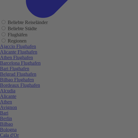
Beliebte Reiseländer
Beliebte Städte
Flughäfen
Regionen
Ajaccio Flughafen
Alicante Flughafen
Athen Flughafen
Barcelona Flughafen
Bari Flughafen
Belgrad Flughafen
Bilbao Flughafen
Bordeaux Flughafen
Alcudia
Alicante
Athen
Avignon
Bari
Berlin
Bilbao
Bologna
Cala d'Or