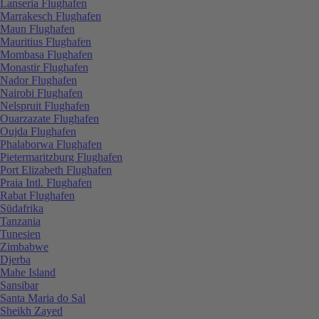
Lanseria Flughafen
Marrakesch Flughafen
Maun Flughafen
Mauritius Flughafen
Mombasa Flughafen
Monastir Flughafen
Nador Flughafen
Nairobi Flughafen
Nelspruit Flughafen
Ouarzazate Flughafen
Oujda Flughafen
Phalaborwa Flughafen
Pietermaritzburg Flughafen
Port Elizabeth Flughafen
Praia Intl. Flughafen
Rabat Flughafen
Südafrika
Tanzania
Tunesien
Zimbabwe
Djerba
Mahe Island
Sansibar
Santa Maria do Sal
Sheikh Zayed