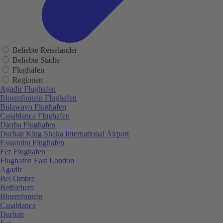
Beliebte Reiseländer
Beliebte Städte
Flughäfen
Regionen
Agadir Flughafen
Bloemfontein Flughafen
Bulawayo Flughafen
Casablanca Flughafen
Djerba Flughafen
Durban King Shaka International Airport
Essaouira Flughafen
Fez Flughafen
Flughafen East London
Agadir
Bel Ombre
Bethlehem
Bloemfontein
Casablanca
Durban