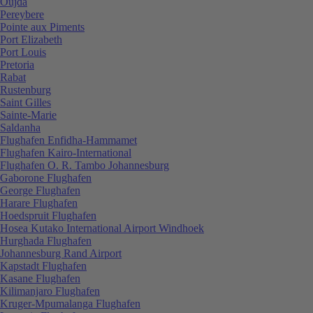
Oujda
Pereybere
Pointe aux Piments
Port Elizabeth
Port Louis
Pretoria
Rabat
Rustenburg
Saint Gilles
Sainte-Marie
Saldanha
Flughafen Enfidha-Hammamet
Flughafen Kairo-International
Flughafen O. R. Tambo Johannesburg
Gaborone Flughafen
George Flughafen
Harare Flughafen
Hoedspruit Flughafen
Hosea Kutako International Airport Windhoek
Hurghada Flughafen
Johannesburg Rand Airport
Kapstadt Flughafen
Kasane Flughafen
Kilimanjaro Flughafen
Kruger-Mpumalanga Flughafen