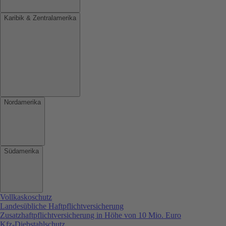
Karibik & Zentralamerika
Nordamerika
Südamerika
Vollkaskoschutz
Landesübliche Haftpflichtversicherung
Zusatzhaftpflichtversicherung in Höhe von 10 Mio. Euro
Kfz-Diebstahlschutz