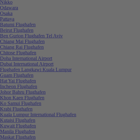
Nikko
Odawara
Osaka
Pattaya
Batumi Flughafen
Beirut Flughafen
Ben Gurion Flughafen Tel Aviv
Chiang Mai Flughafen
Chiang Rai Flughafen
Chitose Flughafen
Doha International Airport
Dubai International Airport
Flughafen Langkawi Kuala Lumpur
Guam Flughafen
Hat Yai Flughafen
Incheon Flughafen
Johor Bahru Flughafen
Khon Kaen Flughafen
Ko Samui Flughafen
Krabi Flughafen
Kuala Lumpur International Flughafen
Kutaisi Flughafen
Kuwait Flughafen
Manila Flughafen
Maskat Flughafen