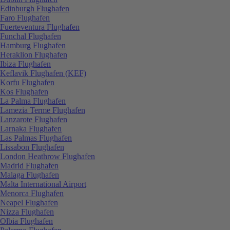
Edinburgh Flughafen
Faro Flughafen
Fuerteventura Flughafen
Funchal Flughafen
Hamburg Flughafen
Heraklion Flughafen
Ibiza Flughafen
Keflavik Flughafen (KEF)
Korfu Flughafen
Kos Flughafen
La Palma Flughafen
Lamezia Terme Flughafen
Lanzarote Flughafen
Larnaka Flughafen
Las Palmas Flughafen
Lissabon Flughafen
London Heathrow Flughafen
Madrid Flughafen
Malaga Flughafen
Malta International Airport
Menorca Flughafen
Neapel Flughafen
Nizza Flughafen
Olbia Flughafen