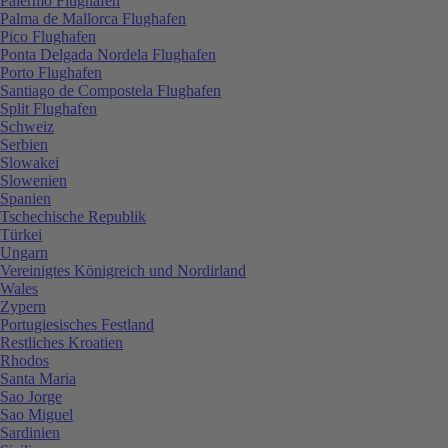
Palermo Flughafen
Palma de Mallorca Flughafen
Pico Flughafen
Ponta Delgada Nordela Flughafen
Porto Flughafen
Santiago de Compostela Flughafen
Split Flughafen
Schweiz
Serbien
Slowakei
Slowenien
Spanien
Tschechische Republik
Türkei
Ungarn
Vereinigtes Königreich und Nordirland
Wales
Zypern
Portugiesisches Festland
Restliches Kroatien
Rhodos
Santa Maria
Sao Jorge
Sao Miguel
Sardinien