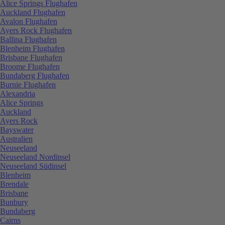
Alice Springs Flughafen
Auckland Flughafen
Avalon Flughafen
Ayers Rock Flughafen
Ballina Flughafen
Blenheim Flughafen
Brisbane Flughafen
Broome Flughafen
Bundaberg Flughafen
Burnie Flughafen
Alexandria
Alice Springs
Auckland
Ayers Rock
Bayswater
Australien
Neuseeland
Neuseeland Nordinsel
Neuseeland Südinsel
Blenheim
Brendale
Brisbane
Bunbury
Bundaberg
Cairns