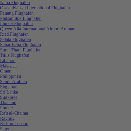
Naha Flughafen
Osaka Kansai International Flughafen
Penang Flughafen
Phitsanulok Flughafen
Phuket Flughafen
Queen Alia International Airport Amman
Riad Flughafen
Salala Flughafen
Schardscha Flughafen
Surat Thani Flughafen
Tiflis Flughafen
Libanon
Malaysia
Oman
Philippinen
Saudi-Arabien
Singapur
Sri Lanka
Südkorea
Thailand
Phuket
Ra's al-Chaima
Rayong
Rishon Letzion
Samui