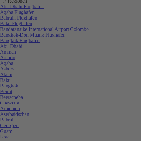
Regionen
Abu Dhabi Flughafen
Aqaba Flughafen
Bahrain Flughafen
Baku Flughafen
Bandaranaike International Airport Colombo
Bangkok-Don Muang Flughafen
Bangkok Flughafen
Abu Dhabi
Amman
Aomori
Aqaba
Ashdod
Atami
Baku
Bangkok
Beirut
Beerscheba
Chaweng
Armenien
Aserbaidschan
Bahrain
Georgien
Guam
Israel