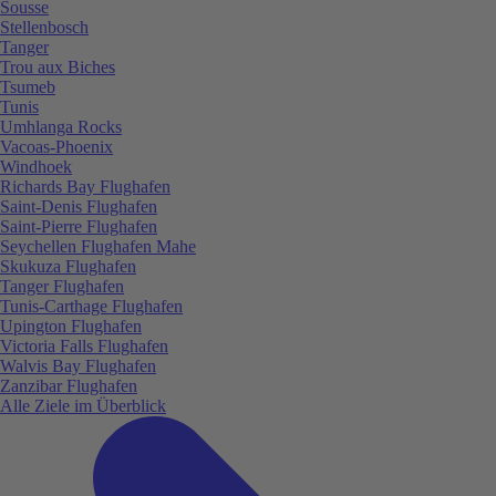
Sousse
Stellenbosch
Tanger
Trou aux Biches
Tsumeb
Tunis
Umhlanga Rocks
Vacoas-Phoenix
Windhoek
Richards Bay Flughafen
Saint-Denis Flughafen
Saint-Pierre Flughafen
Seychellen Flughafen Mahe
Skukuza Flughafen
Tanger Flughafen
Tunis-Carthage Flughafen
Upington Flughafen
Victoria Falls Flughafen
Walvis Bay Flughafen
Zanzibar Flughafen
Alle Ziele im Überblick