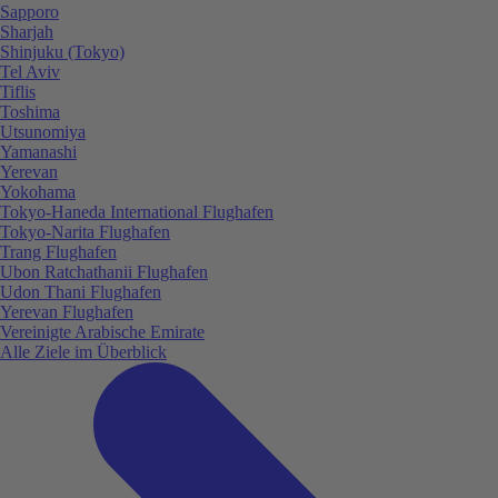
Sapporo
Sharjah
Shinjuku (Tokyo)
Tel Aviv
Tiflis
Toshima
Utsunomiya
Yamanashi
Yerevan
Yokohama
Tokyo-Haneda International Flughafen
Tokyo-Narita Flughafen
Trang Flughafen
Ubon Ratchathanii Flughafen
Udon Thani Flughafen
Yerevan Flughafen
Vereinigte Arabische Emirate
Alle Ziele im Überblick