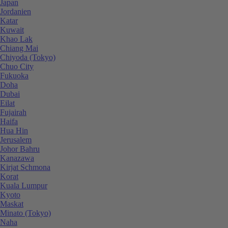
Japan
Jordanien
Katar
Kuwait
Khao Lak
Chiang Mai
Chiyoda (Tokyo)
Chuo City
Fukuoka
Doha
Dubai
Eilat
Fujairah
Haifa
Hua Hin
Jerusalem
Johor Bahru
Kanazawa
Kirjat Schmona
Korat
Kuala Lumpur
Kyoto
Maskat
Minato (Tokyo)
Naha