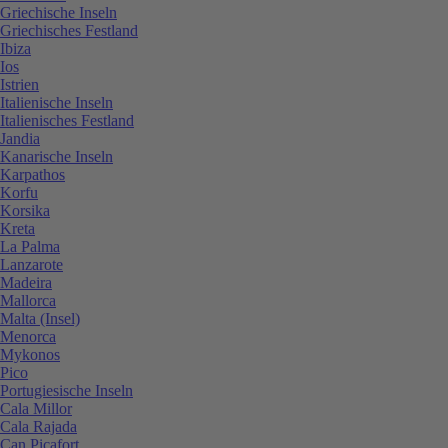
Griechische Inseln
Griechisches Festland
Ibiza
Ios
Istrien
Italienische Inseln
Italienisches Festland
Jandia
Kanarische Inseln
Karpathos
Korfu
Korsika
Kreta
La Palma
Lanzarote
Madeira
Mallorca
Malta (Insel)
Menorca
Mykonos
Pico
Portugiesische Inseln
Cala Millor
Cala Rajada
Can Picafort