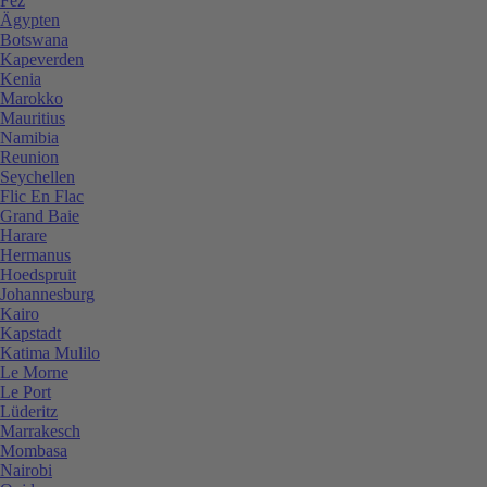
Fez
Ägypten
Botswana
Kapeverden
Kenia
Marokko
Mauritius
Namibia
Reunion
Seychellen
Flic En Flac
Grand Baie
Harare
Hermanus
Hoedspruit
Johannesburg
Kairo
Kapstadt
Katima Mulilo
Le Morne
Le Port
Lüderitz
Marrakesch
Mombasa
Nairobi