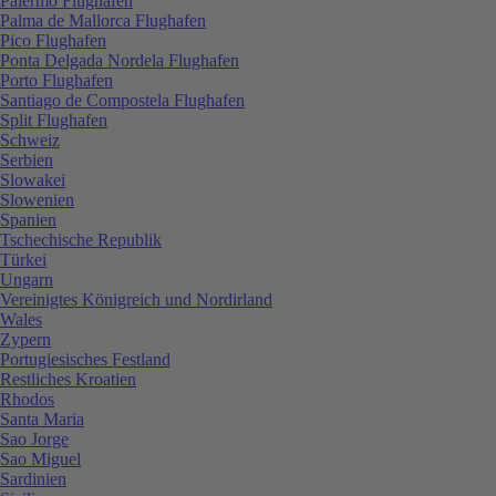
Palermo Flughafen
Palma de Mallorca Flughafen
Pico Flughafen
Ponta Delgada Nordela Flughafen
Porto Flughafen
Santiago de Compostela Flughafen
Split Flughafen
Schweiz
Serbien
Slowakei
Slowenien
Spanien
Tschechische Republik
Türkei
Ungarn
Vereinigtes Königreich und Nordirland
Wales
Zypern
Portugiesisches Festland
Restliches Kroatien
Rhodos
Santa Maria
Sao Jorge
Sao Miguel
Sardinien