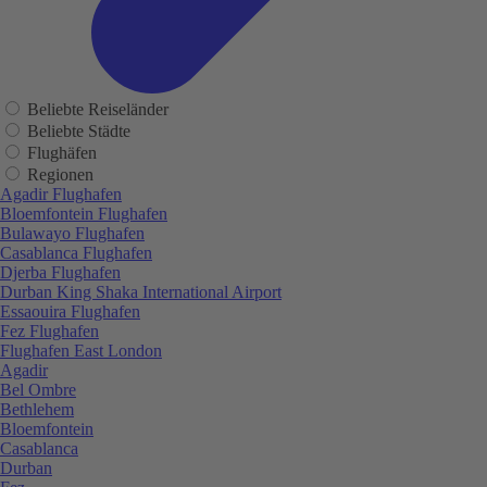
Beliebte Reiseländer
Beliebte Städte
Flughäfen
Regionen
Agadir Flughafen
Bloemfontein Flughafen
Bulawayo Flughafen
Casablanca Flughafen
Djerba Flughafen
Durban King Shaka International Airport
Essaouira Flughafen
Fez Flughafen
Flughafen East London
Agadir
Bel Ombre
Bethlehem
Bloemfontein
Casablanca
Durban