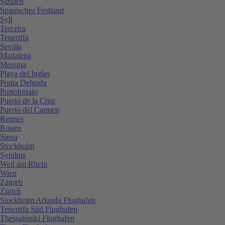
Sizilien
Spanisches Festland
Sylt
Terceira
Teneriffa
Sevilla
Madalena
Messina
Playa del Ingles
Ponta Delgada
Portoferraio
Puerto de la Cruz
Puerto del Carmen
Rennes
Rouen
Siena
Stockholm
Syrakus
Weil am Rhein
Wien
Zagreb
Zürich
Stockholm Arlanda Flughafen
Teneriffa Süd Flughafen
Thessaloniki Flughafen