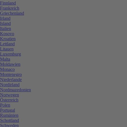
Finnland
Frankreich
Griechenland
Irland
Island
Italien
Kosovo
Kroatien
Lettland
Litauen
Luxemburg
Malta
Moldawien
Monaco
Montenegro
Niederlande
Nordirland
Nordmazedonien
Norwegen
Österreich
Polen
Portugal
Rumänien
Schottland
Schweden