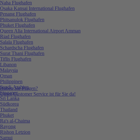
Naha Flughafen
Osaka Kansai International Flughafen
Penang Flughafen
Phitsanulok Flughafen
Phuket Flughafen
Queen Alia International Airport Amman
Riad Flughafen
Salala Flughafen
Schardscha Flughafen
Surat Thani Flughafen
Tiflis Flughafen
Libanon
Malaysia
Oman
Philippinen
Saudi-Arabien
Haben Sie Fragen?
Singapur
Unser Customer Service ist für Sie da!
Sri Lanka
Südkorea
Thailand
Phuket
Ra's al-Chaima
Rayong
Rishon Letzion
Samui