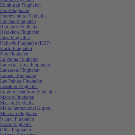
Edinburgh Flughafen
Faro Flughafen
Fuerteventura Flughafen
Funchal Flughafen
Hamburg Flughafen
Heraklion Flughafen
Ibiza Flughafen
Keflavik Flughafen (KEF)
Korfu Flughafen
Kos Flughafen
La Palma Flughafen
Lamezia Terme Flughafen
Lanzarote Flughafen
Larnaka Flughafen
Las Palmas Flughafen
Lissabon Flughafen
London Heathrow Flughafen
Madrid Flughafen
Malaga Flughafen
Malta International Airport
Menorca Flughafen
Neapel Flughafen
Nizza Flughafen
Olbia Flughafen