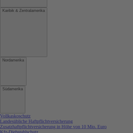
Karibik & Zentralamerika
Nordamerika
Südamerika
Vollkaskoschutz
Landesübliche Haftpflichtversicherung
Zusatzhaftpflichtversicherung in Höhe von 10 Mio. Euro
Kfz-Diebstahlschutz