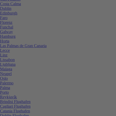
Costa Calma
Dublin
Edinburgh
Faro
Florenz
Funchal
Galway
Hamburg
Horta
Las Palmas de Gran Canaria
Lecce
Linz
Lissabon
Ljubljana
Malaga
Neapel
Oslo
Palermo
Palma
Porto
Reykjavík
Brindisi Flughafen
Cagliari Flughafen
Catania Flughafen
Dublin Flughafen