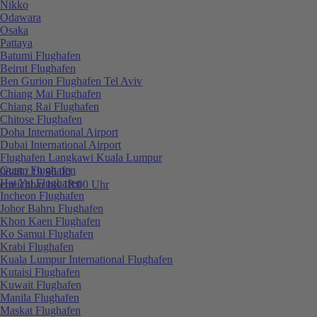
Nikko
Odawara
Osaka
Pattaya
Batumi Flughafen
Beirut Flughafen
Ben Gurion Flughafen Tel Aviv
Chiang Mai Flughafen
Chiang Rai Flughafen
Chitose Flughafen
Doha International Airport
Dubai International Airport
Flughafen Langkawi Kuala Lumpur
Guam Flughafen
0848 / 19 96 00
Hat Yai Flughafen
erreichbar bis 18:00 Uhr
Incheon Flughafen
Johor Bahru Flughafen
Khon Kaen Flughafen
Ko Samui Flughafen
Krabi Flughafen
Kuala Lumpur International Flughafen
Kutaisi Flughafen
Kuwait Flughafen
Manila Flughafen
Maskat Flughafen