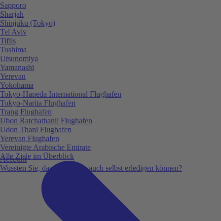
Sapporo
Sharjah
Shinjuku (Tokyo)
Tel Aviv
Tiflis
Toshima
Utsunomiya
Yamanashi
Yerevan
Yokohama
Tokyo-Haneda International Flughafen
Tokyo-Narita Flughafen
Trang Flughafen
Ubon Ratchathanii Flughafen
Udon Thani Flughafen
Yerevan Flughafen
Vereinigte Arabische Emirate
Alle Ziele im Überblick
Account
Wussten Sie, dass Sie vieles auch selbst erledigen können?