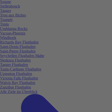
Sousse
Stellenbosch
Tanger
Trou aux Biches
Tsumeb
Tunis
Umhlanga Rocks
Vacoas-Phoenix
Windhoek
Richards Bay Flughafen
Saint-Denis Flughafen
Saint-Pierre Flughafen
Seychellen Flughafen Mahe
Skukuza Flughafen
Tanger Flughafen
Tunis-Carthage Flughafen
Upington Flughafen
Victoria Falls Flughafen
Walvis Bay Flughafen
Zanzibar Flughafen
Alle Ziele im Überblick