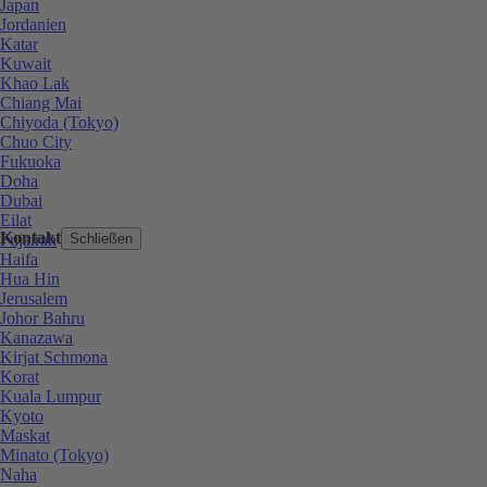
Japan
Jordanien
Katar
Kuwait
Khao Lak
Chiang Mai
Chiyoda (Tokyo)
Chuo City
Fukuoka
Doha
Dubai
Eilat
Kontakt
Fujairah
Schließen
Haifa
Hua Hin
Jerusalem
Johor Bahru
Kanazawa
Kirjat Schmona
Korat
Kuala Lumpur
Kyoto
Maskat
Minato (Tokyo)
Naha