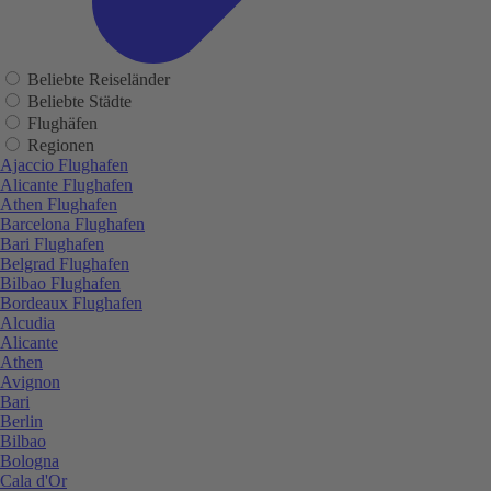
Beliebte Reiseländer
Beliebte Städte
Flughäfen
Regionen
Ajaccio Flughafen
Alicante Flughafen
Athen Flughafen
Barcelona Flughafen
Bari Flughafen
Belgrad Flughafen
Bilbao Flughafen
Bordeaux Flughafen
Alcudia
Alicante
Athen
Avignon
Bari
Berlin
Bilbao
Bologna
Cala d'Or