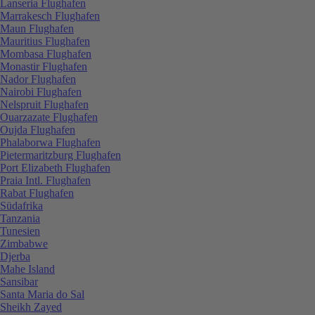
Lanseria Flughafen
Marrakesch Flughafen
Maun Flughafen
Mauritius Flughafen
Mombasa Flughafen
Monastir Flughafen
Nador Flughafen
Nairobi Flughafen
Nelspruit Flughafen
Ouarzazate Flughafen
Oujda Flughafen
Phalaborwa Flughafen
Pietermaritzburg Flughafen
Port Elizabeth Flughafen
Praia Intl. Flughafen
Rabat Flughafen
Südafrika
Tanzania
Tunesien
Zimbabwe
Djerba
Mahe Island
Sansibar
Santa Maria do Sal
Sheikh Zayed