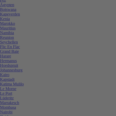
Fez
Ägypten
Botswana
Kapeverden
Kenia
Marokko
Mauritius
Namibia
Reunion
Seychellen
Flic En Flac
Grand Baie
Harare
Hermanus
Hoedspruit
Johannesburg
Kairo
Kapstadt
Katima Mulilo
Le Morne
Le Port
Lüderitz
Marrakesch
Mombasa
Nairobi