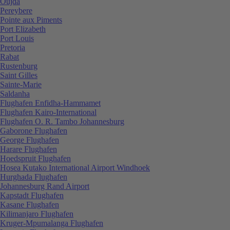
Oujda
Pereybere
Pointe aux Piments
Port Elizabeth
Port Louis
Pretoria
Rabat
Rustenburg
Saint Gilles
Sainte-Marie
Saldanha
Flughafen Enfidha-Hammamet
Flughafen Kairo-International
Flughafen O. R. Tambo Johannesburg
Gaborone Flughafen
George Flughafen
Harare Flughafen
Hoedspruit Flughafen
Hosea Kutako International Airport Windhoek
Hurghada Flughafen
Johannesburg Rand Airport
Kapstadt Flughafen
Kasane Flughafen
Kilimanjaro Flughafen
Kruger-Mpumalanga Flughafen