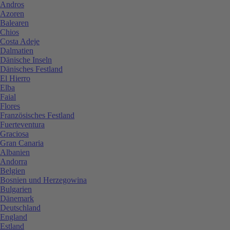
Andros
Azoren
Balearen
Chios
Costa Adeje
Dalmatien
Dänische Inseln
Dänisches Festland
El Hierro
Elba
Faial
Flores
Französisches Festland
Fuerteventura
Graciosa
Gran Canaria
Albanien
Andorra
Belgien
Bosnien und Herzegowina
Bulgarien
Dänemark
Deutschland
England
Estland