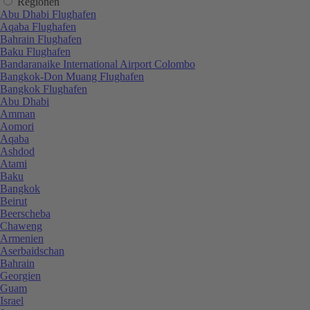
Regionen
Abu Dhabi Flughafen
Aqaba Flughafen
Bahrain Flughafen
Baku Flughafen
Bandaranaike International Airport Colombo
Bangkok-Don Muang Flughafen
Bangkok Flughafen
Abu Dhabi
Amman
Aomori
Aqaba
Ashdod
Atami
Baku
Bangkok
Beirut
Beerscheba
Chaweng
Armenien
Aserbaidschan
Bahrain
Georgien
Guam
Israel