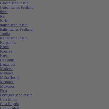
Griechische Inseln
Griechisches Festland
Ibiza
Ios
Istrien
Italienische Inseln
Italienisches Festland
Jandia
Kanarische Inseln
Karpathos
Korfu
Korsika
Kreta
La Palma
Lanzarote
Madeira
Mallorca
Malta (Insel)
Menorca
Mykonos
Pico
Portugiesische Inseln
Cala Millor
Cala Rajada
Can Picafort