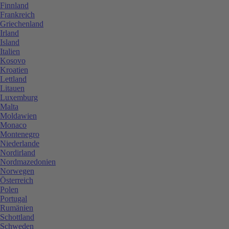
Finnland
Frankreich
Griechenland
Irland
Island
Italien
Kosovo
Kroatien
Lettland
Litauen
Luxemburg
Malta
Moldawien
Monaco
Montenegro
Niederlande
Nordirland
Nordmazedonien
Norwegen
Österreich
Polen
Portugal
Rumänien
Schottland
Schweden