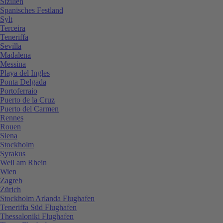
Sizilien
Spanisches Festland
Sylt
Terceira
Teneriffa
Sevilla
Madalena
Messina
Playa del Ingles
Ponta Delgada
Portoferraio
Puerto de la Cruz
Puerto del Carmen
Rennes
Rouen
Siena
Stockholm
Syrakus
Weil am Rhein
Wien
Zagreb
Zürich
Stockholm Arlanda Flughafen
Teneriffa Süd Flughafen
Thessaloniki Flughafen