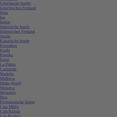
Griechische Inseln
Griechisches Festland
Ibiza
Ios
Istrien
Italienische Inseln
Italienisches Festland
Jandia
Kanarische Inseln
Karpathos
Korfu
Korsika
Kreta
La Palma
Lanzarote
Madeira
Mallorca
Malta (Insel)
Menorca
Mykonos
Pico
Portugiesische Inseln
Cala Millor
Cala Rajada
Can Picafort