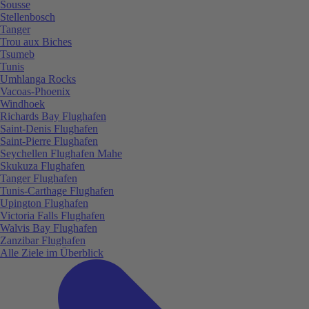
Sousse
Stellenbosch
Tanger
Trou aux Biches
Tsumeb
Tunis
Umhlanga Rocks
Vacoas-Phoenix
Windhoek
Richards Bay Flughafen
Saint-Denis Flughafen
Saint-Pierre Flughafen
Seychellen Flughafen Mahe
Skukuza Flughafen
Tanger Flughafen
Tunis-Carthage Flughafen
Upington Flughafen
Victoria Falls Flughafen
Walvis Bay Flughafen
Zanzibar Flughafen
Alle Ziele im Überblick