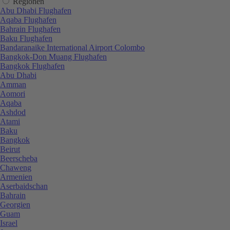
Regionen
Abu Dhabi Flughafen
Aqaba Flughafen
Bahrain Flughafen
Baku Flughafen
Bandaranaike International Airport Colombo
Bangkok-Don Muang Flughafen
Bangkok Flughafen
Abu Dhabi
Amman
Aomori
Aqaba
Ashdod
Atami
Baku
Bangkok
Beirut
Beerscheba
Chaweng
Armenien
Aserbaidschan
Bahrain
Georgien
Guam
Israel