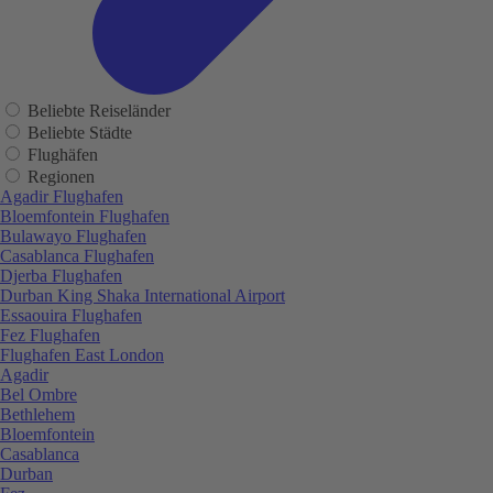
Beliebte Reiseländer
Beliebte Städte
Flughäfen
Regionen
Agadir Flughafen
Bloemfontein Flughafen
Bulawayo Flughafen
Casablanca Flughafen
Djerba Flughafen
Durban King Shaka International Airport
Essaouira Flughafen
Fez Flughafen
Flughafen East London
Agadir
Bel Ombre
Bethlehem
Bloemfontein
Casablanca
Durban