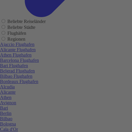
Beliebte Reiseländer
Beliebte Städte
Flughäfen
Regionen
Ajaccio Flughafen
Alicante Flughafen
Athen Flughafen
Barcelona Flughafen
Bari Flughafen
Belgrad Flughafen
Bilbao Flughafen
Bordeaux Flughafen
Alcudia
Alicante
Athen
Avignon
Bari
Berlin
Bilbao
Bologna
Cala d'Or