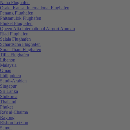
Naha Flughafen
Osaka Kansai International Flughafen
Penang Flughafen
Phitsanulok Flughafen
Phuket Flughafen
Queen Alia International Airport Amman
Riad Flughafen
Salala Flughafen
Schardscha Flughafen
Surat Thani Flughafen
Tiflis Flughafen
Libanon
Malaysia
Oman
Philippinen
Saudi-Arabien
Singapur
Sri Lanka
Südkorea
Thailand
Phuket
Ra's al-Chaima
Rayong
Rishon Letzion
Samui