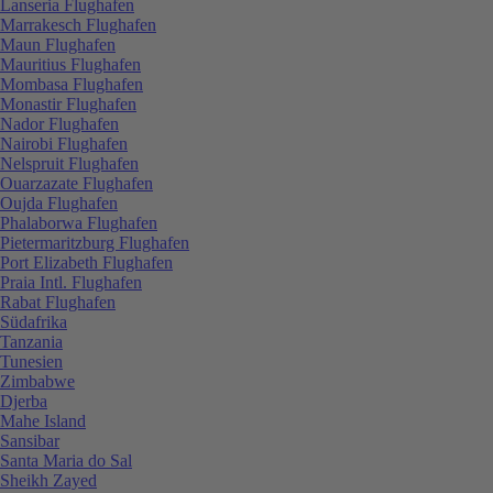
Lanseria Flughafen
Marrakesch Flughafen
Maun Flughafen
Mauritius Flughafen
Mombasa Flughafen
Monastir Flughafen
Nador Flughafen
Nairobi Flughafen
Nelspruit Flughafen
Ouarzazate Flughafen
Oujda Flughafen
Phalaborwa Flughafen
Pietermaritzburg Flughafen
Port Elizabeth Flughafen
Praia Intl. Flughafen
Rabat Flughafen
Südafrika
Tanzania
Tunesien
Zimbabwe
Djerba
Mahe Island
Sansibar
Santa Maria do Sal
Sheikh Zayed