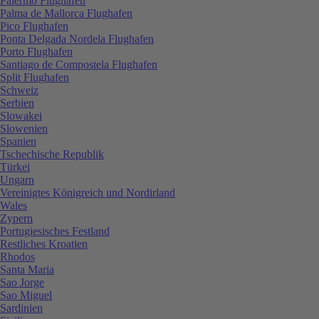
Palermo Flughafen
Palma de Mallorca Flughafen
Pico Flughafen
Ponta Delgada Nordela Flughafen
Porto Flughafen
Santiago de Compostela Flughafen
Split Flughafen
Schweiz
Serbien
Slowakei
Slowenien
Spanien
Tschechische Republik
Türkei
Ungarn
Vereinigtes Königreich und Nordirland
Wales
Zypern
Portugiesisches Festland
Restliches Kroatien
Rhodos
Santa Maria
Sao Jorge
Sao Miguel
Sardinien