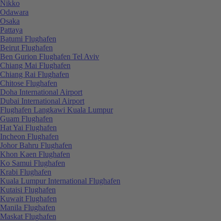
Nikko
Odawara
Osaka
Pattaya
Batumi Flughafen
Beirut Flughafen
Ben Gurion Flughafen Tel Aviv
Chiang Mai Flughafen
Chiang Rai Flughafen
Chitose Flughafen
Doha International Airport
Dubai International Airport
Flughafen Langkawi Kuala Lumpur
Guam Flughafen
Hat Yai Flughafen
Incheon Flughafen
Johor Bahru Flughafen
Khon Kaen Flughafen
Ko Samui Flughafen
Krabi Flughafen
Kuala Lumpur International Flughafen
Kutaisi Flughafen
Kuwait Flughafen
Manila Flughafen
Maskat Flughafen