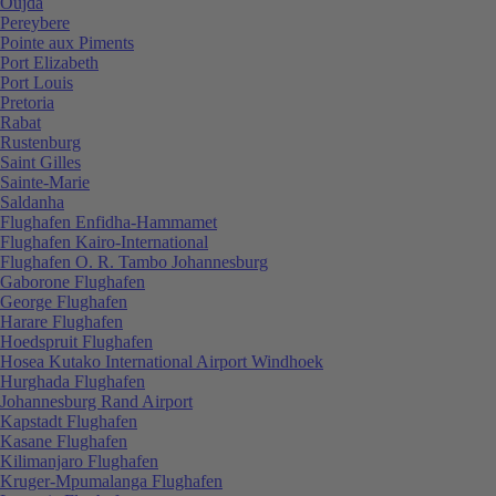
Oujda
Pereybere
Pointe aux Piments
Port Elizabeth
Port Louis
Pretoria
Rabat
Rustenburg
Saint Gilles
Sainte-Marie
Saldanha
Flughafen Enfidha-Hammamet
Flughafen Kairo-International
Flughafen O. R. Tambo Johannesburg
Gaborone Flughafen
George Flughafen
Harare Flughafen
Hoedspruit Flughafen
Hosea Kutako International Airport Windhoek
Hurghada Flughafen
Johannesburg Rand Airport
Kapstadt Flughafen
Kasane Flughafen
Kilimanjaro Flughafen
Kruger-Mpumalanga Flughafen