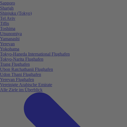
Sapporo
Sharjah
Shinjuku (Tokyo)
Tel Aviv
Tiflis
Toshima
Utsunomiya
Yamanashi
Yerevan
Yokohama
Tokyo-Haneda International Flughafen
Tokyo-Narita Flughafen
Trang Flughafen
Ubon Ratchathanii Flughafen
Udon Thani Flughafen
Yerevan Flughafen
Vereinigte Arabische Emirate
Alle Ziele im Überblick