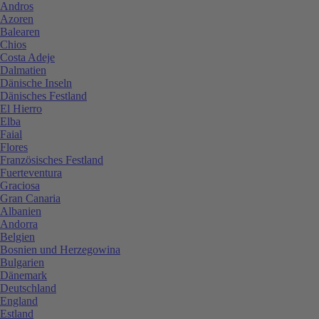
Andros
Azoren
Balearen
Chios
Costa Adeje
Dalmatien
Dänische Inseln
Dänisches Festland
El Hierro
Elba
Faial
Flores
Französisches Festland
Fuerteventura
Graciosa
Gran Canaria
Albanien
Andorra
Belgien
Bosnien und Herzegowina
Bulgarien
Dänemark
Deutschland
England
Estland