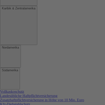
Karibik & Zentralamerika
Nordamerika
Südamerika
Vollkaskoschutz
Landesübliche Haftpflichtversicherung
Zusatzhaftpflichtversicherung in Höhe von 10 Mio. Euro
Kfz-Diebstahlschutz