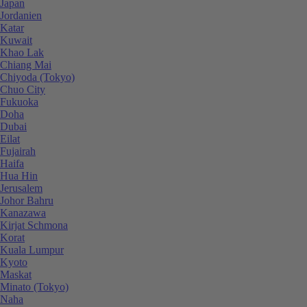
Japan
Jordanien
Katar
Kuwait
Khao Lak
Chiang Mai
Chiyoda (Tokyo)
Chuo City
Fukuoka
Doha
Dubai
Eilat
Fujairah
Haifa
Hua Hin
Jerusalem
Johor Bahru
Kanazawa
Kirjat Schmona
Korat
Kuala Lumpur
Kyoto
Maskat
Minato (Tokyo)
Naha