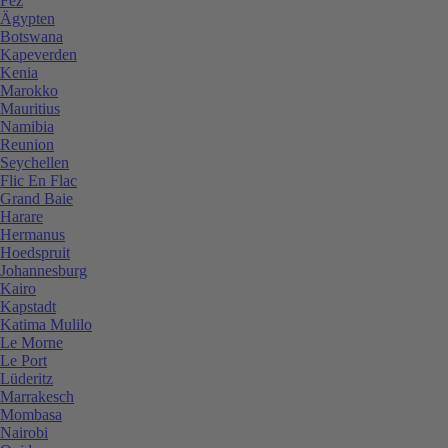
Fez
Ägypten
Botswana
Kapeverden
Kenia
Marokko
Mauritius
Namibia
Reunion
Seychellen
Flic En Flac
Grand Baie
Harare
Hermanus
Hoedspruit
Johannesburg
Kairo
Kapstadt
Katima Mulilo
Le Morne
Le Port
Lüderitz
Marrakesch
Mombasa
Nairobi