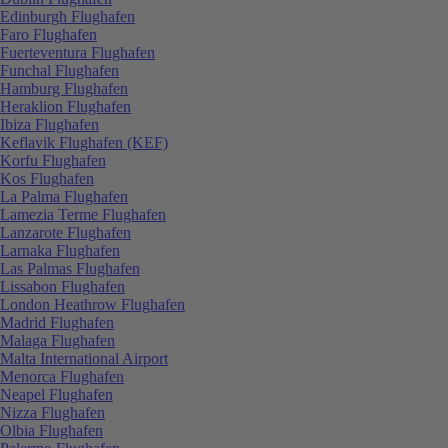
Edinburgh Flughafen
Faro Flughafen
Fuerteventura Flughafen
Funchal Flughafen
Hamburg Flughafen
Heraklion Flughafen
Ibiza Flughafen
Keflavik Flughafen (KEF)
Korfu Flughafen
Kos Flughafen
La Palma Flughafen
Lamezia Terme Flughafen
Lanzarote Flughafen
Larnaka Flughafen
Las Palmas Flughafen
Lissabon Flughafen
London Heathrow Flughafen
Madrid Flughafen
Malaga Flughafen
Malta International Airport
Menorca Flughafen
Neapel Flughafen
Nizza Flughafen
Olbia Flughafen