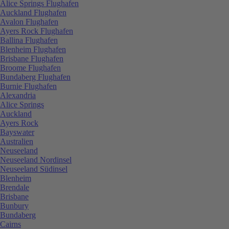
Alice Springs Flughafen
Auckland Flughafen
Avalon Flughafen
Ayers Rock Flughafen
Ballina Flughafen
Blenheim Flughafen
Brisbane Flughafen
Broome Flughafen
Bundaberg Flughafen
Burnie Flughafen
Alexandria
Alice Springs
Auckland
Ayers Rock
Bayswater
Australien
Neuseeland
Neuseeland Nordinsel
Neuseeland Südinsel
Blenheim
Brendale
Brisbane
Bunbury
Bundaberg
Cairns